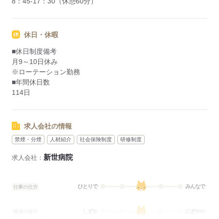
8：45-17：30（休憩60分）
休日・休暇
■休日制度備考
月9～10日休み
※ローテーション勤務
■年間休日数
114日
求人会社の情報
禁煙・分煙
人材紹介
社会保険制度
研修制度
新世病院
求人会社：
ひとりで
みんなで
仕事の仕方
しずか
にぎやか
職場の様子