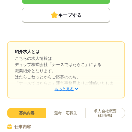
キープする
紹介求人とは
こちらの求人情報は
ディップ株式会社「ナースではたらこ」による
職業紹介となります。
はたらこねっとからご応募ののち、
「ナースではたらこ」運営事務局よりご連絡いたしま
もっと見る
す。
★職業紹介とは？
求職中の看護師さんの転職を専任の
求人会社概要
募集内容
選考・応募先
キャリアアドバイザーが入職まで無料でサポートいた
(勤務先)
します。
仕事内容