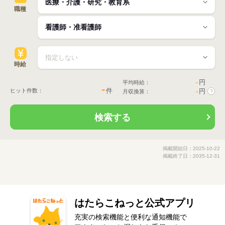
職種
時給
-
円
平均時給：
-
件
ヒット件数：
-
円
月収換算：
?
検索する
掲載開始日：2025-10-22
掲載終了日：2035-12-31
はたらこねっと公式アプリ
充実の検索機能と便利な通知機能で