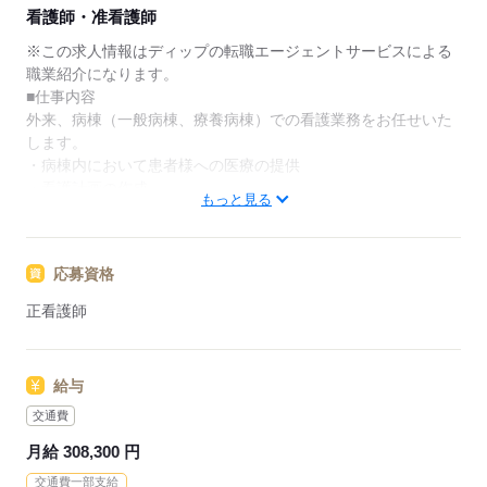
★ご利用メリット
看護師・准看護師
日本最大級の求人情報の中からぴったりな求人をご紹
介。
※この求人情報はディップの転職エージェントサービスによる
履歴書作成のアドバイスや面接日の調整だけでなく、
職業紹介になります。
お給料、お休み、入職時期の交渉もサポートします。
■仕事内容
外来、病棟（一般病棟、療養病棟）での看護業務をお任せいた
【もちろん無料】
します。
費用は一切かかりません。
・病棟内において患者様への医療の提供
・看護計画の作成
もっと見る
・診療、検査の介助
・外来患者様の対応等
応募資格
★おすすめポイント★
◎病棟、外来の兼務
正看護師
・複数業務を効率的に担当するためスキルアップをしていくこ
とができます
・プリセプター制度で教育体制が整っているので、業務に不安
給与
のある方も安心です
◎24時間対応の託児所あり
交通費
・子育て世代の方もご活躍いただける環境です
月給 308,300 円
◎日勤のみ
交通費一部支給
・自身や家族との時間も設けやすいです