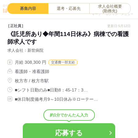
求人会社概要
0
募集内容
選考・応募先
(勤務先)
キープ
ログイン
メニュー
正社員
更新日:5月12日
《託児所あり◆年間114日休み》病棟での看護
師求人です
求人会社
新世病院
月給 308,300 円
交通費一部支給
看護師・准看護師
枚方市 / 枚方市駅
■シフト日勤のみ■日勤8：45-17：3…
■休日制度備考月9～10日休み※ローテー…
約1分でかんたん入力
応募する