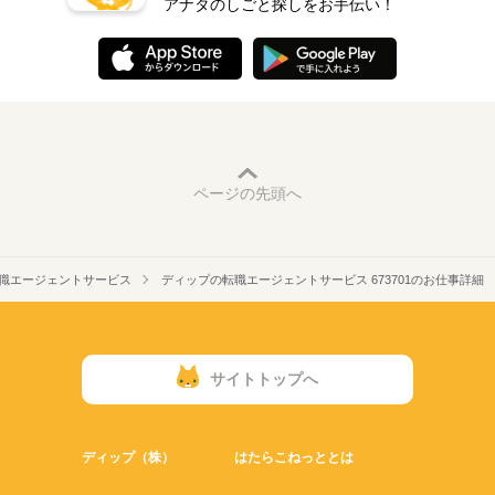
アナタのしごと探しをお手伝い！
ページの先頭へ
職エージェントサービス
ディップの転職エージェントサービス 673701のお仕事詳細
サイトトップへ
ディップ（株）
はたらこねっととは