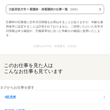
大阪府枚方市 × 看護師・准看護師の仕事一覧
(55件)
応募時や応募後に生年月日情報をお尋ねすることがありますが、年齢を雇
用条件に設定することは許容されておりません。ご回答いただいた生年月
日情報は本人確認や、労働基準法に沿った年齢かの確認に使用いたしま
す。
仕事No.
673701
管理番号：
521521
このお仕事を見た人は
こんなお仕事も見ています
タグからお仕事を探す
#託児所