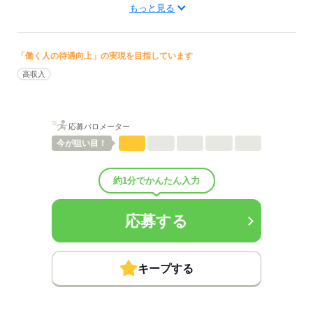
配属先部署：
もっと見る
病棟; 外来
待遇・福利厚生：
■昇給：年1回
■賞与備考：業績に応じて支給
「働く人の待遇向上」の実現を目指しています
■退職金制度：有（勤続3年以上）
高収入
■退職金制度備考：
■その他手当：
能力手当：100円～,000円
応募バロメーター
＜その他規定により支給＞
今が
狙い目！
・5S手当：6,000円/月
・日祝手当：4,100円/回
※月給には2回分の手当を含む
約1分でかんたん入力
超過分別途支給
■受動喫煙防止措置：
屋内禁煙
応募する
応募する
キープする