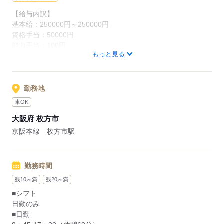
・仕事とプライベートのメリハリをつけて働くことができます
【給与内訳】
基本給：250000円～250000円
資格手当：50000円
応募する
能力手当：100円
もっと見る
日祝手当（2回分）：8200円
※月給には上記手当を一律含みます
勤務地
応募する
車OK
大阪府 枚方市
京阪本線 枚方市駅
勤務時間
残10未満
残20未満
■シフト
日勤のみ
■日勤