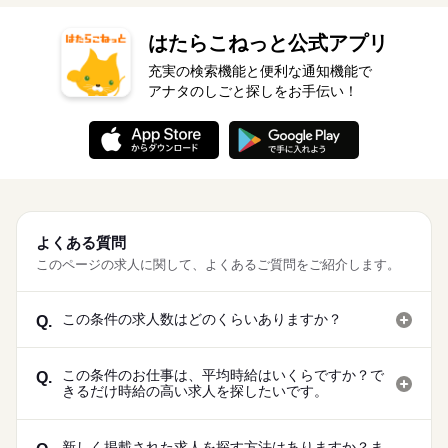
はたらこねっと公式アプリ
充実の検索機能と便利な通知機能で
アナタのしごと探しをお手伝い！
よくある質問
このページの求人に関して、よくあるご質問をご紹介します。
この条件の求人数はどのくらいありますか？
Q.
この条件のお仕事は、平均時給はいくらですか？で
Q.
きるだけ時給の高い求人を探したいです。
新しく掲載された求人を探す方法はありますか？ま