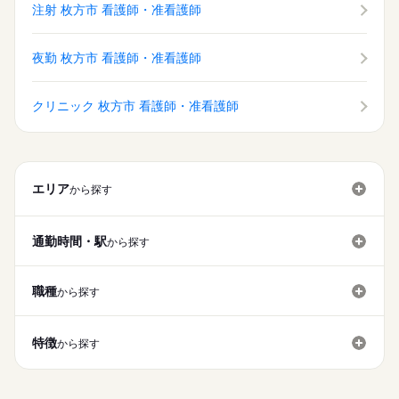
注射 枚方市 看護師・准看護師
夜勤 枚方市 看護師・准看護師
クリニック 枚方市 看護師・准看護師
エリア
から探す
通勤時間・駅
から探す
職種
から探す
特徴
から探す