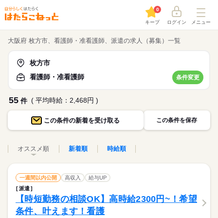
0
キープ
ログイン
メニュー
大阪府 枚方市、看護師・准看護師、派遣の求人（募集）一覧
枚方市
看護師・准看護師
条件変更
55
( 平均時給：2,468円 )
件
この条件の
新着を受け取る
この条件を保存
オススメ順
新着順
時給順
一週間以内公開
高収入
給与UP
派遣
【時短勤務の相談OK】高時給2300円~！希望
条件、叶えます！看護