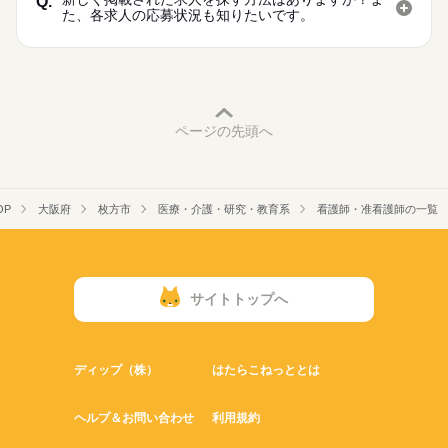
Q.
た、各求人の応募状況も知りたいです。
ページの先頭へ
OP
大阪府
枚方市
医療・介護・研究・教育系
看護師・准看護師の一覧
サイトトップへ
ディップ（株）
はたらこねっととは
ヘルプ＆お問い合わせ
利用規約