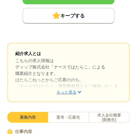
キープする
紹介求人とは
こちらの求人情報は
ディップ株式会社「ナースではたらこ」による
職業紹介となります。
はたらこねっとからご応募ののち、
「ナースではたらこ」運営事務局よりご連絡いたしま
もっと見る
す。
★職業紹介とは？
求職中の看護師さんの転職を専任の
求人会社概要
募集内容
選考・応募先
キャリアアドバイザーが入職まで無料でサポートいた
(勤務先)
します。
仕事内容