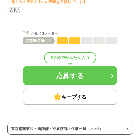
■賞与備考：規定による
「働く人の待遇向上」の実現を目指しています
■その他福利厚生：
高収入
入職後6ヶ月は有期雇用となり月給29.4万円
■受動喫煙防止措置：
屋内禁煙
応募バロメーター
応募者
増加中！
応募する
約1分でかんたん入力
応募する
キープする
東京都新宿区 × 看護師・准看護師の仕事一覧
(103件)