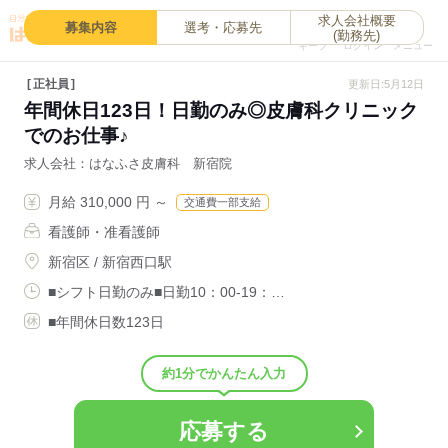
求人会社概要
0
募集内容
選考・応募先
(勤務先)
キープ
ログイン
メニュー
正社員
更新日:5月12日
年間休日123日！日勤のみ◎皮膚科クリニック
でのお仕事♪
求人会社
はなふさ皮膚科 新宿院
月給 310,000 円 ～
交通費一部支給
看護師・准看護師
新宿区 / 新宿西口駅
■シフト日勤のみ■日勤10：00-19：…
■年間休日数123日
約1分でかんたん入力
応募する