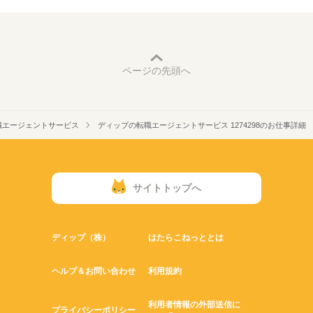
ページの先頭へ
職エージェントサービス
ディップの転職エージェントサービス 1274298のお仕事詳細
サイトトップへ
ディップ（株）
はたらこねっととは
ヘルプ＆お問い合わせ
利用規約
利用者情報の外部送信に
プライバシーポリシー