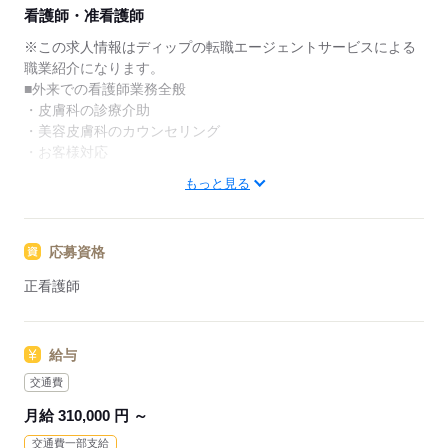
★ご利用メリット
看護師・准看護師
日本最大級の求人情報の中からぴったりな求人をご紹
介。
※この求人情報はディップの転職エージェントサービスによる
履歴書作成のアドバイスや面接日の調整だけでなく、
職業紹介になります。
お給料、お休み、入職時期の交渉もサポートします。
■外来での看護師業務全般
・皮膚科の診療介助
【もちろん無料】
・美容皮膚科のカウンセリング
費用は一切かかりません。
・お客様対応
もっと見る
★おすすめポイント★
◎人気の美容皮膚科求人です！
一般皮膚科・美容皮膚科の専門知識はもちろん、接遇やコミュ
応募資格
ニケーションのスキルも身につきます。
◎研修制度・勉強会充実
正看護師
皮膚科での勤務経験のない方も、安心してスタートできます。
また、経験者のキャリアアップも応援している職場です。
◎年間休日123日
給与
土日祝日がお休みで予定も立てやすく、プライベートも充実♪
日勤のお仕事なので生活リズムも整えやすい勤務体制です。
交通費
◎新宿駅から徒歩3分♪
月給 310,000 円 ～
アクセス良好！仕事終わりのお買い物にも便利です！
交通費一部支給