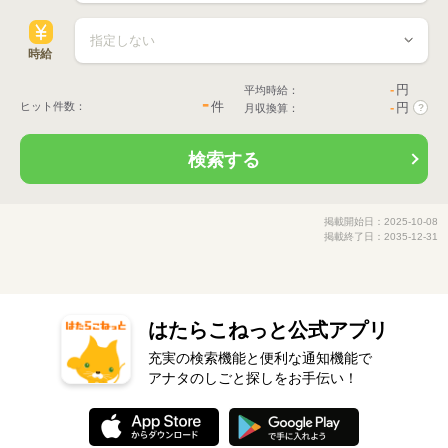
時給
-
円
平均時給：
-
件
ヒット件数：
-
円
月収換算：
?
検索する
掲載開始日：2025-10-08
掲載終了日：2035-12-31
はたらこねっと公式アプリ
充実の検索機能と便利な通知機能で
アナタのしごと探しをお手伝い！