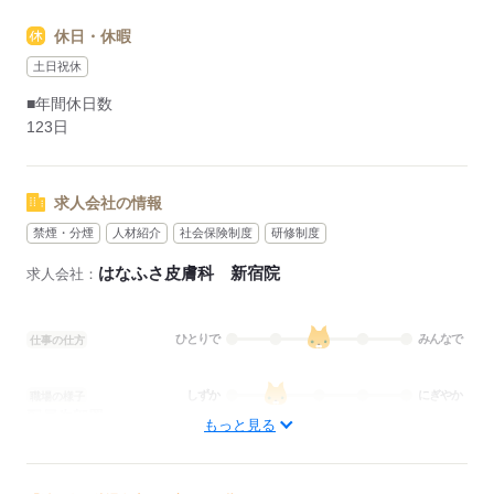
休日・休暇
土日祝休
■年間休日数
123日
求人会社の情報
禁煙・分煙
人材紹介
社会保険制度
研修制度
はなふさ皮膚科 新宿院
求人会社：
ひとりで
みんなで
仕事の仕方
しずか
にぎやか
職場の様子
配属先部署：
もっと見る
外来
待遇・福利厚生：
■昇給：年1回