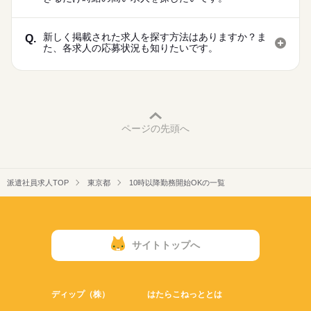
新しく掲載された求人を探す方法はありますか？ま
Q.
た、各求人の応募状況も知りたいです。
ページの先頭へ
派遣社員求人TOP
東京都
10時以降勤務開始OKの一覧
サイトトップへ
ディップ（株）
はたらこねっととは