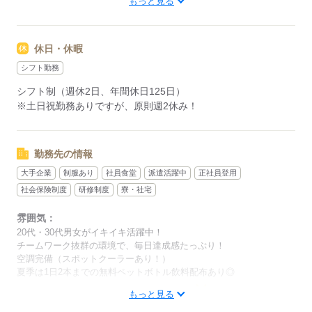
もっと見る
※残業：月20h程度あり（稼ぎたい人にピッタリ）
※22時～翌5時まで18歳以上の方（省令2号）
休日・休暇
応募する
シフト勤務
シフト制（週休2日、年間休日125日）
※土日祝勤務ありですが、原則週2休み！
勤務先の情報
大手企業
制服あり
社員食堂
派遣活躍中
正社員登用
社会保険制度
研修制度
寮・社宅
雰囲気：
20代・30代男女がイキイキ活躍中！
チームワーク抜群の環境で、毎日達成感たっぷり！
空調完備（スポットクーラーあり！）
夏季は1日2本までの無料ペットボトル飲料配布あり◎
低い
高い
もっと見る
多い年齢層