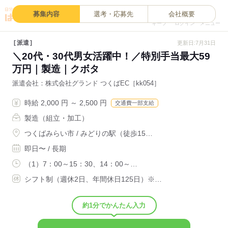
0
募集内容
選考・応募先
会社概要
キープ
ログイン
メニュー
派遣
更新日:7月31日
＼20代・30代男女活躍中！／特別手当最大59
万円｜製造｜クボタ
派遣会社
株式会社グランド つくばEC［kk054］
時給 2,000 円 ～ 2,500 円
交通費一部支給
製造（組立・加工）
つくばみらい市 / みどりの駅（徒歩15…
即日〜 / 長期
（1）7：00～15：30、14：00～…
シフト制（週休2日、年間休日125日）※…
約1分でかんたん入力