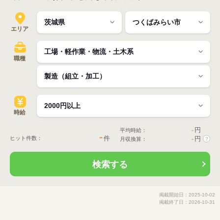
エリア
職種
時給
-
円
平均時給：
-
件
ヒット件数：
-
円
月収換算：
?
検索する
掲載開始日：2025-10-02
掲載終了日：2026-10-31