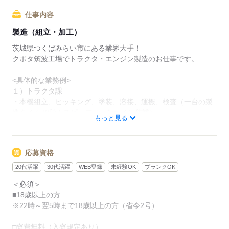
仕事内容
製造（組立・加工）
茨城県つくばみらい市にある業界大手！
クボタ筑波工場でトラクタ・エンジン製造のお仕事です。
<具体的な業務例>
１）トラクタ課
・本機組立、ピッキング、塗装、溶接、運搬、検査（一台の製
造タイム70秒！スピーディーなライン作業）
もっと見る
２）エンジン課
組立、塗装、溶接、検査、ピッキング、運搬（タイム27秒！精
応募資格
密作業が楽しい）
20代活躍
30代活躍
WEB登録
未経験OK
ブランクOK
3）機械課
＜必須＞
機械加工、研磨、検査などのオペレーター業務
■18歳以上の方
※22時～翌5時まで18歳以上の方（省令2号）
4）調達課
部品運搬、管理、ピッキング
□寮費無料（入寮規定あり）