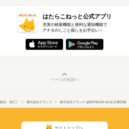
はたらこねっと公式アプリ
充実の検索機能と便利な通知機能で
アナタのしごと探しをお手伝い！
ページの先頭へ
組立・加工）
株式会社グランド
株式会社グランド ig85970b12b-Aのお仕事詳細
サイトトップへ