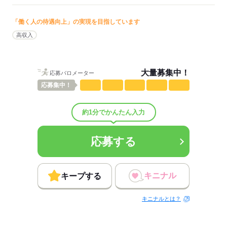
男性
女性
男女の割合
「働く人の待遇向上」の実現を目指しています
高収入
ひとりで
みんなで
仕事の仕方
しずか
にぎやか
職場の様子
大量募集中！
配属先部署：
応募バロメーター
男女比
（男6：女4）
応募
集中！
平均年齢
30歳
概要：
業界
メーカー関連
約1分でかんたん入力
応募する
応募する
キニナル
キープする
キニナルとは？