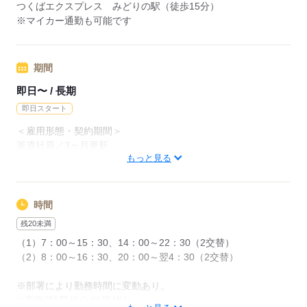
◆無料寮付き…一人暮らしをしたいという方
つくばエクスプレス みどりの駅（徒歩15分）
新生活を始めるという方も安心スタート◎
※マイカー通勤も可能です
※即入寮OK♪
◆週払いOK…急な出費にも対応できます！
少しでも興味がございましたら
期間
ご応募、ご連絡ください。
お待ちしております
即日〜 / 長期
◎20～30代の若手男性活躍中！
即日スタート
＜雇用形態・契約期間＞
応募する
派遣社員／3ヶ月更新
もっと見る
契約更新の場合あり但し、最初の契約から通算して最長5年11
ヶ月まで
【配属先工程の業務量・生産量・本人の健康状態・勤務成績・
勤務態度・能力など】
時間
※1年毎に期間従業員のチャンスあり！
残20未満
（1）7：00～15：30、14：00～22：30（2交替）
（2）8：00～16：30、20：00～翌4：30（2交替）
応募する
※部署により勤務時間に変動あり。
※実働7時間45分/休憩45分