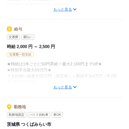
□入社祝い金最大55万円（規定有）
入社後4日間の研修（座学＆実技）でスキルを身につけ、適性に
もっと見る
□勤続手当4万円（年2回、各2万円/規定有）
合った部署へ配属！
□昇給有
インパクトレンチなどの工具を使って、ものづくりの醍醐味を
□交通費規定内支給
味わえます。
□各種社会保険完備
給与
□年次有給休暇
＊変更の範囲：会社の定めによる
交通費
週払い
□制服貸与（靴含む）
時給 2,000 円 ～ 2,500 円
□週払いOK（規定有）
□社員食堂有（1食650円）
応募する
交通費一部支給
□休憩室完備
★時給は1年ごとに50円昇給！最大2,100円までUP★
□喫煙所有
★特別手当最大59万円★
□医務室利用OK
＊入社祝い金最大55万円（規定有）＋勤続手当4万円（年2回、
□研修充実
各2万円/規定有）
もっと見る
月収例：362,500円～388,750円
応募する
（実働7.75h×20日＋残業20h＋深夜手当）
※配属部署により勤務時間が異なる為、深夜手当の金額が変動
勤務地
します。
勤務地固定
バイク自転車
車OK
※当社では稼げる高収入部署の在籍比率高め！
茨城県 つくばみらい市