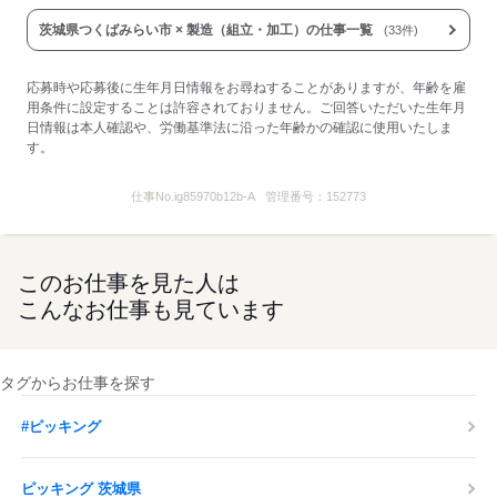
茨城県つくばみらい市 × 製造（組立・加工）の仕事一覧
(33件)
応募時や応募後に生年月日情報をお尋ねすることがありますが、年齢を雇
用条件に設定することは許容されておりません。ご回答いただいた生年月
日情報は本人確認や、労働基準法に沿った年齢かの確認に使用いたしま
す。
仕事No.
ig85970b12b-A
管理番号：
152773
このお仕事を見た人は
こんなお仕事も見ています
タグからお仕事を探す
#ピッキング
ピッキング 茨城県