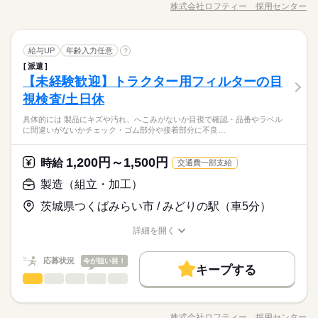
のお仕事です。 食品パッケージや工業用途などに使われる プラ
株式会社ロフティー 採用センター
ひとりで
みんなで
仕事の仕方
7：00～15：45（実働7時間45分） 休憩60分
WEB登録
交通費
主婦・主夫
WEB選考完結
職種/応募資格
外国人/留学生
履歴書不要
お仕事の特徴
給与/時間/休日
スティックフィルムに、 コーティング加工を施す工程を担当し
続きを読む
ていただきます。 作業はとてもシンプルで、 基本的には「セッ
WEB登録
WEB選考完結
就業時間・曜日
長期
期間・時間
続きを読む
ト → 設定 → チェック → 交換」の流れ。 指示通りに進めればO
続きを読む
しずか
にぎやか
職場の様子
就業時間・曜日
16時前退社
土日祝休
家庭都合休可
製造（組立・加工）
職種
土曜 日曜 祝日
休日・休暇
Kなので、 未経験の方でもすぐに慣れていただけます◎ ▼具体
給与UP
16時前退社
年齢入力任意
土日祝休
家庭都合休可
?
ーーーーーーーーーーーーーーーーー
男性
女性
男女の割合
その他
業界
働き方・環境
的な作業内容 ［1］フィルムロールのセット 機械に大きなフ
【勤務時間詳細】
派遣
つくばみらい市にあるフィルム製造工場での 機械オペレーター
土・日（会社カレンダー）
働き方・環境
ィルムロールをセットします。 力仕事ではなく、機械のサポ
【未経験歓迎】トラクター用フィルターの目
8：00～16：45
応募資格
ブランクOK
社会保険制度
日払い
週払い
のお仕事です。 食品パッケージや工業用途などに使われる プラ
※休出の可能性あり
ート付きで安心。
ひとりで
みんなで
ブランクOK
社会保険制度
日払い
週払い
仕事の仕方
7：00～15：45（実働7時間45分） 休憩60分
スティックフィルムに、 コーティング加工を施す工程を担当し
視検査/土日休
機械オペレーターに興味があれば、経験ゼロでも大丈夫。 もの
禁煙・分煙
バイク自転車
車OK
続きを読む
ていただきます。 作業はとてもシンプルで、 基本的には「セッ
禁煙・分煙
バイク自転車
車OK
づくりの現場でコツコツ働きたい男性を歓迎しています。 経
【日払いOK】履歴書不要なので手間もなくすぐに働き始められ
具体的には 製品にキズや汚れ、へこみがないか目視で確認・品番やラベル
ト → 設定 → チェック → 交換」の流れ。 指示通りに進めればO
続きを読む
験：不問 資格：不問 学歴：不問
しずか
にぎやか
職場の様子
に間違いがないかチェック・ゴム部分や接着部分に不良…
ます！WEB面接にも対応♪まずはお気軽にお問い合わせくださ
土曜 日曜 祝日
休日・休暇
Kなので、 未経験の方でもすぐに慣れていただけます◎ ▼具体
その他
業界
い！ご応募お待ちしております♪
的な作業内容 ［1］フィルムロールのセット 機械に大きなフ
続きを読む
土・日（会社カレンダー）
ィルムロールをセットします。 力仕事ではなく、機械のサポ
1,200円～1,500円
応募資格
時給
交通費一部支給
※休出の可能性あり
ート付きで安心。
機械オペレーターに興味があれば、経験ゼロでも大丈夫。 もの
製造（組立・加工）
お仕事の特徴
時給 1,550円～1,937円
給与
づくりの現場でコツコツ働きたい男性を歓迎しています。 経
詳しい募集要項をすべて見る
【日払いOK】履歴書不要なので手間もなくすぐに働き始められ
働く人の待遇向上
茨城県つくばみらい市 / みどりの駅（車5分）
験：不問 資格：不問 学歴：不問
【給与備考】 ■日払いOK（規定内） 月収例：248,000円＋残業
ます！WEB面接にも対応♪まずはお気軽にお問い合わせくださ
代 （時給1,550円×実働8時間×20日稼働） ※実働8時間超えより
高収入
給与UP
い！ご応募お待ちしております♪
詳細を開く
続きを読む
割増 kkw_bcov2106
職種/応募資格
お仕事の特徴
給与/時間/休日
応募する
基本特徴
続きを読む
応募状況
今が狙い目！
紹介予定
未経験OK
40代活躍
続きを読む
キープする
時給 1,550円～1,937円
給与
製造（組立・加工）
職種
詳しい募集要項をすべて見る
男性
女性
男女の割合
募集条件
働く人の待遇向上
基本特徴
高収入
給与UP
【給与備考】 ■日払いOK（規定内） 月収例：248,000円＋残業
具体的には… ・製品にキズや汚れ、へこみがないか目視で確認
長期
期間・時間
交通費
主婦・主夫
履歴書不要
募集条件
WEB登録
代 （時給1,550円×実働8時間×20日稼働） ※実働8時間超えより
紹介予定
未経験OK
40代活躍
・品番やラベルに間違いがないかチェック ・ゴム部分や接着部
割増 kkw_bcov2106
株式会社ロフティー 採用センター