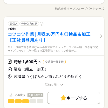
週5日～週5日勤務
大手企業
ブランクOK
研修制度
禁煙・分煙
・ トラクター部品をつくる製造ラインでの作業
残業は月20時間程度あり
土日祝休
派遣活躍中
・ 部品をセットし、機械を操作して加工を行います
派遣活躍中
休憩：60分
株式会社オープンループパートナーズ
職種/応募資格
お仕事の特徴
給与/時間/休日
・ 異常が出た場合は、手順に沿って対応
・ 加工後の部品を確認し、次工程へ回します
◆ 寮費無料・家電付き1R寮完備
◆ 土日祝休み
土曜 日曜
休日・休暇
製造（組立・加工）
職種
高収入
年齢入力任意
◆ 未経験OK・研修あり
?
週5日～週5日勤務
◆ 直接雇用制度あり
応募資格
派遣
・ トラクター部品をつくる製造ラインでの作業
土日祝休
◆ 赴任交通費支給／通勤交通費別途支給
その他
コツコツ作業│月収30万円も◎検品＆加工
業界
・ 部品をセットし、機械を操作して加工を行います
在職中で転職活動を行っている方も歓迎です。入社日などの相
・ 異常が出た場合は、手順に沿って対応
【正社員登用あり】
談も、お気軽にお問い合わせください。
・ 加工後の部品を確認し、次工程へ回します
お仕事の特徴
加工・機械で巻き取りながら不良箇所のチェック・フィルム幅・長さを指定
サイズにカットし巻き取る※工場勤務・モクモク作業が…
働く人の待遇向上
◆ 寮費無料・家電付き1R寮完備
時給 1,900円～
給与
詳しい募集要項をすべて見る
応募資格
◆ 土日祝休み
高収入
給与UP
交通費：通勤交通費別途支給
1,600円～
時給
交通費一部支給
◆ 未経験OK・研修あり
在職中で転職活動を行っている方も歓迎です。入社日などの相
◆ 直接雇用制度あり
基本特徴
談も、お気軽にお問い合わせください。
製造（組立・加工）
kkw_bcov2106
◆ 赴任交通費支給／通勤交通費別途支給
応募する
未経験OK
新卒・第二
20代活躍
30代活躍
50代活躍
続きを読む
茨城県つくばみらい市 / みどりの駅近く
募集条件
時給 1,900円～
給与
長期
期間・時間
詳しい募集要項をすべて見る
詳細を開く
交通費
WEB登録
WEB選考完結
職種/応募資格
交通費：通勤交通費別途支給
お仕事の特徴
給与/時間/休日
［1］8：00～16：30 ［2］20：00～4：30 交替制 08時00分～16
働く人の待遇向上
基本特徴
高収入
給与UP
就業時間・曜日
時30分 20時00分～04時30分 実働7時間30分 残業は月20時間程
応募状況
人気上昇中！
kkw_bcov2106
未経験OK
新卒・第二
20代活躍
30代活躍
50代活躍
キープする
度あり 休憩：60分
応募する
土日祝休
製造（組立・加工）
メーカー関連
業界
職種
募集条件
交通費
WEB登録
WEB選考完結
続きを読む
働き方・環境
製品（ロール状フィルム）の 仕上げ検品・スリット加工 ・機械