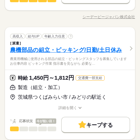
製造（組立・加工）
職種
新卒・第二
40代活躍
男性
女性
続きを読む
男女の割合
【給与備考】 ・時間外：時給1875円 ・休出時：時給1975円 週
長期
期間・時間
払い制度（週3回対応） 締め日：月末 支払い日：締め日の翌
★農業用車両の製造スタッフ★ 工具でねじを締めたり、 伝票を
募集条件
働く人の待遇向上
基本特徴
高収入
月15日払い ※銀行振り込み ※土日祝の場合は前倒し 【月収
見ながら部品を仕分けたりする 簡単な軽作業などをお任せしま
08：00～16：45
応募する
シーデーピージャパン株式会社
ひとりで
みんなで
仕事の仕方
交通費
主婦・主夫
履歴書不要
募集条件
WEB登録
職種/応募資格
お仕事の特徴
給与/時間/休日
例】 月収251、250円 （20日稼働、残業10h） 【交通費備考】 1
す♪ 配属部署によって、 インパクトレンチでの本体組立や、 塗
新卒・第二
40代活躍
■残業…月0～10時間程
続きを読む
km/10円 （交通費上限24,000円／月）その他規定有り
装ラインでのフック掛け下ろし、 加工マシンのボタン操作・検
続きを読む
■休憩…60分
交通費
主婦・主夫
履歴書不要
WEB登録
就業時間・曜日
査、 部材のピッキングなどを行います。 各部署へ配属される前
続きを読む
■日勤
しずか
にぎやか
職場の様子
就業時間・曜日
残20未満
家庭都合休可
シフト勤務
製造（組立・加工）
職種
残20未満
家庭都合休可
シフト勤務
に 適性検査がありますので、 「希望の職種が特にない」 という
高収入
給与UP
年齢入力任意
?
男性
女性
続きを読む
男女の割合
その他
業界
働き方・環境
未経験の方も大歓迎です☆
長期
期間・時間
派遣
★農業用車両の製造スタッフ★ 工具でねじを締めたり、 伝票を
働き方・環境
農機部品の組立・ピッキング/日勤/土日休み
応募資格
ブランクOK
社会保険制度
研修制度
資格支援
見ながら部品を仕分けたりする 簡単な軽作業などをお任せしま
土曜 日曜
休日・休暇
08：00～16：45
ブランクOK
社会保険制度
ひとりで
研修制度
資格支援
みんなで
仕事の仕方
す♪ 配属部署によって、 インパクトレンチでの本体組立や、 塗
■残業…月0～10時間程
≪未経験者大歓迎！≫ 工場で働いた経験のない方でもしっかり
週払い
禁煙・分煙
バイク自転車
車OK
農業用機械に使用される部品の組立・ピッキングスタッフを募集しています
■土日（GW・夏季・年末年始休暇あり）
続きを読む
装ラインでのフック掛け下ろし、 加工マシンのボタン操作・検
週払い
禁煙・分煙
バイク自転車
車OK
■休憩…60分
サポート！ 充実した教育プログラム（部署配属前研修）がある
お仕事内容 ピッキング作業 指示書を見ながら 必要な…
■祝日も平日と同様の扱いで出勤日
有名企業でお仕事！時給2000円！特典最大60万円！寮費無料
査、 部材のピッキングなどを行います。 各部署へ配属される前
続きを読む
■日勤
ので安心して働けます。 現在就業中の20代・30代のスタッフも
しずか
にぎやか
職場の様子
■休日出勤…ほぼなし
【即入寮OK】土・日休みでプライベート◎
に 適性検査がありますので、 「希望の職種が特にない」 という
未経験スタートから活躍しています！ --採用強化中！-- 8月の入
その他
1,450円～1,812円
業界
時給
赴任支援費も支給【農機具の製造】
交通費一部支給
未経験の方も大歓迎です☆
社日 3日（月）・24日（月）
続きを読む
応募資格
土曜 日曜
休日・休暇
製造（組立・加工）
≪未経験者大歓迎！≫ 工場で働いた経験のない方でもしっかり
■土日（GW・夏季・年末年始休暇あり）
お仕事の特徴
茨城県つくばみらい市 / みどりの駅近く
時給 2,000円～2,500円
給与
サポート！ 充実した教育プログラム（部署配属前研修）がある
■祝日も平日と同様の扱いで出勤日
詳しい募集要項をすべて見る
有名企業でお仕事！時給2000円！特典最大60万円！寮費無料
働く人の待遇向上
ので安心して働けます。 現在就業中の20代・30代のスタッフも
【給与備考】 ■時間外時給 2500円 ■休出時給 2500円 ■深夜時給
■休日出勤…ほぼなし
詳細を開く
【即入寮OK】土・日休みでプライベート◎
未経験スタートから活躍しています！ --採用強化中！-- 8月の入
2500円 締め日：月末 支払い日：締め日の翌月15日払い※銀行
職種/応募資格
高収入
お仕事の特徴
給与/時間/休日
赴任支援費も支給【農機具の製造】
社日 3日（月）・24日（月）
続きを読む
振り込み ※土日祝の場合は前倒し 試用期間は1ヶ月となります
応募する
応募状況
今が狙い目！
基本特徴
月収例400,000円以上（21日勤務、残業20H、休出2回） 【交通
キープする
費備考】 支給（会社規定による）・・・上限24、000円
製造（組立・加工）
続きを読む
職種
未経験OK
新卒・第二
40代活躍
続きを読む
男性
女性
男女の割合
時給 2,000円～2,500円
給与
詳しい募集要項をすべて見る
＼ 未経験OK！シンプル作業で安心スタート♪ ／ 農業用機械
募集条件