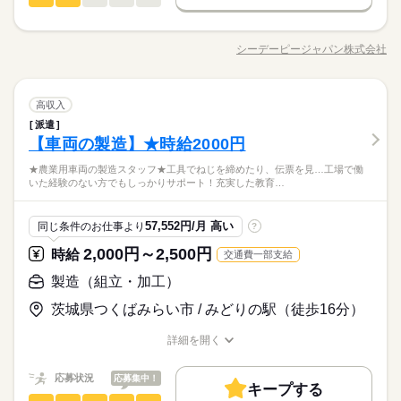
製造（組立・加工）
職種
男性
女性
男女の割合
農業用車両パーツ工場で カンタン軽作業をお任せします♪ 【組
土曜 日曜
休日・休暇
立】 トラクター部品の組立作業です。 ラベルをペタッと貼り付
シーデーピージャパン株式会社
ひとりで
みんなで
仕事の仕方
職種/応募資格
お仕事の特徴
給与/時間/休日
けたり 電動工具で部品をはめ込んだり☆ 【ピッキング】 ランプ
土日祝（企業カレンダー有り）
続きを読む
が光った棚から部品を取り カゴや台車に乗せるだけ！ 部品は最
大でも5kgほどなので 身体への負担も少ないですよ◎ 【入出庫
続きを読む
しずか
にぎやか
職場の様子
製造（組立・加工）
職種
業務】 フォークリフト等を使用しての 入出庫業務や構内で出た
高収入
男性
女性
男女の割合
その他
業界
キリコなどを回収する作業です。 ※フォークリフト使用しない
派遣
農業用車両パーツ工場で カンタン軽作業をお任せします♪ 【組
入出庫作業もあります。
【車両の製造】★時給2000円
応募資格
立】 トラクター部品の組立作業です。 ラベルをペタッと貼り付
ひとりで
みんなで
仕事の仕方
けたり 電動工具で部品をはめ込んだり☆ 【ピッキング】 ランプ
【必須】 ■製造経験（職種は問いません） ■電動ドライバーの経
★農業用車両の製造スタッフ★工具でねじを締めたり、伝票を見…工場で働
続きを読む
が光った棚から部品を取り カゴや台車に乗せるだけ！ 部品は最
験があれば尚可 製造経験者大歓迎！ 20代・30代・40代半ばの
いた経験のない方でもしっかりサポート！充実した教育…
【オープニングスタッフ大募集】大人気！ 高時給1500円◎日勤
大でも5kgほどなので 身体への負担も少ないですよ◎ 【入出庫
続きを読む
男性・女性スタッフが多数活躍中！
しずか
にぎやか
職場の様子
専属・土日休み！軽作業・カンタンお仕事！ 大手一部上場企業
業務】 フォークリフト等を使用しての 入出庫業務や構内で出た
その他
業界
の協力会社で安定・安心！正社員も目指せます♪
キリコなどを回収する作業です。 ※フォークリフト使用しない
57,552円/月 高い
同じ条件のお仕事より
?
続きを読む
入出庫作業もあります。
応募資格
2,000円～2,500円
時給
交通費一部支給
続きを読む
【必須】 ■製造経験（職種は問いません） ■電動ドライバーの経
製造（組立・加工）
時給 1,500円～
給与
験があれば尚可 製造経験者大歓迎！ 20代・30代・40代半ばの
詳しい募集要項をすべて見る
【オープニングスタッフ大募集】大人気！ 高時給1500円◎日勤
男性・女性スタッフが多数活躍中！
【給与備考】 ・時間外：時給1875円 ・休出時：時給1975円 週
お仕事の特徴
茨城県つくばみらい市 / みどりの駅（徒歩16分）
専属・土日休み！軽作業・カンタンお仕事！ 大手一部上場企業
払い制度（週3回対応） 締め日：月末 支払い日：締め日の翌
の協力会社で安定・安心！正社員も目指せます♪
働く人の待遇向上
続きを読む
月15日払い ※銀行振り込み ※土日祝の場合は前倒し 【月収
詳細を開く
応募する
職種/応募資格
お仕事の特徴
給与/時間/休日
例】 月収251、250円 （20日稼働、残業10h） 【交通費備考】 1
高収入
続きを読む
km/10円 （交通費上限24,000円／月）その他規定有り
続きを読む
応募状況
応募集中！
基本特徴
時給 1,500円～
給与
キープする
詳しい募集要項をすべて見る