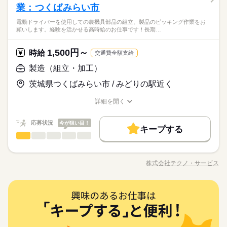
ひとりで
みんなで
仕事の仕方
就業時間・曜日
ンを押して、機械を動かす ・加工された製品を、丁寧に箱にし
社2年後～時給2000円に昇給
業：つくばみらい市
＼履歴書・職務経歴書は必要なし／ ◆転職回数・ブランク・社
8歳以上の方が対象となります。
続きを読む
WEB登録
［1］8：00～16：30（休憩12：00～12：45 45分間） ［2］2
まう など、シンプルなものがたくさん。 どれもすぐに覚えられ
残20未満
シフト勤務
会人経験不問 ◆正社員デビュー大歓迎 フリーター・離職中・主
休日・休暇
0：00～翌4：30（休憩0：00～0：45 45分間） ※2交替 【勤務
就業時間・曜日
働き方・環境
＼履歴書不要／相談のみもOK！事前見学で職場の雰囲気を見て
電動ドライバーを使用しての農機具部品の組立、製品のピッキング作業をお
る内容です。 ご希望をお聞きし、 ぴったりなお仕事を一緒に見
続きを読む
残20未満
シフト勤務
婦（夫）の方も活躍中です ≪こんな方にぴったり≫ ・正社員と
しずか
にぎやか
職場の様子
願いします。経験を活かせる高時給のお仕事です！長期…
シフトについて補足】 ・日勤固定での勤務や、早番と遅番での2
働き方・環境
「ここなら」と納得してから決められるので安心◎やりたいこ
つけます！ ＼未経験の方が活躍しています／ はじめての方が不
土日休みまたはシフト制
して安定した働き方がしたい方 ・プラモデルや機械いじりが好
ブランクOK
社会保険制度
研修制度
資格支援
その他
交替勤務の可能性もございます。 ・配属先は派遣先企業により
業界
となくても大丈夫。まずは肩の力を抜いてお話ししましょう。
安にならないよう、 しっかりと時間をとって研修を行います。
※年末年始・GW・夏季休暇あり（会社カレンダーによる）
ブランクOK
社会保険制度
研修制度
資格支援
きな方 ・人見知りや話し下手な方も大丈夫です ※定年制度あり
続きを読む
決定いたします。 【勤務サイクル】 5勤2休または4勤2休 月残
続きを読む
日払い
週払い
禁煙・分煙
バイク自転車
車OK
分からないことはすぐに聞ける 環境ですのでご安心ください。
※年間休日120日
1,500円～
応募資格
時給
（満60歳）
交通費全額支給
業10h程度 22時～18歳以上※22時以降の勤務につきましては、1
日払い
週払い
禁煙・分煙
バイク自転車
車OK
寮・社宅
社員食堂
派遣活躍中
ルーティン
英語不要
＼履歴書・職務経歴書は必要なし／ ◆転職回数・ブランク・社
8歳以上の方が対象となります。
製造（組立・加工）
お仕事の特徴
寮・社宅
社員食堂
派遣活躍中
ルーティン
英語不要
月給 200,000円～250,000円
給与
会人経験不問 ◆正社員デビュー大歓迎 フリーター・離職中・主
休日・休暇
詳しい募集要項をすべて見る
電話なし
＼履歴書不要／相談のみもOK！事前見学で職場の雰囲気を見て
基本特徴
茨城県つくばみらい市 / みどりの駅近く
婦（夫）の方も活躍中です ≪こんな方にぴったり≫ ・正社員と
電話なし
【給与備考】
「ここなら」と納得してから決められるので安心◎やりたいこ
土日休みまたはシフト制
して安定した働き方がしたい方 ・プラモデルや機械いじりが好
◆時間外手当あり
無期派遣
未経験OK
新卒・第二
20代活躍
30代活躍
となくても大丈夫。まずは肩の力を抜いてお話ししましょう。
※年末年始・GW・夏季休暇あり（会社カレンダーによる）
詳細を開く
きな方 ・人見知りや話し下手な方も大丈夫です ※定年制度あり
続きを読む
◆昇給あり（年1回）
職種/応募資格
お仕事の特徴
給与/時間/休日
応募する
※年間休日120日
募集条件
（満60歳）
応募状況
今が狙い目！
大量募集
交通費
即日スタート
主婦・主夫
続きを読む
キープする
月給 200,000円～250,000円
給与
勤務時間
製造（組立・加工）
職種
詳しい募集要項をすべて見る
履歴書不要
WEB選考完結
男性
女性
男女の割合
基本特徴
【給与備考】
08：30～17：30
電動ドライバーを使用しての農機具部品の組立、製品のピッキ
無期派遣
未経験OK
新卒・第二
20代活躍
30代活躍
就業時間・曜日
◆時間外手当あり
※上記はシフトの一例となります。
ング作業をお願いします。 経験を活かせる高時給のお仕事で
募集条件
◆昇給あり（年1回）
株式会社テクノ・サービス
ひとりで
みんなで
仕事の仕方
業務上必要がある場合や
残業なし
残10未満
職種/応募資格
残20未満
10時～出社
お仕事の特徴
給与/時間/休日
す！長期就業ご希望の方にもオススメ！ 人気の日勤固定。ウレ
応募する
続きを読む
配属先の都合により、
大量募集
交通費
即日スタート
主婦・主夫
シイ小休憩あり。20代・30代の方々が活躍中の職場です！ ●履
16時前退社
土日祝休
時間帯が変更となる場合があります。
続きを読む
歴書不要●車通勤・バイク通勤OK ■有給休暇■社会保険完備■退
続きを読む
しずか
にぎやか
履歴書不要
WEB選考完結
職場の様子
勤務時間
製造（組立・加工）
職種
職金制度■お友達紹介キャンペーン実施中 ■登録方法：履歴書不
働き方・環境
男性
女性
男女の割合
就業時間・曜日
流通・小売関連
業界
要・ご自宅でもできる簡単オンライン登録がオススメ
08：30～17：30
電動ドライバーを使用しての農機具部品の組立、製品のピッキ
ブランクOK
産休・育休
社会保険制度
研修制度
残業なし
残10未満
残20未満
10時～出社
休日・休暇
※上記はシフトの一例となります。
応募資格
ング作業をお願いします。 経験を活かせる高時給のお仕事で
ひとりで
みんなで
資格支援
禁煙・分煙
バイク自転車
車OK
仕事の仕方
業務上必要がある場合や
す！長期就業ご希望の方にもオススメ！ 人気の日勤固定。ウレ