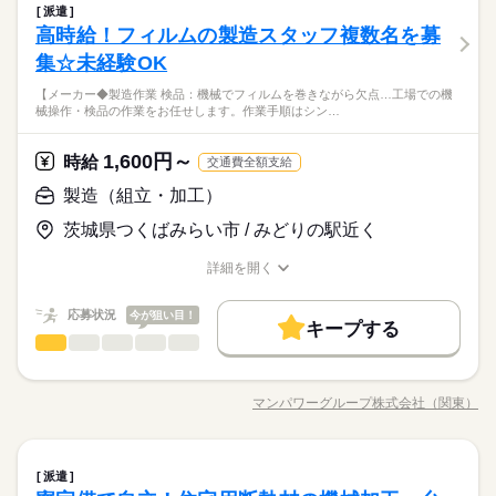
メーカー関連
業界
就業時間・曜日
働き方・環境
のオペレーター業務 4）調達課 部品運搬、管理、ピッキング 入
残20以上
派遣
シフト：2交替 基本は休日毎に切り替えの二交代勤務。配属工程
茨城県つくばみらい市にある業界大手！ クボタ筑波工場でトラ
５勤２休（土日）
働き方・環境
社後4日間の研修（座学＆実技）でスキルを身につけ、適性に合
しずか
にぎやか
高時給！フィルムの製造スタッフ複数名を募
応募資格
職場の様子
により4勤2休シフトや、日勤のみ、上記以外のシフトになる可
社会保険制度
制服あり
禁煙・分煙
バイク自転車
クタ・エンジン製造のお仕事です。 <具体的な業務例> １）トラ
った部署へ配属！ インパクトレンチなどの工具を使って、もの
男性
女性
男女の割合
社会保険制度
制服あり
禁煙・分煙
バイク自転車
能性があります。研修は［1］です。 ●友人紹介制度実施中 …紹
続きを読む
クタ課 ・本機組立、ピッキング、塗装、溶接、運搬、検査（一
集☆未経験OK
＜必須＞ ■18歳以上の方 ※22時～翌5時まで18歳以上の方（省
車OK
寮・社宅
まかない
社員食堂
づくりの醍醐味を味わえます。 ＊変更の範囲：会社の定めによ
続きを読む
介した方に3万円を支給します。 ※1ヵ月在籍が条件となります
台の製造タイム70秒！スピーディーなライン作業） ２）エンジ
令2号） □寮費無料（入寮規定あり） □入社祝い金最大55万円
車OK
寮・社宅
まかない
社員食堂
る
※派遣のお仕事が対象となります
★★★ 魅力満載！今すぐ応募で夢の収入GET ★★★
【メーカー◆製造作業 検品：機械でフィルムを巻きながら欠点…工場での機
ン課 組立、塗装、溶接、検査、ピッキング、運搬（タイム27
続きを読む
（規定有） □勤続手当4万円（年2回、各2万円/規定有） □昇給有
ひとりで
みんなで
仕事の仕方
械操作・検品の作業をお任せします。作業手順はシン…
高時給＋祝い金＋寮無料で、20代・30代のあなたを全力サポー
秒！精密作業が楽しい） 3）機械課 機械加工、研磨、検査など
土曜 日曜
休日・休暇
□交通費規定内支給 □各種社会保険完備 □年次有給休暇 □制服貸
メーカー関連
業界
ト！
のオペレーター業務 4）調達課 部品運搬、管理、ピッキング 入
与（靴含む） □週払いOK（規定有） □社員食堂有（1食650円）
続きを読む
５勤２休（土日）
大手メーカーでスキルアップしながら、プライベートも充実♪
社後4日間の研修（座学＆実技）でスキルを身につけ、適性に合
1,600円～
しずか
にぎやか
応募資格
時給
職場の様子
□休憩室完備 □喫煙所有 □医務室利用OK □研修充実
交通費全額支給
友達紹介もOK！工場見学も可能！
った部署へ配属！ インパクトレンチなどの工具を使って、もの
＜必須＞ ■18歳以上の方 ※22時～翌5時まで18歳以上の方（省
製造（組立・加工）
づくりの醍醐味を味わえます。 ＊変更の範囲：会社の定めによ
時給 2,000円～2,500円
給与
令2号） □寮費無料（入寮規定あり） □入社祝い金最大55万円
る
詳しい募集要項をすべて見る
★★★ 魅力満載！今すぐ応募で夢の収入GET ★★★
茨城県つくばみらい市 / みどりの駅近く
（規定有） □勤続手当4万円（年2回、各2万円/規定有） □昇給有
★時給は1年ごとに50円昇給！最大2,100円までUP★ ★特別手当
お仕事の特徴
高時給＋祝い金＋寮無料で、20代・30代のあなたを全力サポー
□交通費規定内支給 □各種社会保険完備 □年次有給休暇 □制服貸
最大59万円★ ＊入社祝い金最大55万円（規定有）＋勤続手当4
ト！
働く人の待遇向上
詳細を開く
与（靴含む） □週払いOK（規定有） □社員食堂有（1食650円）
続きを読む
万円（年2回、各2万円/規定有） 月収例：362,500円～388,750円
大手メーカーでスキルアップしながら、プライベートも充実♪
職種/応募資格
お仕事の特徴
給与/時間/休日
応募する
□休憩室完備 □喫煙所有 □医務室利用OK □研修充実
（実働7.75h×20日＋残業20h＋深夜手当） ※配属部署により勤
高収入
友達紹介もOK！工場見学も可能！
務時間が異なる為、深夜手当の金額が変動します。 ※当社では
続きを読む
応募状況
今が狙い目！
キープする
基本特徴
時給 2,000円～2,500円
給与
稼げる高収入部署の在籍比率高め！ ◆無料寮付き…一人暮らし
製造（組立・加工）
職種
詳しい募集要項をすべて見る
低い
高い
多い年齢層
をしたいという方 新生活を始めるという方も安心スタート◎ ※
未経験OK
20代活躍
30代活躍
正社員登用
続きを読む
★時給は1年ごとに50円昇給！最大2,100円までUP★ ★特別手当
【メーカー◆製造作業】
即入寮OK♪ ◆週払いOK…急な出費にも対応できます！ 少しでも
長期
期間・時間
最大59万円★ ＊入社祝い金最大55万円（規定有）＋勤続手当4
募集条件
働く人の待遇向上
・検品：機械でフィルムを巻きながら欠点や不具合のチェック
基本特徴
興味がございましたら ご応募、ご連絡ください。 お待ちしてお
高収入
万円（年2回、各2万円/規定有） 月収例：362,500円～388,750円
マンパワーグループ株式会社（関東）
ひとりで
みんなで
仕事の仕方
（1）7：00～15：30、14：00～22：30（2交替） （2）8：00～
職種/応募資格
お仕事の特徴
給与/時間/休日
・スリット加工：フィルムのカット、巻取り
応募する
ります ◎20～30代の若手男性活躍中！
大量募集
交通費
即日スタート
勤務地固定
募集条件
（実働7.75h×20日＋残業20h＋深夜手当） ※配属部署により勤
未経験OK
20代活躍
30代活躍
正社員登用
続きを読む
16：30、20：00～翌4：30（2交替） ※部署により勤務時間に変
務時間が異なる為、深夜手当の金額が変動します。 ※当社では
続きを読む
動あり。 ※実働7時間45分/休憩45分 ※残業：月20h程度あり
WEB登録
大量募集
交通費
即日スタート
勤務地固定
しずか
にぎやか
職場の様子
稼げる高収入部署の在籍比率高め！ ◆無料寮付き…一人暮らし
（稼ぎたい人にピッタリ） ※22時～翌5時まで18歳以上の方
製造（組立・加工）
職種
応募資格
派遣
低い
高い
多い年齢層
WEB登録
をしたいという方 新生活を始めるという方も安心スタート◎ ※
就業時間・曜日
メーカー関連
（省令2号）
業界
続きを読む
続きを読む