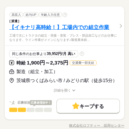
続きを読む
を作る＆使い終わった容器を溶剤で洗うだけ！ ドラム缶の運搬
WEB選考完結
就業時間・曜日
続きを読む
はフォークリフトを使うので、重量物の手作業ナシ！ フォーク
続きを読む
しずか
にぎやか
職場の様子
就業時間・曜日
働き方・環境
長期
期間・時間
土日祝休
家庭都合休可
製造（組立・加工）
職種
土曜 日曜 祝日
休日・休暇
リフト免許ある方は時給1650円にUP★ 「そろそろ工場デビュー
高収入
土日祝休
給与UP
家庭都合休可
年齢入力任意
?
男性
女性
男女の割合
その他
業界
したい」「手に職をつけたい」そんな方にピッタリのお仕事で
ブランクOK
社会保険制度
日払い
週払い
ーーーーーーーーーーーーーーーーー
派遣
・重量物の手作業ナシ！ ・未経験OK♪ ・高時給1550円スター
土日休み
働き方・環境
す！ ≪こんな条件で働けます≫ 07：00～16：00（実働8時間）
【イキナリ高時給！】工場内での組立作業
【勤務時間詳細】
応募資格
ト！ プラスチックフィルムなどに使う「塗液」の調合・準備を
禁煙・分煙
バイク自転車
車OK
15：30～24：30（実働8時間） 1週間ごとの交代制 残業月平均1
ひとりで
みんなで
ブランクOK
社会保険制度
日払い
週払い
仕事の仕方
8：15～17：20（実働8時間／休憩65分）
お任せします。 内容はシンプル♪ 決められたレシピ通りに塗液
資格：不問※フォークリフト免許ある方優遇★
工場で主にトラクタの組立・溶接・塗装・プレス・部品加工などのお仕事に
0時間程度
続きを読む
を作る＆使い終わった容器を溶剤で洗うだけ！ ドラム缶の運搬
禁煙・分煙
バイク自転車
車OK
経験：不問
なります。ライン作業がメインになります♪製造業未経…
【日払いOK】履歴書不要なので手間もなくすぐに働き始められ
はフォークリフトを使うので、重量物の手作業ナシ！ フォーク
続きを読む
しずか
にぎやか
職場の様子
ます！WEB面接にも対応♪まずはお気軽にお問い合わせくださ
土曜 日曜 祝日
休日・休暇
リフト免許ある方は時給1650円にUP★ 「そろそろ工場デビュー
その他
業界
い！ご応募お待ちしております♪
したい」「手に職をつけたい」そんな方にピッタリのお仕事で
39,952円/月 高い
同じ条件のお仕事より
?
時給 1,550円～1,937円
給与
土日休み
す！ ≪こんな条件で働けます≫ 07：00～16：00（実働8時間）
詳しい募集要項をすべて見る
応募資格
1,900円～2,375円
時給
交通費一部支給
【給与備考】 ■日払いOK（規定内） 《フォークリフト免許未取
15：30～24：30（実働8時間） 1週間ごとの交代制 残業月平均1
資格：不問※フォークリフト免許ある方優遇★
得の場合》 【月給例】260,400円+割増 （時給1550円×8h×21日
0時間程度
お仕事の特徴
製造（組立・加工）
経験：不問
稼働） ※実働8時間超え・22時以降の勤務より割増 《フォーク
【日払いOK】履歴書不要なので手間もなくすぐに働き始められ
応募する
働く人の待遇向上
リフト免許お持ちの場合》 時給：1650円～2062円 【月給例】2
茨城県つくばみらい市 / みどりの駅（徒歩15分）
ます！WEB面接にも対応♪まずはお気軽にお問い合わせくださ
60,400円+割増 （時給1550円×8h×21日稼働） ※実働8時間超
続きを読む
高収入
給与UP
い！ご応募お待ちしております♪
時給 1,550円～1,937円
給与
え・22時以降の勤務より割増 kkw_bcov2106
詳細を開く
詳しい募集要項をすべて見る
基本特徴
職種/応募資格
お仕事の特徴
給与/時間/休日
【給与備考】 ■日払いOK（規定内） 《フォークリフト免許未取
紹介予定
未経験OK
長期
40代活躍
期間・時間
続きを読む
得の場合》 【月給例】260,400円+割増 （時給1550円×8h×21日
応募状況
応募者増加中！
キープする
稼働） ※実働8時間超え・22時以降の勤務より割増 《フォーク
ーーーーーーーーーーーーーーーーー 【勤務時間詳細】 07：00
募集条件
製造（組立・加工）
働く人の待遇向上
職種
応募する
基本特徴
高収入
給与UP
男性
女性
男女の割合
リフト免許お持ちの場合》 時給：1650円～2062円 【月給例】2
～16：00（実働8時間） 15：30～24：30（実働8時間） 1週間ご
交通費
主婦・主夫
履歴書不要
募集条件
WEB登録
60,400円+割増 （時給1550円×8h×21日稼働） ※実働8時間超
★おすすめポイント★ ・イキナリ高時給1900円スタート ・週払
続きを読む
紹介予定
未経験OK
40代活躍
との交代制 残業月平均10時間程度
え・22時以降の勤務より割増 kkw_bcov2106
いもOK！ ・学歴・職歴にも自信がない方もOK ＼ 未経験O
WEB選考完結
交通費
主婦・主夫
履歴書不要
WEB登録
株式会社ロフティー 採用センター
ひとりで
みんなで
仕事の仕方
職種/応募資格
お仕事の特徴
給与/時間/休日
K！頑張った分だけ稼げます！ ／ 中型トラクタや産業用エン