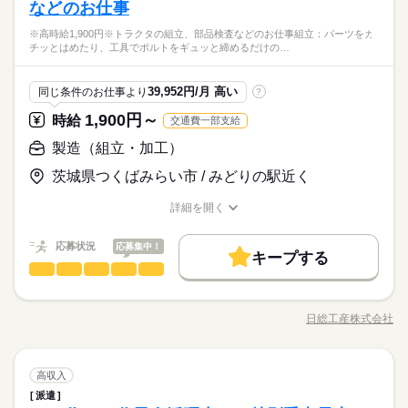
れるフィルムを作る機械のオペレーター業務。 【取扱製品情
などのお仕事
◆未経験OK！
などがあれば、担当がしっかりサポートします！
続きを読む
禁煙・分煙
少人数
英語不要
報】溶剤、フィルム ≪1日1時間程の残業で収入アップ≫ 残業は
【未経験者カンゲイ♪】高収入でしっかり稼ぐ！ちょこっと残業
※高時給1,900円※トラクタの組立、部品検査などのお仕事組立：パーツをカ
月20時間未満で、ほどよく稼げます♪ ≪ラクラク制服アリ≫ 制
続きを読む
ひとりで
みんなで
仕事の仕方
チッとはめたり、工具でボルトをギュッと締めるだけの…
あり♪
土曜 日曜
休日・休暇
服があるので、毎日の服装の悩み解消♪ ≪未経験でも活躍できる
時給 1,450円～
給与
その他
業界
★日払いOK！即払いのオシゴトも！来社登録は不要★交通費上
≫ 新しいことにチャレンジするのは不安だけど、しっかり働く
詳しい募集要項をすべて見る
土日（会社カレンダー）
限3万円★※規定・支払条件有
≪当社の就業3大メリット！！≫ ★ 友人紹介した方、された方
環境が整っています！ イチからスキルUP・ステップUP目指し
しずか
にぎやか
応募資格
職場の様子
39,952円/月 高い
同じ条件のお仕事より
?
の両方に【3万円】プレゼント！ ★来社不要！ノンストップで職
ていきましょう！ ≪自分に向いている仕事が探せる≫ 困った事
◆未経験OK！
場見学！ ★交通費上限3万円！業界トップクラス！ ※エリア・
などがあれば、担当がしっかりサポートします！
1,900円～
時給
交通費一部支給
応募する
就業先による ※全て規定・支払条件有 ※規定・支払条件有 kkw
お仕事の特徴
【未経験者カンゲイ♪】高収入でしっかり稼ぐ！ちょこっと残業
製造（組立・加工）
_bcov2106 kkw_220520mlmg
続きを読む
あり♪
働く人の待遇向上
時給 1,450円～
給与
★日払いOK！即払いのオシゴトも！来社登録は不要★交通費上
詳しい募集要項をすべて見る
茨城県つくばみらい市 / みどりの駅近く
高収入
給与UP
限3万円★※規定・支払条件有
≪当社の就業3大メリット！！≫ ★ 友人紹介した方、された方
長期
期間・時間
の両方に【3万円】プレゼント！ ★来社不要！ノンストップで職
詳細を開く
基本特徴
職種/応募資格
お仕事の特徴
給与/時間/休日
場見学！ ★交通費上限3万円！業界トップクラス！ ※エリア・
07：00～16：00 15：30～00：30 【休憩時間備考】 60分、60分
応募する
未経験OK
新卒・第二
20代活躍
30代活躍
続きを読む
就業先による ※全て規定・支払条件有 ※規定・支払条件有 kkw
【残業】 あり（月10時間以上） ≪スマホ・PCから24時間いつ
応募状況
応募集中！
_bcov2106 kkw_220520mlmg
続きを読む
キープする
でも登録OK！履歴書不要！≫ お仕事開始日などお気軽にご相談
募集条件
働く人の待遇向上
基本特徴
高収入
給与UP
製造（組立・加工）
職種
低い
高い
ください※翌月スタート希望の方も歓迎！
多い年齢層
交通費
即日スタート
履歴書不要
WEB登録
募集条件
未経験OK
新卒・第二
20代活躍
30代活躍
続きを読む
※高時給1,900円※トラクタの組立、部品検査などのお仕事 組
長期
期間・時間
立：パーツをカチッとはめたり、工具でボルトをギュッと締め
交通費
即日スタート
履歴書不要
WEB登録
就業時間・曜日
日総工産株式会社
男性
女性
男女の割合
職種/応募資格
お仕事の特徴
給与/時間/休日
るだけの簡単ステップ！ 検査：製品が正常に動くかテスト！
就業時間・曜日
07：00～16：00 15：30～00：30 【休憩時間備考】 60分、60分
残20未満
10時～出社
16時前退社
残20未満
10時～出社
16時前退社
続きを読む
続きを読む
「異常なし」を確認して世に送り出す、大切な工程です。 その
土曜 日曜
休日・休暇
【残業】 あり（月10時間以上） ≪スマホ・PCから24時間いつ
働き方・環境
他：塗装や運搬など、適性に合わせてお願いする場合もありま
続きを読む
働き方・環境
でも登録OK！履歴書不要！≫ お仕事開始日などお気軽にご相談
ひとりで
みんなで
仕事の仕方
土日（会社カレンダー）
ブランクOK
社会保険制度
制服あり
日払い
製造（組立・加工）
職種
す◎ 【ポイント】 大手農機メーカーでのお仕事です！未経験で
高収入
低い
高い
ください※翌月スタート希望の方も歓迎！
多い年齢層
ブランクOK
社会保険制度
制服あり
日払い
メーカー関連
業界
も大丈夫♪ なんと！時給は驚きの1,900円！！見逃せない案件で
派遣
続きを読む
禁煙・分煙
社員食堂
少人数
英語不要
※高時給1,900円※トラクタの組立、部品検査などのお仕事 組