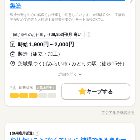
就業時間・曜日
働き方・環境
残20未満
ットされた木材を機械で加工します。 その他、ピッキング作業
男性
女性
男女の割合
工、台車の運搬、木枠の組立などのお仕事です。 ▼工程につい
製造
働き方・環境
製造業未経験の方も大歓迎！ 履歴書不要のリモート面接OKで
土・日 ※祝日は出勤あり
などもございます
続きを読む
ブランクOK
産休・育休
社会保険制度
研修制度
て ■加工工程 ［1］ロール状の断熱材を、機械を使って指定の幅
す。 ★お友達同士でのご応募もOKです！ 製造現場では、作業
ブランクOK
産休・育休
社会保険制度
研修制度
＜フジアルテのおすすめポイント＞
製造分野を中心に幅広くお仕事をご用意しています。未経験OKの…工場勤
でカットします。 ［2］カットされた断熱材を機械で加工しま
続きを読む
ミスや不良を未然に防ぐため、指示や報告を含めたコミュニケ
資格支援
制服あり
ひとりで
禁煙・分煙
バイク自転車
みんなで
車OK
仕事の仕方
務が初めての方も大歓迎！履歴書不要のリモート面接OKで…
★関西・関東・東海中心に全国★
す。 ［3］手作業で断熱材を袋詰めします。 ■木工工程 ［1］木
資格支援
制服あり
禁煙・分煙
バイク自転車
車OK
ーションは全て日本語で行っております。 細かなニュアンスの
メーカー関連
業界
自動車・半導体・食品・家電業界など、
英語不要
材の乗った台車を運搬します。 ［2］バーコードを読み取ってパ
違いまで正確に理解し、正しい日本語で丁寧なやり取りができ
続きを読む
英語不要
製造分野を中心に幅広くお仕事をご用意しています。
ソコンから図面を呼び出し、機械で木材を切断します。 ［3］カ
活かせるスキル
しずか
にぎやか
応募資格
職場の様子
ることが必須となるお仕事です。
Word
Excel
39,952円/月 高い
同じ条件のお仕事より
?
未経験OKのお仕事も多数！お気軽にご応募下さい！
ットされた木材を機械で加工します。 その他、ピッキング作業
活かせるスキル
製造業未経験の方も大歓迎！ 履歴書不要のリモート面接OKで
などもございます
1,900円～2,000円
時給
時給 1,400円～
給与
す。 ★お友達同士でのご応募もOKです！ 製造現場では、作業
Word
Excel
詳しい募集要項をすべて見る
＜フジアルテのおすすめポイント＞
ミスや不良を未然に防ぐため、指示や報告を含めたコミュニケ
製造（組立・加工）
月収例24.9万円/時給1400円 内訳：155h＋残業10h+交通費 ※残
お仕事の特徴
★関西・関東・東海中心に全国★
ーションは全て日本語で行っております。 細かなニュアンスの
業手当含む ＼前払い制度使えます／ ご入社後の稼働分で前払い
自動車・半導体・食品・家電業界など、
茨城県つくばみらい市 / みどりの駅（徒歩15分）
基本特徴
違いまで正確に理解し、正しい日本語で丁寧なやり取りができ
続きを読む
可能です！（規定有） しかも、アプリでカンタンに申請できち
製造分野を中心に幅広くお仕事をご用意しています。
応募する
ることが必須となるお仕事です。
ゃう♪
未経験OK
新卒・第二
20代活躍
30代活躍
40代活躍
未経験OKのお仕事も多数！お気軽にご応募下さい！
詳細を開く
続きを読む
職種/応募資格
お仕事の特徴
給与/時間/休日
正社員登用
時給 1,400円～
給与
詳しい募集要項をすべて見る
応募状況
人気上昇中！
募集条件
続きを読む
月収例24.9万円/時給1400円 内訳：155h＋残業10h+交通費 ※残
キープする
長期
期間・時間
製造（組立・加工）
職種
業手当含む ＼前払い制度使えます／ ご入社後の稼働分で前払い
男性
女性
勤務地固定
主婦・主夫
履歴書不要
WEB登録
男女の割合
基本特徴
可能です！（規定有） しかも、アプリでカンタンに申請できち
8：30～17：15 （休憩 10：00～10：10、11：50～12：30、1
グローバルに活躍する農業機械メーカーでのお仕事です。 長期
応募する
未経験OK
新卒・第二
20代活躍
30代活躍
40代活躍
就業時間・曜日
ゃう♪
5：00～15：10 計60分） ※日勤専属 月残業10h程度※22時以
で安定したお仕事が魅力です◎ 【組立ライン】 電動ドライバー
フジアルテ株式会社
ひとりで
続きを読む
みんなで
仕事の仕方
降の勤務につきましては、18歳以上の方が対象となります。
職種/応募資格
お仕事の特徴
給与/時間/休日
での組立作業がメインです。 《トラクタ本体の場合》 2～5人で
残20未満
正社員登用
続きを読む
組立を行い、作業手順書に沿って複数の種類の部品を組み立て
募集条件
勤務地固定
主婦・主夫
履歴書不要
WEB登録
働き方・環境
続きを読む
続きを読む
ます。 ・電動ドライバーや専用工具を使用し、フレーム・タイ
続きを読む
しずか
にぎやか
職場の様子
就業時間・曜日
働き方・環境
残20未満
長期
期間・時間
製造（組立・加工）
職種
ヤ・配線・カバー・シートなどの部品を順番に取り付けていき
ブランクOK
社会保険制度
研修制度
資格支援
無期雇用派遣
?
男性
女性
男女の割合
メーカー関連
業界
ます。 《エンジン課の場合》 ・レンチや電動ドライバーなどの
ブランクOK
社会保険制度
研修制度
資格支援
8：30～17：15 （休憩 10：00～10：10、11：50～12：30、1