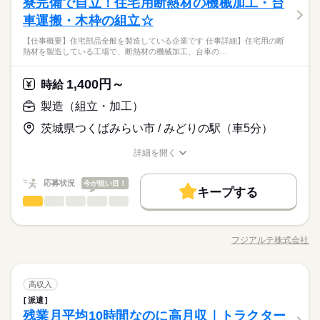
寮完備で自立！住宅用断熱材の機械加工・台
【メーカー◆製造作業】
即入寮OK♪ ◆週払いOK…急な出費にも対応できます！ 少しでも
就業時間・曜日
働き方・環境
長期
期間・時間
未経験OK！ 【担当者より】 20代・30代が中心となって活躍
残20未満
シフト勤務
残20未満
シフト勤務
・検品：機械でフィルムを巻きながら欠点や不具合のチェック
興味がございましたら ご応募、ご連絡ください。 お待ちしてお
車運搬・木枠の組立☆
中！制服貸与あり。無料駐車場完備。仕出し弁当注文が可能で
ひとりで
みんなで
大手企業
ブランクOK
社会保険制度
研修制度
仕事の仕方
（1）7：00～15：30、14：00～22：30（2交替） （2）8：00～
・スリット加工：フィルムのカット、巻取り
ります ◎20～30代の若手男性活躍中！
働き方・環境
す。週末しっかり休んでリフレッシュできます！
休日・休暇
続きを読む
16：30、20：00～翌4：30（2交替） ※部署により勤務時間に変
【仕事概要】住宅部品全般を製造している企業です 仕事詳細】住宅用の断
制服あり
週払い
バイク自転車
車OK
寮・社宅
大手企業
ブランクOK
社会保険制度
研修制度
熱材を製造している工場で、断熱材の機械加工、台車の…
動あり。 ※実働7時間45分/休憩45分 ※残業：月20h程度あり
＼日勤のみ♪土日休み！／工場での機械操作・検品の作業をお任
シフト制（週休2日、年間休日125日）
続きを読む
しずか
にぎやか
職場の様子
（稼ぎたい人にピッタリ） ※22時～翌5時まで18歳以上の方
社員食堂
派遣活躍中
せします。作業手順はシンプルで工場勤務が初めての方にも始
※土日祝勤務ありですが、原則週2休み！
応募資格
制服あり
週払い
バイク自転車
車OK
寮・社宅
メーカー関連
（省令2号）
業界
続きを読む
めやすい環境です。重労働は一切なく、どなたでも安心して働
1,400円～
時給
未経験OK！ 【担当者より】 20代・30代が中心となって活躍
社員食堂
派遣活躍中
けます。
時給 1,600円～
給与
中！制服貸与あり。無料駐車場完備。仕出し弁当注文が可能で
製造（組立・加工）
詳しい募集要項をすべて見る
す。週末しっかり休んでリフレッシュできます！
交通費規定支給あり
休日・休暇
茨城県つくばみらい市 / みどりの駅（車5分）
お仕事の特徴
＼日勤のみ♪土日休み！／工場での機械操作・検品の作業をお任
シフト制（週休2日、年間休日125日）
続きを読む
せします。作業手順はシンプルで工場勤務が初めての方にも始
応募する
※土日祝勤務ありですが、原則週2休み！
働く人の待遇向上
詳細を開く
長期
期間・時間
めやすい環境です。重労働は一切なく、どなたでも安心して働
職種/応募資格
お仕事の特徴
給与/時間/休日
高収入
けます。
08：00～17：00
時給 1,600円～
給与
応募状況
今が狙い目！
詳しい募集要項をすべて見る
キープする
【残業】有 10時間程度/月
基本特徴
製造（組立・加工）
交通費規定支給あり
職種
低い
高い
多い年齢層
未経験OK
新卒・第二
20代活躍
30代活躍
40代活躍
続きを読む
【仕事概要】 住宅部品全般を製造している企業です！ 【仕事詳
募集条件
休日・休暇
働く人の待遇向上
細】 住宅用の断熱材を製造している工場で、 断熱材の機械加
応募する
基本特徴
高収入
フジアルテ株式会社
男性
女性
長期
男女の割合
期間・時間
職種/応募資格
お仕事の特徴
給与/時間/休日
工、台車の運搬、木枠の組立などのお仕事です。 ▼工程につい
交通費
1ヵ月以内にスタート
勤務地固定
主婦・主夫
土・日 ※祝日は出勤あり
未経験OK
新卒・第二
20代活躍
30代活躍
40代活躍
続きを読む
て ■加工工程 ［1］ロール状の断熱材を、機械を使って指定の幅
08：00～17：00
募集条件
履歴書不要
WEB登録
でカットします。 ［2］カットされた断熱材を機械で加工しま
続きを読む
【残業】有 10時間程度/月
ひとりで
みんなで
仕事の仕方
製造（組立・加工）
職種
す。 ［3］手作業で断熱材を袋詰めします。 ■木工工程 ［1］木
高収入
交通費
1ヵ月以内にスタート
勤務地固定
主婦・主夫
低い
高い
多い年齢層
就業時間・曜日
メーカー関連
業界
続きを読む
材の乗った台車を運搬します。 ［2］バーコードを読み取ってパ
派遣
【仕事概要】 住宅部品全般を製造している企業です！ 【仕事詳
履歴書不要
WEB登録
ソコンから図面を呼び出し、機械で木材を切断します。 ［3］カ
残20未満
しずか
にぎやか
残業月平均10時間なのに高月収｜トラクター
応募資格
職場の様子
休日・休暇
細】 住宅用の断熱材を製造している工場で、 断熱材の機械加