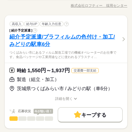
働く人の待遇向上
基本特徴
高収入
【給与備考】 ■時間外時給 2500円 ■休出時給 2500円 ■深夜時給
に使用される 部品の組立・ピッキングスタッフを募集していま
株式会社ロフティー 採用センター
長期
ひとりで
みんなで
期間・時間
仕事の仕方
交通費
主婦・主夫
履歴書不要
募集条件
WEB登録
2500円 締め日：月末 支払い日：締め日の翌月15日払い※銀行
職種/応募資格
未経験OK
お仕事の特徴
新卒・第二
40代活躍
給与/時間/休日
す。 【お仕事内容】 ・ピッキング作業 → 指示書を見ながら、
続きを読む
振り込み ※土日祝の場合は前倒し 試用期間は1ヶ月となります
必要な部品を棚から集めていきます。 ・組立作業 → 工具を使
08：00～16：30 20：00～04：30 （1）8：00～16：30 （2）2
交通費
主婦・主夫
履歴書不要
WEB登録
応募する
就業時間・曜日
月収例400,000円以上（21日勤務、残業20H、休出2回） 【交通
用して、 農機具の部品を組み立てていきます。 ・付帯業務 →
続きを読む
0：00～4：30 【休憩】 45分 【残業】 2.0H／日（繁忙期は3.0H
就業時間・曜日
しずか
働き方・環境
にぎやか
職場の様子
家庭都合休可
シフト勤務
家庭都合休可
シフト勤務
費備考】 支給（会社規定による）・・・上限24、000円
製造（組立・加工）
続きを読む
職種
部品の仕分けや準備、 作業エリアの整理整頓などを行いま
高収入
給与UP
年齢入力任意
?
の場合あり） 配属先により勤務時間変動有 □日勤専属（8：00～
続きを読む
男性
女性
男女の割合
その他
業界
ブランクOK
社会保険制度
研修制度
資格支援
す。 作業は決められた手順に沿って進めるため、 難しい作業は
16：30） □2交替（日勤8：00～16：30、夜勤20：00～4：30の
紹介予定派遣
?
＼ 未経験OK！シンプル作業で安心スタート♪ ／ 農業用機械
働き方・環境
ありません◎ 未経験の方でも、 先輩スタッフが丁寧に教えてく
交替制）
続きを読む
紹介予定派遣/プラフィルムの色付け・加工/
応募資格
に使用される 部品の組立・ピッキングスタッフを募集していま
週払い
禁煙・分煙
バイク自転車
車OK
寮・社宅
ブランクOK
社会保険制度
研修制度
資格支援
れるので安心です！ コツコツ・モクモク作業が好きな方や、 体
長期
ひとりで
みんなで
期間・時間
仕事の仕方
す。 【お仕事内容】 ・ピッキング作業 → 指示書を見ながら、
みどりの駅車6分
資格：不問
を動かす仕事がしたい方にピッタリ★
続きを読む
必要な部品を棚から集めていきます。 ・組立作業 → 工具を使
週払い
禁煙・分煙
バイク自転車
車OK
寮・社宅
08：00～16：30 20：00～04：30 （1）8：00～16：30 （2）2
経験：不問
【日払いOK】履歴書不要なので手間もなくすぐに働き始められ
土曜 日曜
つくばみらい市にあるフィルム製造工場での機械オペレーターのお仕事で
休日・休暇
用して、 農機具の部品を組み立てていきます。 ・付帯業務 →
続きを読む
0：00～4：30 【休憩】 45分 【残業】 2.0H／日（繁忙期は3.0H
しずか
にぎやか
職場の様子
す。食品パッケージや工業用途などに使われるプラスティ…
ます！WEB面接にも対応♪まずはお気軽にお問い合わせくださ
部品の仕分けや準備、 作業エリアの整理整頓などを行いま
の場合あり） 配属先により勤務時間変動有 □日勤専属（8：00～
□日勤専属…土日
その他
業界
い！ご応募お待ちしております♪
す。 作業は決められた手順に沿って進めるため、 難しい作業は
16：30） □2交替（日勤8：00～16：30、夜勤20：00～4：30の
時給 1,450円～1,812円
□2交替…土日、4勤2休のシフト制のどちらか
給与
ありません◎ 未経験の方でも、 先輩スタッフが丁寧に教えてく
詳しい募集要項をすべて見る
1,550円～1,937円
交替制）
続きを読む
応募資格
時給
交通費一部支給
GW・夏季休暇・年末年始（会社カレンダーに準ずる）
【給与備考】 ■日払いOK（規定内） 月収例：235,987円 （時給
れるので安心です！ コツコツ・モクモク作業が好きな方や、 体
資格：不問
製造（組立・加工）
1450円×7.75h×21日稼働） ※実働7時間45分超えより割増 ※通
を動かす仕事がしたい方にピッタリ★
お仕事の特徴
経験：不問
勤距離によって時給の変動有 kkw_bcov2106
【日払いOK】履歴書不要なので手間もなくすぐに働き始められ
土曜 日曜
休日・休暇
応募する
働く人の待遇向上
茨城県つくばみらい市 / みどりの駅（車6分）
ます！WEB面接にも対応♪まずはお気軽にお問い合わせくださ
□日勤専属…土日
続きを読む
高収入
給与UP
い！ご応募お待ちしております♪
詳細を開く
時給 1,450円～1,812円
□2交替…土日、4勤2休のシフト制のどちらか
給与
職種/応募資格
お仕事の特徴
給与/時間/休日
詳しい募集要項をすべて見る
基本特徴
GW・夏季休暇・年末年始（会社カレンダーに準ずる）
【給与備考】 ■日払いOK（規定内） 月収例：235,987円 （時給
応募状況
今が狙い目！
未経験OK
長期
新卒・第二
40代活躍
期間・時間
続きを読む
1450円×7.75h×21日稼働） ※実働7時間45分超えより割増 ※通
キープする
製造（組立・加工）
勤距離によって時給の変動有 kkw_bcov2106
職種
ーーーーーーーーーーーーーーーーー
男性
女性
男女の割合
募集条件
働く人の待遇向上
応募する
基本特徴
高収入
給与UP
【勤務時間詳細】
つくばみらい市にあるフィルム製造工場での 機械オペレーター
交通費
主婦・主夫
外国人/留学生
募集条件
履歴書不要
続きを読む
未経験OK
新卒・第二
40代活躍
8：00～16：45