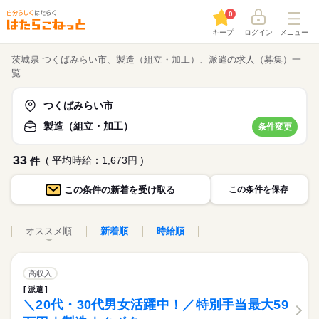
0
キープ
ログイン
メニュー
茨城県 つくばみらい市、製造（組立・加工）、派遣の求人（募集）一
覧
つくばみらい市
製造（組立・加工）
条件変更
33
( 平均時給：1,673円 )
件
この条件の
新着を受け取る
この条件を保存
オススメ順
新着順
時給順
高収入
派遣
＼20代・30代男女活躍中！／特別手当最大59