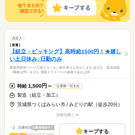
＜年間休日125日＞ ◆完全週休2日制（土日休み） ◆祝日 ◆年
16時前退社
土日祝休
組立の実務経験をお持ちの方
続きを読む
配属先の都合により、
シイ小休憩あり。20代・30代の方々が活躍中の職場です！ ●履
末年始休暇 ※上記は一例です。配属先により 当社の所定休日
働き方・環境
ルーティン
英語不要
PC不要
電話なし
フリーター、主婦・主夫歓迎
時間帯が変更となる場合があります。
給与即払いOK！ただし就業状況によりご利用いただけない場合
歴書不要●車通勤・バイク通勤OK ■有給休暇■社会保険完備■退
続きを読む
数と差がある場合は、 差分の調整を年末に行います。
35カ国以上の方々が当社を通じ就業中。毎月100人以上お仕事ス
しずか
にぎやか
職場の様子
ブランクOK
産休・育休
社会保険制度
研修制度
があります。詳細はオペレーターへお問い合わせください。
職金制度■お友達紹介キャンペーン実施中 ■登録方法：履歴書不
タート！
流通・小売関連
業界
要・ご自宅でもできる簡単オンライン登録がオススメ
続きを読む
資格支援
禁煙・分煙
バイク自転車
車OK
休日・休暇
応募資格
ルーティン
英語不要
PC不要
電話なし
お仕事の特徴
時給 1,500円～
給与
＜年間休日125日＞ ◆完全週休2日制（土日休み） ◆祝日 ◆年
組立の実務経験をお持ちの方
詳しい募集要項をすべて見る
高収入
末年始休暇 ※上記は一例です。配属先により 当社の所定休日
働く人の待遇向上
フリーター、主婦・主夫歓迎
◆即払いサービスあり ＼ 働いた分を早めにGET！ ／ 働いた分
給与即払いOK！ただし就業状況によりご利用いただけない場合
派遣
数と差がある場合は、 差分の調整を年末に行います。
35カ国以上の方々が当社を通じ就業中。毎月100人以上お仕事ス
の給与の一部を、給料日前に受け取れます。 スマホでカンタン
高収入
があります。詳細はオペレーターへお問い合わせください。
【組立・ピッキング】高時給1500円！★嬉し
タート！
申請！ 給料日前にお金が必要な時や、急な出費がある時も安心
応募する
続きを読む
基本特徴
い土日休み♪日勤のみ
です。 ※最短5日後から受け取り可能 ※給与は原則【月末締め
／翌月25日払い】 ※当社規定あり 交通費全額支給
続きを読む
新卒・第二
20代活躍
30代活躍
40代活躍
50代活躍
続きを読む
農業用車両パーツ工場でカンタン軽作業をお任せします 組立】…製造経験
時給 1,500円～
給与
（職種は問いません 電動ドライバーの経験があれば尚…
詳しい募集要項をすべて見る
募集条件
働く人の待遇向上
基本特徴
高収入
◆即払いサービスあり ＼ 働いた分を早めにGET！ ／ 働いた分
長期
期間・時間
交通費
勤務地固定
履歴書不要
WEB登録
の給与の一部を、給料日前に受け取れます。 スマホでカンタン
新卒・第二
20代活躍
30代活躍
40代活躍
50代活躍
1,500円～
時給
交通費一部支給
申請！ 給料日前にお金が必要な時や、急な出費がある時も安心
募集条件
【1】08：00～16：45
交通費
勤務地固定
履歴書不要
WEB登録
応募する
働き方・環境
です。 ※最短5日後から受け取り可能 ※給与は原則【月末締め
製造（組立・加工）
※表記のうち実働7時間45分です。
働き方・環境
大手企業
ブランクOK
産休・育休
社会保険制度
／翌月25日払い】 ※当社規定あり 交通費全額支給
続きを読む
続きを読む
茨城県つくばみらい市 / みどりの駅（徒歩20分）
大手企業
ブランクOK
産休・育休
社会保険制度
研修制度
制服あり
日払い
週払い
禁煙・分煙
研修制度
制服あり
土曜 日曜
日払い
週払い
禁煙・分煙
休日・休暇
詳細を開く
バイク自転車
車OK
派遣活躍中
英語不要
長期
期間・時間
職種/応募資格
お仕事の特徴
給与/時間/休日
土日祝（企業カレンダー有り）
バイク自転車
車OK
派遣活躍中
英語不要
【1】08：00～16：45
応募状況
応募者増加中！
※表記のうち実働7時間45分です。
キープする