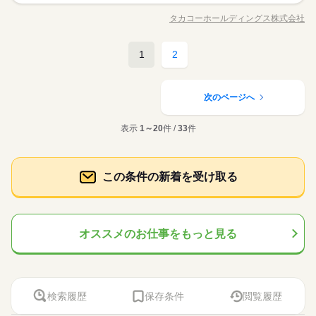
就業時間・曜日
働き方・環境
土日祝休
長期
期間・時間
続きを読む
で巻き取りながら不良箇所のチェック ・フィルム幅・長さを指
大手企業
ブランクOK
禁煙・分煙
寮・社宅
タカコーホールディングス株式会社
大手企業
ブランクOK
禁煙・分煙
寮・社宅
職種/応募資格
お仕事の特徴
給与/時間/休日
定サイズにカットし巻き取る ※工場勤務・モクモク作業が好き
［1］8：00～16：30 ［2］20：00～4：30 交替制 08時00分～16
派遣活躍中
土曜 日曜
休日・休暇
な方におすすめ！
ロール状フィルムの検品・カット作業をお任せします。 交替勤
派遣活躍中
時30分 20時00分～04時30分 実働7時間30分 残業は月20時間程
続きを読む
務＆残業少なめでも、しっかり稼げる環境です。作業服貸与・
度あり 休憩：60分
1
2
週5日～週5日勤務
製造（組立・加工）
職種
食堂ありなど働きやすさも抜群。将来的に正社員登用のチャン
土日祝休
スもあります。
続きを読む
製品（ロール状フィルム）の 仕上げ検品・スリット加工 ・機械
メーカー関連
応募資格
業界
で巻き取りながら不良箇所のチェック ・フィルム幅・長さを指
次のページへ
定サイズにカットし巻き取る ※工場勤務・モクモク作業が好き
・工場勤務・モクモク作業が好きな方におすすめ
お仕事の特徴
土曜 日曜
休日・休暇
な方におすすめ！
表示
1～20
件 /
33
件
続きを読む
働く人の待遇向上
週5日～週5日勤務
ロール状フィルムの検品・カット作業をお任せします。 交替勤
時給 1,600円～
給与
土日祝休
高収入
詳しい募集要項をすべて見る
務＆残業少なめでも、しっかり稼げる環境です。作業服貸与・
【給与備考】 時給1,600円～ ・残業：2,000円／時 ・深夜：400
応募資格
食堂ありなど働きやすさも抜群。将来的に正社員登用のチャン
基本特徴
この条件の新着を受け取る
円／時（22：00～翌5：00） ・深夜残業：2,400円／時 月収例：
スもあります。
・工場勤務・モクモク作業が好きな方におすすめ
新卒・第二
60代歓迎
300,800円 （21日勤務／残業10h／深夜3h×10日） 【交通費備
続きを読む
応募する
考】 ・交通費支給（10円／1km ※上限600円/日）
募集条件
続きを読む
時給 1,600円～
給与
オススメのお仕事をもっと見る
交通費
主婦・主夫
詳しい募集要項をすべて見る
働く人の待遇向上
基本特徴
高収入
【給与備考】 時給1,600円～ ・残業：2,000円／時 ・深夜：400
就業時間・曜日
長期
期間・時間
募集条件
円／時（22：00～翌5：00） ・深夜残業：2,400円／時 月収例：
新卒・第二
60代歓迎
交通費
主婦・主夫
残20未満
10時～出社
300,800円 （21日勤務／残業10h／深夜3h×10日） 【交通費備
就業時間・曜日
働き方・環境
08：00～17：00 16：00～01：00 交替制 【1】 8：00～17：00
残20未満
10時～出社
応募する
考】 ・交通費支給（10円／1km ※上限600円/日）
（実働8時間） 【2】 16：00～25：00 ▼休憩 【1】 12：00～1
働き方・環境
検索履歴
保存条件
閲覧履歴
ブランクOK
社会保険制度
禁煙・分煙
車OK
続きを読む
3：00 【2】 20：00～21：00 60分（他、有償休憩あり） ※生産
ブランクOK
社会保険制度
禁煙・分煙
車OK