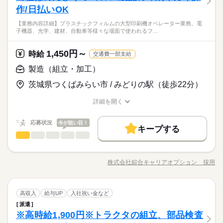
う！ ≪様々なお仕事をご提案≫ 一人で悩まず気軽に相談でき
男性
女性
大手企業
ブランクOK
社会保険制度
研修制度
男女の割合
（1）7：00～15：30、14：00～22：30（2交替） （2）8：00～
械特性の確認や指示を行います。 【取扱製品情報】溶剤、フィ
ります ◎20～30代の若手男性活躍中！
作/日払いOK
働き方・環境
◆未経験OK！
休日・休暇
る、派遣のお仕事です！
続きを読む
16：30、20：00～翌4：30（2交替） ※部署により勤務時間に変
ルム ≪ちょっとの残業で収入アップ≫ 残業は月20時間未満で、
制服あり
週払い
バイク自転車
車OK
寮・社宅
大手企業
ブランクOK
社会保険制度
研修制度
動あり。 ※実働7時間45分/休憩45分 ※残業：月20h程度あり
【未経験の方大歓迎♪】稼ぐ優先・高収入Work☆活気みなぎ
【業務内容詳細】プラスチックフィルムの大型印刷機オペレーター業務。電
ほどよく稼げます♪ ≪ラクラク制服アリ≫ 制服があるので、毎
続きを読む
シフト制（週休2日、年間休日125日）
ひとりで
みんなで
仕事の仕方
子機器、光学、建材、自動車等様々な場面で使われるフ…
（稼ぎたい人にピッタリ） ※22時～翌5時まで18歳以上の方
社員食堂
派遣活躍中
る！！20代活躍中！！
日の服装の悩み解消♪ ≪未経験の方も大カンゲイ≫ 新しいこと
※土日祝勤務ありですが、原則週2休み！
制服あり
週払い
バイク自転車
車OK
寮・社宅
時給 1,500円～
給与
その他
（省令2号）
業界
続きを読む
★日払いOK！即払いのオシゴトも！来社登録は不要★交通費上
にチャレンジするのは不安だけど、しっかり働く環境が整って
詳しい募集要項をすべて見る
社員食堂
派遣活躍中
限3万円★※規定・支払条件有
≪当社の就業3大メリット！！≫ ★ 友人紹介した方、された方
います！ イチからスキルUP・ステップUP目指していきましょ
1,450円～
しずか
にぎやか
応募資格
時給
職場の様子
交通費一部支給
の両方に【3万円】プレゼント！ ★来社不要！ノンストップで職
う！ ≪様々なお仕事をご提案≫ 一人で悩まず気軽に相談でき
◆未経験OK！
製造（組立・加工）
場見学！ ★交通費上限3万円！業界トップクラス！ ※エリア・
休日・休暇
る、派遣のお仕事です！
応募する
就業先による ※全て規定・支払条件有 ※規定・支払条件有 kkw
お仕事の特徴
【未経験の方大歓迎♪】稼ぐ優先・高収入Work☆活気みなぎ
シフト制（週休2日、年間休日125日）
茨城県つくばみらい市 / みどりの駅（徒歩22分）
_bcov2106 kkw_220520mlmg
続きを読む
る！！20代活躍中！！
※土日祝勤務ありですが、原則週2休み！
働く人の待遇向上
時給 1,500円～
給与
★日払いOK！即払いのオシゴトも！来社登録は不要★交通費上
詳しい募集要項をすべて見る
詳細を開く
高収入
給与UP
限3万円★※規定・支払条件有
職種/応募資格
≪当社の就業3大メリット！！≫ ★ 友人紹介した方、された方
お仕事の特徴
給与/時間/休日
長期
期間・時間
の両方に【3万円】プレゼント！ ★来社不要！ノンストップで職
基本特徴
応募状況
今が狙い目！
場見学！ ★交通費上限3万円！業界トップクラス！ ※エリア・
キープする
08：00～17：00 【休憩時間備考】 60分 【残業】 あり（月10時
応募する
未経験OK
新卒・第二
20代活躍
30代活躍
続きを読む
製造（組立・加工）
就業先による ※全て規定・支払条件有 ※規定・支払条件有 kkw
職種
間以上） ≪スマホ・PCから24時間いつでも登録OK！履歴書不
低い
高い
多い年齢層
_bcov2106 kkw_220520mlmg
続きを読む
要！≫ お仕事開始日などお気軽にご相談ください※翌月スター
募集条件
働く人の待遇向上
【業務内容詳細】プラスチックフィルムの大型印刷機オペレー
基本特徴
高収入
給与UP
ト希望の方も歓迎！
ター業務。 電子機器、光学、建材、自動車等様々な場面で使わ
交通費
即日スタート
履歴書不要
WEB登録
募集条件
株式会社綜合キャリアオプション 採用
未経験OK
新卒・第二
20代活躍
30代活躍
男性
女性
男女の割合
続きを読む
職種/応募資格
お仕事の特徴
給与/時間/休日
れるフィルムを作る機械のオペレーター業務。 【取扱製品情
続きを読む
長期
期間・時間
交通費
即日スタート
履歴書不要
WEB登録
報】溶剤、フィルム ≪1日1時間程の残業で収入アップ≫ 残業は
就業時間・曜日
就業時間・曜日
月20時間未満で、ほどよく稼げます♪ ≪ラクラク制服アリ≫ 制
働き方・環境
続きを読む
08：00～17：00 【休憩時間備考】 60分 【残業】 あり（月10時
残20未満
ひとりで
みんなで
残20未満
仕事の仕方
続きを読む
製造（組立・加工）
職種
土曜 日曜
休日・休暇
服があるので、毎日の服装の悩み解消♪ ≪未経験でも活躍できる
高収入
給与UP
入社祝い金など
間以上） ≪スマホ・PCから24時間いつでも登録OK！履歴書不
低い
高い
多い年齢層
ブランクOK
社会保険制度
制服あり
日払い
その他
業界
≫ 新しいことにチャレンジするのは不安だけど、しっかり働く
働き方・環境
要！≫ お仕事開始日などお気軽にご相談ください※翌月スター
派遣
【業務内容詳細】プラスチックフィルムの大型印刷機オペレー
土日（会社カレンダー）
環境が整っています！ イチからスキルUP・ステップUP目指し
禁煙・分煙
少人数
英語不要
しずか
にぎやか
※高時給1,900円※トラクタの組立、部品検査
ト希望の方も歓迎！
応募資格
職場の様子
ター業務。 電子機器、光学、建材、自動車等様々な場面で使わ
ブランクOK
社会保険制度
制服あり
日払い
ていきましょう！ ≪自分に向いている仕事が探せる≫ 困った事
男性
女性
男女の割合
続きを読む