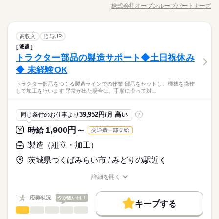
エンジン部品の点検・仕上げ業務
WEB選考完結
株式会社オープンループパートナーズ
就業時間・曜日
職種/応募資格
続きを読む
お仕事の特徴
給与/時間/休日
続きを読む
・部品の取付け方や傷の確認と不備があった際の仕上げをする
就業時間・曜日
長期
期間・時間
お仕事です
◆ 土日祝休み
10時～出社
16時前退社
土日祝休
家庭都合休可
10時～出社
16時前退社
土日祝休
家庭都合休可
◆ 寮費無料・家電付き1R寮完備
ーーーーーーーーーーーーーーーーー 【勤務時間詳細】 8：00
働き方・環境
製造（組立・加工）
職種
働き方・環境
高収入
給与UP
◆ 未経験OK・研修あり
土曜 日曜 祝日
休日・休暇
～16：308：00～16：30 20：00～翌04：30 日勤またはの交替制
◆ 直接雇用制度あり
応募資格
派遣
ブランクOK
社会保険制度
日払い
週払い
ブランクOK
社会保険制度
日払い
週払い
【業務内容】
土日休み （職場カレンダー）
◆ 赴任交通費支給／通勤交通費別途支給
その他
トラクター部品の製造サポート◆土日祝休み
業界
エンジン部品の点検・仕上げ業務
在職中で転職活動を行っている方も歓迎です。入社日などの相
禁煙・分煙
バイク自転車
車OK
禁煙・分煙
バイク自転車
車OK
続きを読む
・部品の取付け方や傷の確認と不備があった際の仕上げをする
◆ 未経験OK
談も、お気軽にお問い合わせください。
お仕事です
お仕事の特徴
トラクター部品をつくる製造ラインでの作業 部品をセットし、機械を操作
して加工を行います 異常が出た場合は、手順に沿って対…
土曜 日曜 祝日
休日・休暇
働く人の待遇向上
◆ 土日祝休み
時給 1,900円～
給与
詳しい募集要項をすべて見る
応募資格
◆ 寮費無料・家電付き1R寮完備
土日休み （職場カレンダー）
高収入
給与UP
kkw_bcov2106
◆ 未経験OK・研修あり
39,952円/月 高い
同じ条件のお仕事より
?
在職中で転職活動を行っている方も歓迎です。入社日などの相
◆ 直接雇用制度あり
基本特徴
談も、お気軽にお問い合わせください。
1,900円～
時給
交通費一部支給
◆ 赴任交通費支給／通勤交通費別途支給
応募する
未経験OK
新卒・第二
20代活躍
30代活躍
続きを読む
長期
期間・時間
製造（組立・加工）
募集条件
［1］8：00～16：30
時給 1,900円～
給与
詳しい募集要項をすべて見る
茨城県つくばみらい市 / みどりの駅近く
実働7時間30分
交通費
主婦・主夫
WEB登録
WEB選考完結
kkw_bcov2106
残業は月20時間程度あり
働く人の待遇向上
基本特徴
高収入
給与UP
詳細を開く
就業時間・曜日
休憩：60分
職種/応募資格
募集条件
お仕事の特徴
給与/時間/休日
未経験OK
新卒・第二
20代活躍
30代活躍
応募する
残20以上
土日祝休
長期
期間・時間
交通費
主婦・主夫
WEB登録
WEB選考完結
応募状況
今が狙い目！
キープする
働き方・環境
土曜 日曜
休日・休暇
就業時間・曜日
働き方・環境
［1］8：00～16：30
残20以上
土日祝休
製造（組立・加工）
その他
業界
職種
続きを読む
実働7時間30分
大手企業
ブランクOK
研修制度
禁煙・分煙