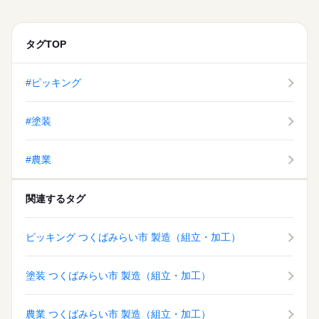
状況により残業あり（月10時間程度）
続きを読む
長期
期間・時間
タグTOP
08：00～17：00 16：00～01：00 交替制 【1】 8：00～17：00
土曜 日曜
休日・休暇
（実働8時間） 【2】 16：00～25：00 ▼休憩 【1】 12：00～1
3：00 【2】 20：00～21：00 60分（他、有償休憩あり） ※生産
■出勤日：月曜～金曜
#ピッキング
状況により残業あり（月10時間程度）
■休日：土日・企業カレンダー
続きを読む
#塗装
土曜 日曜
休日・休暇
■出勤日：月曜～金曜
#農業
■休日：土日・企業カレンダー
関連するタグ
ピッキング つくばみらい市 製造（組立・加工）
塗装 つくばみらい市 製造（組立・加工）
農業 つくばみらい市 製造（組立・加工）