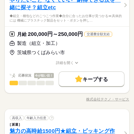
やりたいこと"なくていい" 納得できる次を一
グローバルに活躍する農業機械メーカーでのお仕事です。 長期
週払い
禁煙・分煙
バイク自転車
車OK
寮・社宅
工具を使用し、エンジン部品の組付けやボルト締めなどを行い
休日・休暇
応募資格
5：00～15：10 計60分） ※日勤専属 月残業10h程度※22時以
で安定したお仕事が魅力です◎ 【組立ライン】 電動ドライバー
緒に探そ？組立etc
週払い
禁煙・分煙
バイク自転車
車OK
寮・社宅
ます。 ・コツコツ・モクモク作業が好きな方におすすめです
ひとりで
みんなで
仕事の仕方
社員食堂
派遣活躍中
ルーティン
英語不要
電話なし
降の勤務につきましては、18歳以上の方が対象となります。
での組立作業がメインです。 《トラクタ本体の場合》 2～5人で
5勤2休 土日祝休み
製造業未経験の方、工場勤務が初めての方も大歓迎！ 履歴書不
続きを読む
社員食堂
派遣活躍中
ルーティン
英語不要
電話なし
◆組立・梱包などのこつこつ作業◆自分に合ったお仕事が見つかる≪具体的
組立を行い、作業手順書に沿って複数の種類の部品を組み立て
※年末年始休暇あり（工場カレンダーによる）
要のリモート面接OKです。 その他、学歴不問、無資格OK、フ
には 機械にプラスチック製品をセット・ボタンを押し…
＜フジアルテのおすすめポイント＞
続きを読む
ます。 ・電動ドライバーや専用工具を使用し、フレーム・タイ
続きを読む
リーターなども歓迎です◎ ☆お友達同士でのご応募もOKです！
しずか
にぎやか
職場の様子
★関西・関東・東海中心に全国★
ヤ・配線・カバー・シートなどの部品を順番に取り付けていき
製造現場では、作業ミスや不良を未然に防ぐため、指示や報告
メーカー関連
業界
自動車・半導体・食品・家電業界など、
ます。 《エンジン課の場合》 ・レンチや電動ドライバーなどの
200,000円～250,000円
月給
を含めたコミュニケーションは全て日本語で行っております。
続きを読む
交通費全額支給
製造分野を中心に幅広くお仕事をご用意しています。
工具を使用し、エンジン部品の組付けやボルト締めなどを行い
休日・休暇
応募資格
細かなニュアンスの違いまで正確に理解し、正しい日本語で丁
未経験OKのお仕事も多数！お気軽にご応募下さい！
製造（組立・加工）
ます。 ・コツコツ・モクモク作業が好きな方におすすめです
寧なやり取りができることが必須となるお仕事です。
5勤2休 土日祝休み
製造業未経験の方、工場勤務が初めての方も大歓迎！ 履歴書不
時給 1,900円～2,000円
給与
※年末年始休暇あり（工場カレンダーによる）
茨城県つくばみらい市
要のリモート面接OKです。 その他、学歴不問、無資格OK、フ
詳しい募集要項をすべて見る
＜フジアルテのおすすめポイント＞
リーターなども歓迎です◎ ☆お友達同士でのご応募もOKです！
月収例37.8万円/時給1900円 内訳：162.75h（内深夜62.5h）＋残
お仕事の特徴
★関西・関東・東海中心に全国★
詳細を開く
製造現場では、作業ミスや不良を未然に防ぐため、指示や報告
業10h＋交通費 ※残業・深夜手当含む ☆月収例について 1カ月
自動車・半導体・食品・家電業界など、
職種/応募資格
お仕事の特徴
給与/時間/休日
働く人の待遇向上
を含めたコミュニケーションは全て日本語で行っております。
続きを読む
目：37.8万円 3か月目：37.8万円＋祝い金5万円 6か月目：37.8
製造分野を中心に幅広くお仕事をご用意しています。
応募する
細かなニュアンスの違いまで正確に理解し、正しい日本語で丁
万円＋祝い金10万円 12ヶ月目：37.8万円＋祝い金15万円 18ヶ月
高収入
応募状況
今が狙い目！
未経験OKのお仕事も多数！お気軽にご応募下さい！
キープする
寧なやり取りができることが必須となるお仕事です。
目：37.8万円＋祝い金25万円 ※残業時間により、月収例の変動
続きを読む
製造（組立・加工）
職種
基本特徴
男性
女性
男女の割合
時給 1,900円～2,000円
給与
があります。 【昇給について】 ★入社1年後～時給1950円に昇
詳しい募集要項をすべて見る
◆組立・梱包などのこつこつ作業 ◆自分に合ったお仕事が見つ
給 ⇒月収例38万円 ※内訳：162.75h（内深夜62.5h）＋残業10h
未経験OK
新卒・第二
20代活躍
30代活躍
40代活躍
続きを読む
月収例37.8万円/時給1900円 内訳：162.75h（内深夜62.5h）＋残
かる ≪具体的には≫ ・機械にプラスチック製品をセット ・ボタ
＋交通費含む ※配属される工程・シフトにより異なります ★入
長期
期間・時間
業10h＋交通費 ※残業・深夜手当含む ☆月収例について 1カ月
株式会社テクノ・サービス
ひとりで
みんなで
仕事の仕方
正社員登用
職種/応募資格
お仕事の特徴
給与/時間/休日
働く人の待遇向上
ンを押して、機械を動かす ・加工された製品を、丁寧に箱にし
基本特徴
社2年後～時給2000円に昇給
高収入
目：37.8万円 3か月目：37.8万円＋祝い金5万円 6か月目：37.8
続きを読む
［1］8：00～16：30（休憩12：00～12：45 45分間） ［2］2
まう など、シンプルなものがたくさん。 どれもすぐに覚えられ
応募する
募集条件
万円＋祝い金10万円 12ヶ月目：37.8万円＋祝い金15万円 18ヶ月
未経験OK
新卒・第二
20代活躍
30代活躍
40代活躍
0：00～翌4：30（休憩0：00～0：45 45分間） ※2交替 【勤務
る内容です。 ご希望をお聞きし、 ぴったりなお仕事を一緒に見
続きを読む
しずか
にぎやか
職場の様子
目：37.8万円＋祝い金25万円 ※残業時間により、月収例の変動
続きを読む
シフトについて補足】 ・日勤固定での勤務や、早番と遅番での2
大量募集
製造（組立・加工）
勤務地固定
主婦・主夫
履歴書不要
職種
つけます！ ＼未経験の方が活躍しています／ はじめての方が不
高収入
年齢入力任意
?
正社員登用
男性
女性
男女の割合
があります。 【昇給について】 ★入社1年後～時給1950円に昇
その他
交替勤務の可能性もございます。 ・配属先は派遣先企業により
業界
安にならないよう、 しっかりと時間をとって研修を行います。
募集条件
派遣
◆組立・梱包などのこつこつ作業 ◆自分に合ったお仕事が見つ
WEB登録
給 ⇒月収例38万円 ※内訳：162.75h（内深夜62.5h）＋残業10h
決定いたします。 【勤務サイクル】 5勤2休または4勤2休 月残
続きを読む
続きを読む
分からないことはすぐに聞ける 環境ですのでご安心ください。
魅力の高時給1500円★組立・ピッキング作
応募資格
かる ≪具体的には≫ ・機械にプラスチック製品をセット ・ボタ
＋交通費含む ※配属される工程・シフトにより異なります ★入
大量募集
勤務地固定
主婦・主夫
履歴書不要
長期
期間・時間
業10h程度 22時～18歳以上※22時以降の勤務につきましては、1