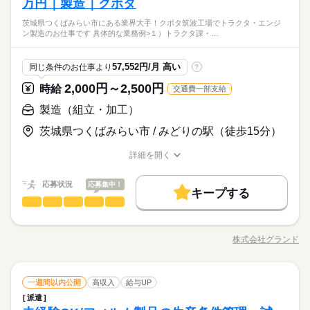
万円｜製造｜クボタ
茨城県つくばみらい市にある業界大手！クボタ筑波工場でトラクタ・エンジ
ン製造のお仕事です 具体的な業務例>１）トラクタ課・…
57,552円/月 高い
同じ条件のお仕事より
?
2,000円～2,500円
時給
交通費一部支給
製造（組立・加工）
茨城県つくばみらい市 / みどりの駅（徒歩15分）
詳細を開く
職種/応募資格
お仕事の特徴
給与/時間/休日
応募状況
応募集中！
キープする
製造（組立・加工）
職種
低い
高い
多い年齢層
茨城県つくばみらい市にある業界大手！ クボタ筑波工場でトラ
クタ・エンジン製造のお仕事です。 <具体的な業務例> １）トラ
株式会社グランド
男性
女性
男女の割合
職種/応募資格
お仕事の特徴
給与/時間/休日
クタ課 ・本機組立、ピッキング、塗装、溶接、運搬、検査（一
続きを読む
台の製造タイム70秒！スピーディーなライン作業） ２）エンジ
ン課 組立、塗装、溶接、検査、ピッキング、運搬（タイム27
続きを読む
ひとりで
みんなで
仕事の仕方
製造（組立・加工）
職種
秒！精密作業が楽しい） 3）機械課 機械加工、研磨、検査など
一週間以内公開
高収入
給与UP
低い
高い
多い年齢層
メーカー関連
業界
のオペレーター業務 4）調達課 部品運搬、管理、ピッキング 入
派遣
茨城県つくばみらい市にある業界大手！ クボタ筑波工場でトラ
社後4日間の研修（座学＆実技）でスキルを身につけ、適性に合
しずか
にぎやか