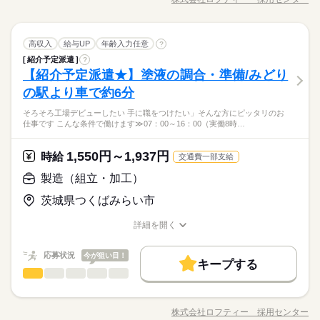
ひとりで
みんなで
仕事の仕方
ーーーーーーーーーーーーーーーーー
WEB選考完結
交通費
主婦・主夫
職種/応募資格
履歴書不要
WEB登録
お仕事の特徴
給与/時間/休日
分に不良がないか確認 ・検査後の製品を出荷エリアへ準備 難し
応募する
続きを読む
【勤務時間詳細】
い作業はなく、決められたポイントをチェックするだけ◎ 扱う
WEB選考完結
続きを読む
就業時間・曜日
08：00～17：00（実働8時間／休憩60分）
続きを読む
のは軽いフィルター製品なので、重量物はありません♪ 座って行
続きを読む
しずか
にぎやか
職場の様子
就業時間・曜日
16：00～25：00（実働8時間／休憩60分）
製造（組立・加工）
職種
う作業が中心なので、体への負担も少なめです！ 人気の座り作
高収入
10時～出社
給与UP
16時前退社
年齢入力任意
土日祝休
家庭都合休可
?
男性
女性
男女の割合
その他
※2交替制
業界
10時～出社
16時前退社
土日祝休
家庭都合休可
業なので、気になる方はお早めに！ 重量物なし・シンプル作業
紹介予定派遣
?
具体的には… ・製品にキズや汚れ、へこみがないか目視で確認
長期
働き方・環境
期間・時間
だから、未経験の方も安心してスタートできます◎
働き方・環境
【紹介予定派遣★】塗液の調合・準備/みどり
応募資格
・品番やラベルに間違いがないかチェック ・ゴム部分や接着部
ひとりで
みんなで
ブランクOK
社会保険制度
日払い
週払い
仕事の仕方
ーーーーーーーーーーーーーーーーー
分に不良がないか確認 ・検査後の製品を出荷エリアへ準備 難し
ブランクOK
社会保険制度
日払い
週払い
の駅より車で約6分
資格：不問
土曜 日曜 祝日
休日・休暇
続きを読む
【勤務時間詳細】
い作業はなく、決められたポイントをチェックするだけ◎ 扱う
禁煙・分煙
バイク自転車
車OK
経験：不問
禁煙・分煙
バイク自転車
車OK
08：00～17：00（実働8時間／休憩60分）
【日払いOK】履歴書不要なので手間もなくすぐに働き始められ
そろそろ工場デビューしたい 手に職をつけたい」そんな方にピッタリのお
のは軽いフィルター製品なので、重量物はありません♪ 座って行
続きを読む
土日休み（会社カレンダー）
学歴：不問
しずか
にぎやか
職場の様子
仕事です こんな条件で働けます≫07：00～16：00（実働8時…
16：00～25：00（実働8時間／休憩60分）
ます！WEB面接にも対応♪まずはお気軽にお問い合わせくださ
う作業が中心なので、体への負担も少なめです！ 人気の座り作
その他
※2交替制
業界
い！ご応募お待ちしております♪
業なので、気になる方はお早めに！ 重量物なし・シンプル作業
だから、未経験の方も安心してスタートできます◎
1,550円～1,937円
応募資格
時給
交通費一部支給
時給 1,200円～1,500円
給与
詳しい募集要項をすべて見る
資格：不問
製造（組立・加工）
【給与備考】 ■日払いOK（規定内） 月収例：201,600円 （時給
土曜 日曜 祝日
休日・休暇
お仕事の特徴
経験：不問
1,200円×実働8時間×21日稼働） ※実働8時間超えより割増 kkw_
【日払いOK】履歴書不要なので手間もなくすぐに働き始められ
土日休み（会社カレンダー）
働く人の待遇向上
茨城県つくばみらい市
学歴：不問
bcov2106
ます！WEB面接にも対応♪まずはお気軽にお問い合わせくださ
応募する
給与UP
い！ご応募お待ちしております♪
詳細を開く
続きを読む
職種/応募資格
お仕事の特徴
給与/時間/休日
基本特徴
時給 1,200円～1,500円
給与
詳しい募集要項をすべて見る
応募状況
今が狙い目！
未経験OK
40代活躍
50代活躍
続きを読む
【給与備考】 ■日払いOK（規定内） 月収例：201,600円 （時給
キープする
長期
期間・時間
製造（組立・加工）
1,200円×実働8時間×21日稼働） ※実働8時間超えより割増 kkw_
職種
男性
女性
男女の割合
募集条件
働く人の待遇向上
基本特徴
給与UP
bcov2106
ーーーーーーーーーーーーーーーーー
・重量物の手作業ナシ！ ・未経験OK♪ ・高時給1550円スター
応募する
交通費
主婦・主夫
履歴書不要
募集条件
WEB登録
未経験OK
40代活躍
50代活躍
【勤務時間詳細】
ト！ プラスチックフィルムなどに使う「塗液」の調合・準備を
株式会社ロフティー 採用センター
続きを読む
ひとりで
みんなで
仕事の仕方
8：15～17：20（実働8時間／休憩65分）
WEB選考完結
交通費
主婦・主夫
職種/応募資格
履歴書不要
WEB登録
お仕事の特徴
給与/時間/休日
お任せします。 内容はシンプル♪ 決められたレシピ通りに塗液