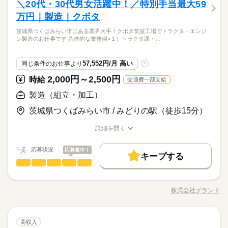
す！！ 【総額55万円の入社特典！！】◆初月から5万円をすぐに
しずか
にぎやか
＼20代・30代男女活躍中！／特別手当最大59
応募資格
禁煙・分煙
社員食堂
少人数
英語不要
職場の様子
立：パーツをカチッとはめたり、工具でボルトをギュッと締め
支給！ さらに、長く続けるほど特典がどんどん増える“勤続ボー
男性
女性
男女の割合
るだけの簡単ステップ！ 検査：製品が正常に動くかテスト！
万円｜製造｜クボタ
未経験歓迎
ナス”制度！ →更新ごとにボーナスを支給！最大55万円GET！
続きを読む
「異常なし」を確認して世に送り出す、大切な工程です。 その
土曜 日曜
休日・休暇
最大時給2,000円までUP！超レコメンド！入社特典55万円支給！
茨城県つくばみらい市にある業界大手！クボタ筑波工場でトラクタ・エンジ
他：塗装や運搬など、適性に合わせてお願いする場合もありま
続きを読む
※習熟期間：約10日
ひとりで
みんなで
仕事の仕方
土日（会社カレンダー）
ン製造のお仕事です 具体的な業務例>１）トラクタ課・…
今すぐエントリー！
す◎ 【ポイント】 大手農機メーカーでのお仕事です！未経験で
メーカー関連
業界
特典の内、5万円は初月給与でもらえる♪
も大丈夫♪ なんと！時給は驚きの1,900円！！見逃せない案件で
高時給1900円でスタート！
す！！ 【総額55万円の入社特典！！】◆初月から5万円をすぐに
しずか
にぎやか
応募資格
職場の様子
時給 1,900円～
57,552円/月 高い
給与
同じ条件のお仕事より
?
最大まで昇給後は月収例44万円も可能！
支給！ さらに、長く続けるほど特典がどんどん増える“勤続ボー
詳しい募集要項をすべて見る
未経験歓迎
【月収例】 月収418,594円 時給1900円×7.75h×20日+残業29h+深
ナス”制度！ →更新ごとにボーナスを支給！最大55万円GET！
2,000円～2,500円
時給
交通費一部支給
夜57.5h+休日出勤7.75h 【交通費】 100,000円迄/月（規定あ
最大時給2,000円までUP！超レコメンド！入社特典55万円支給！
※習熟期間：約10日
製造（組立・加工）
り） kkw_bcov2105 kkw_bcov2106
お仕事の特徴
今すぐエントリー！
応募する
特典の内、5万円は初月給与でもらえる♪
茨城県つくばみらい市 / みどりの駅（徒歩15分）
働く人の待遇向上
続きを読む
高時給1900円でスタート！
時給 1,900円～
給与
高収入
給与UP
入社祝い金など
最大まで昇給後は月収例44万円も可能！
詳しい募集要項をすべて見る
詳細を開く
職種/応募資格
お仕事の特徴
給与/時間/休日
【月収例】 月収418,594円 時給1900円×7.75h×20日+残業29h+深
基本特徴
1ヵ月～3ヵ月
期間・時間
夜57.5h+休日出勤7.75h 【交通費】 100,000円迄/月（規定あ
応募状況
応募集中！
未経験OK
20代活躍
30代活躍
正社員登用
続きを読む
り） kkw_bcov2105 kkw_bcov2106
キープする
［1］08：00～16：30 稼働時間7.75h（休憩0.75h） ［2］20：0
応募する
製造（組立・加工）
職種
低い
高い
0～04：30 稼働時間7.75h（休憩0.75h） ■残業平均：1.7h/日 ■
多い年齢層
募集条件
働く人の待遇向上
高収入
給与UP
入社祝い金など
続きを読む
シフト：2交替 基本は休日毎に切り替えの二交代勤務。配属工程
茨城県つくばみらい市にある業界大手！ クボタ筑波工場でトラ
基本特徴
勤務先公開
大量募集
交通費
履歴書不要
WEB登録
未経験OK
20代活躍
30代活躍
正社員登用
により4勤2休シフトや、日勤のみ、上記以外のシフトになる可
クタ・エンジン製造のお仕事です。 <具体的な業務例> １）トラ
株式会社グランド
男性
女性
男女の割合
募集条件
能性があります。研修は［1］です。 ●友人紹介制度実施中 …紹
職種/応募資格
続きを読む
お仕事の特徴
給与/時間/休日
クタ課 ・本機組立、ピッキング、塗装、溶接、運搬、検査（一
WEB選考完結
続きを読む
1ヵ月～3ヵ月
期間・時間
介した方に3万円を支給します。 ※1ヵ月在籍が条件となります
台の製造タイム70秒！スピーディーなライン作業） ２）エンジ
勤務先公開
大量募集
交通費
履歴書不要
WEB登録
就業時間・曜日
※派遣のお仕事が対象となります
続きを読む
ン課 組立、塗装、溶接、検査、ピッキング、運搬（タイム27
続きを読む
［1］08：00～16：30 稼働時間7.75h（休憩0.75h） ［2］20：0
ひとりで
みんなで
仕事の仕方
WEB選考完結
製造（組立・加工）
職種
秒！精密作業が楽しい） 3）機械課 機械加工、研磨、検査など
高収入
土曜 日曜
休日・休暇
残20以上
低い
高い
0～04：30 稼働時間7.75h（休憩0.75h） ■残業平均：1.7h/日 ■
多い年齢層