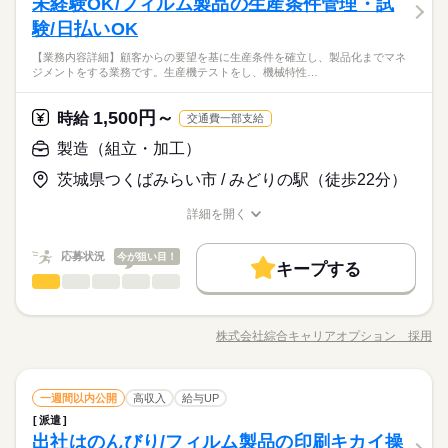
未経験OK/フィルム製品の生産条件管理・試
応募資格
職場の様子
クタ・エンジン製造のお仕事です。 <具体的な業務例> １）トラ
った部署へ配属！ インパクトレンチなどの工具を使って、もの
男性
女性
男女の割合
クタ課 ・本機組立、ピッキング、塗装、溶接、運搬、検査（一
験/日払いOK
＜必須＞ ■18歳以上の方 ※22時～翌5時まで18歳以上の方（省
づくりの醍醐味を味わえます。 ＊変更の範囲：会社の定めによ
続きを読む
台の製造タイム70秒！スピーディーなライン作業） ２）エンジ
令2号） □寮費無料（入寮規定あり） □入社祝い金最大55万円
る
★★★ 魅力満載！今すぐ応募で夢の収入GET ★★★
【業務内容詳細】顧客からの要望を基に生産条件を確立し、製品化までマネ
ン課 組立、塗装、溶接、検査、ピッキング、運搬（タイム27
続きを読む
（規定有） □勤続手当4万円（年2回、各2万円/規定有） □昇給有
ひとりで
みんなで
仕事の仕方
ジメントをする業務です。生産機テストをし、機械特性…
高時給＋祝い金＋寮無料で、20代・30代のあなたを全力サポー
秒！精密作業が楽しい） 3）機械課 機械加工、研磨、検査など
□交通費規定内支給 □各種社会保険完備 □年次有給休暇 □制服貸
メーカー関連
業界
ト！
のオペレーター業務 4）調達課 部品運搬、管理、ピッキング 入
与（靴含む） □週払いOK（規定有） □社員食堂有（1食650円）
続きを読む
大手メーカーでスキルアップしながら、プライベートも充実♪
社後4日間の研修（座学＆実技）でスキルを身につけ、適性に合
1,500円～
しずか
にぎやか
応募資格
時給
職場の様子
□休憩室完備 □喫煙所有 □医務室利用OK □研修充実
交通費一部支給
友達紹介もOK！工場見学も可能！
った部署へ配属！ インパクトレンチなどの工具を使って、もの
＜必須＞ ■18歳以上の方 ※22時～翌5時まで18歳以上の方（省
製造（組立・加工）
づくりの醍醐味を味わえます。 ＊変更の範囲：会社の定めによ
時給 2,000円～2,500円
給与
令2号） □寮費無料（入寮規定あり） □入社祝い金最大55万円
る
詳しい募集要項をすべて見る
★★★ 魅力満載！今すぐ応募で夢の収入GET ★★★
茨城県つくばみらい市 / みどりの駅（徒歩22分）
（規定有） □勤続手当4万円（年2回、各2万円/規定有） □昇給有
★時給は1年ごとに50円昇給！最大2,100円までUP★ ★特別手当
お仕事の特徴
高時給＋祝い金＋寮無料で、20代・30代のあなたを全力サポー
□交通費規定内支給 □各種社会保険完備 □年次有給休暇 □制服貸
最大59万円★ ＊入社祝い金最大55万円（規定有）＋勤続手当4
ト！
働く人の待遇向上
詳細を開く
与（靴含む） □週払いOK（規定有） □社員食堂有（1食650円）
続きを読む
万円（年2回、各2万円/規定有） 月収例：362,500円～388,750円
大手メーカーでスキルアップしながら、プライベートも充実♪
職種/応募資格
お仕事の特徴
給与/時間/休日
応募する
□休憩室完備 □喫煙所有 □医務室利用OK □研修充実
（実働7.75h×20日＋残業20h＋深夜手当） ※配属部署により勤
高収入
友達紹介もOK！工場見学も可能！
務時間が異なる為、深夜手当の金額が変動します。 ※当社では
続きを読む
応募状況
今が狙い目！
キープする
基本特徴
時給 2,000円～2,500円
給与
稼げる高収入部署の在籍比率高め！ ◆無料寮付き…一人暮らし
製造（組立・加工）
職種
詳しい募集要項をすべて見る
低い
高い
多い年齢層
をしたいという方 新生活を始めるという方も安心スタート◎ ※
未経験OK
20代活躍
30代活躍
正社員登用
続きを読む
★時給は1年ごとに50円昇給！最大2,100円までUP★ ★特別手当
【業務内容詳細】顧客からの要望を基に生産条件を確立し、製
即入寮OK♪ ◆週払いOK…急な出費にも対応できます！ 少しでも
長期
期間・時間
最大59万円★ ＊入社祝い金最大55万円（規定有）＋勤続手当4
募集条件
働く人の待遇向上
品化までマネジメントをする業務です。 生産機テストをし、機
基本特徴
興味がございましたら ご応募、ご連絡ください。 お待ちしてお
高収入
万円（年2回、各2万円/規定有） 月収例：362,500円～388,750円
株式会社綜合キャリアオプション 採用
男性
女性
男女の割合
（1）7：00～15：30、14：00～22：30（2交替） （2）8：00～
職種/応募資格
お仕事の特徴
給与/時間/休日
械特性の確認や指示を行います。 【取扱製品情報】溶剤、フィ
応募する
ります ◎20～30代の若手男性活躍中！
大量募集
交通費
即日スタート
勤務地固定
募集条件
（実働7.75h×20日＋残業20h＋深夜手当） ※配属部署により勤
未経験OK
20代活躍
30代活躍
正社員登用
続きを読む
16：30、20：00～翌4：30（2交替） ※部署により勤務時間に変
ルム ≪ちょっとの残業で収入アップ≫ 残業は月20時間未満で、
務時間が異なる為、深夜手当の金額が変動します。 ※当社では
続きを読む
動あり。 ※実働7時間45分/休憩45分 ※残業：月20h程度あり
WEB登録
大量募集
交通費
即日スタート
勤務地固定
ほどよく稼げます♪ ≪ラクラク制服アリ≫ 制服があるので、毎
続きを読む
ひとりで
みんなで
仕事の仕方
稼げる高収入部署の在籍比率高め！ ◆無料寮付き…一人暮らし
（稼ぎたい人にピッタリ） ※22時～翌5時まで18歳以上の方
製造（組立・加工）
職種
日の服装の悩み解消♪ ≪未経験の方も大カンゲイ≫ 新しいこと
一週間以内公開
高収入
給与UP
低い
高い
多い年齢層
WEB登録
をしたいという方 新生活を始めるという方も安心スタート◎ ※
就業時間・曜日
その他
（省令2号）
業界
続きを読む
続きを読む
にチャレンジするのは不安だけど、しっかり働く環境が整って
派遣
【業務内容詳細】顧客からの要望を基に生産条件を確立し、製
即入寮OK♪ ◆週払いOK…急な出費にも対応できます！ 少しでも
就業時間・曜日
働き方・環境
長期
期間・時間
残20未満
シフト勤務
います！ イチからスキルUP・ステップUP目指していきましょ
残20未満
シフト勤務
しずか
にぎやか
出社はのんびり/フィルム製品の印刷キカイ操
応募資格
職場の様子
品化までマネジメントをする業務です。 生産機テストをし、機
興味がございましたら ご応募、ご連絡ください。 お待ちしてお