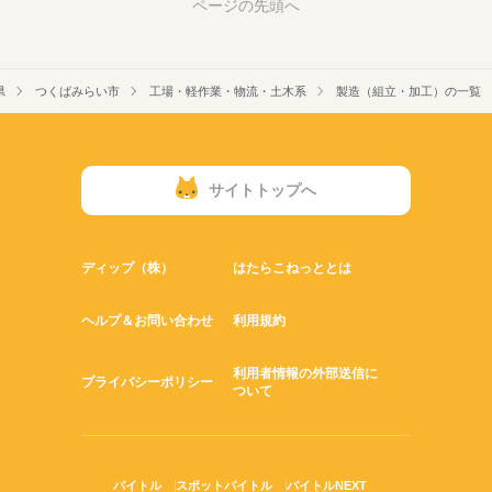
ページの先頭へ
県
つくばみらい市
工場・軽作業・物流・土木系
製造（組立・加工）の一覧
サイトトップへ
ディップ（株）
はたらこねっととは
ヘルプ＆お問い合わせ
利用規約
利用者情報の外部送信に
プライバシーポリシー
ついて
バイトル
スポットバイトル
バイトルNEXT