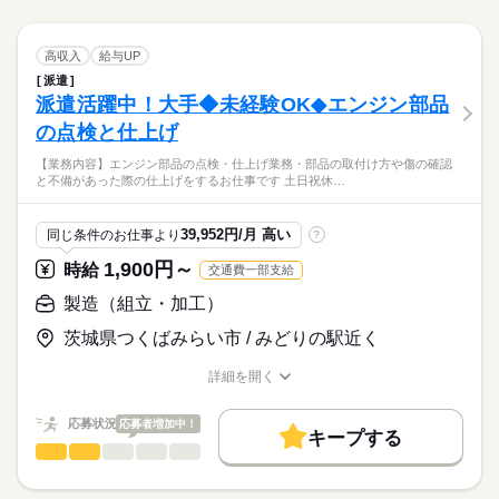
続きを読む
続きを読む
WEB選考完結
ジンを生産している工場で 主にトラクタの組立・溶接・塗装・
就業時間・曜日
長期
期間・時間
続きを読む
プレス・ 部品加工などのお仕事になります。 ライン作業がメイ
続きを読む
就業時間・曜日
10時～出社
16時前退社
家庭都合休可
しずか
にぎやか
職場の様子
10時～出社
16時前退社
家庭都合休可
ーーーーーーーーーーーーーーーーー 【勤務時間詳細】 07：00
製造（組立・加工）
職種
ンになります♪ 製造業未経験でも安心！ 入社後にしっかりと研
高収入
給与UP
男性
女性
男女の割合
働き方・環境
土曜
休日・休暇
～16：00（実働8時間） 15：30～24：30（実働8時間） 1週間ご
その他
業界
修あるのでご安心を！ 大手だから給料も待遇も充実していま
働き方・環境
派遣
★おすすめポイント★ ・イキナリ高時給1900円スタート ・週払
との交代制 残業月平均10時間程度
ブランクOK
社会保険制度
日払い
週払い
土日（会社カレンダー）
す。 正社員登用制度有り！長期で働けて安心◎ 特典や手当を含
派遣活躍中！大手◆未経験OK◆エンジン部品
応募資格
いもOK！ ・学歴・職歴にも自信がない方もOK ＼ 未経験O
ブランクOK
社会保険制度
日払い
週払い
むと1年目から年収600万円可能 寮環境は抜群♪新しい物件が多
ひとりで
みんなで
仕事の仕方
禁煙・分煙
バイク自転車
車OK
K！頑張った分だけ稼げます！ ／ 中型トラクタや産業用エン
の点検と仕上げ
資格：不問
続きを読む
く快適に過ごせます♪
続きを読む
禁煙・分煙
バイク自転車
車OK
ジンを生産している工場で 主にトラクタの組立・溶接・塗装・
経験：経験一切不問
【日払いOK】履歴書不要なので手間もなくすぐに働き始められ
【業務内容】エンジン部品の点検・仕上げ業務・部品の取付け方や傷の確認
プレス・ 部品加工などのお仕事になります。 ライン作業がメイ
続きを読む
パワフルでやる気のある方！
しずか
にぎやか
職場の様子
と不備があった際の仕上げをするお仕事です 土日祝休…
ます！WEB面接にも対応♪まずはお気軽にお問い合わせくださ
ンになります♪ 製造業未経験でも安心！ 入社後にしっかりと研
土曜
休日・休暇
その他
業界
い！ご応募お待ちしております♪
修あるのでご安心を！ 大手だから給料も待遇も充実していま
土日（会社カレンダー）
す。 正社員登用制度有り！長期で働けて安心◎ 特典や手当を含
応募資格
時給 1,900円～2,375円
39,952円/月 高い
給与
同じ条件のお仕事より
?
むと1年目から年収600万円可能 寮環境は抜群♪新しい物件が多
詳しい募集要項をすべて見る
資格：不問
【給与備考】 ■日払いOK（規定内） 想定月収：454000円以上
く快適に過ごせます♪
1,900円～
お仕事の特徴
時給
交通費一部支給
経験：経験一切不問
内訳：155H＋残業2375円×40H＋休出2375円×15.5H＋深夜475円
【日払いOK】履歴書不要なので手間もなくすぐに働き始められ
働く人の待遇向上
パワフルでやる気のある方！
製造（組立・加工）
×60H ※実働8時間超えより割増 kkw_bcov2106
ます！WEB面接にも対応♪まずはお気軽にお問い合わせくださ
応募する
高収入
給与UP
い！ご応募お待ちしております♪
茨城県つくばみらい市 / みどりの駅近く
続きを読む
基本特徴
時給 1,900円～2,375円
給与
詳しい募集要項をすべて見る
詳細を開く
40代活躍
職種/応募資格
お仕事の特徴
給与/時間/休日
続きを読む
【給与備考】 ■日払いOK（規定内） 想定月収：454000円以上
長期
期間・時間
内訳：155H＋残業2375円×40H＋休出2375円×15.5H＋深夜475円
募集条件
働く人の待遇向上
応募状況
基本特徴
応募者増加中！
高収入
給与UP
40代活躍
×60H ※実働8時間超えより割増 kkw_bcov2106
キープする
ーーーーーーーーーーーーーーーーー 【勤務時間詳細】 8：00
応募する
募集条件
交通費
製造（組立・加工）
その他
主婦・主夫
履歴書不要
WEB登録
業界
職種
～16：308：00～16：30 20：00～翌04：30 日勤またはの交替制
続きを読む
交通費
主婦・主夫
履歴書不要
WEB登録
【業務内容】
WEB選考完結