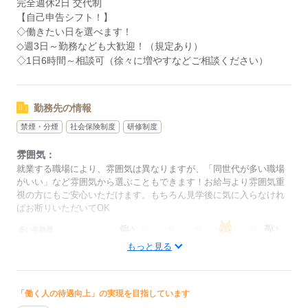
完全週休2日 交代制
応募する
【自己申告シフト！】
◇働きたい日を選べます！
◇週3日～勤務なども大歓迎！（規定あり）
◇1日6時間～相談可（徐々に増やすなどご相談ください）
勤務先の情報
禁煙・分煙
社会保険制度
研修制度
雰囲気：
就業する職場により、雰囲気は異なりますが、「同世代が多い職場
がいい」など雰囲気から選ぶこともできます！お給与より雰囲気重
視の方にもご安心いただけます。もちろん見学後に気に入らなけれ
ばお断りいただいてOK
低い
高い
多い年齢層
もっと見る
男性
女性
男女の割合
「働く人の待遇向上」の実現を目指しています
ひとりで
みんなで
仕事の仕方