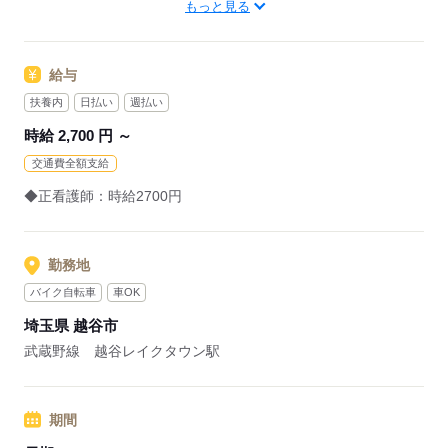
もっと見る
「卒業から転職したことないので、
といった【ゆる転活】も歓迎◎
派遣は初めて。」
給与
「ネットで調べてはみたけど、
【業務内容】
いまいち仕組みが分からない…」
病院、介護老人保健施設などでの看護。
扶養内
日払い
週払い
具体的な業務内容は勤務先により異なります。
時給 2,700 円 ～
そんな看護師さんには
派遣になったら今と何が変わるのか？
交通費全額支給
応募する
をイチからご説明いたします。
◆正看護師：時給2700円
説明を聞いた上で、派遣登録するか
決めていただいてOKです。
勤務地
現職がある方も
ご応募・ご相談のみ歓迎です。
バイク自転車
車OK
埼玉県 越谷市
応募する
武蔵野線 越谷レイクタウン駅
期間