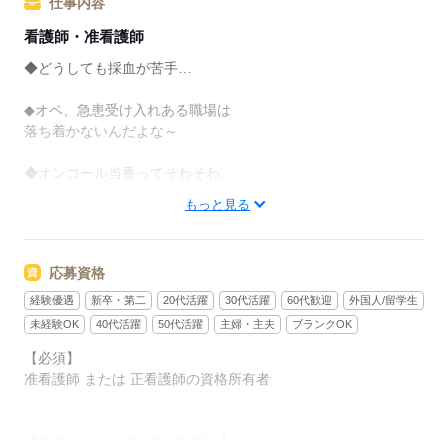
仕事内容
看護師・准看護師
◆どうしても採血が苦手…
◆オペ、急患受け入れある職場は
落ち着かないんだよな～
◆オンコール当番ってそわそわ…
もっと見る
そんな看護師さんならではのお仕事の悩み。。
専門スタッフが「苦手」「得意」
「できればやりたくない」などをヒアリング。
応募資格
（正直にお伝えいただいてOK！）
マッチングする職場を
経験優遇
新卒・第二
20代活躍
30代活躍
60代歓迎
外国人/留学生
複数ピックアップしてご紹介◎
未経験OK
40代活躍
50代活躍
主婦・主夫
ブランクOK
【必須】
准看護師 または 正看護師の資格所有者
派遣がはじめての看護師さんへ
▼
今は転職する気がなくても
【派遣がはじめての方も歓迎！】
いい案件があれば声をかけてほしい！