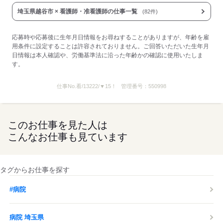
埼玉県越谷市 × 看護師・准看護師の仕事一覧
(82件)
応募時や応募後に生年月日情報をお尋ねすることがありますが、年齢を雇
用条件に設定することは許容されておりません。ご回答いただいた生年月
日情報は本人確認や、労働基準法に沿った年齢かの確認に使用いたしま
す。
仕事No.
看/13222/▼15！
管理番号：
550998
このお仕事を見た人は
こんなお仕事も見ています
タグからお仕事を探す
#病院
病院 埼玉県