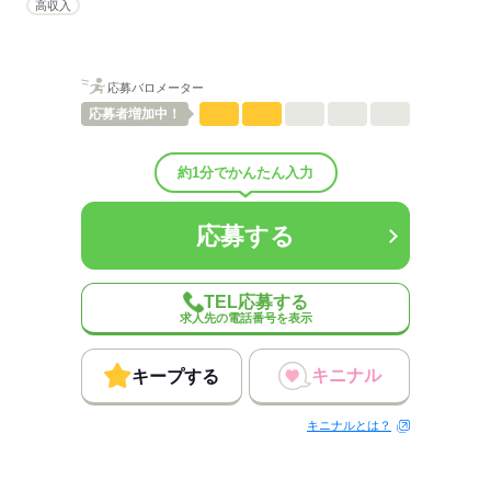
高収入
しずか
にぎやか
職場の様子
配属先部署：
人数
40人
応募バロメーター
男女比
（男4：女6）
応募者
増加中！
平均年齢
40歳
概要：
業界
医療・介護・福祉関連
約1分でかんたん入力
事業内容
介護・看護関連の人材派遣業。
従業員数
30～99人
応募する
応募する
TEL応募する
求人先の電話番号を表示
キニナル
キープする
キニナルとは？