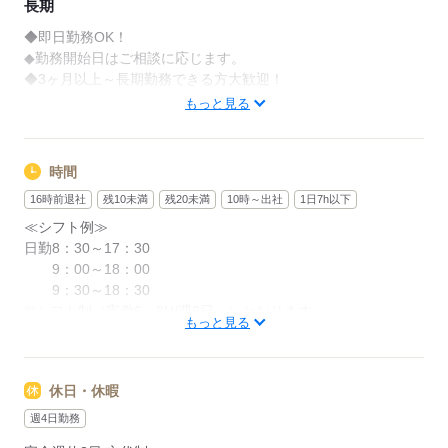
長期
◆即日勤務OK！
◆勤務開始日はご相談に応じます。
◆3ヶ月以上～長期勤務できる方大歓迎！
もっと見る
応募する
時間
16時前退社
残10未満
残20未満
10時～出社
1日7h以下
≪シフト例≫
日勤8：30～17：30
9：00～18：00
9：30～18：30
※シフト制（実働6～8H/週3日～）となります。
もっと見る
～勤務シフトはお気軽にご相談ください～
「日勤のみ」「夜勤のみで働きたい」など
休日・休暇
ご希望にあったお仕事をご案内致します！
週4日勤務