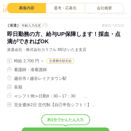
0
募集内容
選考・応募先
会社概要
キープ
ログイン
メニュー
派遣
?
更新日:7月31日
年齢入力任意
即日勤務の方、給与UP保障します！採血・点
滴ができればOK
派遣会社
株式会社カラフル MDさいたま支店
時給 2,700 円 ～
交通費全額支給
看護師・准看護師
越谷市 / 越谷レイクタウン駅
長期
≪シフト例≫日勤8：30～17：30 …
完全週休2日 交代制【自己申告シフト！】…
約1分でかんたん入力