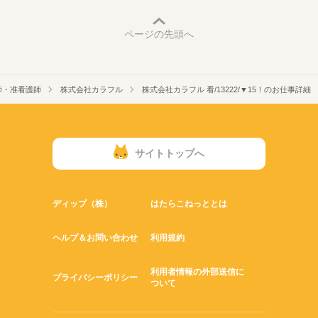
ページの先頭へ
師・准看護師
株式会社カラフル
株式会社カラフル 看/13222/▼15！のお仕事詳細
サイトトップへ
ディップ（株）
はたらこねっととは
ヘルプ＆お問い合わせ
利用規約
利用者情報の外部送信に
プライバシーポリシー
ついて