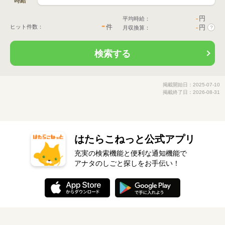
時給
-
円
平均時給：
-
件
ヒット件数：
-
円
月収換算：
?
検索する
掲載開始日：2025-07-10
掲載終了日：2026-08-31
はたらこねっと公式アプリ
充実の検索機能と便利な通知機能で
アナタのしごと探しをお手伝い！