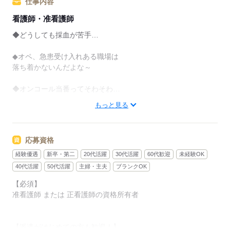
仕事内容
看護師・准看護師
◆どうしても採血が苦手…
◆オペ、急患受け入れある職場は
落ち着かないんだよな～
◆オンコール当番ってそわそわ…
もっと見る
そんな看護師さんならではのお仕事の悩み。。
専門スタッフが「苦手」「得意」
「できればやりたくない」などをヒアリング。
応募資格
（正直にお伝えいただいてOK！）
マッチングする職場を
経験優遇
新卒・第二
20代活躍
30代活躍
60代歓迎
未経験OK
複数ピックアップしてご紹介◎
40代活躍
50代活躍
主婦・主夫
ブランクOK
【必須】
准看護師 または 正看護師の資格所有者
派遣がはじめての看護師さんへ
▼
今は転職する気がなくても
【派遣がはじめての方も歓迎！】
いい案件があれば声をかけてほしい！