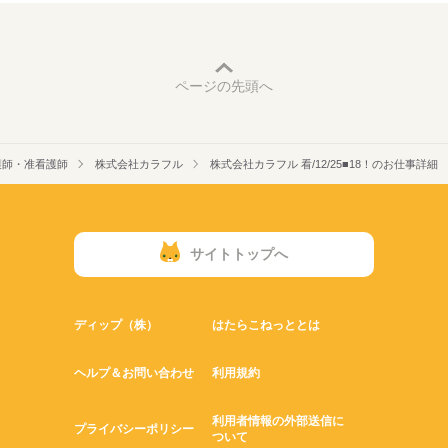
ページの先頭へ
護師・准看護師
株式会社カラフル
株式会社カラフル 看/12/25■18！のお仕事詳細
サイトトップへ
ディップ（株）
はたらこねっととは
ヘルプ＆お問い合わせ
利用規約
利用者情報の外部送信に
プライバシーポリシー
ついて