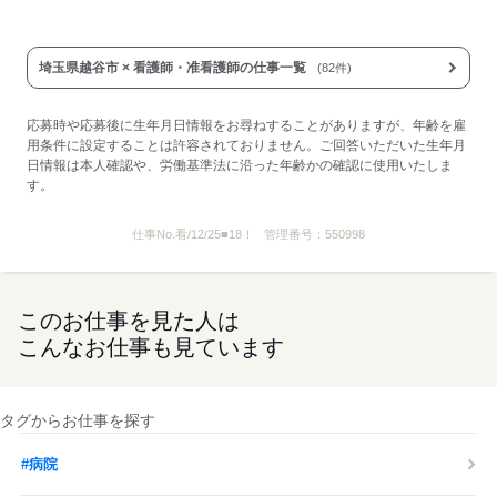
埼玉県越谷市 × 看護師・准看護師の仕事一覧
(82件)
応募時や応募後に生年月日情報をお尋ねすることがありますが、年齢を雇
用条件に設定することは許容されておりません。ご回答いただいた生年月
日情報は本人確認や、労働基準法に沿った年齢かの確認に使用いたしま
す。
仕事No.
看/12/25■18！
管理番号：
550998
このお仕事を見た人は
こんなお仕事も見ています
タグからお仕事を探す
#病院