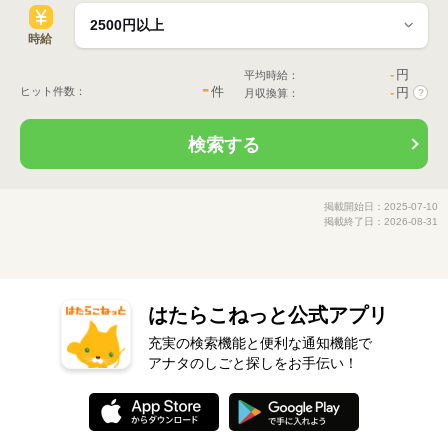
時給
-
円
平均時給：
-
件
ヒット件数：
-
円
月収換算：
?
検索する
掲載開始日：2025-07-10
掲載終了日：2026-08-31
はたらこねっと公式アプリ
充実の検索機能と便利な通知機能で
アナタのしごと探しをお手伝い！