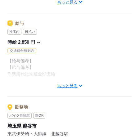
もっと見る
「卒業から転職したことないので、
といった【ゆる転活】も歓迎◎
派遣は初めて。」
給与
「ネットで調べてはみたけど、
【業務内容】
いまいち仕組みが分からない…」
病院、介護老人保健施設などでの看護。
扶養内
日払い
具体的な業務内容は勤務先により異なります。
時給 2,850 円 ～
そんな看護師さんには
派遣になったら今と何が変わるのか？
交通費全額支給
応募する
をイチからご説明いたします。
【給与備考】
説明を聞いた上で、派遣登録するか
【給与備考】
決めていただいてOKです。
※残業代は別途全額支給
現職がある方も
もっと見る
【交通費備考】
ご応募・ご相談のみ歓迎です。
※交通費全額支給（派遣先による）
※車通勤OK/勤務先による
※駐車場をご希望の方はご相談ください
勤務地
応募する
年末年始手当も支給中です！
バイク自転車
車OK
埼玉県 越谷市
応募する
東武伊勢崎・大師線 北越谷駅