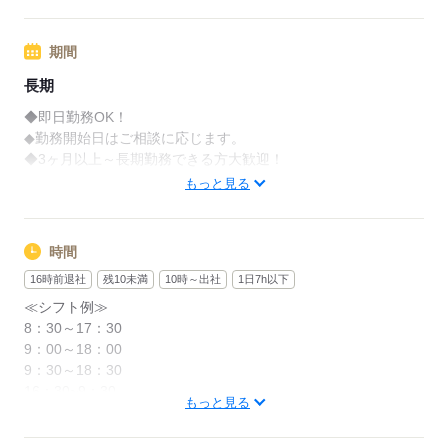
期間
長期
◆即日勤務OK！
◆勤務開始日はご相談に応じます。
◆3ヶ月以上～長期勤務できる方大歓迎！
もっと見る
応募する
時間
16時前退社
残10未満
10時～出社
1日7h以下
≪シフト例≫
8：30～17：30
9：00～18：00
9：30～18：30
16：30~9：30
もっと見る
17：00~10：00
17：30~10：30