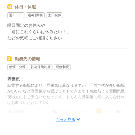
休日・休暇
※シフト制（実働6～8H/週3日～）となります。
～勤務シフトはお気軽にご相談ください～
週2・3日
週4日勤務
土日祝休
曜日固定のお休みや、
「日勤のみ」「夜勤のみで働きたい」など
「週にこれくらいは休みたい！」
ご希望にあったお仕事をご案内致します！
などお気軽にご相談ください
応募する
勤務先の情報
禁煙・分煙
社会保険制度
研修制度
雰囲気：
就業する職場により、雰囲気は異なりますが、「同世代が多い職場
がいい」など雰囲気から選ぶこともできます！お給与より雰囲気重
視の方にもご安心いただけます。もちろん見学後に気に入らなけれ
ばお断りいただいてOK
低い
高い
多い年齢層
もっと見る
男性
女性
男女の割合