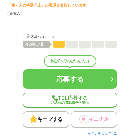
「働く人の待遇向上」の実現を目指しています
ひとりで
みんなで
仕事の仕方
高収入
しずか
にぎやか
職場の様子
配属先部署：
人数
40人
応募バロメーター
男女比
（男4：女6）
今が
狙い目！
平均年齢
40歳
概要：
業界
医療・介護・福祉関連
約1分でかんたん入力
事業内容
介護・看護関連の人材派遣業。
従業員数
30～99人
応募する
応募する
TEL応募する
求人先の電話番号を表示
キニナル
キープする
キニナルとは？