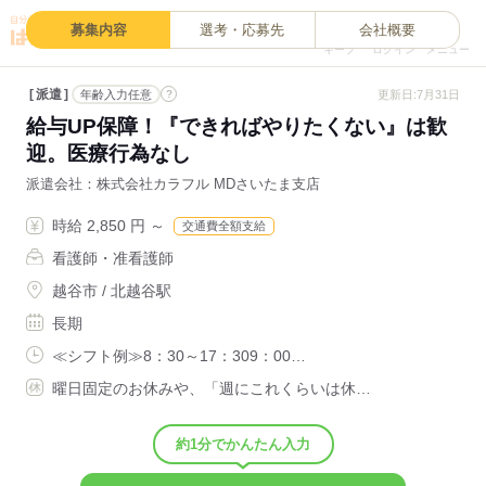
0
募集内容
選考・応募先
会社概要
キープ
ログイン
メニュー
派遣
?
更新日:7月31日
年齢入力任意
給与UP保障！『できればやりたくない』は歓
迎。医療行為なし
派遣会社
株式会社カラフル MDさいたま支店
時給 2,850 円 ～
交通費全額支給
看護師・准看護師
越谷市 / 北越谷駅
長期
≪シフト例≫8：30～17：309：00…
曜日固定のお休みや、「週にこれくらいは休…
約1分でかんたん入力