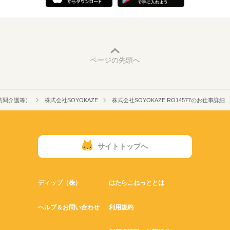
ページの先頭へ
訪問介護等）
株式会社SOYOKAZE
株式会社SOYOKAZE RO14577のお仕事詳細
サイトトップへ
ディップ（株）
はたらこねっととは
ヘルプ＆お問い合わせ
利用規約