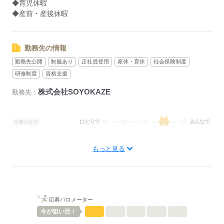
◆育児休暇
◆産前・産後休暇
勤務先の情報
勤務先公開
制服あり
正社員登用
産休・育休
社会保険制度
研修制度
資格支援
株式会社SOYOKAZE
勤務先：
ひとりで
みんなで
仕事の仕方
しずか
にぎやか
職場の様子
もっと見る
待遇・福利厚生：
◆社会保険完備（雇用、労災、健康、厚生年金）
◆制服貸与
◆定期健康診断
◆予防接種補助金制度
応募バロメーター
◆各種研修制度
今が
狙い目！
◆食事補助