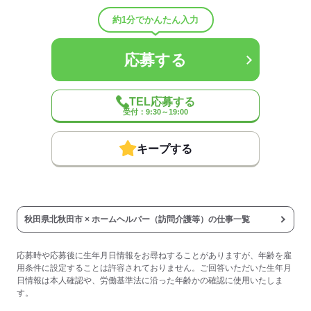
◆受動喫煙対策あり（屋内禁煙）
◆車通勤可（無料駐車場あり）
約1分でかんたん入力
◆バイク通勤可
◆給与前払い制度あり（稼働分・規定あり）
◆定年制度あり：60歳（60歳以降については1年ごとの契約更新によ
応募する
る継続雇用制度あり）
◆給与前払い制度
TEL応募する
実際に勤務した分の給与を、給料日前に受け取ることができる制度
受付：9:30～19:00
です。
※未勤務分の給与を受け取る前借り制度ではありません。
※入社翌月の第5営業日より利用可能です。
キープする
※利用条件の詳細は社内規定によります。
【契約期間・試用期間】
契約期間：期間の定め無し
試用期間：有（3ヶ月）
秋田県北秋田市 × ホームヘルパー（訪問介護等）の仕事一覧
※雇用形態・給与は同条件
※処遇改善手当（支給対象の場合）は試用期間中（3ヶ月）は支給な
し
応募時や応募後に生年月日情報をお尋ねすることがありますが、年齢を雇
時間外労働：採用までに明示
用条件に設定することは許容されておりません。ご回答いただいた生年月
日情報は本人確認や、労働基準法に沿った年齢かの確認に使用いたしま
す。
応募する