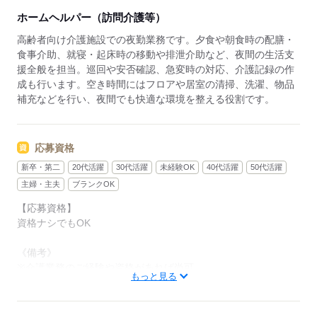
です。育児や介護を両立しているスタッフも多数在籍
ホームヘルパー（訪問介護等）
しています。
高齢者向け介護施設での夜勤業務です。夕食や朝食時の配膳・
◆スキルアップも叶う◆
食事介助、就寝・起床時の移動や排泄介助など、夜間の生活支
幅広いサービスを展開する当社ならではの強みとし
援全般を担当。巡回や安否確認、急変時の対応、介護記録の作
て、在宅系から入居系まで様々な経験を積むことが可
成も行います。空き時間にはフロアや居室の清掃、洗濯、物品
能。スキルの幅が広がり、介護のプロフェッショナル
補充などを行い、夜間でも快適な環境を整える役割です。
として大きく成長できます。「もっと経験を積みた
い」「将来はマネジメントにも挑戦したい」そんな方
のキャリアアップを全力で応援します。
応募資格
新卒・第二
20代活躍
30代活躍
未経験OK
40代活躍
50代活躍
主婦・主夫
ブランクOK
【応募資格】
資格ナシでもOK
《備考》
※介護業務のご経験や資格があれば尚可。
もっと見る
※ブランクのある方はもちろん、無資格未経験の方も大歓迎で
す！
※Wワークでの勤務を希望される方へ