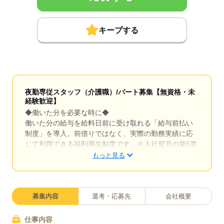
キープする
夜勤専従スタッフ（介護職）/パート募集【無資格・未
経験歓迎】
◆働いた分を必要な時に◆
働いた分の給与を給料日前に受け取れる「給与前払い
制度」を導入。前借りではなく、実際の勤務実績に応
じて利用できる福利厚生制度です。※入社翌月の第5営
業日より利用可能
もっと見る
◆夜勤手当しっかり支給◆
夜勤1回につき6,000円の手当を支給。夜勤の頑張りを
しっかり収入に反映します。残業もほとんどなく、身
募集内容
選考・応募先
会社概要
体に無理なく働けるのも魅力。家庭やプライベートと
両立しながら、自分らしい働き方を叶えることが可能
仕事内容