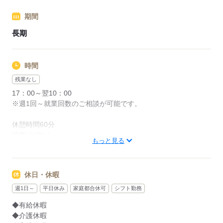
期間
応募する
長期
時間
残業なし
17：00～翌10：00
※週1回～就業回数のご相談が可能です。
休憩時間60分
残業ほぼなし
もっと見る
応募する
休日・休暇
週1日～
平日休み
家庭都合休可
シフト勤務
◆有給休暇
◆介護休暇