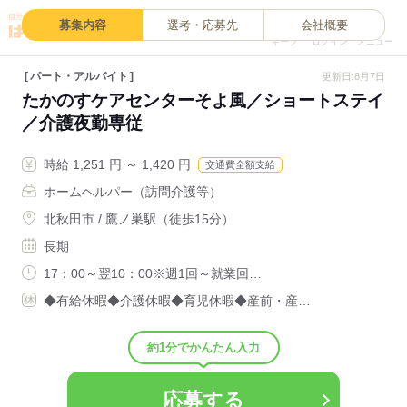
0
募集内容
選考・応募先
会社概要
キープ
ログイン
メニュー
パート・アルバイト
更新日:8月7日
たかのすケアセンターそよ風／ショートステイ
／介護夜勤専従
時給 1,251 円 ～ 1,420 円
交通費全額支給
ホームヘルパー（訪問介護等）
北秋田市 / 鷹ノ巣駅（徒歩15分）
長期
17：00～翌10：00※週1回～就業回…
◆有給休暇◆介護休暇◆育児休暇◆産前・産…
約1分でかんたん入力
応募する