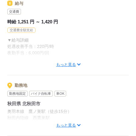
給与
現在の就業先で、正社員やフルパート等で週40時間以上就業し
ている場合、
交通費
応募をお受けすることが出来ません。予めご了承ください。
時給 1,251 円 ～ 1,420 円
交通費全額支給
応募する
▼給与詳細
処遇改善手当：220円/時
夜勤手当：6,000円/回
もっと見る
▼下記別途支給
通勤手当
年末年始手当：380円/時
※12/300時～1/324時
勤務地
勤務地固定
バイク自転車
車OK
寸志あり：年2回（6月・12月）
秋田県 北秋田市
※業績による
奥羽本線 鷹ノ巣駅（徒歩15分）
※処遇改善手当は試用期間中（3ヶ月）は支給なし
秋田内陸線 西鷹巣駅
「大館のしろ空港」から車で10分
もっと見る
JR奥羽本線「鷹巣駅」より徒歩15分
応募する