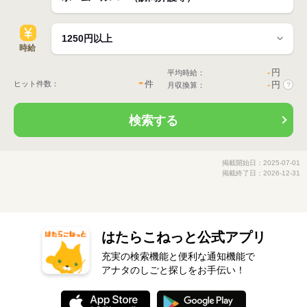
時給
-
円
平均時給：
-
件
ヒット件数：
-
円
月収換算：
?
検索する
掲載開始日：2025-07-01
掲載終了日：2026-12-31
はたらこねっと公式アプリ
充実の検索機能と便利な通知機能で
アナタのしごと探しをお手伝い！