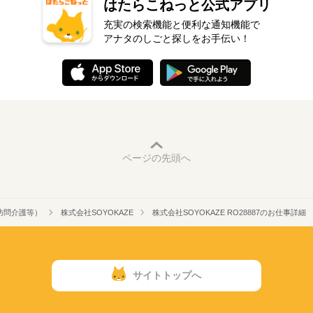
はたらこねっと公式アプリ
充実の検索機能と便利な通知機能で
アナタのしごと探しをお手伝い！
ページの先頭へ
訪問介護等）
株式会社SOYOKAZE
株式会社SOYOKAZE RO28887のお仕事詳細
サイトトップへ