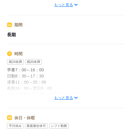
新京成線「初富駅」より徒歩10分
もっと見る
※処遇改善手当は試用期間中（3ヶ月）は支給なし
北総鉄道北総線「新鎌ヶ谷駅」より徒歩20分
期間
応募する
応募する
長期
時間
残10未満
残20未満
早番7：00～16：00
日勤8：30～17：30
遅番11：00～20：00
夜勤16：00～翌日9：00
※勤務時間は若干異なる場合もあります。
もっと見る
※休憩60分
残業ほぼなし
休日・休暇
応募する
平日休み
家庭都合休可
シフト勤務