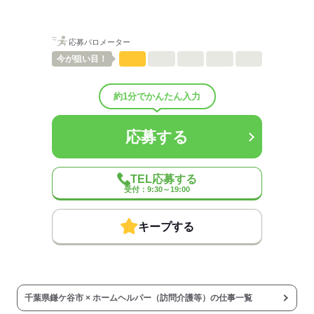
◆制服貸与
◆定期健康診断
◆予防接種補助金制度
応募バロメーター
◆各種研修制度
今が
狙い目！
◆食事補助
◆受動喫煙対策あり（屋内禁煙）
◆車通勤可
約1分でかんたん入力
◆バイク通勤可
◆給与前払い制度あり（稼働分・規定あり）
◆定年制度あり：65歳（再雇用制度あり／70歳まで勤務可能）
応募する
◆給与前払い制度
実際に勤務した分の給与を、給料日前に受け取ることができる制度
TEL応募する
です。
受付：9:30～19:00
※未勤務分の給与を受け取る前借り制度ではありません。
※入社翌月の第5営業日より利用可能です。
※利用条件の詳細は社内規定によります。
キープする
【契約期間・試用期間】
契約期間：期間の定め無し
試用期間：有（3ヶ月）
※雇用形態・給与は同条件
千葉県鎌ケ谷市 × ホームヘルパー（訪問介護等）の仕事一覧
※処遇改善手当（支給対象の場合）は試用期間中（3ヶ月）は支給な