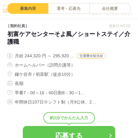
0
募集内容
選考・応募先
会社概要
キープ
ログイン
メニュー
契約社員
更新日:8月7日
初富ケアセンターそよ風／ショートステイ／介
護職
月給 244,320 円 ～ 295,920 …
交通費全額支給
ホームヘルパー（訪問介護等）
鎌ケ谷市 / 初富駅（徒歩10分）
長期
早番7：00～16：00日勤8：30～1…
年間休日107日※シフト制（月9公休、2…
約1分でかんたん入力
応募する