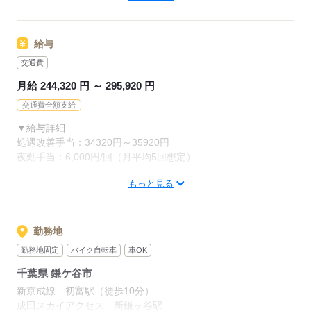
《備考》
【経験】
給与
介護職員としての経験が1年以上ある方。
【資格】
交通費
介護福祉士・実務者研修・初任者研修等
月給 244,320 円 ～ 295,920 円
※無資格者の応募も可能です。
交通費全額支給
▼給与詳細
応募する
処遇改善手当：34320円～35920円
夜勤手当：6,000円/回（月平均5回想定）
もっと見る
▼下記別途支給
通勤手当
年末年始手当：380円/時
※12/300時～1/324時
勤務地
勤務地固定
バイク自転車
車OK
寸志あり：年2回（6月・12月）
千葉県 鎌ケ谷市
※業績による
特別報酬：平均34.1万円（最高額135万円）
新京成線 初富駅（徒歩10分）
※2025年6月支給実績
成田スカイアクセス 新鎌ヶ谷駅