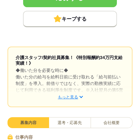
キープする
介護スタッフ/契約社員募集！《特別報酬約34万円支給
実績！》
◆働いた分を必要な時に◆
働いた分の給与を給料日前に受け取れる「給与前払い
制度」を導入。前借りではなく、実際の勤務実績に応
じて利用できる福利厚生制度です。※入社翌月の第5営
業日より利用可能
もっと見る
◆リフレッシュ休暇あり◆
有給休暇とは別に年間17日間のリフレッシュ休暇を支
給。プライベートの時間もしっかり確保しながら働け
募集内容
選考・応募先
会社概要
る環境が整っています。平日の取得もしやすく趣味や
家族との時間、旅行など自分のための時間を大切にで
仕事内容