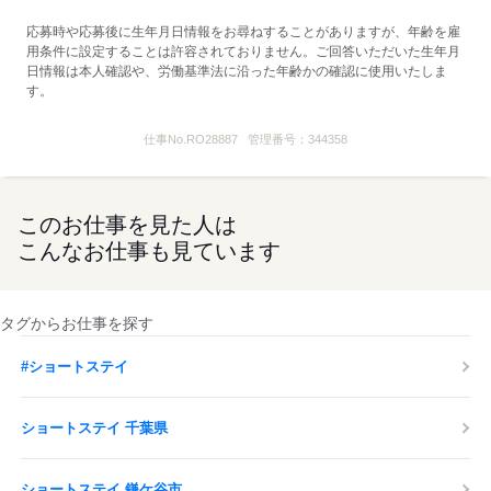
し
時間外労働：採用までに明示
応募時や応募後に生年月日情報をお尋ねすることがありますが、年齢を雇
用条件に設定することは許容されておりません。ご回答いただいた生年月
日情報は本人確認や、労働基準法に沿った年齢かの確認に使用いたしま
応募する
す。
仕事No.
RO28887
管理番号：
344358
このお仕事を見た人は
こんなお仕事も見ています
タグからお仕事を探す
#ショートステイ
ショートステイ 千葉県
ショートステイ 鎌ケ谷市