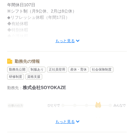
年間休日107日
※シフト制（月9公休、2月は8公休）
◆リフレッシュ休暇（年間17日）
◆有給休暇
◆特別休暇
◆介護休暇
もっと見る
◆育児休暇
◆産前・産後休暇
勤務先の情報
応募する
勤務先公開
制服あり
正社員登用
産休・育休
社会保険制度
研修制度
資格支援
株式会社SOYOKAZE
勤務先：
ひとりで
みんなで
仕事の仕方
しずか
にぎやか
職場の様子
もっと見る
待遇・福利厚生：
◆社会保険完備（雇用、労災、健康、厚生年金）