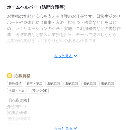
きます。心身ともにリフレッシュすることで、より良
ホームヘルパー（訪問介護等）
いサービス提供にもつながる好循環を生み出します。
お客様の笑顔と安心を支える介護のお仕事です。日常生活のサ
◆充実した研修制度◆
ポートや身体介助（食事・入浴・排せつ・移乗など）をはじ
現場経験の有無を問わず、全スタッフが成長できるよ
め、レクリエーションの企画・実施、ご利用報告などの書類作
う多彩な研修制度を用意。OJT研修から始まり、入社
成、送迎業務など幅広い業務を担当。チームで協力しながら、
時研修、サービス別研修、オーダーメイド研修など多
お客様の笑顔をつくるやりがいのあるお仕事です。
岐に渡ります。経験者の方はもちろん、未経験の方も
着実に知識と技術が身につき、自信を持って活躍でき
◆あなたらしさを尊重◆
もっと見る
る環境です。
髪色・髪型・ネイル・ヒゲは原則自由（社内規定あり）。社員
一人ひとりの個性や価値観を大切にするため、身だしなみルー
ルを見直しました。清潔感と節度を大切にできれば、自分らし
応募資格
いスタイルで無理なく働ける環境です。
経験必須
新卒・第二
20代活躍
30代活躍
40代活躍
50代活躍
主婦・主夫
ブランクOK
応募する
【応募資格】
介護福祉士
実務者研修
初任者研修等
資格ナシでもOK
もっと見る