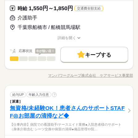
働き方・環境
医療・介護・福祉関連
紹介できます！ あなたのご希望をお聞かせください。 ※扶養内
業界
続きを読む
験OK ◇交通費全額支給 ◇週払いOK ◇専任スタッフが手厚くサ
「お昼間だけで働きたい」 「家事・育児と両立したい」 という
きたい ・近所で希望に合わせて働きたい ●働く前の職場見学OK
続きを読む
勤務OK ※残業少なめ
ブランクOK
社会保険制度
資格支援
日払い
週払い
ポート
方にもおすすめですよ！
「土日休み」「扶養内」など
ブランクOK
1,550円～1,850円
社会保険制度
資格支援
日払い
週払い
しずか
にぎやか
応募資格
時給
職場の様子
施設の雰囲気や仕事内容など 相性を確認してからお仕事を開始
交通費全額支給
続きを読む
希望に合わせてお仕事をご紹介します。
できます◎
禁煙・分煙
駅5分以内
車OK
OPスタッフ
禁煙・分煙
駅5分以内
車OK
OPスタッフ
●未経験・無資格・ブランクOK ・年齢不問 ・扶養内勤務OK カ
介護助手
休日・休暇
時給 1,500円～1,850円
給与
ンタンな作業からお任せします。 洗濯など家事と近い仕事もあ
詳しい募集要項をすべて見る
夜勤なしの看護助手/ナースエイド！ 家事や子育てと両立したい
●希望のお休みをご相談ください！
千葉県船橋市 / 船橋競馬場駅
るので 未経験でもゆっくり慣れていけますよ！ ●こんな方にお
※勤務先により異なります。 【給与備考】 未経験の方（無資
お仕事の特徴
方必見♪ 【ポイント】 ◇応募後すぐに勤務開始が可能！ ◇未経
●家庭などの事情によるお休み調整OK
すすめ ・プライベートを優先して働きたい ・安定した業界で働
格）：時給1500円～ 介護経験者の方（無資格）： 時給1750円～
験OK ◇交通費全額支給 ◇週払いOK ◇専任スタッフが手厚くサ
働く人の待遇向上
詳細を開く
きたい ・近所で希望に合わせて働きたい ●働く前の職場見学OK
続きを読む
介護福祉士：時給1850円～ ※22時～翌5時は時給25％UP！ 1回
ポート
職種/応募資格
お仕事の特徴
給与/時間/休日
応募する
「土日休み」「扶養内」など
施設の雰囲気や仕事内容など 相性を確認してからお仕事を開始
の夜勤で31500円！ ※週払いOK（規定あり） →金曜日締め最短
給与UP
続きを読む
希望に合わせてお仕事をご紹介します。
できます◎
翌週火曜日にお給料GET♪ （稼働開始時は手続き完了次第となり
続きを読む
応募状況
今が狙い目！
キープする
基本特徴
時給 1,500円～1,850円
給与
ます） ※頑張り次第で半年勤務後時給50～100円UP！ 【交通費
介護助手
職種
詳しい募集要項をすべて見る
低い
高い
多い年齢層
備考】 ※車通勤OK/規定あり 自宅近くで勤務もOK◎ kkw_bco
未経験OK
新卒・第二
30代活躍
40代活躍
50代活躍
続きを読む
※勤務先により異なります。 【給与備考】 未経験の方（無資
未経験・無資格でも すぐにできるお仕事からスタート！ 具体的
v2106
長期
期間・時間
格）：時給1500円～ 介護経験者の方（無資格）： 時給1750円～
60代歓迎
働く人の待遇向上
には・・・⇒ ●食事介助 喉に通りやすい工夫をするなど 食事し
基本特徴
給与UP
介護福祉士：時給1850円～ ※22時～翌5時は時給25％UP！ 1回
マンパワーグループ株式会社 ケアサービス事業部
男性
女性
男女の割合
【時短～フルタイム勤務希望の方大募集】 【シフト例】 ・7：0
職種/応募資格
お仕事の特徴
給与/時間/休日
やすい環境を整える 料理を口まで運ぶ・お箸を持つサポートな
応募する
募集条件
の夜勤で31500円！ ※週払いOK（規定あり） →金曜日締め最短
未経験OK
新卒・第二
30代活躍
40代活躍
50代活躍
続きを読む
0～14：00 ・9：00～17：00 ・10：00～15：00 など ※上記は
ど 食事のお手伝い ●排泄介助 トイレへの誘導 体勢・着替えなど
翌週火曜日にお給料GET♪ （稼働開始時は手続き完了次第となり
続きを読む
勤務時間の一例です！ ●週2日～5日・1日6時間からOK！ ●日勤
交通費
主婦・主夫
履歴書不要
WEB選考完結
のお手伝い ※利用者様によって、おむつ介助もあります ●入浴
続きを読む
60代歓迎
ひとりで
みんなで
仕事の仕方
ます） ※頑張り次第で半年勤務後時給50～100円UP！ 【交通費
のみ ●夜勤のみ ●土日休み など、いろんなシフトのお仕事をご
介護助手
職種
介助 お風呂への誘導 体を洗ったり、着替えのサポートなど ／
給与UP
年齢入力任意
?
募集条件
低い
高い
多い年齢層
交通費
主婦・主夫
履歴書不要
WEB選考完結
備考】 ※車通勤OK/規定あり 自宅近くで勤務もOK◎ kkw_bco
就業時間・曜日
医療・介護・福祉関連
紹介できます！ あなたのご希望をお聞かせください。 ※扶養内
業界
続きを読む
続きを読む
車通勤を希望の方に朗報！ ＼ ◆ ガソリン代として交通費支給
派遣
未経験・無資格でも すぐにできるお仕事からスタート！ 具体的
v2106
就業時間・曜日
長期
期間・時間
勤務OK ※残業少なめ
◆ 車で通える範囲にお仕事多数！ □ 今より時給を上げたい □ 週
残20未満
10時～出社
1日7h以下
16時前退社
しずか
にぎやか
無資格/未経験OK！患者さんのサポートSTAF
応募資格
職場の様子
には・・・⇒ ●食事介助 喉に通りやすい工夫をするなど 食事し
残20未満
10時～出社
1日7h以下
16時前退社
3日くらいから始めたい □ 土日は休みたい などの希望に合う職
男性
女性
男女の割合
【時短～フルタイム勤務希望の方大募集】 【シフト例】 ・7：0
やすい環境を整える 料理を口まで運ぶ・お箸を持つサポートな
扶養内
週2・3日
週4日
土日祝休
土日祝のみ
F◎お部屋の清掃など◆
●未経験・無資格・ブランクOK ・年齢不問 ・扶養内勤務OK カ
休日・休暇
場が見つかります。
続きを読む
0～14：00 ・9：00～17：00 ・10：00～15：00 など ※上記は
ど 食事のお手伝い ●排泄介助 トイレへの誘導 体勢・着替えなど
扶養内
週2・3日
週4日
土日祝休
土日祝のみ
ンタンな作業からお任せします。 洗濯など家事と近い仕事もあ
シフト勤務
勤務時間の一例です！ ●週2日～5日・1日6時間からOK！ ●日勤
「家事と両立しながら！」「短時間だけ！」などきっかけはな
【仕事内容】病院での看護助手/ナースエイド業務●入院患者様のサポート
のお手伝い ※利用者様によって、おむつ介助もあります ●入浴
続きを読む
●希望のお休みをご相談ください！
るので 未経験でもゆっくり慣れていけますよ！ ●こんな方にお
ひとりで
みんなで
仕事の仕方
シフト勤務
（身体介助含む シーツ交換や病室の清掃●備品管理や院…
のみ ●夜勤のみ ●土日休み など、いろんなシフトのお仕事をご
んでもOKです◎一緒に楽しい時間を過ごすオシゴトなので、経
介助 お風呂への誘導 体を洗ったり、着替えのサポートなど ／
●家庭などの事情によるお休み調整OK
すすめ ・プライベートを優先して働きたい ・安定した業界で働
働き方・環境
働き方・環境
医療・介護・福祉関連
紹介できます！ あなたのご希望をお聞かせください。 ※扶養内
業界
続きを読む
験や資格がない方も安心♪ご応募お待ちしております！！
車通勤を希望の方に朗報！ ＼ ◆ ガソリン代として交通費支給
きたい ・近所で希望に合わせて働きたい ●働く前の職場見学OK
続きを読む