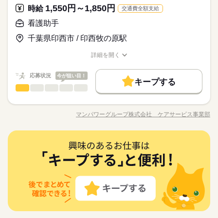
勤務OK ※残業少なめ
ブランクOK
社会保険制度
資格支援
日払い
週払い
◆ 車で通える範囲にお仕事多数！ □ 今より時給を上げたい □ 週
「土日休み」「扶養内」など
ブランクOK
1,550円～1,850円
社会保険制度
資格支援
日払い
週払い
しずか
にぎやか
応募資格
時給
職場の様子
施設の雰囲気や仕事内容など 相性を確認してからお仕事を開始
交通費全額支給
3日くらいから始めたい □ 土日は休みたい などの希望に合う職
希望に合わせてお仕事をご紹介します。
できます◎
禁煙・分煙
駅5分以内
車OK
OPスタッフ
禁煙・分煙
駅5分以内
車OK
OPスタッフ
●未経験・無資格・ブランクOK ・年齢不問 ・扶養内勤務OK カ
看護助手
休日・休暇
場が見つかります。
お仕事の特徴
時給 1,550円～1,850円
給与
ンタンな作業からお任せします。 洗濯など家事と近い仕事もあ
詳しい募集要項をすべて見る
「家事と両立しながら！」「短時間だけ！」などきっかけはな
●希望のお休みをご相談ください！
働く人の待遇向上
千葉県印西市 / 印西牧の原駅
るので 未経験でもゆっくり慣れていけますよ！ ●こんな方にお
※勤務先により異なります。 【給与備考】 未経験の方（無資
んでもOKです◎一緒に楽しい時間を過ごすオシゴトなので、経
●家庭などの事情によるお休み調整OK
すすめ ・プライベートを優先して働きたい ・安定した業界で働
格）：時給1550円～ 介護経験者の方（無資格）： 時給1750円～
給与UP
験や資格がない方も安心♪ご応募お待ちしております！！
詳細を開く
きたい ・近所で希望に合わせて働きたい ●働く前の職場見学OK
続きを読む
介護福祉士：時給1850円～ ※22時～翌5時は時給25％UP！ 1回
職種/応募資格
お仕事の特徴
給与/時間/休日
応募する
「土日休み」「扶養内」など
基本特徴
施設の雰囲気や仕事内容など 相性を確認してからお仕事を開始
の夜勤で31500円！ ※週払いOK（規定あり） →金曜日締め最短
希望に合わせてお仕事をご紹介します。
できます◎
翌週火曜日にお給料GET♪ （稼働開始時は手続き完了次第となり
続きを読む
応募状況
今が狙い目！
未経験OK
新卒・第二
30代活躍
40代活躍
50代活躍
続きを読む
キープする
時給 1,550円～1,850円
給与
ます） ※頑張り次第で半年勤務後時給50～100円UP！ 【交通費
看護助手
職種
詳しい募集要項をすべて見る
60代歓迎
低い
高い
多い年齢層
働く人の待遇向上
基本特徴
備考】 ※車通勤OK/規定あり 自宅近くで勤務もOK◎ kkw_bco
給与UP
※勤務先により異なります。 【給与備考】 未経験の方（無資
【仕事内容】 病院での看護助手/ナースエイド業務 ●入院患者様
v2106
長期
期間・時間
募集条件
格）：時給1550円～ 介護経験者の方（無資格）： 時給1750円～
未経験OK
新卒・第二
30代活躍
40代活躍
50代活躍
のサポート（身体介助含む） ●シーツ交換や病室の清掃 ●備品管
介護福祉士：時給1850円～ ※22時～翌5時は時給25％UP！ 1回
マンパワーグループ株式会社 ケアサービス事業部
男性
女性
男女の割合
【時短～フルタイム勤務希望の方大募集】 【シフト例】 ・7：0
交通費
主婦・主夫
職種/応募資格
履歴書不要
WEB選考完結
お仕事の特徴
給与/時間/休日
理や院内整備 ●看護師さんの補助業務全般 シーツの交換や掃除
応募する
60代歓迎
の夜勤で31500円！ ※週払いOK（規定あり） →金曜日締め最短
続きを読む
0～14：00 ・9：00～17：00 ・10：00～15：00 など ※上記は
をして 病室・院内をキレイにしたり。 食事やベッド移乗など 生
募集条件
交通費
主婦・主夫
履歴書不要
WEB選考完結
翌週火曜日にお給料GET♪ （稼働開始時は手続き完了次第となり
続きを読む
就業時間・曜日
勤務時間の一例です！ ●週2日～5日・1日5時間からOK！ ●日勤
続きを読む
活のサポートを（身体介助含む）しながら 患者さんとお話した
続きを読む
ひとりで
みんなで
仕事の仕方
ます） ※頑張り次第で半年勤務後時給50～100円UP！ 【交通費
就業時間・曜日
のみ ●夜勤のみ ●土日休み など、いろんなシフトのお仕事をご
看護助手
職種
り。 徐々にできることを増やしていくので 未経験でも安心して
残20未満
10時～出社
1日7h以下
16時前退社
低い
高い
多い年齢層
備考】 ※車通勤OK/規定あり 自宅近くで勤務もOK◎ kkw_bco
医療・介護・福祉関連
紹介できます！ あなたのご希望をお聞かせください。 ※扶養内
業界
続きを読む
残20未満
10時～出社
1日7h以下
16時前退社
勤務ができます。 夜勤はないので 「お昼間だけで働きたい」
【仕事内容】 病院での看護助手/ナースエイド業務 ●入院患者様
v2106
扶養内
週2・3日
週4日
土日祝休
土日祝のみ
長期
期間・時間
勤務OK ※残業少なめ
「家事・育児と両立したい」 という方にもおすすめですよ！
しずか
にぎやか
応募資格
職場の様子
のサポート（身体介助含む） ●シーツ交換や病室の清掃 ●備品管
扶養内
週2・3日
週4日
土日祝休
土日祝のみ
男性
女性
シフト勤務
男女の割合
【時短～フルタイム勤務希望の方大募集】 【シフト例】 ・7：0
理や院内整備 ●看護師さんの補助業務全般 シーツの交換や掃除
●未経験・無資格・ブランクOK ・年齢不問 ・扶養内勤務OK カ
休日・休暇
続きを読む
シフト勤務
0～14：00 ・9：00～17：00 ・10：00～15：00 など ※上記は
をして 病室・院内をキレイにしたり。 食事やベッド移乗など 生
ンタンな作業からお任せします。 洗濯など家事と近い仕事もあ
働き方・環境
働き方・環境
勤務時間の一例です！ ●週2日～5日・1日5時間からOK！ ●日勤
夜勤なしの看護助手/ナースエイド！ 家事や子育てと両立したい
活のサポートを（身体介助含む）しながら 患者さんとお話した
続きを読む
●希望のお休みをご相談ください！
るので 未経験でもゆっくり慣れていけますよ！ ●こんな方にお
ひとりで
みんなで
仕事の仕方
のみ ●夜勤のみ ●土日休み など、いろんなシフトのお仕事をご
ブランクOK
社会保険制度
資格支援
日払い
週払い
方必見♪ 【ポイント】 ◇応募後すぐに勤務開始が可能！ ◇未経
り。 徐々にできることを増やしていくので 未経験でも安心して
●家庭などの事情によるお休み調整OK
ブランクOK
社会保険制度
資格支援
日払い
週払い
すすめ ・プライベートを優先して働きたい ・安定した業界で働
医療・介護・福祉関連
紹介できます！ あなたのご希望をお聞かせください。 ※扶養内
業界
続きを読む
験OK ◇交通費全額支給 ◇週払いOK ◇専任スタッフが手厚くサ
勤務ができます。 夜勤はないので 「お昼間だけで働きたい」
きたい ・近所で希望に合わせて働きたい ●働く前の職場見学OK
続きを読む
禁煙・分煙
駅5分以内
車OK
OPスタッフ
禁煙・分煙
駅5分以内
車OK
OPスタッフ
勤務OK ※残業少なめ