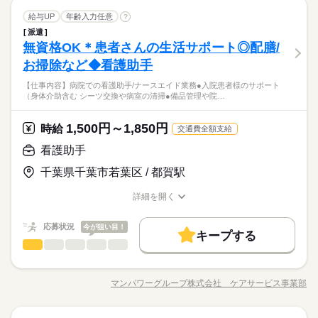
3ヵ月以上
期間・時間
続きを読む
ぎりが入っているダンボールを開ける作業 ・有名アパレルブラ
続きを読む
就業時間・曜日
ひとりで
みんなで
仕事の仕方
※ローテーションで週休２日制です。
梱包・仕分け・検品
職種
ンド商品の仕分け ・福袋やギフトの梱包・発送準備 などな
給与UP
シフト勤務
年齢入力任意
?
10：00～21：00
低い
高い
多い年齢層
残業なし
残20未満
10時～出社
平日休み
流通・小売関連
業界
ど... ▼条件もイロイロ ￣￣￣￣￣￣￣￣ ・単発／1日のみ ・午
※表記のうち実働８時間のシフト制（休憩６０分）です。
派遣
リストに書いてある食材を 棚から買い物かごに入れていく ピッ
働き方・環境
前だけ／午後から などなど… ご都合に合わせて働けます♪ ※
シフト勤務
しずか
にぎやか
無資格OK＊患者さんの生活サポート◎配膳/
応募資格
職場の様子
キングのお仕事です。 気分はまるでおつかい。 簡単な作業なの
ご応募のタイミングにより お仕事のご希望に沿えない場合がご
男性
女性
社会保険制度
研修制度
資格支援
日払い
週払い
男女の割合
働き方・環境
で ・お仕事はじめての方 ・ブランク長い方 も、モチロン大丈夫
お掃除など◆看護助手
■未経験OK 20代～40代、50代、様々な年齢の方が活躍中！ Wワ
ざいます。
続きを読む
休日・休暇
です！ ▼他にもお仕事あります ￣￣￣￣￣￣￣￣￣￣￣ ・おに
社会保険制度
研修制度
資格支援
日払い
週払い
禁煙・分煙
駅5分以内
派遣活躍中
ルーティン
ーク、扶養内OK！ ■高校生不可 ■日払い（平日月～金）/週払い
40代・50代を中心に活躍中！60代の方もご活躍いただいていま
【仕事内容】病院での看護助手/ナースエイド業務●入院患者様のサポート
ぎりが入っているダンボールを開ける作業 ・有名アパレルブラ
続きを読む
（銀行振込）選択可 ■年齢不問 ■時短 ■扶養内 ■履歴書不要
ひとりで
みんなで
仕事の仕方
※ローテーションで週休２日制です。
禁煙・分煙
駅5分以内
派遣活躍中
ルーティン
（身体介助含む シーツ交換や病室の清掃●備品管理や院…
英語不要
す♪1日だけのお仕事もたくさんあるので、家の用事にヨユウが
ンド商品の仕分け ・福袋やギフトの梱包・発送準備 などな
流通・小売関連
業界
ある時だけなど気軽に働けます◎
ど... ▼条件もイロイロ ￣￣￣￣￣￣￣￣ ・単発／1日のみ ・午
英語不要
続きを読む
活かせるスキル
前だけ／午後から などなど… ご都合に合わせて働けます♪ ※
1,500円～1,850円
しずか
にぎやか
応募資格
時給
職場の様子
交通費全額支給
活かせるスキル
Word
Excel
Word
Excel
ご応募のタイミングにより お仕事のご希望に沿えない場合がご
■未経験OK 20代～40代、50代、様々な年齢の方が活躍中！ Wワ
看護助手
ざいます。
お仕事の特徴
時給 1,500円～
給与
ーク、扶養内OK！ ■高校生不可 ■日払い（平日月～金）/週払い
詳しい募集要項をすべて見る
40代・50代を中心に活躍中！60代の方もご活躍いただいていま
働く人の待遇向上
千葉県千葉市若葉区 / 都賀駅
（銀行振込）選択可 ■年齢不問 ■時短 ■扶養内 ■履歴書不要
【給与備考】 ◆昇給あり ◆残業手当あり ◆深夜手当あり ◆
す♪1日だけのお仕事もたくさんあるので、家の用事にヨユウが
リーダー手当あり ★日払いOK 現金手渡し可能です！ 【交通費
高収入
ある時だけなど気軽に働けます◎
詳細を開く
続きを読む
備考】 ※お仕事により異なります。
職種/応募資格
お仕事の特徴
給与/時間/休日
応募する
基本特徴
続きを読む
応募状況
今が狙い目！
未経験OK
新卒・第二
30代活躍
40代活躍
50代活躍
続きを読む
キープする
時給 1,500円～
給与
看護助手
職種
詳しい募集要項をすべて見る
60代歓迎
低い
高い
多い年齢層
働く人の待遇向上
基本特徴
高収入
【給与備考】 ◆昇給あり ◆残業手当あり ◆深夜手当あり ◆
【仕事内容】 病院での看護助手/ナースエイド業務 ●入院患者様
1日のみ
期間・時間
募集条件
リーダー手当あり ★日払いOK 現金手渡し可能です！ 【交通費
未経験OK
新卒・第二
30代活躍
40代活躍
50代活躍
のサポート（身体介助含む） ●シーツ交換や病室の清掃 ●備品管
備考】 ※お仕事により異なります。
マンパワーグループ株式会社 ケアサービス事業部
男性
女性
男女の割合
≪シフト例≫ 09：00～15：00 13：00～17：00 17：00～22：00
交通費
主婦・主夫
職種/応募資格
履歴書不要
WEB登録
お仕事の特徴
給与/時間/休日
理や院内整備 ●看護師さんの補助業務全般 シーツの交換や掃除
応募する
60代歓迎
続きを読む
18：00～22：00 22：00～翌6：00 09：00～17：00 10：00～1
をして 病室・院内をキレイにしたり。 食事やベッド移乗など 生
募集条件
交通費
主婦・主夫
履歴書不要
WEB登録
続きを読む
就業時間・曜日
9：00 13：00～22：00 ※多少の時間変更や 0～2時間程度残業
続きを読む
活のサポートを（身体介助含む）しながら 患者さんとお話した
続きを読む