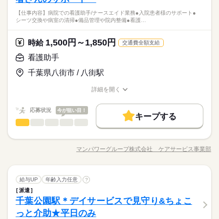
続きを読む
仕事】 基本的には簡単な事務のお仕事です。 難しいツールなど
シフト勤務
大歓迎♪／ 経験・業界知識は不要！！ ブランクがあってもOK◎
子様の急な発熱や急用によるお休みも みんなでカバーし合える
土日休み ※祝日勤務あり ※週4日シフト制勤務 （ご都合に合わ
エミタスタクシーでは女性がたくさん活躍しています！ その背
【仕事内容】病院での看護助手/ナースエイド業務●入院患者様のサポート●
働き方・環境
は一切操作はないです！ タクシー会社ですが 業界の知識は一切
続きを読む
【必須】 ■基本的なPC操作ができる方 ・Ｗord、Excel等 ＼こん
働き方・環境
安心の環境です。 シフトに関するご相談はお気軽に◎
しずか
にぎやか
職場の様子
せてシフト希望可能） ※週5日勤務もOK！ ※シフトは1ヶ月毎
シーツ交換や病室の清掃●備品管理や院内整備●看護…
景としては、 子育てに理解のある会社のため 柔軟な働き方が出
必要ありません！ ちょっとPC触ったことがあるぐらいであれば
な方大歓迎♪／ ・主婦（夫）の方 ・長く勤務いただける方 ・未
ブランクOK
社会保険制度
研修制度
服装自由
続きを読む
お子様の急な発熱や急用によるお休みも みんなでカバーし合え
ブランクOK
サービス関連
社会保険制度
研修制度
服装自由
業界
来るのが理由の一つです。 「学校行事が、、」 「子供が発熱し
すぐお仕事に慣れるはずです♪ 最初は簡単なPC入力と電話対応
経験の方 ・経験者の方 ・地元で腰を据えて長く勤めたい方
続きを読む
る安心の環境です。
てしまった」 などの場合でも柔軟に対応します。 また、既存の
日払い
週払い
禁煙・分煙
OPスタッフ
から覚えていきましょう♪
1,500円～1,850円
応募資格
時給
日払い
週払い
禁煙・分煙
OPスタッフ
交通費全額支給
続きを読む
スタッフたちもお子さんがいる方 が多くなんでも相談しやすい
続きを読む
土曜 日曜
休日・休暇
弊社の定年制度により、 60歳までの方を歓迎します。 ＼未経験
環境です！ もちろん未経験の方・ブランクのある方への サポー
看護助手
月給 200,000円～
給与
大歓迎♪／ 経験・業界知識は不要！！ ブランクがあってもOK◎
トも手厚くバックアップ体制は整っています。 柔軟な働き方を
詳しい募集要項をすべて見る
土日休み ※祝日勤務あり ※週4日シフト制勤務 （ご都合に合わ
エミタスタクシーでは女性がたくさん活躍しています！ その背
千葉県八街市 / 八街駅
【必須】 ■基本的なPC操作ができる方 ・Ｗord、Excel等 ＼こん
実現したいという方は ぜひご応募してみてください★
【給与備考】 ◆昇給 ・年1回（4月） ◆賞与 ・年2回（7月、12
せてシフト希望可能） ※週5日勤務もOK！ ※シフトは1ヶ月毎
お仕事の特徴
景としては、 子育てに理解のある会社のため 柔軟な働き方が出
な方大歓迎♪／ ・主婦（夫）の方 ・長く勤務いただける方 ・未
月） 【交通費備考】 上限1万円/1か月
お子様の急な発熱や急用によるお休みも みんなでカバーし合え
来るのが理由の一つです。 「学校行事が、、」 「子供が発熱し
基本特徴
詳細を開く
経験の方 ・経験者の方 ・地元で腰を据えて長く勤めたい方
続きを読む
る安心の環境です。
てしまった」 などの場合でも柔軟に対応します。 また、既存の
職種/応募資格
お仕事の特徴
給与/時間/休日
応募する
未経験OK
新卒・第二
30代活躍
40代活躍
50代活躍
続きを読む
スタッフたちもお子さんがいる方 が多くなんでも相談しやすい
続きを読む
続きを読む
応募状況
今が狙い目！
環境です！ もちろん未経験の方・ブランクのある方への サポー
キープする
募集条件
月給 200,000円～
給与
トも手厚くバックアップ体制は整っています。 柔軟な働き方を
看護助手
職種
詳しい募集要項をすべて見る
低い
高い
多い年齢層
勤務先公開
交通費
勤務地固定
主婦・主夫
続きを読む
実現したいという方は ぜひご応募してみてください★
【給与備考】 ◆昇給 ・年1回（4月） ◆賞与 ・年2回（7月、12
【仕事内容】 病院での看護助手/ナースエイド業務 ●入院患者様
勤務時間
月） 【交通費備考】 上限1万円/1か月
外国人/留学生
基本特徴
のサポート ●シーツ交換や病室の清掃 ●備品管理や院内整備 ●看
マンパワーグループ株式会社 ケアサービス事業部
男性
女性
男女の割合
08：00～16：00 08：00～16：00 08：00～16：00（休憩時間1
職種/応募資格
お仕事の特徴
給与/時間/休日
護師さんの補助業務全般 シーツの交換や掃除をして 病室・院内
応募する
未経験OK
新卒・第二
30代活躍
40代活躍
50代活躍
就業時間・曜日
続きを読む
時間） 実務労働→7時間 ●残業時間 ⇒月平均5時間未満なのでは
をキレイにしたり。 食事やベッド移乗など 生活のサポートをし
募集条件
続きを読む
ぼ残業はありません！
残10未満
16時前退社
土日祝休
家庭都合休可
ながら 患者さんとお話したり。 徐々にできることを増やしてい
続きを読む
ひとりで
みんなで
仕事の仕方
勤務先公開
看護助手
交通費
勤務地固定
主婦・主夫
職種
くので 未経験でも安心して勤務ができます。 夜勤はないので
給与UP
年齢入力任意
?
低い
高い
多い年齢層
シフト勤務
医療・介護・福祉関連
業界
続きを読む
続きを読む
「お昼間だけで働きたい」 「家事・育児と両立したい」 という
派遣
【仕事内容】 病院での看護助手/ナースエイド業務 ●入院患者様
外国人/留学生
勤務時間
方にもおすすめですよ！
働き方・環境
しずか
にぎやか
千葉公園駅＊デイサービスで見守り&ちょこ
応募資格
職場の様子
のサポート ●シーツ交換や病室の清掃 ●備品管理や院内整備 ●看
就業時間・曜日
男性
女性
男女の割合
08：00～16：00 08：00～16：00 08：00～16：00（休憩時間1
護師さんの補助業務全般 シーツの交換や掃除をして 病室・院内
ブランクOK
産休・育休
社会保険制度
研修制度
っと介助★平日のみ
●未経験・無資格・ブランクOK ・年齢不問 ・扶養内勤務OK カ
残10未満
16時前退社
土日祝休
家庭都合休可
休日・休暇
続きを読む
時間） 実務労働→7時間 ●残業時間 ⇒月平均5時間未満なのでは