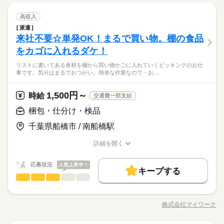
募集条件
大量募集
交通費
勤務地固定
主婦・主夫
平日休み
シフト勤務
10代・20代・30代・40代・50代・60代の方 ★シニア層・ミドル
続きを読む
続きを読む
店舗スタッフへの取次ぎ、記録入力（専用システム）などをお
続きを読む
ひとりで
みんなで
仕事の仕方
就業時間・曜日
長期
期間・時間
層 ★フリーター・Ｗワーク・主婦 主夫 ★アルバイト パー
コールセンター（テレフォンオペレーター）
職種
願いします。 ▼こちらのお仕事のほかにも 電話なしのコツ
高収入
働き方・環境
低い
高い
多い年齢層
金融関連
業界
ト 未経験 ★学歴不問・年齢不問・経験不問 ★短期・単発・長
残業なし
Wワーク可
週2・3日
週4日
土日祝休
コツ系データ入力や英語を使う事務、 大学やコールセンターな
派遣
A 8：00～17：00 （13：00～22：00でも可能） 休憩60分 ～～
直接雇用の可能性があります♪９月スタート！◆金融関連会社◆
大手企業
ブランクOK
研修制度
週払い
禁煙・分煙
期 ／ こんな方にピッタリ！ ＼ ・無期雇用で安定して働き
どのお仕事も扱っています。 在宅のお仕事があるエリアも☆ 9
土曜 日曜
休日・休暇
しずか
にぎやか
来社不要☆単発OK！まるで買い物。棚の食品
応募資格
職場の様子
～～～～～～～ ◎未経験者大歓迎！ 資格や経験は必要ありませ
残業がほとんどなく無理なく働けます！ 【お願いしたいお
平日休み
シフト勤務
たい ・正社員と同じくらい働きたい ・未経験で派遣ス
月・10月スタートもご相談ください♪
男性
女性
男女の割合
車OK
派遣活躍中
ルーティン
英語不要
電話なし
ん♪ ◆こんな方がお仕事してます◆ ／ 未経験が90％スタート ＼
仕事の内容】テレビ窓口によるお問い合わせ・諸手続き対応、
働き方・環境
をカゴに入れるダケ！
週休2日制
◆未経験者歓迎！ ▼オフィスワークデビューを応援します！▼
タッフとして働いたことがない ・自分のスキマ時間も開け
続きを読む
軽作業はもちろん アルバイト未経験の方から経験のある方まで
住所変更・カード再発行受付、銀行システムでの手続き処理、
すきま時間に自分のペースで学べるスマホ学習アプリ 「ぽけっ
て効率よく働きたい
大手企業
ブランクOK
研修制度
週払い
禁煙・分煙
10代・20代・30代・40代・50代・60代の方 ★シニア層・ミドル
◆駅近でアクセス抜群のキレイなオフィスビル！周辺にコンビ
続きを読む
リストに書いてある食材を棚から買い物かごに入れていくピッキングのお仕
店舗スタッフへの取次ぎ、記録入力（専用システム）などをお
続きを読む
と」など未経験の方を支えるサポートが充実◎ ―･―･―･―･
ひとりで
みんなで
仕事の仕方
事です。気分はまるでおつかい。簡単な作業なので・お…
層 ★フリーター・Ｗワーク・主婦 主夫 ★アルバイト パー
ニあり！ 当社を含めた派遣スタッフが活躍中の職場！同業
願いします。 ▼こちらのお仕事のほかにも 電話なしのコツ
車OK
派遣活躍中
ルーティン
英語不要
電話なし
―･―･―･―･―･―･―･―･―･― データ入力などの人気お仕事
金融関連
業界
ト 未経験 ★学歴不問・年齢不問・経験不問 ★短期・単発・長
務の方もいるので安心して就業できます！
コツ系データ入力や英語を使う事務、 大学やコールセンターな
も多数あり♪ パートからの収入アップも実績多数！ 主婦（夫）
続きを読む
期 ／ こんな方にピッタリ！ ＼ ・無期雇用で安定して働き
どのお仕事も扱っています。 在宅のお仕事があるエリアも☆ 9
土曜 日曜
休日・休暇
1,500円～
しずか
にぎやか
応募資格
時給
職場の様子
の方のオフィスワークデビューを応援◎
交通費一部支給
たい ・正社員と同じくらい働きたい ・未経験で派遣ス
月・10月スタートもご相談ください♪
週休2日制
◆未経験者歓迎！ ▼オフィスワークデビューを応援します！▼
タッフとして働いたことがない ・自分のスキマ時間も開け
梱包・仕分け・検品
お仕事の特徴
時給 1,800円～1,900円
給与
すきま時間に自分のペースで学べるスマホ学習アプリ 「ぽけっ
て効率よく働きたい
詳しい募集要項をすべて見る
◆駅近でアクセス抜群のキレイなオフィスビル！周辺にコンビ
働く人の待遇向上
千葉県船橋市 / 南船橋駅
と」など未経験の方を支えるサポートが充実◎ ―･―･―･―･
このお仕事は、働いた分の給料を給料日を待たずに受け取れる
ニあり！ 当社を含めた派遣スタッフが活躍中の職場！同業
―･―･―･―･―･―･―･―･―･― データ入力などの人気お仕事
『速払いサービス』を利用できます（利用規定あり）
高収入
務の方もいるので安心して就業できます！
詳細を開く
も多数あり♪ パートからの収入アップも実績多数！ 主婦（夫）
続きを読む
職種/応募資格
お仕事の特徴
給与/時間/休日
応募する
基本特徴
の方のオフィスワークデビューを応援◎
応募状況
人気上昇中！
未経験OK
3ヵ月以上
新卒・第二
20代活躍
30代活躍
40代活躍
期間・時間
続きを読む
キープする
時給 1,800円～1,900円
給与
梱包・仕分け・検品
職種
詳しい募集要項をすべて見る
10：00～21：00
低い
高い
多い年齢層
募集条件
働く人の待遇向上
基本特徴
高収入
このお仕事は、働いた分の給料を給料日を待たずに受け取れる
※表記のうち実働８時間のシフト制（休憩６０分）です。
リストに書いてある食材を 棚から買い物かごに入れていく ピッ
交通費
1ヵ月以内にスタート
履歴書不要
WEB登録
『速払いサービス』を利用できます（利用規定あり）
未経験OK
新卒・第二
20代活躍
30代活躍
40代活躍
キングのお仕事です。 気分はまるでおつかい。 簡単な作業なの
株式会社マイワーク
男性
女性
募集条件
男女の割合
職種/応募資格
お仕事の特徴
給与/時間/休日
で ・お仕事はじめての方 ・ブランク長い方 も、モチロン大丈夫
応募する
就業時間・曜日
続きを読む
休日・休暇
です！ ▼他にもお仕事あります ￣￣￣￣￣￣￣￣￣￣￣ ・おに
交通費
1ヵ月以内にスタート
履歴書不要
WEB登録
残業なし
残20未満
10時～出社
平日休み