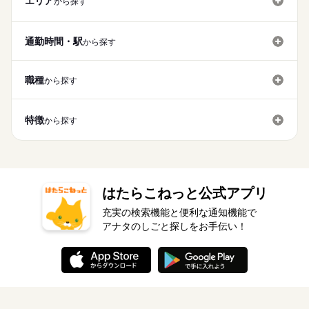
エリア
60代歓迎
から探す
年勤務後時給50～100円UP！ 【交通費備考】 ※車通勤OK/規定
のみ ●夜勤のみ ●土日休み など、いろんなシフトのお仕事をご
募集条件
交通費
主婦・主夫
履歴書不要
WEB選考完結
あり 自宅近くで勤務もOK◎ kkw_bcov2106
就業時間・曜日
紹介できます！ あなたのご希望をお聞かせください。 ※扶養内
続きを読む
続きを読む
就業時間・曜日
長期
期間・時間
勤務OK ※残業少なめ
残20未満
10時～出社
1日7h以下
16時前退社
通勤時間・駅
から探す
残20未満
10時～出社
1日7h以下
16時前退社
【時短～フルタイム勤務希望の方大募集】 【シフト例】 ・7：0
扶養内
週2・3日
週4日
土日祝休
土日祝のみ
休日・休暇
0～14：00 ・9：00～17：00 ・10：00～15：00 など ※上記は
扶養内
週2・3日
週4日
土日祝休
土日祝のみ
シフト勤務
勤務時間の一例です！ ●週2日～5日・1日6時間からOK！ ●日勤
職種
から探す
●希望のお休みをご相談ください！
シフト勤務
のみ ●夜勤のみ ●土日休み など、いろんなシフトのお仕事をご
●家庭などの事情によるお休み調整OK
働き方・環境
働き方・環境
紹介できます！ あなたのご希望をお聞かせください。 ※扶養内
続きを読む
勤務OK ※残業少なめ
ブランクOK
社会保険制度
資格支援
日払い
週払い
「土日休み」「扶養内」など
ブランクOK
社会保険制度
資格支援
日払い
週払い
特徴
から探す
希望に合わせてお仕事をご紹介します。
禁煙・分煙
駅5分以内
車OK
OPスタッフ
禁煙・分煙
駅5分以内
車OK
OPスタッフ
休日・休暇
●希望のお休みをご相談ください！
●家庭などの事情によるお休み調整OK
はたらこねっと公式アプリ
「土日休み」「扶養内」など
希望に合わせてお仕事をご紹介します。
充実の検索機能と便利な通知機能で
アナタのしごと探しをお手伝い！