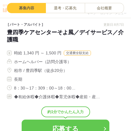
0
募集内容
選考・応募先
会社概要
キープ
ログイン
メニュー
パート・アルバイト
更新日:8月7日
豊四季ケアセンターそよ風／デイサービス／介
護職
時給 1,340 円 ～ 1,500 円
交通費全額支給
ホームヘルパー（訪問介護等）
柏市 / 豊四季駅（徒歩20分）
長期
8：30～17：309：00～18：00…
◆有給休暇◆介護休暇◆育児休暇◆産前・産…
約1分でかんたん入力
応募する