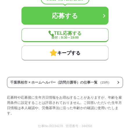
◆バイク通勤可
◆給与前払い制度あり（稼働分・規定あり）
◆定年制度あり：60歳（60歳以降については1年ごとの契約更新によ
応募する
る継続雇用制度あり）
◆給与前払い制度
TEL応募する
実際に勤務した分の給与を、給料日前に受け取ることができる制度
受付：9:30～19:00
です。
※未勤務分の給与を受け取る前借り制度ではありません。
※入社翌月の第5営業日より利用可能です。
キープする
※利用条件の詳細は社内規定によります。
【契約期間・試用期間】
契約期間：期間の定め無し
試用期間：有（3ヶ月）
千葉県柏市 × ホームヘルパー（訪問介護等）の仕事一覧
(15件)
※雇用形態・給与は同条件
※処遇改善手当（支給対象の場合）は試用期間中（3ヶ月）は支給な
し
応募時や応募後に生年月日情報をお尋ねすることがありますが、年齢を雇
時間外労働：採用までに明示
用条件に設定することは許容されておりません。ご回答いただいた生年月
日情報は本人確認や、労働基準法に沿った年齢かの確認に使用いたしま
す。
応募する
仕事No.
RO34278
管理番号：
344358