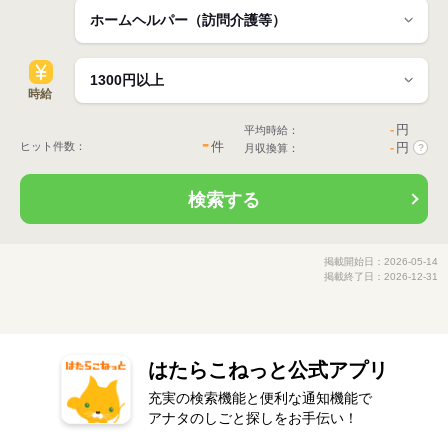
時給
-
円
平均時給：
-
件
ヒット件数：
-
円
月収換算：
?
検索する
掲載開始日：2026-05-14
掲載終了日：2026-12-31
はたらこねっと公式アプリ
充実の検索機能と便利な通知機能で
アナタのしごと探しをお手伝い！