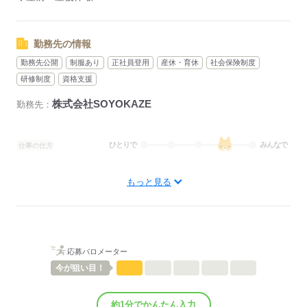
勤務先の情報
勤務先公開
制服あり
正社員登用
産休・育休
社会保険制度
研修制度
資格支援
株式会社SOYOKAZE
勤務先：
ひとりで
みんなで
仕事の仕方
しずか
にぎやか
職場の様子
もっと見る
待遇・福利厚生：
◆社会保険完備（雇用、労災、健康、厚生年金）
◆制服貸与
◆定期健康診断
◆予防接種補助金制度
応募バロメーター
◆各種研修制度
今が
狙い目！
◆食事補助
◆受動喫煙対策あり（屋内禁煙）
◆車通勤可
約1分でかんたん入力