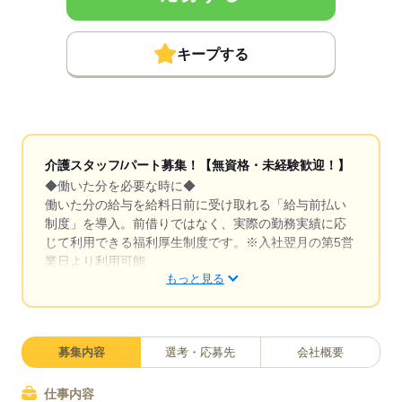
キープする
介護スタッフ/パート募集！【無資格・未経験歓迎！】
◆働いた分を必要な時に◆
働いた分の給与を給料日前に受け取れる「給与前払い
制度」を導入。前借りではなく、実際の勤務実績に応
じて利用できる福利厚生制度です。※入社翌月の第5営
業日より利用可能
もっと見る
◆イベント企画も担当◆
お客様が楽しめるレクリエーションや季節のイベン
ト、ゲームなどを自分で企画・実施できます。アイデ
募集内容
選考・応募先
会社概要
アを活かして「笑顔になれる瞬間」をたくさん作れる
のが魅力。お客様から「楽しかった」「またやりた
い」という声を直接聞けるやりがいのある仕事です。
仕事内容