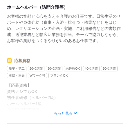
企画好きな方にもピッタリです。
ホームヘルパー（訪問介護等）
◆未経験・無資格でも安心◆
お客様の笑顔と安心を支える介護のお仕事です。日常生活のサ
「介護の仕事は初めて」「資格を持っていない」とい
ポートや身体介助（食事・入浴・排せつ・移乗など）をはじ
う方でも大丈夫！入社後は充実の研修で基本からしっ
め、レクリエーションの企画・実施、ご利用報告などの書類作
かり学べます。無資格・未経験スタートの方が多く活
成、送迎業務など幅広い業務を担当。チームで協力しながら、
躍しており、一人ひとりのペースに合わせて成長を後
お客様の笑顔をつくるやりがいのあるお仕事です。
押しします。新しいチャレンジを安心して始められる
職場です。
応募資格
新卒・第二
20代活躍
30代活躍
未経験OK
40代活躍
50代活躍
主婦・主夫
Wワーク可
ブランクOK
【応募資格】
資格ナシでもOK
初任者研修（ヘルパー2級）
ホームヘルパー1級
介護職員基礎研修
もっと見る
介護職員実務者研修
介護福祉士
普通自動車免許（AT限定可）