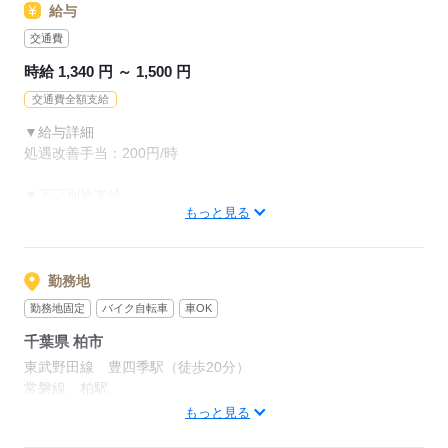
給与
《備考》
交通費
【経験】
時給 1,340 円 ～ 1,500 円
介護職員としての経験がある方歓迎。
※記録の入力にタブレットを使用します。
交通費全額支給
※土日祝日の勤務が出来る方。
▼給与詳細
※曜日固定を希望される場合は可能が曜日を確認後選考スター
処遇改善手当：200円/時
ト
▼下記別途支給
無資格の応募も可能です。
もっと見る
通勤手当
年末年始手当：380円/時
※12/300時～1/324時
応募する
寸志あり：年2回（6月・12月）
勤務地
※業績による
勤務地固定
バイク自転車
車OK
千葉県 柏市
※処遇改善手当は試用期間中（3ヶ月）は支給なし
東武野田線 豊四季駅（徒歩20分）
常磐線 柏駅
応募する
東武野田線「豊四季駅」より徒歩20分
もっと見る
JR常磐線「柏駅」よりバス：「第二小学校入口」停留所下車徒