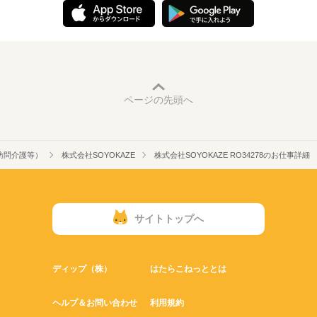
ページの先頭へ
訪問介護等）
株式会社SOYOKAZE
株式会社SOYOKAZE RO34278のお仕事詳細
サイトトップへ
ディップ（株）
はたらこねっととは
ヘルプ＆お問い合わせ
利用規約