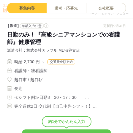
0
募集内容
選考・応募先
会社概要
キープ
ログイン
メニュー
派遣
?
更新日:7月31日
年齢入力任意
日勤のみ！『高級シニアマンションでの看護
師』健康管理
派遣会社
株式会社カラフル MD渋谷支店
時給 2,700 円 ～
交通費全額支給
看護師・准看護師
越谷市 / 越谷駅
長期
≪シフト例≫日勤8：30～17：30 …
完全週休2日 交代制【自己申告シフト！】…
約1分でかんたん入力