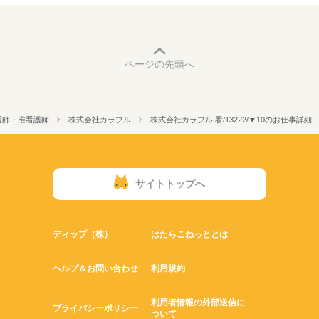
ページの先頭へ
護師・准看護師
株式会社カラフル
株式会社カラフル 看/13222/▼10のお仕事詳細
サイトトップへ
ディップ（株）
はたらこねっととは
ヘルプ＆お問い合わせ
利用規約
利用者情報の外部送信に
プライバシーポリシー
ついて