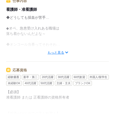
仕事内容
看護師・准看護師
◆どうしても採血が苦手…
◆オペ、急患受け入れある職場は
落ち着かないんだよな～
◆オンコール当番ってそわそわ…
もっと見る
そんな看護師さんならではのお仕事の悩み。。
専門スタッフが「苦手」「得意」
「できればやりたくない」などをヒアリング。
応募資格
（正直にお伝えいただいてOK！）
マッチングする職場を
経験優遇
新卒・第二
20代活躍
30代活躍
60代歓迎
外国人/留学生
複数ピックアップしてご紹介◎
未経験OK
40代活躍
50代活躍
主婦・主夫
ブランクOK
【必須】
准看護師 または 正看護師の資格所有者
派遣がはじめての看護師さんへ
▼
今は転職する気がなくても
【派遣がはじめての方も歓迎！】
いい案件があれば声をかけてほしい！