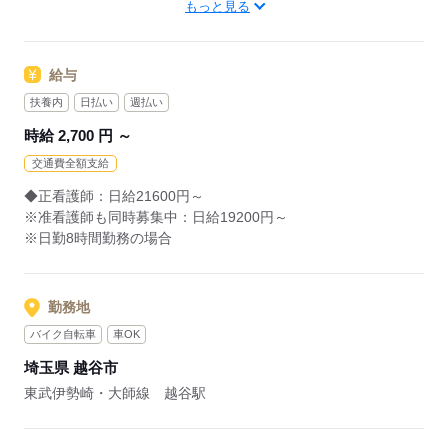
もっと見る
「卒業から転職したことないので、
といった【ゆる転活】も歓迎◎
派遣は初めて。」
給与
「ネットで調べてはみたけど、
【業務内容】
いまいち仕組みが分からない…」
病院、介護老人保健施設などでの看護。
扶養内
日払い
週払い
具体的な業務内容は勤務先により異なります。
時給 2,700 円 ～
そんな看護師さんには
派遣になったら今と何が変わるのか？
交通費全額支給
応募する
をイチからご説明いたします。
◆正看護師：日給21600円～
説明を聞いた上で、派遣登録するか
※准看護師も同時募集中：日給19200円～
決めていただいてOKです。
※日勤8時間勤務の場合
現職がある方も
ご応募・ご相談のみ歓迎です。
勤務地
バイク自転車
車OK
応募する
埼玉県 越谷市
東武伊勢崎・大師線 越谷駅