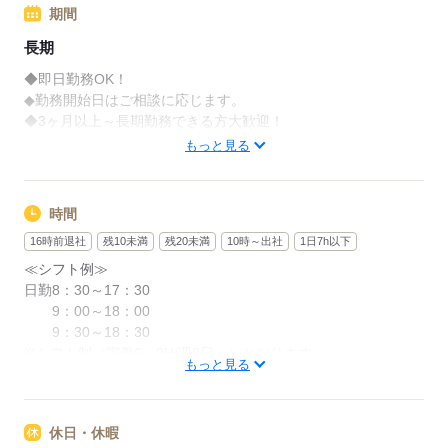
期間
長期
◆即日勤務OK！
◆勤務開始日はご相談に応じます。
◆3ヶ月以上～長期勤務できる方大歓迎！
もっと見る
応募する
時間
16時前退社
残10未満
残20未満
10時～出社
1日7h以下
≪シフト例≫
日勤8：30～17：30
9：00～18：00
9：30～18：30
※シフト制（実働6～8H/週3日～）となります。
もっと見る
～勤務シフトはお気軽にご相談ください～
「日勤のみ」「夜勤のみで働きたい」など
休日・休暇
ご希望にあったお仕事をご案内致します！