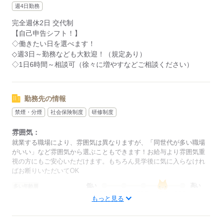
週4日勤務
完全週休2日 交代制
応募する
【自己申告シフト！】
◇働きたい日を選べます！
◇週3日～勤務なども大歓迎！（規定あり）
◇1日6時間～相談可（徐々に増やすなどご相談ください）
勤務先の情報
禁煙・分煙
社会保険制度
研修制度
雰囲気：
就業する職場により、雰囲気は異なりますが、「同世代が多い職場
がいい」など雰囲気から選ぶこともできます！お給与より雰囲気重
視の方にもご安心いただけます。もちろん見学後に気に入らなけれ
ばお断りいただいてOK
低い
高い
多い年齢層
もっと見る
男性
女性
男女の割合