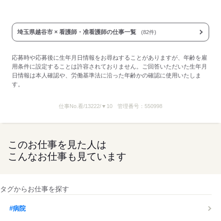
埼玉県越谷市 × 看護師・准看護師の仕事一覧
(82件)
応募時や応募後に生年月日情報をお尋ねすることがありますが、年齢を雇
用条件に設定することは許容されておりません。ご回答いただいた生年月
日情報は本人確認や、労働基準法に沿った年齢かの確認に使用いたしま
す。
仕事No.
看/13222/▼10
管理番号：
550998
このお仕事を見た人は
こんなお仕事も見ています
タグからお仕事を探す
#病院