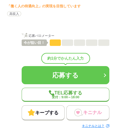
「働く人の待遇向上」の実現を目指しています
ひとりで
みんなで
仕事の仕方
高収入
しずか
にぎやか
職場の様子
配属先部署：
人数
40人
応募バロメーター
男女比
（男4：女6）
今が
狙い目！
平均年齢
40歳
概要：
業界
医療・介護・福祉関連
約1分でかんたん入力
事業内容
介護・看護関連の人材派遣業。
従業員数
30～99人
応募する
応募する
TEL応募する
受付：9:00～18:00
キニナル
キープする
キニナルとは？