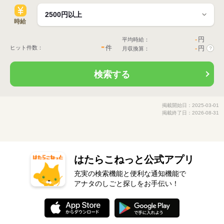
時給
-
円
平均時給：
-
件
ヒット件数：
-
円
月収換算：
?
検索する
掲載開始日：2025-03-01
掲載終了日：2026-08-31
はたらこねっと公式アプリ
充実の検索機能と便利な通知機能で
アナタのしごと探しをお手伝い！