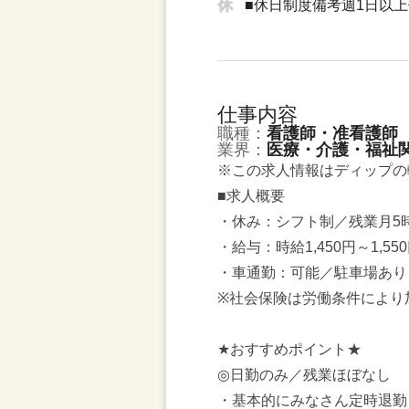
■休日制度備考週1日以
仕事内容
職種：
看護師・准看護師
業界：
医療・介護・福祉
※この求人情報はディップの
■求人概要
・休み：シフト制／残業月5
・給与：時給1,450円～1,5
・車通勤：可能／駐車場あり
※社会保険は労働条件により
★おすすめポイント★
◎日勤のみ／残業ほぼなし
・基本的にみなさん定時退勤