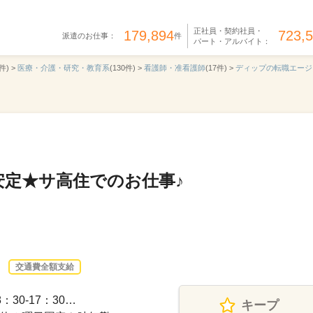
正社員・契約社員・
179,894
723,
派遣のお仕事：
件
パート・アルバイト：
件) >
医療・介護・研究・教育系
(130件) >
看護師・准看護師
(17件) >
ディップの転職エージ
安定★サ高住でのお仕事♪
交通費全額支給
30-17：30…
キープ