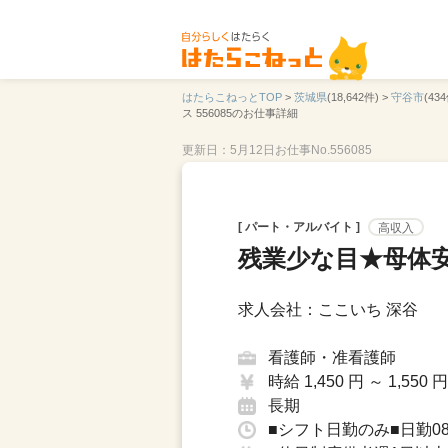
はたらこねっとTOP
>
茨城県
(18,642件) >
守谷市
(434
ス 556085のお仕事詳細
更新日：5月12日
お仕事No.556085
[ パート・アルバイト ]
高収入
残業少な目★母体
求人会社：ここいち 深谷
看護師・准看護師
時給 1,450 円 ～ 1,550 円
長期
■シフト日勤のみ■日勤08：