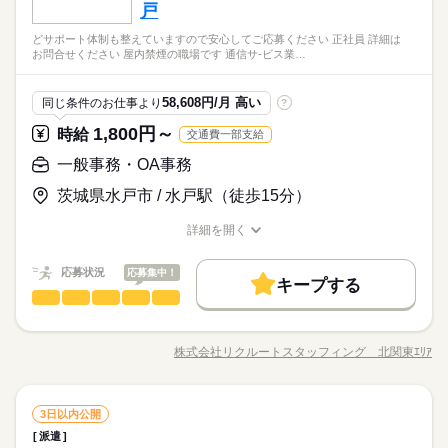
戸
どサポート体制も整えていますので安心してご応募ください 正社員 詳細は
お問合せください 屋内禁煙の職場です 通信サ‐ビス業…
58,608円/月 高い
同じ条件のお仕事より
?
1,800円～
時給
交通費一部支給
一般事務・OA事務
茨城県水戸市 / 水戸駅（徒歩15分）
詳細を開く
職種/応募資格
お仕事の特徴
給与/時間/休日
応募状況
応募集中！
キープする
一般事務・OA事務
職種
ひとりで
みんなで
仕事の仕方
◎電柱や地下に通っている通信ケーブルの保全工事に関わるお
仕事 ・工事に関する申請書類作成 ・工事費用整合、チェック ・
株式会社リクルートスタッフィング 北関東ｴﾘｱ
しずか
にぎやか
職場の様子
職種/応募資格
お仕事の特徴
給与/時間/休日
社内システムへの入力 ・現地チェック（安全確認）※担当案件
によって異なるが、月2回程度 ・電話、メールでの関連会社との
連絡業務 【直接雇用化後の待遇】 ＊賞与 年2回、計3か月分目
続きを読む
一般事務・OA事務
IT・通信関連
業界
職種
安 ＊年間休日124日 ・社用車にて現地への外出あり（運転必
3日以内公開
ひとりで
みんなで
仕事の仕方
須） #想定年収300万以上のお仕事
派遣
◎電柱や地下に通っている通信ケーブルの保全工事に関わるお