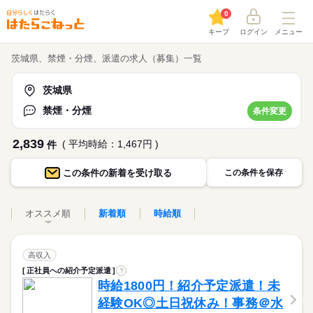
0
キープ
ログイン
メニュー
茨城県、禁煙・分煙、派遣の求人（募集）一覧
茨城県
禁煙・分煙
条件変更
2,839
( 平均時給：1,467円 )
件
この条件の
新着を受け取る
この条件を保存
オススメ順
新着順
時給順
高収入
正社員への紹介予定派遣
?
時給1800円！紹介予定派遣！未
経験OK◎土日祝休み！事務＠水