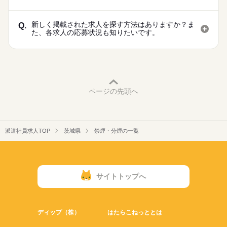
新しく掲載された求人を探す方法はありますか？ま
Q.
た、各求人の応募状況も知りたいです。
ページの先頭へ
派遣社員求人TOP
茨城県
禁煙・分煙の一覧
サイトトップへ
ディップ（株）
はたらこねっととは