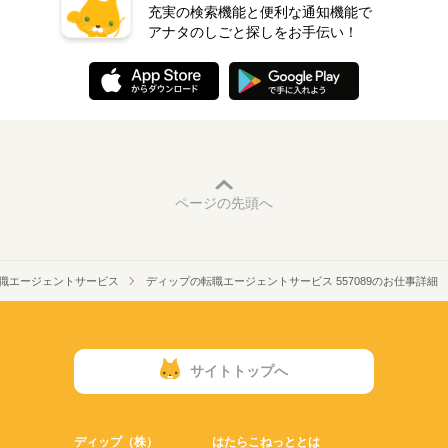
充実の検索機能と便利な通知機能で
アナタのしごと探しをお手伝い！
ページの先頭へ
職エージェントサービス
ディップの転職エージェントサービス 557089のお仕事詳細
サイトトップへ
ディップ（株）
はたらこねっととは