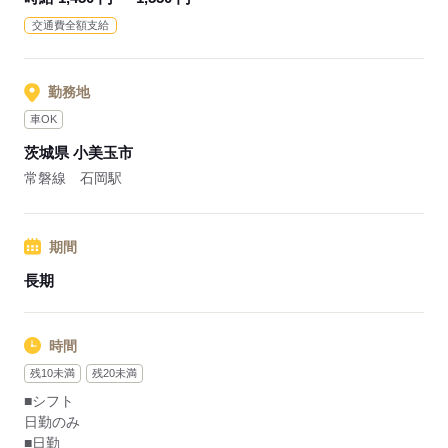
◎母体安心
交通費全額支給
・有料、サ高住、GH、在宅介護の事業と拠点を展開
・茨城県に本社をかまえる茨城県内で最大手の介護事業企業
勤務地
応募する
車OK
茨城県 小美玉市
常磐線 石岡駅
期間
長期
時間
残10未満
残20未満
■シフト
日勤のみ
■日勤