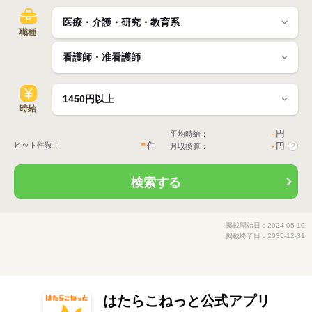
職種
時給
-
円
平均時給：
-
件
ヒット件数：
-
円
月収換算：
?
検索する
掲載開始日：2024-05-10
掲載終了日：2035-12-31
はたらこねっと公式アプリ