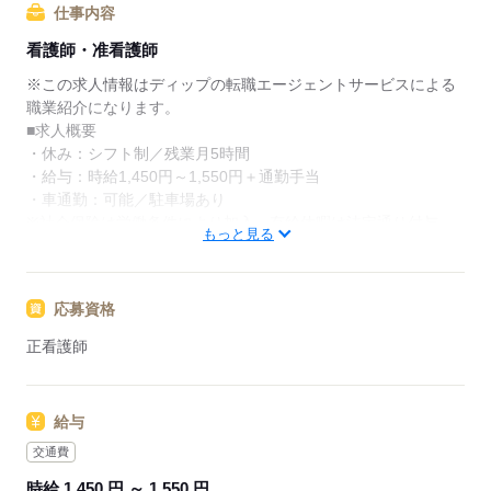
仕事内容
★ご利用メリット
看護師・准看護師
日本最大級の求人情報の中からぴったりな求人をご紹
介。
※この求人情報はディップの転職エージェントサービスによる
履歴書作成のアドバイスや面接日の調整だけでなく、
職業紹介になります。
お給料、お休み、入職時期の交渉もサポートします。
■求人概要
・休み：シフト制／残業月5時間
【もちろん無料】
・給与：時給1,450円～1,550円＋通勤手当
費用は一切かかりません。
・車通勤：可能／駐車場あり
※社会保険は労働条件により加入、有給休暇は法定通り付与
もっと見る
■業務内容ー有料老人ホームでの看護業務
主には健康管理
応募資格
※普通自動車運転免許必須（AT限定可）
正看護師
★おすすめポイント★
◎日勤のみ／残業ほぼなし
・基本的にみなさん定時退勤
給与
◎オンコール対応なし※提携機関が対応
・仕事を家に持ち帰らなくて良いので精神的にも体力的にも負
交通費
担が軽減されやすい
時給 1,450 円 ～ 1,550 円