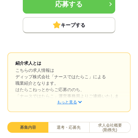
応募する
キープする
紹介求人とは
こちらの求人情報は
ディップ株式会社「ナースではたらこ」による
職業紹介となります。
はたらこねっとからご応募ののち、
「ナースではたらこ」運営事務局よりご連絡いたしま
もっと見る
す。
★職業紹介とは？
求職中の看護師さんの転職を専任の
求人会社概要
募集内容
選考・応募先
キャリアアドバイザーが入職まで無料でサポートいた
(勤務先)
します。