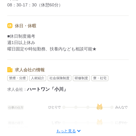
08：30-17：30（休憩60分）
休日・休暇
■休日制度備考
週1日以上休み
曜日固定や時短勤務、扶養内なども相談可能★
求人会社の情報
禁煙・分煙
人材紹介
社会保険制度
研修制度
寮・社宅
ハートワン「小川」
求人会社：
ひとりで
みんなで
仕事の仕方
しずか
にぎやか
職場の様子
配属先部署：
もっと見る
看護に関する業務