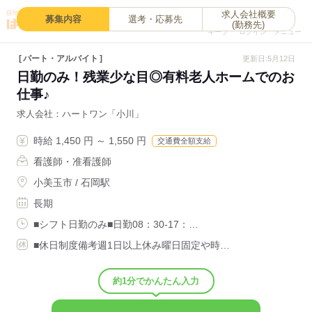
求人会社概要
0
募集内容
選考・応募先
(勤務先)
キープ
ログイン
メニュー
パート・アルバイト
更新日:5月12日
日勤のみ！残業少な目◎有料老人ホームでのお
仕事♪
求人会社
ハートワン「小川」
時給 1,450 円 ～ 1,550 円
交通費全額支給
看護師・准看護師
小美玉市 / 石岡駅
長期
■シフト日勤のみ■日勤08：30-17：…
■休日制度備考週1日以上休み曜日固定や時…
約1分でかんたん入力