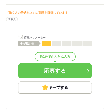
待遇・福利厚生：
■昇給：年1回
■賞与備考：なし
「働く人の待遇向上」の実現を目指しています
■受動喫煙防止措置：
高収入
敷地内禁煙
応募する
応募バロメーター
今が
狙い目！
約1分でかんたん入力
応募する
キープする