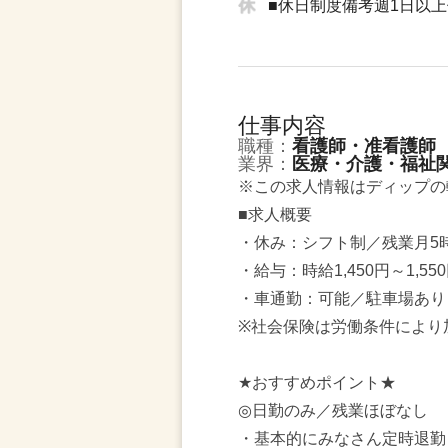
■休日制度備考週1日以
仕事内容
職種：
看護師・准看護師
業界：
医療・介護・福祉
※この求人情報はディップの
■求人概要
・休み：シフト制／残業月5
・給与：時給1,450円～1,5
・車通勤：可能／駐車場あり
※社会保険は労働条件により
★おすすめポイント★
◎日勤のみ／残業ほぼなし
・基本的にみなさん定時退勤