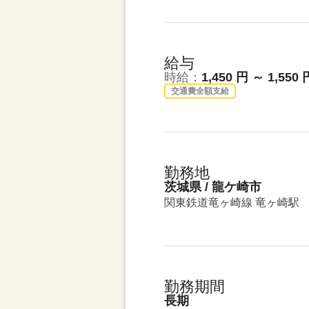
給与
時給：
1,450 円 ～ 1,550 
交通費全額支給
勤務地
茨城県 / 龍ケ崎市
関東鉄道竜ヶ崎線 竜ヶ崎駅
勤務期間
長期