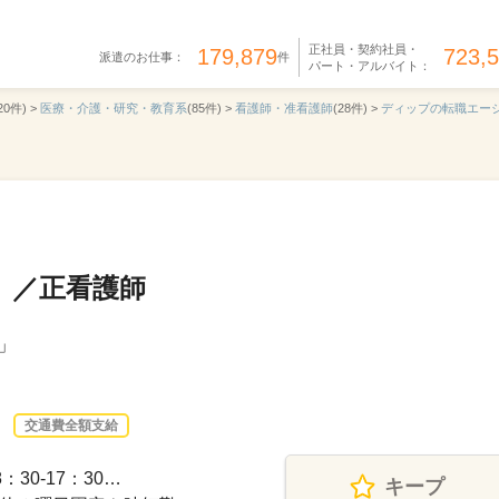
正社員・契約社員・
179,879
723,
派遣のお仕事：
件
パート・アルバイト：
20件) >
医療・介護・研究・教育系
(85件) >
看護師・准看護師
(28件) >
ディップの転職エー
」／正看護師
」
交通費全額支給
30-17：30…
キープ