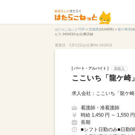
はたらこねっとTOP
>
茨城県
(18,645件) >
龍ケ崎市
(4
ビス 343423のお仕事詳細
更新日：5月12日
お仕事No.343423
[ パート・アルバイト ]
高収入
ここいち「龍ケ崎
求人会社：ここいち「龍ケ崎
看護師・准看護師
時給 1,450 円 ～ 1,550 円
長期
■シフト日勤のみ■日勤08：