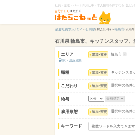
社員・派遣・パートのお仕事・求人情報を探すなら【はた
派遣社員求人TOP
>
石川県
(10,118件) >
輪島市
(266件)
石川県 輪島市、キッチンスタッフ、
エリア
輪島市
追加･変更
駅・沿線選択
職種
キッチンスタ
追加･変更
こだわり
選択中の条件
追加･変更
給与
雇用形態
選択中の条件
追加･変更
キーワード