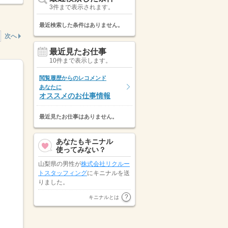
3件まで表示されます。
最近検索した条件はありません。
次へ
最近見たお仕事
10件まで表示します。
閲覧履歴からのレコメンド
あなたに
オススメのお仕事情報
最近見たお仕事はありません。
あなたもキニナル
使ってみない？
山梨県の男性が
株式会社リクルー
トスタッフィング
にキニナルを送
りました。
山梨県の男性が
株式会社みどり会
キニナルとは
にキニナルを送りました。