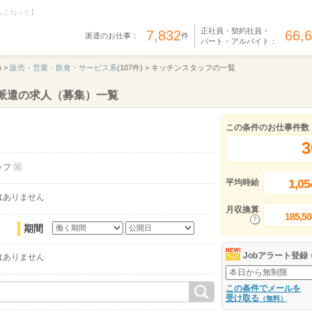
らこねっと】
正社員・契約社員・
7,832
66,
派遣のお仕事：
件
パート・アルバイト：
 >
販売・営業・飲食・サービス系
(107件) >
キッチンスタッフの一覧
派遣の求人（募集）一覧
この条件のお仕事件数
3
ッフ
1,05
平均時給
はありません
月収換算
185,50
期間
Jobアラート登録
はありません
この条件でメールを
受け取る
（無料）