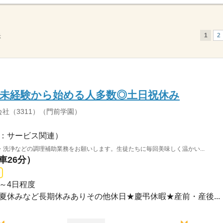
1
2
示
】未経験から始める人多数◎土日祝休み
社（3311）（門前学園）
：サービス関連）
洗浄などの調理補助業務をお願いします。生徒たちに毎回美味しく温かい...
車26分）
週3～4日程度
休み夏休みなど長期休みありその他休日★慶弔休暇★産前・産後...