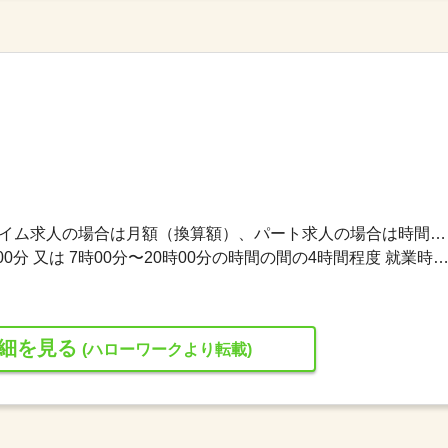
1,100円〜1,100円 ※フルタイム求人の場合は月額（換算額）、パート求人の場合は時間額を表示しています。
就業時間１ 8時00分〜14時00分 又は 7時00分〜20時00分の時間の間の4時間程度 就業時間に関する特記事項 ・就業時間につ
細を見る
(ハローワークより転載)