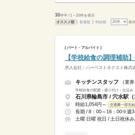
30
件中 / 1～20件を表示
表
オススメ順
新着順
時給順
[ パート・アルバイト ]
【学校給食の調理補助
求人会社：ハーベストネクスト株式会
キッチンスタッフ
（業界
学校給食の配膳・盛り付け・仕込み・
石川県輪島市 / 穴水駅（
時給1,054円～
交通費一部支給
長期 / 8：00～16：00※
土曜 日曜 祝日 / 土日祝