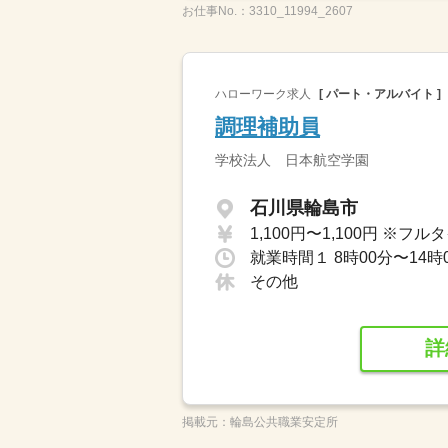
お仕事No.：
3310_11994_2607
ハローワーク求人
[ パート・アルバイト ]
調理補助員
学校法人 日本航空学園
石川県輪島市
その他
詳
掲載元：
輪島公共職業安定所