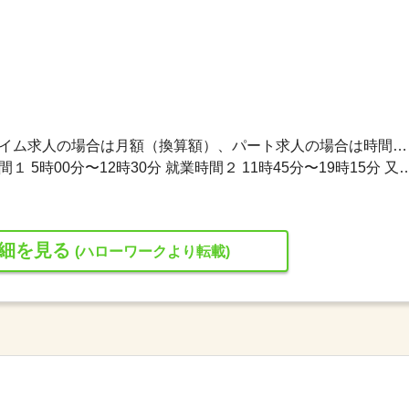
1,344円〜1,344円 ※フルタイム求人の場合は月額（換算額）、パート求人の場合は時間額を表示しています。
交替制（シフト制） 就業時間１ 5時00分〜12時30分 就業時間２ 11時45分〜19時15分 又は 9時15分〜17時15分の時間の間
細を見る
(ハローワークより転載)