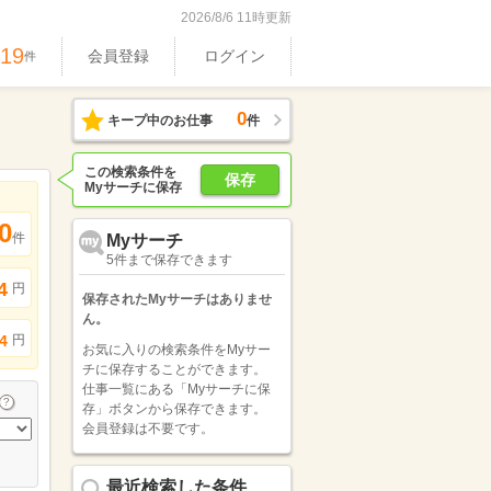
2026/8/6 11時更新
619
会員登録
ログイン
件
0
キープ中のお仕事
件
この検索条件を
保存
Myサーチに保存
0
件
Myサーチ
5件まで保存できます
4
円
保存されたMyサーチはありませ
ん。
円
4
お気に入りの検索条件をMyサー
チに保存することができます。
仕事一覧にある「Myサーチに保
存」ボタンから保存できます。
会員登録は不要です。
最近検索した条件