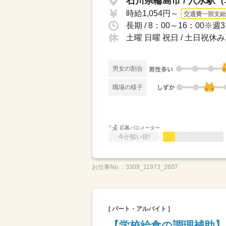
石川県輪島市 / 穴水駅（
時給1,054円～
交通費一部支給
長期 / 8：00～16：00※
土曜 日曜 祝日 / 土日祝
男女の割合
職場の様子
応募バロメーター
今が狙い目!
お仕事No.：
3309_11973_2607
[ パート・アルバイト ]
【学校給食の調理補助