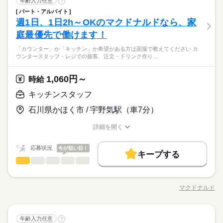
キッチンスタッフ
職種
バーガーやポテトの調理 ・資材の補充 ・清掃 調理にはすべ
年齢入力任意
シフト勤務
?
男性
女性
男女の割合
就業時間・曜日
サービス関連
業界
続きを読む
てマニュアルあり◎ その通りに作ればOKなので 料理をしたこ
パート・アルバイト
「カウンター」か「キッチン」か 希望がある方は面接で教えて
1ヵ月～3ヵ月
働き方・環境
期間・時間
10時～出社
1日4h以下
1日7h以下
16時前退社
とがない人でも サクサク覚えられます。
週1日、1日2h～OKのマクドナルドなら、家
応募資格
ください◎ ◆カウンタースタッフ ・レジでの接客、注文 ・ドリ
ひとりで
みんなで
ブランクOK
社会保険制度
日払い
禁煙・分煙
仕事の仕方
10：00～19：30 上記は勤務時間の一例です シフトはご希望に合
ンク作り ・ソフトクリーム作り ・商品のお渡し ・店内清掃 最
扶養内
Wワーク可
週4日
土日祝休
家庭都合休可
庭最優先で働けます！
未経験の方も大歓迎！ ＜ひとつでも当てはまる方、ぜひ＞ □子
休日・休暇
続きを読む
わせて調整可能です。 ●時短・短時間 ●土日休み ●お子さまのお
初はカウンターでの注文受付から。 タッチパネル式のレジで 操
バイク自転車
車OK
OPスタッフ
育てを優先して働きたい □シフトを自由に組めるとうれしい □働
シフト勤務
迎えや ご家族の帰宅の時間に合わせて退勤 などなど、ライフ
子育てと仕事を両立したい方。 家庭が落ち着いてきた40代・50
「カウンター」か「キッチン」か希望がある方は面接で教えてください カ
作は商品を選んでタッチするだけ◎ ◆キッチンでの調理 ・ハン
続きを読む
希望休などは毎月のシフト提出時に お伺いしています。 希望は
くのはかなりひさびさ or 初めて □テキパキ動くのは得意な方か
しずか
にぎやか
職場の様子
働き方・環境
ウンタースタッフ・レジでの接客、注文・ドリンク作り…
スタイルに合わせて 働きやすい時間帯をご相談下さい♪
代の方。 マクドナルドでは 主婦（夫）さん一人ひとりの家庭事
バーガーやポテトの調理 ・資材の補充 ・清掃 調理にはすべ
お気軽にご相談ください♪ 「週3日～4日程度」 「平日のみで土
も □よく知ってるお店だと安心 朝～昼の時間帯は 主婦（夫）さ
サービス関連
業界
続きを読む
情に あわせた働きやすい環境があります！ シフトの組みやす
てマニュアルあり◎ その通りに作ればOKなので 料理をしたこ
日は休みたい」 などもご相談可能です。
ブランクOK
社会保険制度
日払い
禁煙・分煙
んが多数活躍中。 「お客さまと接するうちに笑顔が増えた」
続きを読む
さ、バツグン ￣￣￣￣￣￣￣￣￣￣￣￣￣￣ 子どもが保育園に
とがない人でも サクサク覚えられます。
1,060円～
応募資格
時給
「カラダを動かしてリフレッシュできる」 と、好評です。 ちょ
バイク自転車
車OK
OPスタッフ
あがり一段落。 ひさびさにお仕事しようかな？ でも、いきなり
続きを読む
続きを読む
うどいい息抜きにもなりますよ！
未経験の方も大歓迎！ ＜ひとつでも当てはまる方、ぜひ＞ □子
フルタイムは ちょっと不安…？ マクドナルドなら週1日からで
キッチンスタッフ
休日・休暇
時給 1,100円～
給与
育てを優先して働きたい □シフトを自由に組めるとうれしい □働
もOK。 午前中に数時間でもOK。 さらに、シフト提出は1週間
詳しい募集要項をすべて見る
子育てと仕事を両立したい方。 家庭が落ち着いてきた40代・50
希望休などは毎月のシフト提出時に お伺いしています。 希望は
石川県かほく市 / 宇野気駅（車7分）
くのはかなりひさびさ or 初めて □テキパキ動くのは得意な方か
ごと！ 日々の子どもとのふれあいタイム、 授業参観や運動会な
【給与備考】 ■高校生：時給1100円～ ※22：00～翌5：00は時
お仕事の特徴
代の方。 マクドナルドでは 主婦（夫）さん一人ひとりの家庭事
お気軽にご相談ください♪ 「週3日～4日程度」 「平日のみで土
も □よく知ってるお店だと安心 朝～昼の時間帯は 主婦（夫）さ
どの学校行事、 子育て仲間とランチやお買い物。 たくさんの予
給25％UP ※給与は1分単位で支給 1分単位でお給料を計算しま
情に あわせた働きやすい環境があります！ シフトの組みやす
日は休みたい」 などもご相談可能です。
基本特徴
詳細を開く
んが多数活躍中。 「お客さまと接するうちに笑顔が増えた」
続きを読む
定も、余裕を持って スケジュールを組めますよ。 全店統一の分
すので、無駄なく働けます！年2回昇給の機会あり。 勤務時はマ
さ、バツグン ￣￣￣￣￣￣￣￣￣￣￣￣￣￣ 子どもが保育園に
職種/応募資格
お仕事の特徴
給与/時間/休日
応募する
「カラダを動かしてリフレッシュできる」 と、好評です。 ちょ
かりやすい マニュアルを用意しています ￣￣￣￣￣￣￣￣￣￣
クドナルド商品が約30％オフです！！
未経験OK
30代活躍
40代活躍
50代活躍
60代歓迎
あがり一段落。 ひさびさにお仕事しようかな？ でも、いきなり
続きを読む
続きを読む
うどいい息抜きにもなりますよ！
￣￣￣￣ 初めはオリエンテーションで 接客ルールなどをお勉
続きを読む
応募状況
今が狙い目！
フルタイムは ちょっと不安…？ マクドナルドなら週1日からで
キープする
募集条件
時給 1,100円～
強。 その後、トレーナーと一緒に カウンターデビュー。 レジの
給与
もOK。 午前中に数時間でもOK。 さらに、シフト提出は1週間
キッチンスタッフ
職種
詳しい募集要項をすべて見る
男性
女性
男女の割合
メニューは写真付き！ 最初は覚えきれなくても、 あせらず探せ
勤務先公開
主婦・主夫
学生歓迎
外国人/留学生
続きを読む
ごと！ 日々の子どもとのふれあいタイム、 授業参観や運動会な
【給与備考】 ■高校生：時給1100円～ ※22：00～翌5：00は時
ば大丈夫。
「カウンター」か「キッチン」か 希望がある方は面接で教えて
長期
期間・時間
どの学校行事、 子育て仲間とランチやお買い物。 たくさんの予
給25％UP ※給与は1分単位で支給 1分単位でお給料を計算しま
履歴書不要
基本特徴
ください◎ ◆カウンタースタッフ ・レジでの接客、注文 ・ドリ
定も、余裕を持って スケジュールを組めますよ。 全店統一の分
すので、無駄なく働けます！年2回昇給の機会あり。 勤務時はマ
マクドナルド
ひとりで
みんなで
仕事の仕方
7：00～23：00 ※上記は営業時間となります ※曜日によって営
職種/応募資格
お仕事の特徴
給与/時間/休日
ンク作り ・ソフトクリーム作り ・商品のお渡し ・店内清掃 最
応募する
未経験OK
30代活躍
40代活躍
50代活躍
60代歓迎
かりやすい マニュアルを用意しています ￣￣￣￣￣￣￣￣￣￣
就業時間・曜日
クドナルド商品が約30％オフです！！
続きを読む
業時間 勤務時間が異なる場合がございます 週1日～、1日2h～
初はカウンターでの注文受付から。 タッチパネル式のレジで 操
￣￣￣￣ 初めはオリエンテーションで 接客ルールなどをお勉
募集条件
続きを読む
OK！ シフトは1週間毎の自己申告制 忙しい方も、予定に合わせ
10時～出社
1日4h以下
1日7h以下
16時前退社
作は商品を選んでタッチするだけ◎ ◆キッチンでの調理 ・ハン
続きを読む
しずか
にぎやか
強。 その後、トレーナーと一緒に カウンターデビュー。 レジの
職場の様子
て働けます♪
勤務先公開
キッチンスタッフ
主婦・主夫
学生歓迎
外国人/留学生
職種
バーガーやポテトの調理 ・資材の補充 ・清掃 調理にはすべ
年齢入力任意
?
男性
女性
男女の割合