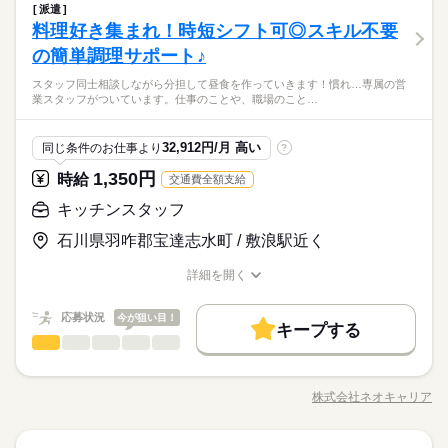
就業時間・曜日
サービス関連
業界
続きを読む
てマニュアルあり◎ その通りに作ればOKなので 料理をしたこ
派遣
「カウンター」か「キッチン」か 希望がある方は面接で教えて
扶養内
Wワーク可
週4日
土日祝休
家庭都合休可
1ヵ月～3ヵ月
期間・時間
とがない人でも サクサク覚えられます。
10時～出社
1日4h以下
1日7h以下
16時前退社
料理好き集まれ！時短シフト可◎スキル不要
応募資格
ください◎ ◆カウンタースタッフ ・レジでの接客、注文 ・ドリ
ひとりで
みんなで
シフト勤務
仕事の仕方
10：00～19：30 上記は勤務時間の一例です シフトはご希望に合
ンク作り ・ソフトクリーム作り ・商品のお渡し ・店内清掃 最
の簡単調理サポート♪
扶養内
Wワーク可
週4日
土日祝休
家庭都合休可
未経験の方も大歓迎！ ＜ひとつでも当てはまる方、ぜひ＞ □子
休日・休暇
続きを読む
わせて調整可能です。 ●時短・短時間 ●土日休み ●お子さまのお
初はカウンターでの注文受付から。 タッチパネル式のレジで 操
育てを優先して働きたい □シフトを自由に組めるとうれしい □働
働き方・環境
迎えや ご家族の帰宅の時間に合わせて退勤 などなど、ライフ
シフト勤務
子育てと仕事を両立したい方。 家庭が落ち着いてきた40代・50
スタッフ同士相談しながら分担して昼食を作っていきます！慣れ…専属の営
作は商品を選んでタッチするだけ◎ ◆キッチンでの調理 ・ハン
続きを読む
希望休などは毎月のシフト提出時に お伺いしています。 希望は
くのはかなりひさびさ or 初めて □テキパキ動くのは得意な方か
しずか
にぎやか
職場の様子
業スタッフがついています。仕事のことや、職場のこと…
スタイルに合わせて 働きやすい時間帯をご相談下さい♪
ブランクOK
社会保険制度
日払い
禁煙・分煙
働き方・環境
代の方。 マクドナルドでは 主婦（夫）さん一人ひとりの家庭事
バーガーやポテトの調理 ・資材の補充 ・清掃 調理にはすべ
お気軽にご相談ください♪ 「週3日～4日程度」 「平日のみで土
も □よく知ってるお店だと安心 朝～昼の時間帯は 主婦（夫）さ
サービス関連
業界
続きを読む
情に あわせた働きやすい環境があります！ シフトの組みやす
てマニュアルあり◎ その通りに作ればOKなので 料理をしたこ
日は休みたい」 などもご相談可能です。
んが多数活躍中。 「お客さまと接するうちに笑顔が増えた」
ブランクOK
社会保険制度
日払い
禁煙・分煙
続きを読む
バイク自転車
車OK
OPスタッフ
さ、バツグン ￣￣￣￣￣￣￣￣￣￣￣￣￣￣ 子どもが保育園に
とがない人でも サクサク覚えられます。
応募資格
「カラダを動かしてリフレッシュできる」 と、好評です。 ちょ
32,912円/月 高い
同じ条件のお仕事より
?
バイク自転車
車OK
OPスタッフ
あがり一段落。 ひさびさにお仕事しようかな？ でも、いきなり
続きを読む
続きを読む
うどいい息抜きにもなりますよ！
未経験の方も大歓迎！ ＜ひとつでも当てはまる方、ぜひ＞ □子
フルタイムは ちょっと不安…？ マクドナルドなら週1日からで
休日・休暇
1,350円
時給
交通費全額支給
時給 1,060円～
給与
育てを優先して働きたい □シフトを自由に組めるとうれしい □働
もOK。 午前中に数時間でもOK。 さらに、シフト提出は1週間
詳しい募集要項をすべて見る
子育てと仕事を両立したい方。 家庭が落ち着いてきた40代・50
希望休などは毎月のシフト提出時に お伺いしています。 希望は
くのはかなりひさびさ or 初めて □テキパキ動くのは得意な方か
キッチンスタッフ
ごと！ 日々の子どもとのふれあいタイム、 授業参観や運動会な
【給与備考】 ■高校生：時給1060円～ ※22：00～翌5：00は時
お仕事の特徴
代の方。 マクドナルドでは 主婦（夫）さん一人ひとりの家庭事
お気軽にご相談ください♪ 「週3日～4日程度」 「平日のみで土
も □よく知ってるお店だと安心 朝～昼の時間帯は 主婦（夫）さ
どの学校行事、 子育て仲間とランチやお買い物。 たくさんの予
給25％UP ※給与は1分単位で支給 1分単位でお給料を計算しま
情に あわせた働きやすい環境があります！ シフトの組みやす
日は休みたい」 などもご相談可能です。
石川県羽咋郡宝達志水町 / 敷浪駅近く
基本特徴
んが多数活躍中。 「お客さまと接するうちに笑顔が増えた」
続きを読む
定も、余裕を持って スケジュールを組めますよ。 全店統一の分
すので、無駄なく働けます！勤務時はマクドナルド商品が約3
さ、バツグン ￣￣￣￣￣￣￣￣￣￣￣￣￣￣ 子どもが保育園に
応募する
「カラダを動かしてリフレッシュできる」 と、好評です。 ちょ
かりやすい マニュアルを用意しています ￣￣￣￣￣￣￣￣￣￣
0％オフです。 500円の商品が350円で買えちゃう。
未経験OK
30代活躍
40代活躍
50代活躍
60代歓迎
あがり一段落。 ひさびさにお仕事しようかな？ でも、いきなり
続きを読む
詳細を開く
続きを読む
うどいい息抜きにもなりますよ！
￣￣￣￣ 初めはオリエンテーションで 接客ルールなどをお勉
続きを読む
職種/応募資格
お仕事の特徴
給与/時間/休日
フルタイムは ちょっと不安…？ マクドナルドなら週1日からで
募集条件
時給 1,060円～
強。 その後、トレーナーと一緒に カウンターデビュー。 レジの
給与
もOK。 午前中に数時間でもOK。 さらに、シフト提出は1週間
詳しい募集要項をすべて見る
メニューは写真付き！ 最初は覚えきれなくても、 あせらず探せ
応募状況
今が狙い目！
勤務先公開
主婦・主夫
学生歓迎
外国人/留学生
続きを読む
ごと！ 日々の子どもとのふれあいタイム、 授業参観や運動会な
【給与備考】 ■高校生：時給1060円～ ※22：00～翌5：00は時
キープする
ば大丈夫。
長期
期間・時間
キッチンスタッフ
職種
どの学校行事、 子育て仲間とランチやお買い物。 たくさんの予
給25％UP ※給与は1分単位で支給 1分単位でお給料を計算しま
男性
女性
履歴書不要
男女の割合
基本特徴
定も、余裕を持って スケジュールを組めますよ。 全店統一の分
すので、無駄なく働けます！勤務時はマクドナルド商品が約3
9：00～21：00 ※上記は営業時間となります ※曜日によって営
―――――――――――――――――― ★★有料老人ホームで
応募する
未経験OK
30代活躍
40代活躍
50代活躍
60代歓迎
かりやすい マニュアルを用意しています ￣￣￣￣￣￣￣￣￣￣
就業時間・曜日
0％オフです。 500円の商品が350円で買えちゃう。
業時間 勤務時間が異なる場合がございます 週1日～、1日2h～
の簡単な調理★★ ―――――――――――――――――― ◇ご
株式会社ネオキャリア
￣￣￣￣ 初めはオリエンテーションで 接客ルールなどをお勉
募集条件
ひとりで
続きを読む
みんなで
仕事の仕方
OK！ シフトは1週間毎の自己申告制 忙しい方も、予定に合わせ
職種/応募資格
お仕事の特徴
給与/時間/休日
利用者さまにお出しする 食事の調理をお願いします。 ≪具体
10時～出社
1日4h以下
1日7h以下
16時前退社
強。 その後、トレーナーと一緒に カウンターデビュー。 レジの
続きを読む
て働けます♪
的には≫ ・具材を切る ・簡単な調理 ・盛り付け ・皿洗い（機
勤務先公開
主婦・主夫
学生歓迎
外国人/留学生
メニューは写真付き！ 最初は覚えきれなくても、 あせらず探せ
扶養内
Wワーク可
週1日～
週2・3日
土日祝のみ
続きを読む
続きを読む
械洗浄） 毎日スタッフ同士相談しながら 分担して昼食を作って
続きを読む