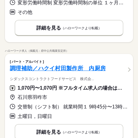
変形労働時間制 変形労働時間制の単位 １ヶ月単位 又は 10時00分〜21時00分の時間の間の8時間程度 就業時間に関する特記事項 実労働時間：７時間４０分
その他
詳細を見る
（ハローワークより転載）
ハローワーク求人（掲載元：府中公共職業安定所）
パート・アルバイト
調理補助／ハクイ村田製作所 内厨房
シダックスコントラクトフードサービス 株式会...
1,070円〜1,070円 ※フルタイム求人の場合は月額（換算額）、パート求人の場合は時間額を表示しています。
石川県羽咋市
交替制（シフト制） 就業時間１ 9時45分〜13時45分 就業時間２ 10時00分〜14時00分
土曜日，日曜日
詳細を見る
（ハローワークより転載）