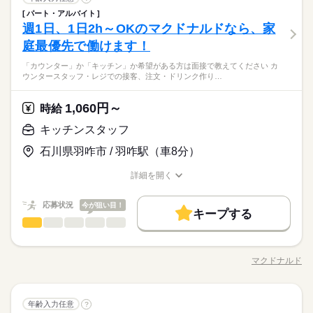
男性
女性
男女の割合
医療・介護・福祉関連
業界
だければOK！ できることから少しずつ 慣れていって下さい。
パート・アルバイト
―――――――――――――――――― ★★有料老人ホームで
料理に興味があれば必ず活躍できますよ。 ※定員状況により他
週1日、1日2h～OKのマクドナルドなら、家
応募資格
の簡単な調理★★ ―――――――――――――――――― ◇ご
の業態の施設を ご紹介させていただくこともございます。
ひとりで
みんなで
仕事の仕方
利用者さまにお出しする 食事の調理をお願いします。 ≪具体
庭最優先で働けます！
未経験の方、ブランクのある方歓迎！ 人柄・やる気を重視して
続きを読む
的には≫ ・具材を切る ・簡単な調理 ・盛り付け ・皿洗い（機
います。 ▼専属の営業スタッフがついています。 仕事のこと
料理経験がある方大歓迎！短時間からの勤務OKだからプライベ
「カウンター」か「キッチン」か希望がある方は面接で教えてください カ
械洗浄） 毎日スタッフ同士相談しながら 分担して昼食を作って
続きを読む
や、職場のこと。 分からないことや不安なこと。 誰に相談した
しずか
にぎやか
職場の様子
ウンタースタッフ・レジでの接客、注文・ドリンク作り…
ートと両立も◎「子どもが保育園にいる間だけ」「ちょっとし
いきます！ 慣れるまでは、先輩の指示通りに 作業を進めていた
らいいんだろう？ そんな時、あなたのフォローや 問題を解決し
医療・介護・福祉関連
業界
た息抜き＆お小遣い稼ぎに」などお気軽にご相談ください。
だければOK！ できることから少しずつ 慣れていって下さい。
てくれるのが 専属の営業スタッフ。 何でも相談できる相手がい
続きを読む
料理に興味があれば必ず活躍できますよ。 ※定員状況により他
1,060円～
応募資格
時給
るので 安心してお仕事できますよ。
の業態の施設を ご紹介させていただくこともございます。
未経験の方、ブランクのある方歓迎！ 人柄・やる気を重視して
キッチンスタッフ
お仕事の特徴
時給 1,350円
給与
います。 ▼専属の営業スタッフがついています。 仕事のこと
詳しい募集要項をすべて見る
料理経験がある方大歓迎！短時間からの勤務OKだからプライベ
働く人の待遇向上
石川県羽咋市 / 羽咋駅（車8分）
や、職場のこと。 分からないことや不安なこと。 誰に相談した
上記は勤務時間の一例です シフトはご希望に合わせて調整可能
ートと両立も◎「子どもが保育園にいる間だけ」「ちょっとし
らいいんだろう？ そんな時、あなたのフォローや 問題を解決し
です。 ●時短・短時間 ●土日休み ●お子さまのお迎えや ご家
高収入
た息抜き＆お小遣い稼ぎに」などお気軽にご相談ください。
詳細を開く
てくれるのが 専属の営業スタッフ。 何でも相談できる相手がい
続きを読む
族の帰宅の時間に合わせて退勤 などなど、ライフスタイルに合
職種/応募資格
お仕事の特徴
給与/時間/休日
応募する
基本特徴
るので 安心してお仕事できますよ。
わせて 働きやすい時間帯をご相談下さい♪ 【交通費備考】 ※交
通費全額支給（派遣先による） ※車通勤OK/規定あり
続きを読む
応募状況
今が狙い目！
未経験OK
新卒・第二
40代活躍
50代活躍
60代歓迎
続きを読む
キープする
時給 1,350円
給与
キッチンスタッフ
職種
詳しい募集要項をすべて見る
男性
女性
男女の割合
募集条件
働く人の待遇向上
基本特徴
高収入
上記は勤務時間の一例です シフトはご希望に合わせて調整可能
「カウンター」か「キッチン」か 希望がある方は面接で教えて
1ヵ月～3ヵ月
期間・時間
交通費
即日スタート
主婦・主夫
学生歓迎
です。 ●時短・短時間 ●土日休み ●お子さまのお迎えや ご家
未経験OK
新卒・第二
40代活躍
50代活躍
60代歓迎
ください◎ ◆カウンタースタッフ ・レジでの接客、注文 ・ドリ
族の帰宅の時間に合わせて退勤 などなど、ライフスタイルに合
マクドナルド
ひとりで
みんなで
募集条件
仕事の仕方
10：00～19：30 上記は勤務時間の一例です シフトはご希望に合
履歴書不要
WEB登録
職種/応募資格
お仕事の特徴
給与/時間/休日
ンク作り ・ソフトクリーム作り ・商品のお渡し ・店内清掃 最
応募する
わせて 働きやすい時間帯をご相談下さい♪ 【交通費備考】 ※交
続きを読む
わせて調整可能です。 ●時短・短時間 ●土日休み ●お子さまのお
初はカウンターでの注文受付から。 タッチパネル式のレジで 操
交通費
即日スタート
主婦・主夫
学生歓迎
通費全額支給（派遣先による） ※車通勤OK/規定あり
続きを読む
就業時間・曜日
迎えや ご家族の帰宅の時間に合わせて退勤 などなど、ライフ
続きを読む
作は商品を選んでタッチするだけ◎ ◆キッチンでの調理 ・ハン
続きを読む
しずか
にぎやか
職場の様子
履歴書不要
WEB登録
スタイルに合わせて 働きやすい時間帯をご相談下さい♪
キッチンスタッフ
職種
バーガーやポテトの調理 ・資材の補充 ・清掃 調理にはすべ
年齢入力任意
10時～出社
1日4h以下
1日7h以下
16時前退社
?
男性
女性
男女の割合