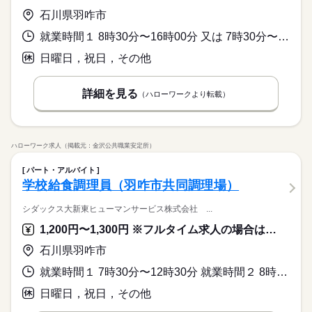
長期
期間・時間
シフト勤務
就業時間・曜日
石川県羽咋市
8：00～21：00 ※上記は営業時間となります ※曜日によって営
働き方・環境
10時～出社
1日4h以下
1日7h以下
16時前退社
休日・休暇
業時間 勤務時間が異なる場合がございます 週1日～、1日2h～
就業時間１ 8時30分〜16時00分 又は 7時30分〜16時00分の時間の間の5時間以上 就業時間に関する特記事項 ※勤務時間は相談に応じます。
大手企業
ブランクOK
社会保険制度
研修制度
OK！ シフトは1週間毎の自己申告制 忙しい方も、予定に合わせ
シフト制なので、自分の都合にあわせて
扶養内
Wワーク可
週1日～
週2・3日
土日祝のみ
日曜日，祝日，その他
て働けます♪
お休みの日が調整できます
制服あり
禁煙・分煙
バイク自転車
車OK
まかない
シフト勤務
続きを読む
働き方・環境
詳細を見る
（ハローワークより転載）
大手企業
ブランクOK
社会保険制度
研修制度
休日・休暇
制服あり
禁煙・分煙
バイク自転車
車OK
まかない
シフト制なので、自分の都合にあわせて
お休みの日が調整できます
ハローワーク求人（掲載元：金沢公共職業安定所）
パート・アルバイト
学校給食調理員（羽咋市共同調理場）
シダックス大新東ヒューマンサービス株式会社 ...
1,200円〜1,300円 ※フルタイム求人の場合は月額（換算額）、パート求人の場合は時間額を表示しています。
石川県羽咋市
就業時間１ 7時30分〜12時30分 就業時間２ 8時30分〜12時30分 就業時間３ 13時30分〜16時00分 又は 7時30分〜16時00分の時間の間の4時間程度 就業時間に関する特記事項 ※勤務時間は相談に応じます。
日曜日，祝日，その他