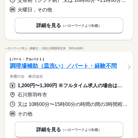
交替制（シフト制） 又は 10時00分〜21時00分の時間の間の8時間程度 就業時間に関する特記事項 就業時間１０：００～２１：００の間の５～８時間の勤務
火曜日，その他
詳細を見る
（ハローワークより転載）
ハローワーク求人（掲載元：七尾公共職業安定所 羽咋出張所）
パート・アルバイト
調理場補助（皿洗い）／パート・経験不問
朱鷺の台 株式会社
1,200円〜1,300円 ※フルタイム求人の場合は月額（換算額）、パート求人の場合は時間額を表示しています。
石川県羽咋市
又は 10時00分〜15時00分の時間の間の3時間程度 就業時間に関する特記事項 ・勤務時間は応相談
その他
詳細を見る
（ハローワークより転載）