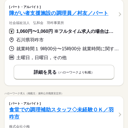
パート・アルバイト
障がい者支援施設の調理員／村友／パート
社会福祉法人 弘和会 羽咋事業所
1,060円〜1,060円 ※フルタイム求人の場合は月額（換算額）、パート求人の場合は時間額を表示しています。
石川県羽咋市
就業時間１ 9時00分〜15時00分 就業時間に関する特記事項 ・祝日に勤務できる方
土曜日，日曜日，その他
詳細を見る
（ハローワークより転載）
ハローワーク求人（掲載元：浦和公共職業安定所）
パート・アルバイト
食堂での調理補助スタッフ◇未経験ＯＫ／羽
咋市
株式会社小梅