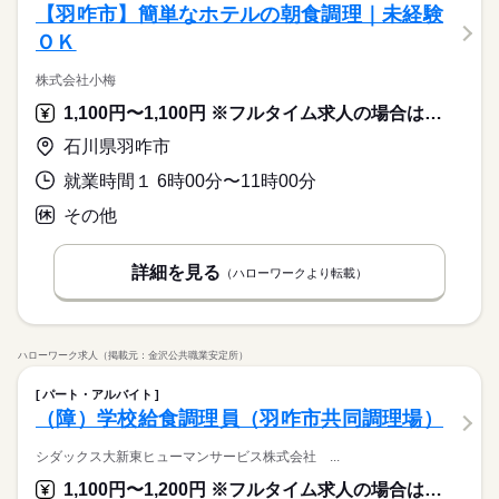
てマニュアルあり◎ その通りに作ればOKなので 料理をしたこ
ば大丈夫。
「カウンター」か「キッチン」か 希望がある方は面接で教えて
履歴書不要
【羽咋市】簡単なホテルの朝食調理｜未経験
長期
期間・時間
とがない人でも サクサク覚えられます。
シフト勤務
応募資格
ください◎ ◆カウンタースタッフ ・レジでの接客、注文 ・ドリ
就業時間・曜日
ＯＫ
ひとりで
みんなで
仕事の仕方
10：00～20：00 ※上記は営業時間となります ※曜日によって営
ンク作り ・ソフトクリーム作り ・商品のお渡し ・店内清掃 最
働き方・環境
未経験の方も大歓迎！ ＜ひとつでも当てはまる方、ぜひ＞ □子
10時～出社
1日4h以下
1日7h以下
16時前退社
休日・休暇
続きを読む
業時間 勤務時間が異なる場合がございます 週1日～、1日2h～
初はカウンターでの注文受付から。 タッチパネル式のレジで 操
育てを優先して働きたい □シフトを自由に組めるとうれしい □働
株式会社小梅
大手企業
ブランクOK
社会保険制度
研修制度
OK！ シフトは1週間毎の自己申告制 忙しい方も、予定に合わせ
子育てと仕事を両立したい方。 家庭が落ち着いてきた40代・50
作は商品を選んでタッチするだけ◎ ◆キッチンでの調理 ・ハン
続きを読む
シフト制なので、自分の都合にあわせて
扶養内
Wワーク可
週1日～
週2・3日
土日祝のみ
くのはかなりひさびさ or 初めて □テキパキ動くのは得意な方か
しずか
にぎやか
職場の様子
て働けます♪
代の方。 マクドナルドでは 主婦（夫）さん一人ひとりの家庭事
バーガーやポテトの調理 ・資材の補充 ・清掃 調理にはすべ
お休みの日が調整できます
1,100円〜1,100円 ※フルタイム求人の場合は月額（換算額）、パート求人の場合は時間額を表示しています。
制服あり
禁煙・分煙
バイク自転車
車OK
まかない
も □よく知ってるお店だと安心 朝～昼の時間帯は 主婦（夫）さ
シフト勤務
サービス関連
業界
続きを読む
情に あわせた働きやすい環境があります！ シフトの組みやす
てマニュアルあり◎ その通りに作ればOKなので 料理をしたこ
んが多数活躍中。 「お客さまと接するうちに笑顔が増えた」
続きを読む
働き方・環境
石川県羽咋市
さ、バツグン ￣￣￣￣￣￣￣￣￣￣￣￣￣￣ 子どもが保育園に
とがない人でも サクサク覚えられます。
応募資格
「カラダを動かしてリフレッシュできる」 と、好評です。 ちょ
あがり一段落。 ひさびさにお仕事しようかな？ でも、いきなり
続きを読む
大手企業
ブランクOK
社会保険制度
研修制度
うどいい息抜きにもなりますよ！
就業時間１ 6時00分〜11時00分
未経験の方も大歓迎！ ＜ひとつでも当てはまる方、ぜひ＞ □子
フルタイムは ちょっと不安…？ マクドナルドなら週1日からで
休日・休暇
時給 1,060円～
給与
制服あり
禁煙・分煙
バイク自転車
車OK
まかない
育てを優先して働きたい □シフトを自由に組めるとうれしい □働
もOK。 午前中に数時間でもOK。 さらに、シフト提出は1週間
詳しい募集要項をすべて見る
その他
子育てと仕事を両立したい方。 家庭が落ち着いてきた40代・50
シフト制なので、自分の都合にあわせて
くのはかなりひさびさ or 初めて □テキパキ動くのは得意な方か
ごと！ 日々の子どもとのふれあいタイム、 授業参観や運動会な
【給与備考】 ■高校生：時給1060円～ ※22：00～翌5：00は時
お仕事の特徴
代の方。 マクドナルドでは 主婦（夫）さん一人ひとりの家庭事
お休みの日が調整できます
も □よく知ってるお店だと安心 朝～昼の時間帯は 主婦（夫）さ
どの学校行事、 子育て仲間とランチやお買い物。 たくさんの予
給25％UP ※給与は1分単位で支給 1分単位でお給料を計算しま
情に あわせた働きやすい環境があります！ シフトの組みやす
基本特徴
んが多数活躍中。 「お客さまと接するうちに笑顔が増えた」
続きを読む
定も、余裕を持って スケジュールを組めますよ。 全店統一の分
すので、無駄なく働けます！勤務時はマクドナルド商品が約3
詳細を見る
（ハローワークより転載）
さ、バツグン ￣￣￣￣￣￣￣￣￣￣￣￣￣￣ 子どもが保育園に
応募する
「カラダを動かしてリフレッシュできる」 と、好評です。 ちょ
かりやすい マニュアルを用意しています ￣￣￣￣￣￣￣￣￣￣
0％オフです。 500円の商品が350円で買えちゃう。
未経験OK
30代活躍
40代活躍
50代活躍
60代歓迎
あがり一段落。 ひさびさにお仕事しようかな？ でも、いきなり
続きを読む
うどいい息抜きにもなりますよ！
￣￣￣￣ 初めはオリエンテーションで 接客ルールなどをお勉
続きを読む
フルタイムは ちょっと不安…？ マクドナルドなら週1日からで
募集条件
時給 1,060円～
強。 その後、トレーナーと一緒に カウンターデビュー。 レジの
給与
もOK。 午前中に数時間でもOK。 さらに、シフト提出は1週間
詳しい募集要項をすべて見る
メニューは写真付き！ 最初は覚えきれなくても、 あせらず探せ
勤務先公開
主婦・主夫
学生歓迎
外国人/留学生
続きを読む
ごと！ 日々の子どもとのふれあいタイム、 授業参観や運動会な
ハローワーク求人（掲載元：金沢公共職業安定所）
【給与備考】 ■高校生：時給1060円～ ※22：00～翌5：00は時
ば大丈夫。
長期
期間・時間
どの学校行事、 子育て仲間とランチやお買い物。 たくさんの予
給25％UP ※給与は1分単位で支給 1分単位でお給料を計算しま
履歴書不要
基本特徴
パート・アルバイト
定も、余裕を持って スケジュールを組めますよ。 全店統一の分
すので、無駄なく働けます！勤務時はマクドナルド商品が約3
8：00～21：00 ※上記は営業時間となります ※曜日によって営
応募する
（障）学校給食調理員（羽咋市共同調理場）
未経験OK
30代活躍
40代活躍
50代活躍
60代歓迎
かりやすい マニュアルを用意しています ￣￣￣￣￣￣￣￣￣￣
就業時間・曜日
0％オフです。 500円の商品が350円で買えちゃう。
業時間 勤務時間が異なる場合がございます 週1日～、1日2h～
￣￣￣￣ 初めはオリエンテーションで 接客ルールなどをお勉
募集条件
続きを読む
OK！ シフトは1週間毎の自己申告制 忙しい方も、予定に合わせ
10時～出社
1日4h以下
1日7h以下
16時前退社
シダックス大新東ヒューマンサービス株式会社 ...
強。 その後、トレーナーと一緒に カウンターデビュー。 レジの
て働けます♪
勤務先公開
主婦・主夫
学生歓迎
外国人/留学生
メニューは写真付き！ 最初は覚えきれなくても、 あせらず探せ
扶養内
Wワーク可
週1日～
週2・3日
土日祝のみ
続きを読む
続きを読む
1,100円〜1,200円 ※フルタイム求人の場合は月額（換算額）、パート求人の場合は時間額を表示しています。
ば大丈夫。
履歴書不要