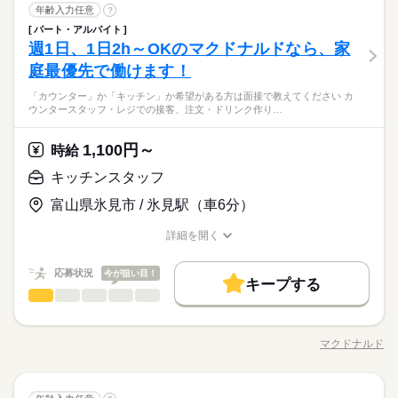
しずか
にぎやか
職場の様子
ば大丈夫。
履歴書不要
長期
期間・時間
キッチンスタッフ
職種
いきます！ 慣れるまでは、先輩の指示通りに 作業を進めていた
年齢入力任意
?
シフト勤務
男性
女性
男女の割合
就業時間・曜日
医療・介護・福祉関連
業界
だければOK！ できることから少しずつ 慣れていって下さい。
パート・アルバイト
9：00～21：00 ※上記は営業時間となります ※曜日によって営
―――――――――――――――――― ★★有料老人ホームで
働き方・環境
料理に興味があれば必ず活躍できますよ。 ※定員状況により他
10時～出社
1日4h以下
1日7h以下
16時前退社
休日・休暇
週1日、1日2h～OKのマクドナルドなら、家
応募資格
業時間 勤務時間が異なる場合がございます 週1日～、1日2h～
の簡単な調理★★ ―――――――――――――――――― ◇ご
の業態の施設を ご紹介させていただくこともございます。
ひとりで
みんなで
仕事の仕方
大手企業
ブランクOK
社会保険制度
研修制度
OK！ シフトは1週間毎の自己申告制 忙しい方も、予定に合わせ
利用者さまにお出しする 食事の調理をお願いします。 ≪具体
庭最優先で働けます！
シフト制なので、自分の都合にあわせて
扶養内
Wワーク可
週1日～
週2・3日
土日祝のみ
未経験の方、ブランクのある方歓迎！ 人柄・やる気を重視して
続きを読む
て働けます♪
的には≫ ・具材を切る ・簡単な調理 ・盛り付け ・皿洗い（機
お休みの日が調整できます
います。 ▼専属の営業スタッフがついています。 仕事のこと
制服あり
禁煙・分煙
バイク自転車
車OK
まかない
シフト勤務
料理経験がある方大歓迎！短時間からの勤務OKだからプライベ
続きを読む
「カウンター」か「キッチン」か希望がある方は面接で教えてください カ
械洗浄） 毎日スタッフ同士相談しながら 分担して昼食を作って
続きを読む
や、職場のこと。 分からないことや不安なこと。 誰に相談した
しずか
にぎやか
職場の様子
ウンタースタッフ・レジでの接客、注文・ドリンク作り…
働き方・環境
ートと両立も◎「子どもが保育園にいる間だけ」「ちょっとし
いきます！ 慣れるまでは、先輩の指示通りに 作業を進めていた
らいいんだろう？ そんな時、あなたのフォローや 問題を解決し
医療・介護・福祉関連
業界
た息抜き＆お小遣い稼ぎに」などお気軽にご相談ください。
だければOK！ できることから少しずつ 慣れていって下さい。
大手企業
ブランクOK
社会保険制度
研修制度
てくれるのが 専属の営業スタッフ。 何でも相談できる相手がい
続きを読む
料理に興味があれば必ず活躍できますよ。 ※定員状況により他
休日・休暇
1,100円～
応募資格
時給
るので 安心してお仕事できますよ。
制服あり
禁煙・分煙
バイク自転車
車OK
まかない
の業態の施設を ご紹介させていただくこともございます。
シフト制なので、自分の都合にあわせて
未経験の方、ブランクのある方歓迎！ 人柄・やる気を重視して
キッチンスタッフ
お仕事の特徴
時給 1,350円
給与
お休みの日が調整できます
います。 ▼専属の営業スタッフがついています。 仕事のこと
詳しい募集要項をすべて見る
料理経験がある方大歓迎！短時間からの勤務OKだからプライベ
基本特徴
富山県氷見市 / 氷見駅（車6分）
や、職場のこと。 分からないことや不安なこと。 誰に相談した
上記は勤務時間の一例です シフトはご希望に合わせて調整可能
ートと両立も◎「子どもが保育園にいる間だけ」「ちょっとし
らいいんだろう？ そんな時、あなたのフォローや 問題を解決し
です。 ●時短・短時間 ●土日休み ●お子さまのお迎えや ご家
未経験OK
新卒・第二
40代活躍
50代活躍
60代歓迎
た息抜き＆お小遣い稼ぎに」などお気軽にご相談ください。
詳細を開く
てくれるのが 専属の営業スタッフ。 何でも相談できる相手がい
続きを読む
族の帰宅の時間に合わせて退勤 などなど、ライフスタイルに合
職種/応募資格
お仕事の特徴
給与/時間/休日
応募する
募集条件
るので 安心してお仕事できますよ。
わせて 働きやすい時間帯をご相談下さい♪ 【交通費備考】 ※交
通費全額支給（派遣先による） ※車通勤OK/規定あり
続きを読む
応募状況
今が狙い目！
交通費
即日スタート
主婦・主夫
学生歓迎
続きを読む
キープする
時給 1,350円
給与
キッチンスタッフ
職種
詳しい募集要項をすべて見る
履歴書不要
WEB登録
男性
女性
男女の割合
基本特徴
上記は勤務時間の一例です シフトはご希望に合わせて調整可能
「カウンター」か「キッチン」か 希望がある方は面接で教えて
1ヵ月～3ヵ月
期間・時間
未経験OK
新卒・第二
40代活躍
50代活躍
60代歓迎
就業時間・曜日
です。 ●時短・短時間 ●土日休み ●お子さまのお迎えや ご家
ください◎ ◆カウンタースタッフ ・レジでの接客、注文 ・ドリ
募集条件
族の帰宅の時間に合わせて退勤 などなど、ライフスタイルに合
マクドナルド
ひとりで
みんなで
仕事の仕方
10：00～19：30 上記は勤務時間の一例です シフトはご希望に合
10時～出社
1日4h以下
職種/応募資格
1日7h以下
16時前退社
お仕事の特徴
給与/時間/休日
ンク作り ・ソフトクリーム作り ・商品のお渡し ・店内清掃 最
応募する
わせて 働きやすい時間帯をご相談下さい♪ 【交通費備考】 ※交
続きを読む
わせて調整可能です。 ●時短・短時間 ●土日休み ●お子さまのお
交通費
即日スタート
主婦・主夫
学生歓迎
初はカウンターでの注文受付から。 タッチパネル式のレジで 操
扶養内
Wワーク可
週4日
土日祝休
家庭都合休可
通費全額支給（派遣先による） ※車通勤OK/規定あり
続きを読む
迎えや ご家族の帰宅の時間に合わせて退勤 などなど、ライフ
続きを読む
作は商品を選んでタッチするだけ◎ ◆キッチンでの調理 ・ハン
続きを読む
しずか
にぎやか
履歴書不要
WEB登録
職場の様子
スタイルに合わせて 働きやすい時間帯をご相談下さい♪