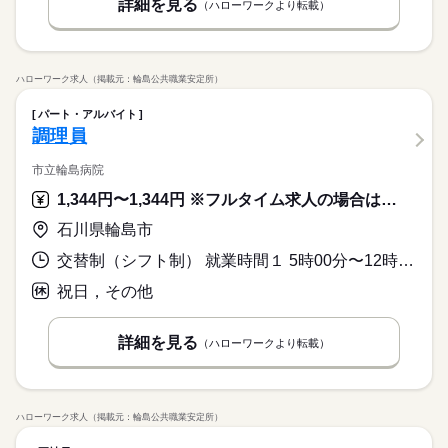
詳細を見る
（ハローワークより転載）
土日祝休み 夏休みなど長期休みあり その他休日 ★慶弔休暇 ★
産前・産後休暇 ★育児休暇 ★介護休暇 ★有給休暇 ※休み期間
中も勤務ご希望の方 近隣拠点にご案内可能な場合がございます
ハローワーク求人（掲載元：輪島公共職業安定所）
続きを読む
パート・アルバイト
調理員
市立輪島病院
1,344円〜1,344円 ※フルタイム求人の場合は月額（換算額）、パート求人の場合は時間額を表示しています。
石川県輪島市
交替制（シフト制） 就業時間１ 5時00分〜12時30分 就業時間２ 11時45分〜19時15分 又は 9時15分〜17時15分の時間の間の6時間以上 就業時間に関する特記事項 ＊就業時間：６時間３０分
祝日，その他
詳細を見る
（ハローワークより転載）
ハローワーク求人（掲載元：輪島公共職業安定所）