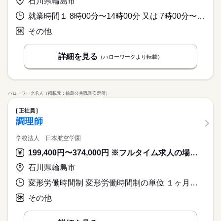
石川県輪島市
サービス関連
業界
いします。 お客様が美味しそうに食べる姿は何よりもやりがい
土曜 日曜 祝日
休日・休暇
続きを読む
につながります。 ■未経験からでもチャレンジOK！ ご家庭での
就業時間１ 8時00分〜14時00分 又は 7時00分〜20時00分の時間の間の4時間程度 就業時間に関する特記事項 ・就業時間について相談可
応募資格
土日祝休み 夏休みなど長期休みあり その他休日 ★慶弔休暇 ★
料理の経験を生かしながら、 大量調理ならではの面白さや工夫
続きを読む
産前・産後休暇 ★育児休暇 ★介護休暇 ★有給休暇 ※休み期間
★年齢・性別・学歴不問 ★資格不問 ★職務経歴不問 →実務未経
その他
があり、 学べることも多く、ワクワク出来る環境です！ 主婦
時給 1,054円～
給与
中も勤務ご希望の方 近隣拠点にご案内可能な場合がございます
験の方大歓迎♪ <<こんな方が活躍しています>> ★シニアの方
（夫）さんやシニアの方で 今までの家事経験をいかして活躍す
詳しい募集要項をすべて見る
■「食」に興味のある方ぜひご応募ください！ お客様に毎回美味
活躍中！ ★主婦（夫）の方 活躍中！ ★フリーターの方 活躍
る方、 栄養士を目指して勉強中の方など、当社では多くの方が
【給与備考】
お仕事の特徴
しく温かい食事を提供できるよう、 工夫を凝らした業務をお願
続きを読む
詳細を見る
中！ ★長期で働ける方歓迎
（ハローワークより転載）
働いています。 ■働き方はご相談ください 皆さんが希望の休暇
時給1,054円以上
いします。 お客様が美味しそうに食べる姿は何よりもやりがい
基本特徴
続きを読む
を取得出来るよう、最大限考慮いたします。 お子さんの学校行
につながります。 ■未経験からでもチャレンジOK！ ご家庭での
応募する
事やご家庭の事情、ご自身の趣味の時間など ワークライフバラ
【交通費備考】
新卒・第二
20代活躍
30代活躍
40代活躍
50代活躍
料理の経験を生かしながら、 大量調理ならではの面白さや工夫
続きを読む
ンスを取れるように調整いたします！ 面接時に遠慮なくご相談
があり、 学べることも多く、ワクワク出来る環境です！ 主婦
60代歓迎
時給 1,054円～
ください！
給与
ハローワーク求人（掲載元：輪島公共職業安定所）
（夫）さんやシニアの方で 今までの家事経験をいかして活躍す
詳しい募集要項をすべて見る
長期
期間・時間
募集条件
続きを読む
る方、 栄養士を目指して勉強中の方など、当社では多くの方が
【給与備考】
正社員
働いています。 ■働き方はご相談ください 皆さんが希望の休暇
時給1,054円以上
8：00～16：00
勤務先公開
外国人/留学生
調理師
基本特徴
を取得出来るよう、最大限考慮いたします。 お子さんの学校行
※週3～4日程度
応募する
新卒・第二
20代活躍
30代活躍
40代活躍
50代活躍
事やご家庭の事情、ご自身の趣味の時間など ワークライフバラ
就業時間・曜日
【交通費備考】
学校法人 日本航空学園
ンスを取れるように調整いたします！ 面接時に遠慮なくご相談
残10未満
週2・3日
週4日
土日祝休
家庭都合休可
60代歓迎
ください！
199,400円〜374,000円 ※フルタイム求人の場合は月額（換算額）、パート求人の場合は時間額を表示しています。
土曜 日曜 祝日
休日・休暇
募集条件
就業時間・曜日
勤務先公開
外国人/留学生
シフト勤務
長期
期間・時間
続きを読む
石川県輪島市
土日祝休み 夏休みなど長期休みあり その他休日 ★慶弔休暇 ★
残10未満
週2・3日
週4日
土日祝休
家庭都合休可
働き方・環境
8：00～16：00
産前・産後休暇 ★育児休暇 ★介護休暇 ★有給休暇 ※休み期間
変形労働時間制 変形労働時間制の単位 １ヶ月単位 就業時間１ 5時30分〜19時30分 就業時間２ 6時00分〜20時00分 就業時間３ 7時30分〜20時00分 就業時間に関する特記事項 ・休憩時間 ９：００～１０：００、１４：００～１６：００
シフト勤務
※週3～4日程度
中も勤務ご希望の方 近隣拠点にご案内可能な場合がございます
ブランクOK
産休・育休
社会保険制度
禁煙・分煙
働き方・環境
その他
続きを読む
ブランクOK
産休・育休
社会保険制度
禁煙・分煙
土曜 日曜 祝日
休日・休暇