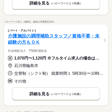
詳細を見る
（ハローワークより転載）
ハローワーク求人（掲載元：輪島公共職業安定所）
パート・アルバイト
介護施設の調理補助スタッフ／資格不要・未
経験の方もＯＫ
社会福祉法人 門前町福祉会
1,070円〜1,120円 ※フルタイム求人の場合は月額（換算額）、パート求人の場合は時間額を表示しています。
石川県輪島市
交替制（シフト制） 就業時間１ 5時30分〜10時30分 就業時間２ 6時00分〜14時00分 就業時間３ 14時30分〜19時30分 就業時間に関する特記事項 （４）１０時３０分～１９時３０分
その他
詳細を見る
（ハローワークより転載）