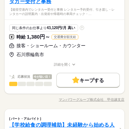
タカー受付と事務
【能登空港内でレンタカー受付と事務 レンタカー予約受付、引き渡し・レ
ンタカーの説明案内・出発前や帰着時の車両チェック・…
43,120円/月 高い
同じ条件のお仕事より
?
1,380円～
時給
交通費全額支給
接客・ショールーム・カウンター
石川県輪島市
詳細を開く
職種/応募資格
お仕事の特徴
給与/時間/休日
応募状況
今が狙い目！
キープする
接客・ショールーム・カウンター
職種
低い
高い
多い年齢層
【能登空港内でレンタカー受付と事務】 ・レンタカー予約受
付、引き渡し ・レンタカーの説明案内 ・出発前や帰着時の車両
マンパワーグループ株式会社 甲信越支店
ひとりで
みんなで
仕事の仕方
職種/応募資格
お仕事の特徴
給与/時間/休日
チェック ・配車、引き取りで運転することもあります ・顧客情
続きを読む
報のデータ入力など 【男女比】：【配属先部署】能登空港店
【部署人数】 【月収例：202,860円（時給1,380円×実働7時間×
続きを読む
しずか
にぎやか
職場の様子
接客・ショールーム・カウンター
職種
月21日）】
パート・アルバイト
低い
高い
多い年齢層
流通・小売関連
業界
【学校給食の調理補助】未経験から始める人
【能登空港内でレンタカー受付と事務】 ・レンタカー予約受