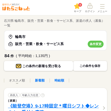
0
キープ
ログイン
メニュー
石川県 輪島市、販売・営業・飲食・サービス系、派遣の求人（募集）
一覧
輪島市
販売・営業・飲食・サービス系
条件変更
84
( 平均時給：1,135円 )
件
この条件の
新着を受け取る
この条件を保存
オススメ順
新着順
時給順
高収入
年齢入力任意
?
派遣
《能登空港》9-17時固定＊曜日シフト◆レン