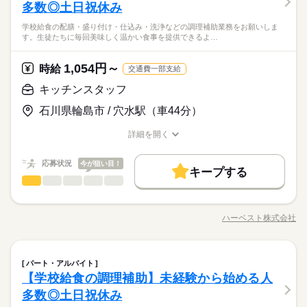
応募資格
付、引き渡し ・レンタカーの説明案内 ・出発前や帰着時の車両
多数◎土日祝休み
ひとりで
みんなで
仕事の仕方
チェック ・配車、引き取りで運転することもあります ・顧客情
★普通自動車運転免許必須（AT限定可）
続きを読む
学校給食の配膳・盛り付け・仕込み・洗浄などの調理補助業務をお願いしま
報のデータ入力など 【男女比】：【配属先部署】能登空港店
す。生徒たちに毎回美味しく温かい食事を提供できるよ…
＜＜20～40代活躍中↑↑＞＞受付対応と付随する事務処理をお願
【部署人数】 【月収例：202,860円（時給1,380円×実働7時間×
続きを読む
しずか
にぎやか
職場の様子
いします◎レンタカーの運転で外回りに出ることもあり、動き
月21日）】
時給 1,380円～
給与
流通・小売関連
業界
のある仕事を希望している方にピッタリ♪
詳しい募集要項をすべて見る
1,054円～
時給
交通費一部支給
＊交通費・ガソリン代別途支給（当社規定あり）
応募資格
キッチンスタッフ
★普通自動車運転免許必須（AT限定可）
お仕事の特徴
応募する
石川県輪島市 / 穴水駅（車44分）
長期
期間・時間
＜＜20～40代活躍中↑↑＞＞受付対応と付随する事務処理をお願
働く人の待遇向上
いします◎レンタカーの運転で外回りに出ることもあり、動き
詳細を開く
09：00～17：00
時給 1,380円～
給与
高収入
のある仕事を希望している方にピッタリ♪
職種/応募資格
お仕事の特徴
給与/時間/休日
詳しい募集要項をすべて見る
【残業】有 月10～20時間程度／もちろん残業代もしっかりつ
＊交通費・ガソリン代別途支給（当社規定あり）
きます◎
基本特徴
応募状況
今が狙い目！
キープする
新卒・第二
20代活躍
30代活躍
40代活躍
50代活躍
続きを読む
キッチンスタッフ
職種
男性
女性
男女の割合
応募する
長期
期間・時間
募集条件
土曜 日曜 祝日
休日・休暇
働く人の待遇向上
学校給食の配膳・盛り付け・仕込み・洗浄などの調理補助業務
基本特徴
高収入
をお願いします。生徒たちに毎回美味しく温かい食事を提供で
09：00～17：00
交通費
1ヵ月以内にスタート
勤務地固定
主婦・主夫
週5日のシフト制
ハーベスト株式会社
新卒・第二
20代活躍
30代活躍
40代活躍
50代活躍
ひとりで
みんなで
仕事の仕方
職種/応募資格
お仕事の特徴
給与/時間/休日
きるよう、工夫を凝らした業務をお願いします。子どもたちが
【残業】有 月10～20時間程度／もちろん残業代もしっかりつ
続きを読む
募集条件
履歴書不要
WEB登録
美味しそうに食べる姿は何よりもやりがいにつながります。未
きます◎
経験でもチャレンジOK！「食」に興味のある方ぜひご応募くだ
続きを読む
交通費
1ヵ月以内にスタート
勤務地固定
主婦・主夫
しずか
にぎやか
職場の様子
就業時間・曜日
続きを読む
キッチンスタッフ
職種
さい！
パート・アルバイト
男性
女性
男女の割合
履歴書不要
WEB登録
サービス関連
業界
残20未満
Wワーク可
土日祝休
平日休み
シフト勤務
【学校給食の調理補助】未経験から始める人
土曜 日曜 祝日
休日・休暇
学校給食の配膳・盛り付け・仕込み・洗浄などの調理補助業務
就業時間・曜日
応募資格
をお願いします。生徒たちに毎回美味しく温かい食事を提供で
多数◎土日祝休み
働き方・環境
週5日のシフト制
ひとりで
みんなで
残20未満
Wワーク可
土日祝休
平日休み
シフト勤務
仕事の仕方
きるよう、工夫を凝らした業務をお願いします。子どもたちが