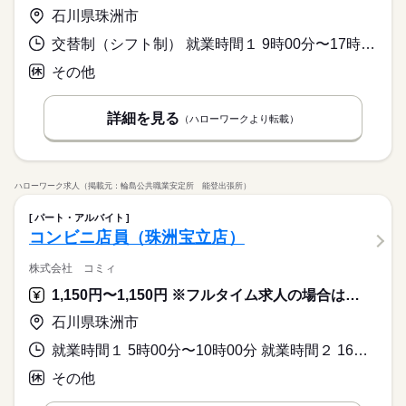
石川県珠洲市
交替制（シフト制） 就業時間１ 9時00分〜17時00分 就業時間２ 17時00分〜0時00分 就業時間に関する特記事項 就業時間（１）（２）のローテーション勤務
その他
詳細を見る
（ハローワークより転載）
ハローワーク求人（掲載元：輪島公共職業安定所 能登出張所）
パート・アルバイト
コンビニ店員（珠洲宝立店）
株式会社 コミィ
1,150円〜1,150円 ※フルタイム求人の場合は月額（換算額）、パート求人の場合は時間額を表示しています。
石川県珠洲市
就業時間１ 5時00分〜10時00分 就業時間２ 16時00分〜21時00分 就業時間に関する特記事項 就業時間は（１）または（２）のいずれかとなります。
その他