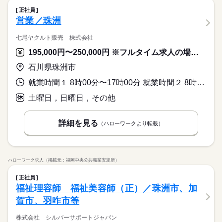
正社員
営業／珠洲
七尾ヤクルト販売 株式会社
195,000円〜250,000円 ※フルタイム求人の場合は月額（換算額）、パート求人の場合は時間額を表示しています。
石川県珠洲市
就業時間１ 8時00分〜17時00分 就業時間２ 8時00分〜15時00分 就業時間に関する特記事項 （２）は、月～金曜日で祝日の場合の勤務時間帯となります。
土曜日，日曜日，その他
詳細を見る
（ハローワークより転載）
ハローワーク求人（掲載元：福岡中央公共職業安定所）
正社員
福祉理容師 福祉美容師（正）／珠洲市、加
賀市、羽咋市等
株式会社 シルバーサポートジャパン