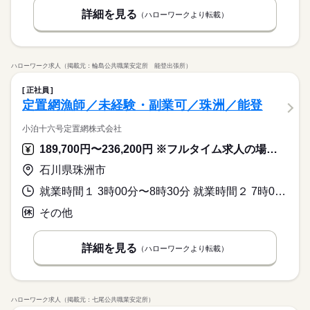
詳細を見る
（ハローワークより転載）
ハローワーク求人（掲載元：輪島公共職業安定所 能登出張所）
正社員
定置網漁師／未経験・副業可／珠洲／能登
小泊十六号定置網株式会社
189,700円〜236,200円 ※フルタイム求人の場合は月額（換算額）、パート求人の場合は時間額を表示しています。
石川県珠洲市
就業時間１ 3時00分〜8時30分 就業時間２ 7時00分〜12時00分 就業時間に関する特記事項 （１）は通常の勤務時間
その他
詳細を見る
（ハローワークより転載）
ハローワーク求人（掲載元：七尾公共職業安定所）