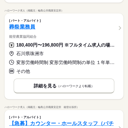
ハローワーク求人（掲載元：輪島公共職業安定所）
パート・アルバイト
葬祭業務員
能登農業協同組合
180,400円〜196,800円 ※フルタイム求人の場合は月額（換算額）、パート求人の場合は時間額を表示しています。
石川県珠洲市
変形労働時間制 変形労働時間制の単位 １年単位 就業時間１ 8時30分〜17時30分 又は 8時30分〜20時30分の時間の間の8時間程度 就業時間に関する特記事項 ・葬祭会館の利用状況に合わせシフトの変更があります。
その他
詳細を見る
（ハローワークより転載）
ハローワーク求人（掲載元：輪島公共職業安定所 能登出張所）
パート・アルバイト
【急募】カウンター・ホールスタッフ（パチ