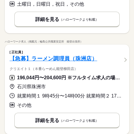
土曜日，日曜日，祝日，その他
詳細を見る
（ハローワークより転載）
ハローワーク求人（掲載元：輪島公共職業安定所 能登出張所）
正社員
【急募】ラーメン調理員（珠洲店）
クリエイト１（８番らーめん能登柳田店）
196,044円〜204,600円 ※フルタイム求人の場合は月額（換算額）、パート求人の場合は時間額を表示しています。
石川県珠洲市
就業時間１ 9時45分〜14時00分 就業時間２ 17時00分〜22時00分 就業時間に関する特記事項 （１）（２）の時間帯で一日の勤務時間です。
その他
詳細を見る
（ハローワークより転載）