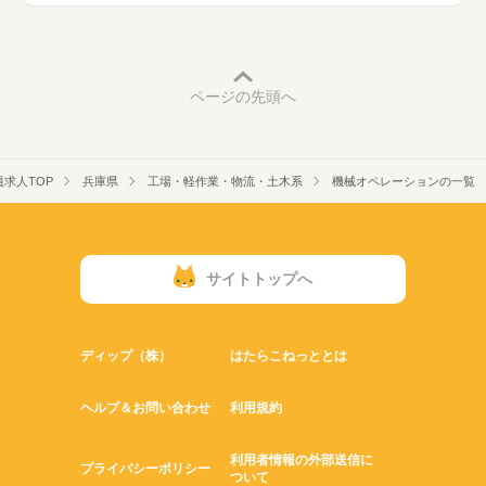
ページの先頭へ
求人TOP
兵庫県
工場・軽作業・物流・土木系
機械オペレーションの一覧
サイトトップへ
ディップ（株）
はたらこねっととは
ヘルプ＆お問い合わせ
利用規約
利用者情報の外部送信に
プライバシーポリシー
ついて