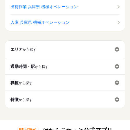
出荷作業 兵庫県 機械オペレーション
入庫 兵庫県 機械オペレーション
エリア
から探す
通勤時間・駅
から探す
職種
から探す
特徴
から探す