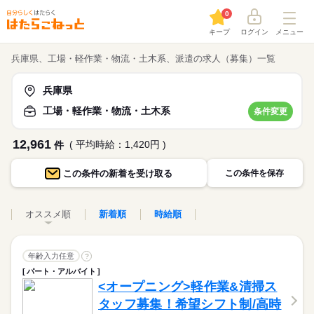
0
キープ
ログイン
メニュー
兵庫県、工場・軽作業・物流・土木系、派遣の求人（募集）一覧
兵庫県
工場・軽作業・物流・土木系
条件変更
12,961
( 平均時給：1,420円 )
件
この条件の
新着を受け取る
この条件を保存
オススメ順
新着順
時給順
年齢入力任意
?
パート・アルバイト
<オープニング>軽作業&清掃ス
タッフ募集！希望シフト制/高時