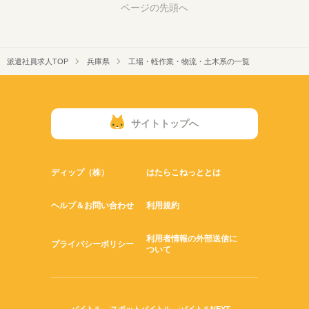
ページの先頭へ
派遣社員求人TOP
兵庫県
工場・軽作業・物流・土木系の一覧
サイトトップへ
ディップ（株）
はたらこねっととは
ヘルプ＆お問い合わせ
利用規約
利用者情報の外部送信に
プライバシーポリシー
ついて
バイトル
スポットバイトル
バイトルNEXT