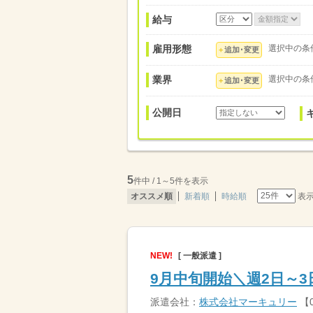
給与
雇用形態
選択中の条
追加･変更
業界
選択中の条
追加･変更
公開日
5
件中 / 1～5件を表示
表
オススメ順
新着順
時給順
NEW!
[ 一般派遣 ]
9月中旬開始＼週2日～
派遣会社：
株式会社マーキュリー
【0