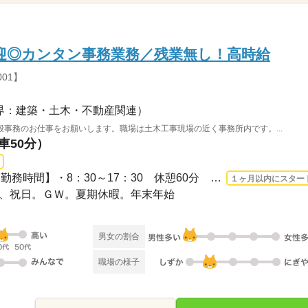
迎◎カンタン事務業務／残業無し！高時給
01】
界：建築・土木・不動産関連）
事務のお仕事をお願いします。職場は土木工事現場の近く事務所内です。...
車50分）
長期 2026/8/17〜 / 【選べる勤務時間】・8：30～17：30 休憩60分 ※1日8時間勤務・9...
１ヶ月以内にスター
、日、祝日。ＧＷ。夏期休暇。年末年始
男女の割合
職場の様子