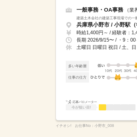
一般事務・OA事務
（業
建築土木会社の建築工事現場での一般
兵庫県小野市 / 小野駅（
時給1,400円～ / 経験者：1,
長期 2026/9/15〜 / 
土曜日 日曜日 祝日 / 土
多い年齢層
仕事の仕方
応募バロメーター
今が狙い目!
イチオシ!
お仕事No：
小野市_008