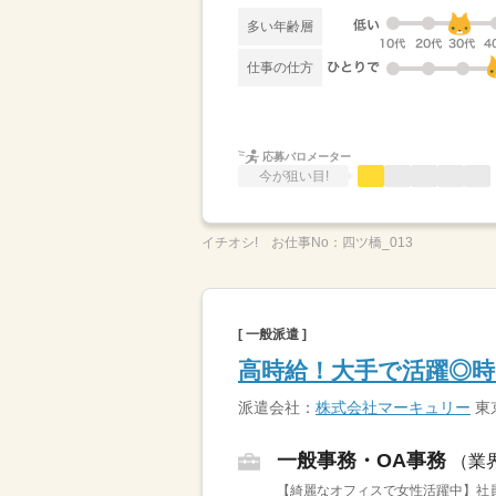
多い年齢層
仕事の仕方
応募バロメーター
今が狙い目!
イチオシ!
お仕事No：
四ツ橋_013
[ 一般派遣 ]
高時給！大手で活躍◎時
派遣会社：
株式会社マーキュリー
東
一般事務・OA事務
（業
【綺麗なオフィスで女性活躍中】社員