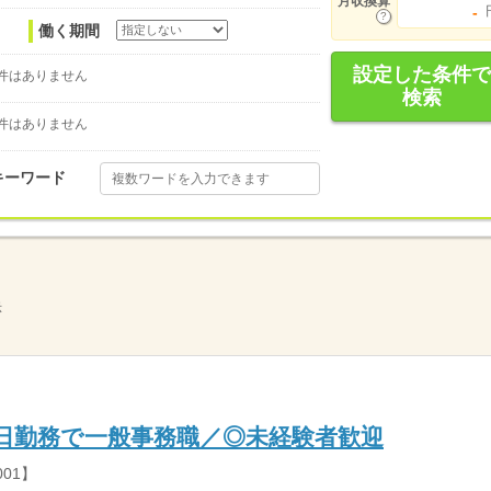
月収換算
-
働く期間
設定した条件で
件はありません
検索
件はありません
キーワード
示
3日勤務で一般事務職／◎未経験者歓迎
01】