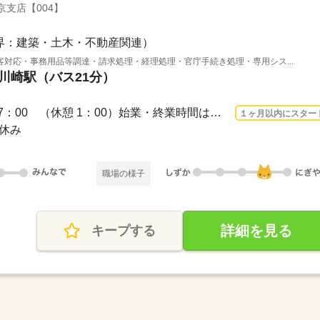
京支店【004】
界：建築・土木・不動産関連）
対応・事務用品等調達・請求処理・経理処理・官庁手続き処理・専用シス...
 川崎駅（バス21分）
長期 2026/9/1〜 / 9：00～17：00 （休憩 1：00）始業・終業時間は要相談
１ヶ月以内にスター
祝休み
職場の様子
詳細を見る
キープする