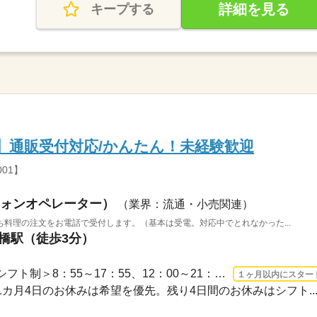
詳細を見る
キープする
始】通販受付対応/かんたん！未経験歓迎
01】
ォンオペレーター）
（業界：流通・小売関連）
料理の注文をお電話で受付します。（基本は受電。対応中でとれなかった...
ツ橋駅（徒歩3分）
3ヵ月以上 2026/8/17〜 / ＜シフト制＞8：55～17：55、12：00～21：00 休憩60分 実...
１ヶ月以内にスター
カ月4日のお休みは希望を優先。残り4日間のお休みはシフト..