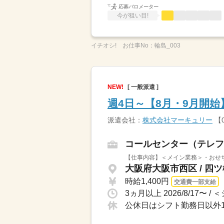
応募バロメーター
今が狙い目!
イチオシ!
お仕事No：
輪島_003
NEW!
[ 一般派遣 ]
週4日～【8月・9月開
派遣会社：
株式会社マーキュリー
【0
コールセンター（テレフ
【仕事内容】＜メイン業務＞・おせち
大阪府大阪市西区 / 四
時給1,400円
交通費一部支給
公休日はシフト勤務日以外1