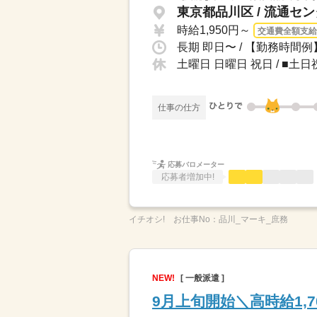
東京都品川区 / 流通セ
時給1,950円～
交通費全額支給
土曜日 日曜日 祝日 / ■土
仕事の仕方
応募バロメーター
応募者増加中!
イチオシ!
お仕事No：
品川_マーキ_庶務
NEW!
[ 一般派遣 ]
9月上旬開始＼高時給1,