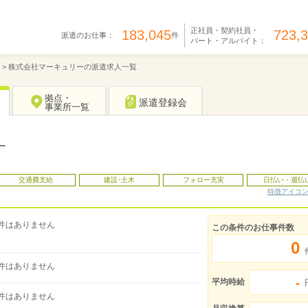
正社員・契約社員・
183,045
723,
派遣のお仕事：
件
パート・アルバイト：
>
株式会社マーキュリーの派遣求人一覧
拠点・
派遣登録会
事業所一覧
ー
交通費支給
建設･土木
フォロー充実
日払い・週払
特徴アイコ
件はありません
この条件のお仕事件数
0
件はありません
-
平均時給
件はありません