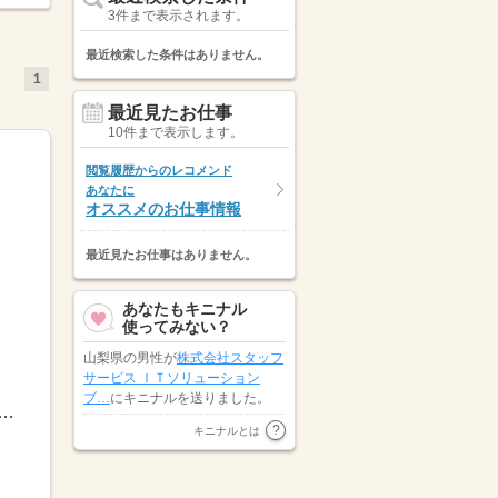
3件まで表示されます。
最近検索した条件はありません。
1
最近見たお仕事
10件まで表示します。
閲覧履歴からのレコメンド
あなたに
オススメのお仕事情報
最近見たお仕事はありません。
あなたもキニナル
使ってみない？
山梨県の男性が
株式会社スタッフ
サービス ＩＴソリューション
ブ…
にキニナルを送りました。
：00日勤）8：30～17：30遅番）11：00～20：00準夜勤）22：00～翌7：0...
山梨県の女性が
株式会社スタッ
キニナルとは
◆有給...
フ・アクティオ
にキニナルを送り
ました。