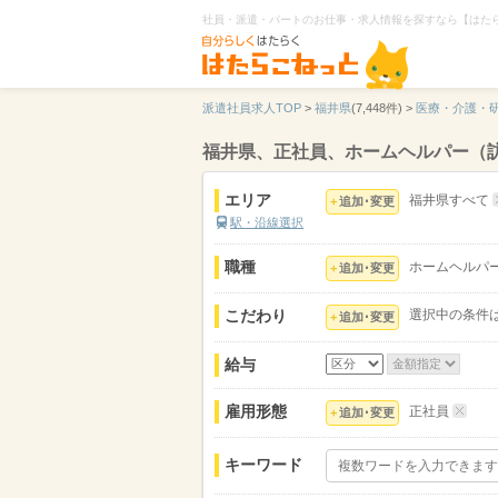
社員・派遣・パートのお仕事・求人情報を探すなら【はた
派遣社員求人TOP
>
福井県
(7,448件) >
医療・介護・
福井県、正社員、ホームヘルパー（
エリア
福井県すべて
追加･変更
駅・沿線選択
職種
ホームヘルパ
追加･変更
こだわり
選択中の条件
追加･変更
給与
雇用形態
正社員
追加･変更
キーワード