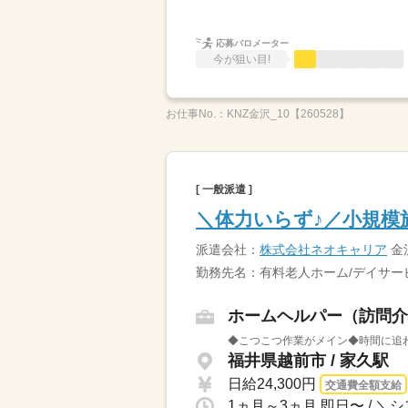
応募バロメーター
今が狙い目!
お仕事No.：
KNZ金沢_10【260528】
[ 一般派遣 ]
＼体力いらず♪／小規模
派遣会社：
株式会社ネオキャリア
金
勤務先名：有料老人ホーム/デイサー
ホームヘルパー（訪問介
◆こつこつ作業がメイン◆時間に追わ
福井県越前市 / 家久駅
日給24,300円
交通費全額支給