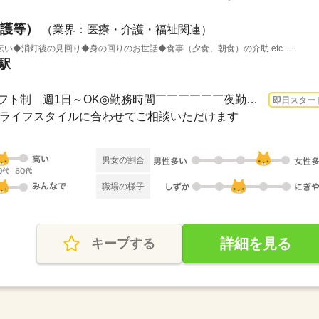
護等）
（業界：医療・介護・福祉関連）
◆消灯後の見回り◆身の回りのお世話◆食事（夕食、朝食）の介助 etc......
駅
1ヵ月～3ヵ月 即日〜 / ◆シフト制 週1日～OK◎勤務時間￣￣￣￣￣￣夜勤：16：00～翌9...
即日スター
cライフスタイルに合わせてご相談いただけます
男女の割合
職場の様子
詳細を見る
キープする