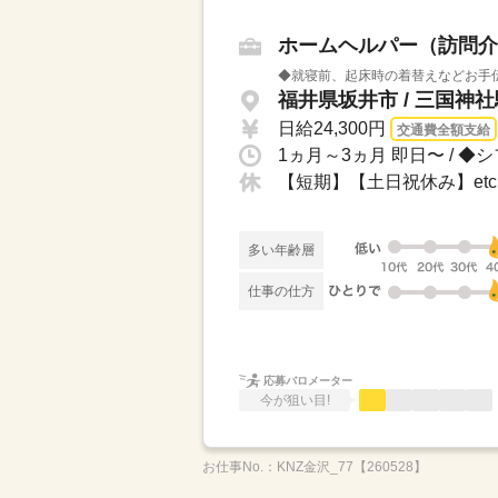
ホームヘルパー（訪問介
◆就寝前、起床時の着替えなどお手伝い
福井県坂井市 / 三国神社
日給24,300円
交通費全額支給
【短期】【土日祝休み】et
多い年齢層
仕事の仕方
応募バロメーター
今が狙い目!
お仕事No.：
KNZ金沢_77【260528】