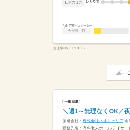
仕事の仕方
応募バロメーター
今が狙い目!
お仕事No.：
RO15873
[ 一般派遣 ]
＼週1～無理なくOK／
派遣会社：
株式会社ネオキャリア
金
勤務先名：有料老人ホーム/デイサー