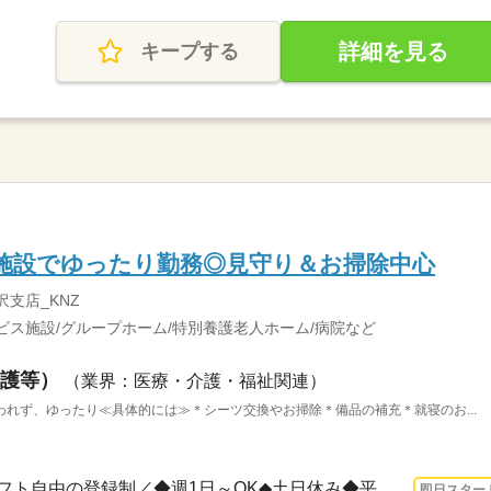
詳細を見る
キープする
施設でゆったり勤務◎見守り＆お掃除中心
沢支店_KNZ
ビス施設/グループホーム/特別養護老人ホーム/病院など
護等）
（業界：医療・介護・福祉関連）
れず、ゆったり≪具体的には≫＊シーツ交換やお掃除＊備品の補充＊就寝のお...
1ヵ月～3ヵ月 即日〜 / ＼シフト自由の登録制／◆週1日～OK◆土日休み◆平日のみ・土日の...
即日スター