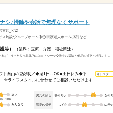
ナシ♪掃除や会話で無理なくサポート
沢支店_KNZ
ビス施設/グループホーム/特別養護老人ホーム/病院など
護等）
（業界：医療・介護・福祉関連）
れず、ゆったり≪具体的には≫＊シーツ交換やお掃除＊備品の補充＊就寝のお...
1ヵ月～3ヵ月 即日〜 / ＼シフト自由の登録制／◆週1日～OK◆土日休み◆平日のみ・土日の...
即日スター
】etcライフスタイルに合わせてご相談いただけます
男女の割合
職場の様子