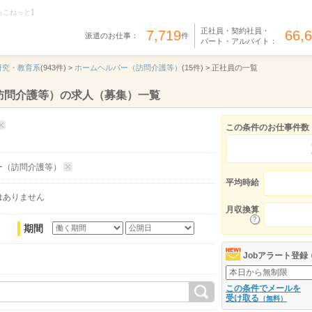
らこねっと】
正社員・契約社員・
7,719
66,
派遣のお仕事：
件
パート・アルバイト：
研究・教育系
(943件) >
ホームヘルパー（訪問介護等）
(15件) >
正社員の一覧
訪問介護等）の求人（募集）一覧
この条件のお仕事件数
ー（訪問介護等）
平均時給
はありません
月収換算
期間
Jobアラート登録
この条件でメールを
受け取る
（無料）