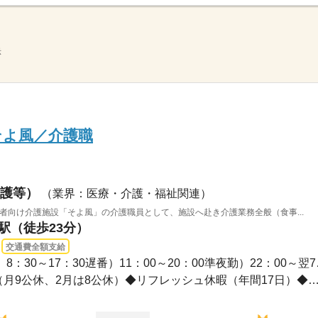
示
そよ風／介護職
護等）
（業界：医療・介護・福祉関連）
齢者向け介護施設「そよ風」の介護職員として、施設へ赴き介護業務全般（食事...
堂駅（徒歩23分）
交通費全額支給
早番）7：00～16
年間休日107日※シフト制（月9公休、2月は8公休）◆リフレッシュ休暇（年間17日）