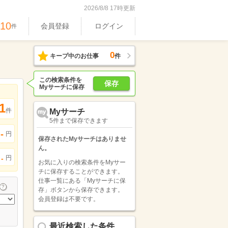
2026/8/8 17時更新
610
会員登録
ログイン
件
0
キープ中のお仕事
件
この検索条件を
保存
Myサーチに保存
1
件
Myサーチ
5件まで保存できます
-
円
保存されたMyサーチはありませ
ん。
円
-
お気に入りの検索条件をMyサー
チに保存することができます。
仕事一覧にある「Myサーチに保
存」ボタンから保存できます。
会員登録は不要です。
最近検索した条件