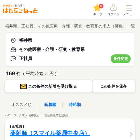
0
キープ
ログイン
メニュー
福井県、正社員、その他医療・介護・研究・教育系の求人（募集）一覧
福井県
その他医療・介護・研究・教育系
正社員
条件変更
169
( 平均時給：-円 )
件
この条件の
新着を受け取る
この条件を保存
オススメ順
新着順
時給順
ハローワーク求人（掲載元：一宮公共職業安定所）
正社員
薬剤師（スマイル薬局中央店）