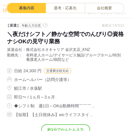
0
募集内容
選考・応募先
会社概要
キープ
ログイン
メニュー
派遣
?
更新日:7月31日
年齢入力任意
＼夜だけシフト／静かな空間でのんびり◎資格
ナシOKの見守り業務
派遣会社
株式会社ネオキャリア 金沢支店_KNZ
勤務先
有料老人ホーム/デイサービス施設/グループホーム/特別
養護老人ホーム/病院など
日給 24,300 円
交通費全額支給
ホームヘルパー（訪問介護等）
鯖江市 / 水落駅
即日〜 / 1ヵ月～3ヵ月
◆シフト制 週1日～OK◎勤務時間￣￣￣…
【短期】【土日祝休み】etcライフスタイ…
約1分でかんたん入力