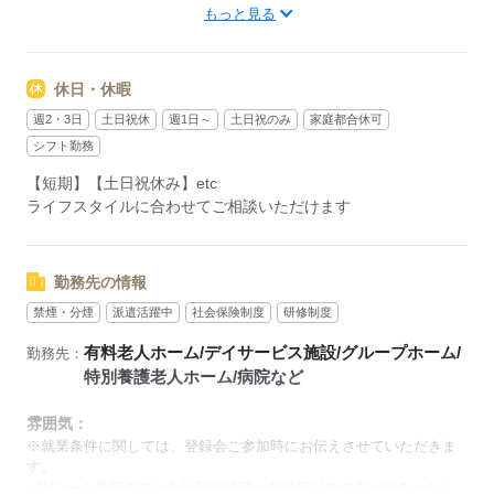
￣￣￣￣￣￣
もっと見る
夜勤：16：00～翌9：00
夜勤：16：30～翌9：30
夜勤：17：00～翌10：00
休日・休暇
※勤務時間は施設によって異なります
週2・3日
土日祝休
週1日～
土日祝のみ
家庭都合休可
「土日祝は休みたい」
シフト勤務
「しっかり稼ぎたい」
【短期】【土日祝休み】etc
「もう少し遅い時間から始めたい」など
ライフスタイルに合わせてご相談いただけます
ご希望にあったお仕事をご案内いたします。
※未経験の方の場合は1～2ヶ月間は日中での仕事を経験いただ
き、
勤務先の情報
お仕事に慣れてからの夜勤になります。
禁煙・分煙
派遣活躍中
社会保険制度
研修制度
有料老人ホーム/デイサービス施設/グループホーム/
勤務先：
応募する
特別養護老人ホーム/病院など
雰囲気：
※就業条件に関しては、登録会ご参加時にお伝えさせていただきま
す。
※Wワーク希望の方は合計勤務時間が40時間以内の方が対象となり