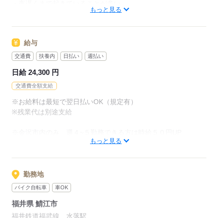
・夜遅くまで起きていることが多い
もっと見る
・丁寧に教えてくれる環境が良い
応募する
＼豊富な実績があるから安心／
給与
当社でお仕事を始めた方の約60％が未経験スタート！
"話を聞いてから決めたい"という方も歓迎いたします
交通費
扶養内
日払い
週払い
ぜひお気軽にご応募ください。
日給 24,300 円
交通費全額支給
応募する
※お給料は最短で翌日払いOK（規定有）
※残業代は別途支給
※金沢市内のみ 週４~５勤務できる方は時給５０円UP
もっと見る
【交通費備考】
※交通費全額支給（派遣先による）
※車通勤OK/規定あり
勤務地
バイク自転車
車OK
応募する
福井県 鯖江市
福井鉄道福武線 水落駅