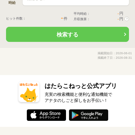
時給
-
円
平均時給：
-
件
ヒット件数：
-
円
月収換算：
?
検索する
掲載開始日：2026-06-01
掲載終了日：2026-08-31
はたらこねっと公式アプリ
充実の検索機能と便利な通知機能で
アナタのしごと探しをお手伝い！