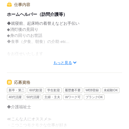
仕事内容
ホームヘルパー（訪問介護等）
◆就寝前、起床時の着替えなどお手伝い
◆消灯後の見回り
◆身の回りのお世話
◆食事（夕食、朝食）の介助 etc...
をお任せいたします
もっと見る
利用者さんが安心してお休みになれるよう
生活をサポートしていただきます。
応募資格
＼事前に職場見学OK！！／
職場の雰囲気を見学して、
新卒・第二
60代歓迎
学生歓迎
履歴書不要
WEB登録
未経験OK
自分に合うかどうか確認したうえで
40代活躍
50代活躍
主婦・主夫
Wワーク可
ブランクOK
お仕事を決めることができます。
◆介護福祉士
ピッタリな職場が見つかるまで
≪こんな人にオススメ≫
一緒に考えますので、
・こつこつモクモクな仕事が好き
なんでも相談してください。