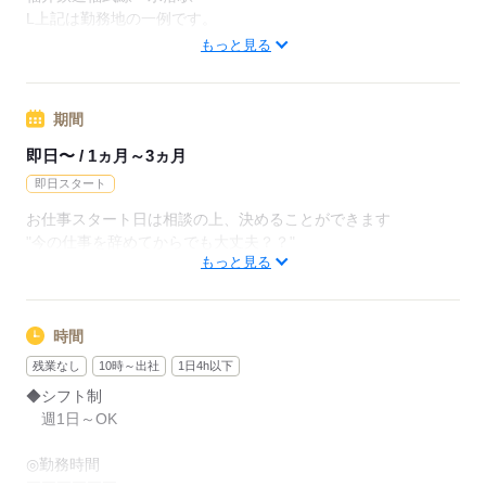
L上記は勤務地の一例です。
【他勤務先例】入居施設、デイサービス、ショートステイ、ク
もっと見る
リニック、病院
期間
応募する
即日〜 / 1ヵ月～3ヵ月
即日スタート
お仕事スタート日は相談の上、決めることができます
"今の仕事を辞めてからでも大丈夫？？"
もっと見る
などお気軽にご相談ください
※まずは"お試し"2ヶ月から勤務できます
※長期をご希望の方ももちろん歓迎いたします
時間
残業なし
10時～出社
1日4h以下
◆シフト制
応募する
週1日～OK
◎勤務時間