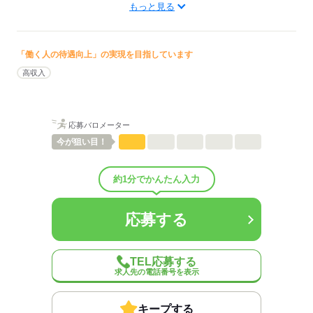
もっと見る
ます。
低い
高い
多い年齢層
「働く人の待遇向上」の実現を目指しています
男性
女性
男女の割合
高収入
ひとりで
みんなで
仕事の仕方
応募バロメーター
しずか
にぎやか
職場の様子
今が
狙い目！
配属先部署：
有料老人ホーム/デイサービス施設/グループホーム/特別養護老人ホ
ーム/病院など
約1分でかんたん入力
人数
10人
男女比
（男4：女6）
応募する
平均年齢
40歳
概要：
業界
医療・介護・福祉関連
TEL応募する
求人先の電話番号を表示
応募する
キープする