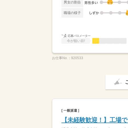
男女の割合
職場の様子
応募バロメーター
今が狙い目!
お仕事No.：
920533
[ 一般派遣 ]
【未経験歓迎！】工場