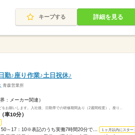
詳細を見る
キープする
日勤♪座り作業♪土日祝休♪
ス
青森営業所
界：メーカー関連）
をお願いします。入社後、日勤帯での研修期間あり（2週間程度）。座り...
（車10分）
長期 2026/9/1〜 / 【1】08：50～17：10※表記のうち実働7時間20分です。
１ヶ月以内にスター