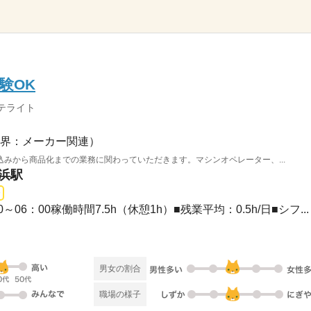
験OK
テライト
界：メーカー関連）
みから商品化までの業務に関わっていただきます。マシンオペレーター、...
金浜駅
0～06：00稼働時間7.5h（休憩1h）■残業平均：0.5h/日■シフ...
）
男女の割合
職場の様子