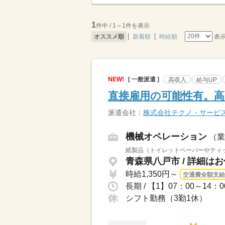
1
件中 / 1～1件を表示
表
オススメ順
新着順
時給順
NEW!
[ 一般派遣 ]
高収入
給与UP
直接雇用の可能性有。高
派遣会社：
株式会社テクノ・サービ
機械オペレーション
（業
紙製品（トイレットペーパーやティッ
青森県八戸市 / 詳細
時給1,350円～
交通費全額支給
シフト勤務（3勤1休）