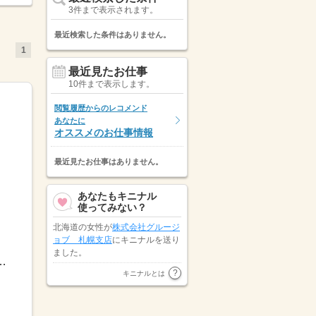
3件まで表示されます。
最近検索した条件はありません。
1
最近見たお仕事
10件まで表示します。
閲覧履歴からのレコメンド
あなたに
オススメのお仕事情報
最近見たお仕事はありません。
あなたもキニナル
使ってみない？
北海道の女性が
株式会社グルージ
ョブ 札幌支店
にキニナルを送り
ました。
00～22：00【3】22：00～07：00※表記のうち実働6...
北海道の女性が
株式会社アフティ
キニナルとは
ーコミュニケーションズ
にキニナ
ルを送りました。