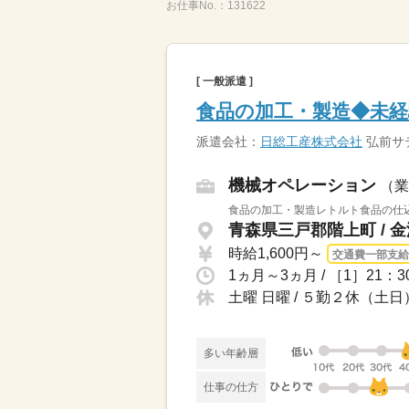
お仕事No.：
131622
[ 一般派遣 ]
食品の加工・製造◆未経
派遣会社：
日総工産株式会社
弘前サ
機械オペレーション
（業
食品の加工・製造レトルト食品の仕込
青森県三戸郡階上町 / 
時給1,600円～
交通費一部支給
1ヵ月～3ヵ月 / ［1］21：3
土曜 日曜 / ５勤２休（土日
多い年齢層
仕事の仕方