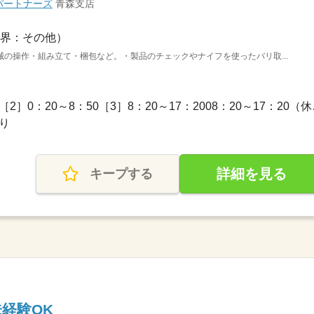
パートナーズ
青森支店
界：その他）
の操作・組み立て・梱包など。・製品のチェックやナイフを使ったバリ取...
長期 / ［1］16：
り
詳細を見る
キープする
経験OK