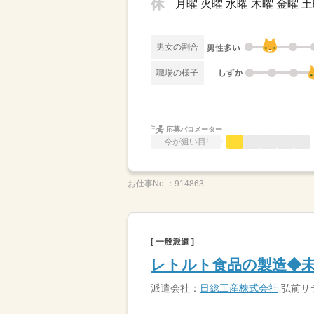
月曜 火曜 水曜 木曜 金曜 
男女の割合
職場の様子
応募バロメーター
今が狙い目!
お仕事No.：
914863
[ 一般派遣 ]
レトルト食品の製造◆未
派遣会社：
日総工産株式会社
弘前サ