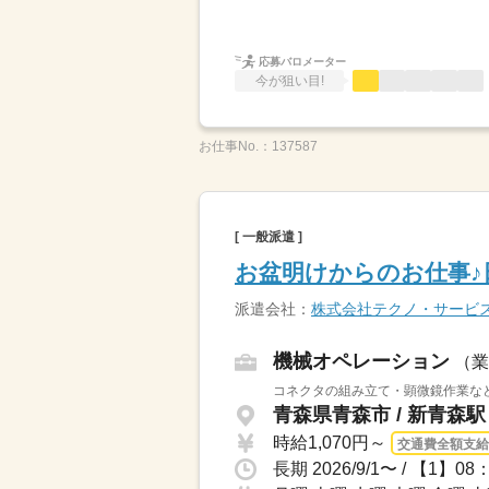
応募バロメーター
今が狙い目!
お仕事No.：
137587
[ 一般派遣 ]
お盆明けからのお仕事♪
派遣会社：
株式会社テクノ・サービ
機械オペレーション
（業
コネクタの組み立て・顕微鏡作業など
青森県青森市 / 新青森駅
時給1,070円～
交通費全額支給