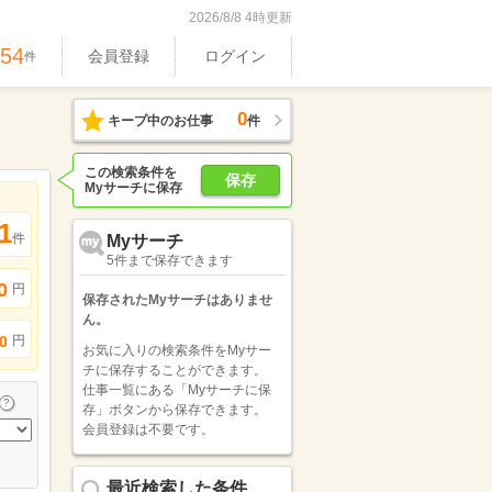
2026/8/8 4時更新
754
会員登録
ログイン
件
0
キープ中のお仕事
件
この検索条件を
保存
Myサーチに保存
1
件
Myサーチ
5件まで保存できます
0
円
保存されたMyサーチはありませ
ん。
円
0
お気に入りの検索条件をMyサー
チに保存することができます。
仕事一覧にある「Myサーチに保
存」ボタンから保存できます。
会員登録は不要です。
最近検索した条件