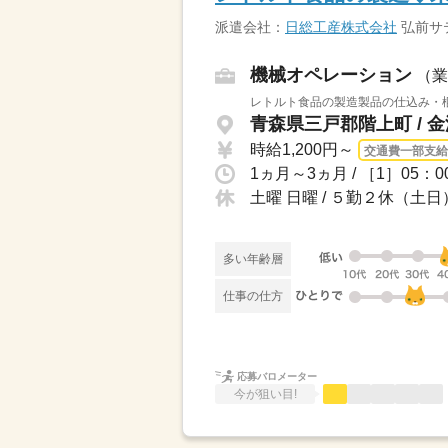
派遣会社：
日総工産株式会社
弘前サ
機械オペレーション
（業
レトルト食品の製造製品の仕込み・梱
青森県三戸郡階上町 / 
時給1,200円～
交通費一部支給
1ヵ月～3ヵ月 / ［1］05：0
土曜 日曜 / ５勤２休（土日
多い年齢層
仕事の仕方
応募バロメーター
今が狙い目!