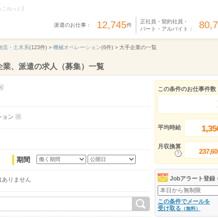
らこねっと】
正社員・契約社員・
12,745
80,
派遣のお仕事：
件
パート・アルバイト：
物流・土木系
(123件) >
機械オペレーション
(6件) >
大手企業の一覧
企業、派遣の求人（募集）一覧
この条件のお仕事件数
ション
1,35
平均時給
月収換算
237,60
期間
Jobアラート登録
はありません
この条件でメールを
受け取る
（無料）