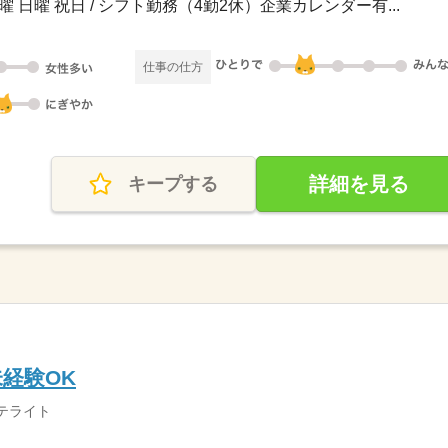
土曜 日曜 祝日 / シフト勤務（4勤2休）企業カレンダー有...
仕事の仕方
詳細を見る
キープする
経験OK
テライト