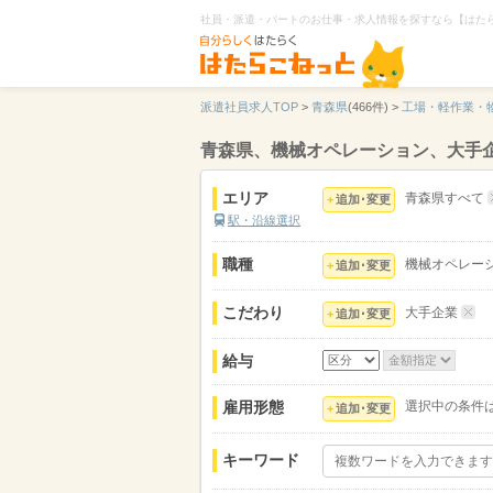
社員・派遣・パートのお仕事・求人情報を探すなら【はた
派遣社員求人TOP
>
青森県
(466件) >
工場・軽作業・
青森県、機械オペレーション、大手
エリア
青森県すべて
追加･変更
駅・沿線選択
職種
機械オペレー
追加･変更
こだわり
大手企業
追加･変更
給与
雇用形態
選択中の条件
追加･変更
キーワード