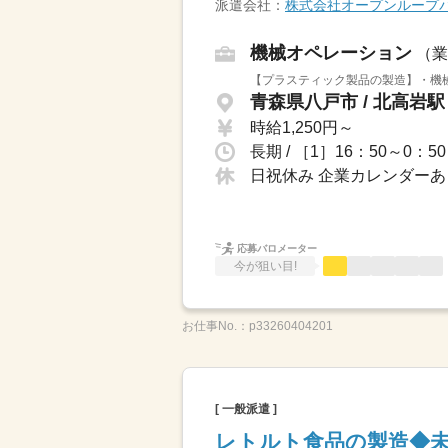
派遣会社：
株式会社オープンループ
機械オペレーション
（業
【プラスティック製品の製造】・機械
青森県八戸市 / 北高岩駅
時給1,250円～
日祝休み 企業カレンダーあ
応募バロメーター
今が狙い目!
お仕事No.：
p33260404201
[ 一般派遣 ]
レトルト食品の製造◆未