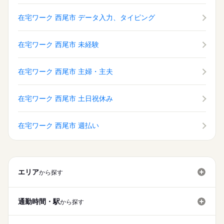
土曜 日曜
休日・休暇
働き方・環境
派遣活躍中
土日休み・祝日出勤。
在宅ワーク
大手企業
社会保険制度
服装自由
在宅ワーク 西尾市 データ入力、タイピング
活かせるスキル
GW・夏季・年末年始長期連休あり（トヨタカレンダー）
禁煙・分煙
バイク自転車
車OK
社員食堂
Excel
英語力
派遣活躍中
在宅ワーク 西尾市 未経験
活かせるスキル
Excel
英語力
在宅ワーク 西尾市 主婦・主夫
在宅ワーク 西尾市 土日祝休み
在宅ワーク 西尾市 週払い
エリア
から探す
通勤時間・駅
から探す