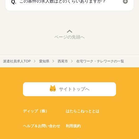
この条件の求人数はどのくらいありますか？
Q.
ページの先頭へ
派遣社員求人TOP
愛知県
西尾市
在宅ワーク・テレワークの一覧
サイトトップへ
ディップ（株）
はたらこねっととは
ヘルプ＆お問い合わせ
利用規約