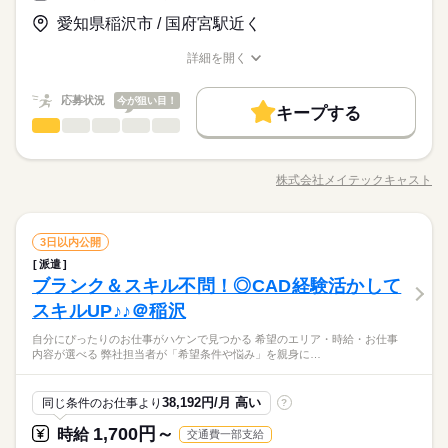
場 ●週1在宅勤務OK！ プライベートと両立も無理なくできます
方向けに おうちで受講できるe-ラーニングや 資格取得支援制度
よ ●皆さん優しい方ばかり！ フォロー体制◎ お休みの相談もし
愛知県稲沢市 / 国府宮駅近く
働く人の待遇向上
もあります＊ 経験者向け～未経験者向け、 時短や扶養内勤務、
続きを読む
やすい環境
応募する
在宅/リモートワークなど 働き方もお気軽にご相談ください＊
高収入
長期
期間・時間
続きを読む
詳細を開く
職種/応募資格
お仕事の特徴
給与/時間/休日
08：30～17：15（実働08：00、休憩00：45）
基本特徴
時給 1,650円
給与
詳しい募集要項をすべて見る
残業月5～10時間
応募状況
今が狙い目！
未経験OK
新卒・第二
20代活躍
30代活躍
40代活躍
続きを読む
月収例 264,000円+残業代
キープする
◎残業：日々30分程度発生予定
一般事務・OA事務
その他
業界
職種
◎9時～や17時など就業時間相談可能
50代活躍
60代歓迎
働く人の待遇向上
基本特徴
高収入
【＃自分にぴったりのお仕事がハケンで見つかる】 ＼希望のエ
応募する
募集条件
未経験OK
新卒・第二
20代活躍
30代活躍
40代活躍
長期
期間・時間
リア・時給・お仕事内容が選べる！／ 〇弊社担当者が「希望条
株式会社メイテックキャスト
職種/応募資格
お仕事の特徴
給与/時間/休日
件や悩み」を親身にご相談 〇お伺いしたお話をもとに、希望に
交通費
勤務地固定
主婦・主夫
履歴書不要
土曜 日曜
休日・休暇
50代活躍
60代歓迎
08：30～17：15（実働08：00、休憩00：45）
沿ったお仕事先をご紹介 例えば・・・ ・電話応答「0」の
あなたのご経験やスキルを活かして、自分に合った理想の職場
募集条件
残業月5～10時間
WEB登録
◎土日休み ◎会社カレンダー（夏季・年末年始休暇）◎年間
続きを読む
モクモクデータ入力 ・未経験可！大手事務のお仕事デビュー
続きを読む
を見つけませんか？ 一人一人のお悩みに寄り添い、ピッタリの
◎残業：日々30分程度発生予定
休日120日以上
交通費
勤務地固定
主婦・主夫
履歴書不要
一般事務・OA事務
職種
・時短や自宅周辺でライフプランに合わせた働き方が実現可
3日以内公開
お仕事をご紹介します 就業後も手厚いフォローで安心◎ ＼まず
就業時間・曜日
◎9時～や17時など就業時間相談可能
能 はじめての派遣でもご安心ください！ ・お仕事が決定した
は気軽にご相談ください／
派遣
WEB登録
【＃自分にぴったりのお仕事がハケンで見つかる】 ＼希望のエ
残10未満
家庭都合休可
後も定期的な面談や手厚いフォロー ・職場の上司には話しづ
続きを読む
その他
ブランク＆スキル不問！◎CAD経験活かして
応募資格
業界
就業時間・曜日
働き方・環境
リア・時給・お仕事内容が選べる！／ 〇弊社担当者が「希望条
残10未満
家庭都合休可
らい相談事も、いつでも弊社担当者にご相談できる環境 ・無
働き方・環境
件や悩み」を親身にご相談 〇お伺いしたお話をもとに、希望に
土曜 日曜
休日・休暇
スキルUP♪♪＠稲沢
どんな事でもまずはお気軽にご相談ください！ ＼こんな方も大
在宅ワーク
大手企業
ブランクOK
産休・育休
料で受講できるオンライン研修制度でスキルアップ
沿ったお仕事先をご紹介 例えば・・・ ・電話応答「0」の
歓迎！／ 〇自分に合ったお仕事がわからない 〇希望のお仕事を
在宅ワーク
大手企業
ブランクOK
産休・育休
◎土日休み ◎会社カレンダー（夏季・年末年始休暇）◎年間
お仕事の特徴
自分にぴったりのお仕事がハケンで見つかる 希望のエリア・時給・お仕事
モクモクデータ入力 ・未経験可！大手事務のお仕事デビュー
続きを読む
社会保険制度
研修制度
資格支援
服装自由
探したい 〇オフィスワークデビューしたい ●派遣・事務未経験
休日120日以上
内容が選べる 弊社担当者が「希望条件や悩み」を親身に…
社会保険制度
研修制度
資格支援
服装自由
・時短や自宅周辺でライフプランに合わせた働き方が実現可
の方大歓迎！ ●特別なスキル・経験は要りません！PCの基本操
基本特徴
あなたのご経験やスキルを活かして、自分に合った理想の職場
バイク自転車
車OK
社員食堂
派遣活躍中
能 はじめての派遣でもご安心ください！ ・お仕事が決定した
作ができればOK！ 一人一人のお話をしっかりヒアリングし そ
続きを読む
を見つけませんか？ 一人一人のお悩みに寄り添い、ピッタリの
バイク自転車
車OK
社員食堂
派遣活躍中
未経験OK
新卒・第二
20代活躍
30代活躍
後も定期的な面談や手厚いフォロー ・職場の上司には話しづ
ルーティン
英語不要
応募資格
の方に合ったお仕事をご紹介させて頂いております◎ kkw_bcov
お仕事をご紹介します 就業後も手厚いフォローで安心◎ ＼まず
38,192円/月 高い
同じ条件のお仕事より
?
らい相談事も、いつでも弊社担当者にご相談できる環境 ・無
ルーティン
英語不要
活かせるスキル
2107
正社員登用
は気軽にご相談ください／
Excel
どんな事でもまずはお気軽にご相談ください！ ＼こんな方も大
料で受講できるオンライン研修制度でスキルアップ
1,700円～
時給
交通費一部支給
続きを読む
時給 1,500円～
給与
活かせるスキル
歓迎！／ 〇自分に合ったお仕事がわからない 〇希望のお仕事を