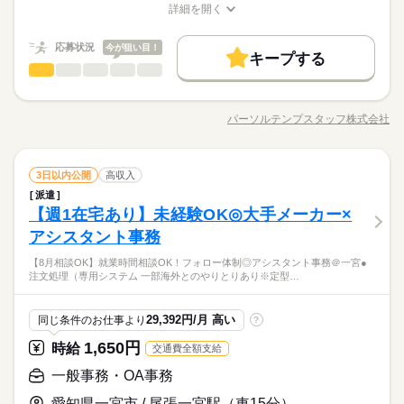
高収入
長期
期間・時間
続きを読む
詳細を開く
ます＊
職種/応募資格
お仕事の特徴
給与/時間/休日
08：30～17：15（実働08：00、休憩00：45）
基本特徴
時給 1,650円
給与
詳しい募集要項をすべて見る
残業月5～10時間
応募状況
今が狙い目！
未経験OK
新卒・第二
20代活躍
30代活躍
40代活躍
続きを読む
月収例 264,000円+残業代
キープする
◎残業：日々30分程度発生予定
一般事務・OA事務
職種
低い
高い
◎9時～や17時までなど時間相談OK
50代活躍
60代歓迎
多い年齢層
働く人の待遇向上
基本特徴
高収入
【一宮＆無料駐車場あり】未経験OK！フォロー体制◎アシスタ
応募する
募集条件
未経験OK
新卒・第二
20代活躍
30代活躍
40代活躍
長期
期間・時間
ント事務 ●注文処理（専用システム） ※一部海外とのやりとり
パーソルテンプスタッフ株式会社
男性
女性
男女の割合
職種/応募資格
お仕事の特徴
給与/時間/休日
あり ※定型メールフォーマットあり ●在庫管理、納期管理 ●計
交通費
勤務地固定
主婦・主夫
履歴書不要
土曜 日曜
休日・休暇
50代活躍
60代歓迎
08：30～17：15（実働08：00、休憩00：45）
続きを読む
上処理（専用システムに入力するのみ） ●社内外との電話・メー
募集条件
残業月5～10時間
WEB登録
◎土日休み ◎会社カレンダー（夏季・年末年始休暇）◎年間
続きを読む
ル対応
続きを読む
◎残業：日々30分程度発生予定
ひとりで
みんなで
仕事の仕方
休日120日以上
交通費
勤務地固定
主婦・主夫
履歴書不要
一般事務・OA事務
職種
3日以内公開
高収入
就業時間・曜日
低い
高い
◎9時～や17時までなど時間相談OK
多い年齢層
メーカー関連
業界
派遣
WEB登録
【一宮＆無料駐車場あり】未経験OK！フォロー体制◎アシスタ
残10未満
家庭都合休可
【週1在宅あり】未経験OK◎大手メーカー×
応募資格
就業時間・曜日
働き方・環境
ント事務 ●注文処理（専用システム） ※一部海外とのやりとり
残10未満
家庭都合休可
男性
女性
男女の割合
働き方・環境
あり ※定型メールフォーマットあり ●在庫管理、納期管理 ●計
土曜 日曜
休日・休暇
アシスタント事務
◆未経験者歓迎！ 経験のない方も 学んで活躍できる環境です！
在宅ワーク
大手企業
ブランクOK
産休・育休
続きを読む
上処理（専用システムに入力するのみ） ●社内外との電話・メー
＼ハジメテさんも安心＊／ PCの基本操作から電話応対など ビ
在宅ワーク
大手企業
ブランクOK
産休・育休
◎土日休み ◎会社カレンダー（夏季・年末年始休暇）◎年間
●同業務の先輩がいるので、いつでも相談＆確認できる安心の職
【8月相談OK】就業時間相談OK！フォロー体制◎アシスタント事務＠一宮●
ル対応
続きを読む
社会保険制度
研修制度
資格支援
服装自由
ジネススキルの基礎を学べる研修が充実◎ スキルアップしたい
ひとりで
みんなで
仕事の仕方
休日120日以上
注文処理（専用システム 一部海外とのやりとりあり※定型…
場 ●週1在宅勤務OK！ プライベートと両立も無理なくできます
社会保険制度
研修制度
資格支援
服装自由
方向けに おうちで受講できるe-ラーニングや 資格取得支援制度
バイク自転車
車OK
社員食堂
派遣活躍中
メーカー関連
業界
よ ●皆さん優しい方ばかり！ フォロー体制◎ お休みの相談もし
もあります＊ 経験者向け～未経験者向け、 時短や扶養内勤務、
続きを読む
バイク自転車
車OK
社員食堂
派遣活躍中
やすい環境
ルーティン
英語不要
応募資格
在宅/リモートワークなど 働き方もお気軽にご相談ください＊
29,392円/月 高い
同じ条件のお仕事より
?
続きを読む
ルーティン
英語不要
活かせるスキル
Excel
◆未経験者歓迎！ 経験のない方も 学んで活躍できる環境です！
1,650円
時給
交通費全額支給
時給 1,650円
給与
活かせるスキル
＼ハジメテさんも安心＊／ PCの基本操作から電話応対など ビ
詳しい募集要項をすべて見る
●同業務の先輩がいるので、いつでも相談＆確認できる安心の職
ジネススキルの基礎を学べる研修が充実◎ スキルアップしたい
一般事務・OA事務
月収例 222,750円
お仕事の特徴
Excel
場 ●週1在宅勤務OK！ プライベートと両立も無理なくできます
方向けに おうちで受講できるe-ラーニングや 資格取得支援制度
よ ●皆さん優しい方ばかり！ フォロー体制◎ お休みの相談もし
愛知県一宮市 / 尾張一宮駅（車15分）