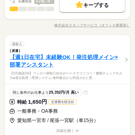
募集条件
もあります。 希望の働き方を教えて下さい
『速払いサービス』を利用できます（利用規定あり）
応募状況
今が狙い目！
キープする
時給 1,200円～1,500円
給与
大量募集
交通費
主婦・主夫
履歴書不要
WEB登録
続きを読む
データ入力・タイピング
職種
詳しい募集要項をすべて見る
低い
高い
多い年齢層
★月収例：240000円！★時給1500円×8時間勤務×20日の場合★
就業時間・曜日
基本特徴
＼将来を見据えて働けるデータ入力／ 自分が馴染めるか見極め
長期
期間・時間
る期間があるので ・どんな会社か不安 ・どんな雰囲気か知りた
残業なし
10時～出社
土日祝休
未経験OK
新卒・第二
20代活躍
30代活躍
40代活躍
―･―･―･―･―･―･―･―･―･―･―･―･―･―
株式会社スタッフサービス（オフィス事業部）
男性
女性
男女の割合
【勤務時間例】 8：30-17：30 9：00-17：00 9：00-18：00 9：3
職種/応募資格
お仕事の特徴
給与/時間/休日
い そんな疑問を働きながら払拭できます！ ※最大6カ月の派遣
応募する
募集条件
このお仕事は、働いた分の給料を給料日を待たずに受け取れる
続きを読む
0-18：30 など ※派遣先により始業･終業時刻は変動します ※17
期間後、双方の合意の上 直接雇用へ切り替わります。 今まで
働き方・環境
『速払いサービス』を利用できます（利用規定あり）
時・18時にピタッと退社できるお仕事も多数あり ＝＝＝＝＝＝
大量募集
交通費
主婦・主夫
履歴書不要
WEB登録
の経験やスキルより「やってみたい」 を大切にしているので未
続きを読む
ひとりで
みんなで
在宅ワーク
大手企業
ベンチャー
学校・公的
仕事の仕方
＝＝＝＝＝＝＝＝ 【待遇・福利厚生】 ＊各種社会保険 ＊有給休
続きを読む
データ入力・タイピング
職種
就業時間・曜日
経験も歓迎！ ▼こんな条件のお仕事あり ＊公的機関での事務 ＊
高収入
残業なし
10時～出社
土日祝休
低い
高い
多い年齢層
サービス関連
暇 ＊定期健康診断 ＊提携スクールあり …etc ＝＝＝＝＝＝＝＝
業界
続きを読む
不動産会社でのデータ入力 ＊大手メーカーでのOA事務 etc ※掲
ブランクOK
産休・育休
社会保険制度
研修制度
派遣
働き方・環境
＼将来を見据えて働けるデータ入力／ 自分が馴染めるか見極め
長期
期間・時間
＝＝＝＝＝＝ スキルに自信がない方も もっとスキルアップした
載案件は、お取り扱いしている求人の一例です。 募集状況は随
しずか
にぎやか
【週1日在宅】未経験OK！発注処理メイン×
応募資格
職場の様子
る期間があるので ・どんな会社か不安 ・どんな雰囲気か知りた
資格支援
服装自由
日払い
週払い
禁煙・分煙
在宅ワーク
大手企業
ベンチャー
学校・公的
い方も必見★＊ ▼無料で学べるオンライン学習▼ スマホ学習ア
時変動するため掲載内容と異なる場合があります。 最新の募集
男性
女性
男女の割合
【勤務時間例】 8：30-17：30 9：00-17：00 9：00-18：00 9：3
い そんな疑問を働きながら払拭できます！ ※最大6カ月の派遣
部署アシスタント
＜こんな人にオススメ＞ ◆未経験から正社員を目指したい方 ◆
プリ「ぽけっと」は オンライン講座や動画を すきま時間に自分
土曜 日曜 祝日
休日・休暇
案件や条件の詳細はお気軽にお問い合わせください。
続きを読む
派遣活躍中
ルーティン
英語不要
PC不要
0-18：30 など ※派遣先により始業･終業時刻は変動します ※17
ブランクOK
産休・育休
社会保険制度
研修制度
期間後、双方の合意の上 直接雇用へ切り替わります。 今まで
仕事とプライベートどちらも充実させたい方 ◆フルタイム・長
のペースで学べます。 ・Excelなどパソコンの基本操作 ・今さ
時・18時にピタッと退社できるお仕事も多数あり ＝＝＝＝＝＝
＜未経験から正社員/契約社員を目指したい方にオススメ＞派遣
【9月相談OK】フォロー体制◎自分のペースでコツコツ！書類チェックや入
の経験やスキルより「やってみたい」 を大切にしているので未
続きを読む
完全週休2日
期で安定して働きたい方 ◆スキルUPを図りたい方 etc 「派遣
ら聞けないビジネスマナー ・スマホで学べる経理事務 ・ぜひ覚
資格支援
服装自由
ひとりで
日払い
週払い
禁煙・分煙
みんなで
仕事の仕方
力●発注処理（専用システム 海外拠点から申請された受…
＝＝＝＝＝＝＝＝ 【待遇・福利厚生】 ＊各種社会保険 ＊有給休
社員で働き、双方の合意のもと直接雇用へ切り替え！職場の雰
経験も歓迎！ ▼こんな条件のお仕事あり ＊公的機関での事務 ＊
で働くのが初めて」の方も大歓迎♪ 丁寧にご説明しますのでご安
えたいショートカットキー25選 ・ズームの使い方・初心者入門
サービス関連
暇 ＊定期健康診断 ＊提携スクールあり …etc ＝＝＝＝＝＝＝＝
業界
続きを読む
囲気や働き方を知ってから次のステップへ進めるので安心です
派遣活躍中
ルーティン
英語不要
PC不要
不動産会社でのデータ入力 ＊大手メーカーでのOA事務 etc ※掲
※お仕事により異なりますが
心下さい。 ＝＝＝ ご希望の働き方を教えて下さい！
続きを読む
講座 など ＝＝＝＝＝＝＝＝＝＝＝＝＝＝ ＼来社不要！WEBで
＝＝＝＝＝＝ スキルに自信がない方も もっとスキルアップした
◎スキルUPしたい方も大歓迎☆
載案件は、お取り扱いしている求人の一例です。 募集状況は随
平日のみ・週5日のお仕事がメインです◎
しずか
にぎやか
応募資格
職場の様子
簡単登録／ 24時間365日いつでもどこでも◎ スマホひとつで完
29,392円/月 高い
同じ条件のお仕事より
?
い方も必見★＊ ▼無料で学べるオンライン学習▼ スマホ学習ア
時変動するため掲載内容と異なる場合があります。 最新の募集
＜ご希望に1番近いお仕事をご紹介いたします★＞
了しちゃう WEB登録を行っています★ 登録完了後、お電話やメ
＜こんな人にオススメ＞ ◆未経験から正社員を目指したい方 ◆
プリ「ぽけっと」は オンライン講座や動画を すきま時間に自分
土曜 日曜 祝日
休日・休暇
案件や条件の詳細はお気軽にお問い合わせください。
1,650円
時給
交通費全額支給
ールでお仕事を紹介できるので あなたの”スグに働きたい”を叶え
時給 1,200円～1,500円
給与
仕事とプライベートどちらも充実させたい方 ◆フルタイム・長
のペースで学べます。 ・Excelなどパソコンの基本操作 ・今さ
詳しい募集要項をすべて見る
お仕事の特徴
ます＊
＜未経験から正社員/契約社員を目指したい方にオススメ＞派遣
完全週休2日
期で安定して働きたい方 ◆スキルUPを図りたい方 etc 「派遣
ら聞けないビジネスマナー ・スマホで学べる経理事務 ・ぜひ覚
一般事務・OA事務
★月収例：240000円！★時給1500円×8時間勤務×20日の場合★
社員で働き、双方の合意のもと直接雇用へ切り替え！職場の雰
基本特徴
で働くのが初めて」の方も大歓迎♪ 丁寧にご説明しますのでご安
えたいショートカットキー25選 ・ズームの使い方・初心者入門
囲気や働き方を知ってから次のステップへ進めるので安心です
※お仕事により異なりますが
愛知県一宮市 / 尾張一宮駅（車15分）
心下さい。 ＝＝＝ ご希望の働き方を教えて下さい！
続きを読む
講座 など ＝＝＝＝＝＝＝＝＝＝＝＝＝＝ ＼来社不要！WEBで
―･―･―･―･―･―･―･―･―･―･―･―･―･―
紹介予定
未経験OK
新卒・第二
20代活躍
30代活躍
◎スキルUPしたい方も大歓迎☆
応募する
平日のみ・週5日のお仕事がメインです◎
簡単登録／ 24時間365日いつでもどこでも◎ スマホひとつで完
このお仕事は、働いた分の給料を給料日を待たずに受け取れる
＜ご希望に1番近いお仕事をご紹介いたします★＞
詳細を開く
40代活躍
了しちゃう WEB登録を行っています★ 登録完了後、お電話やメ
『速払いサービス』を利用できます（利用規定あり）