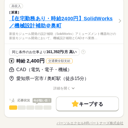
続きを読む
料・ドキュメント作成 ◆PLM環境での製品データ管理 【作業環
続きを読む
【残業】10時間
ひとりで
みんなで
仕事の仕方
・年間休日126日程度
WEB登録
子連れ選考可
CAD（電気・電子・機械）
職種
境】 SolidWorks、部品表：BOM、製品管理：PLM 【対象】 セ
高収入
残10未満
低い
高い
多い年齢層
メーカー関連
業界
就業時間・曜日
働き方・環境
ンサ 全案件「WEB登録」可能！ 「ご登録」や「お仕事紹介」と
残10未満
派遣
新規モジュール製品の設計補助（SolidWorks） ◆3DCADでの図
働き方・環境
いった 就業・転職支援サービスは『無料』です！ 公開されてい
しずか
にぎやか
【在宅勤務あり・時給2400円】SolidWorks
応募資格
職場の様子
在宅ワーク
大手企業
ブランクOK
産休・育休
面修正、新規作成対応 ◆既存図面の修正（ブランドロゴ変
土曜 日曜
休日・休暇
る案件以外にも多数の非公開求人あり！
男性
女性
男女の割合
在宅ワーク
大手企業
ブランクOK
産休・育休
更）、図面作成（新規・旧図面の再設計） ◆評価試験、試作品
／機械設計補助＠奥町
経験が浅い方、ブランクがある方も まずはお気軽にご相談くだ
社会保険制度
研修制度
資格支援
服装自由
続きを読む
・完全週休二日制
の作成サポート ◆部品表（BOM）修正・データ管理、技術資
さい◎ 【必須】 ●SolidWorksを用いたCADオペレータ経験（他3
社会保険制度
研修制度
資格支援
服装自由
・夏季、年末年始 企業カレンダーに応じて連休あり
SolidWorks経験者歓迎！
新規モジュール開発の設計補助（SolidWorks）アミューズメント機器向けの
料・ドキュメント作成 ◆PLM環境での製品データ管理 【作業環
続きを読む
禁煙・分煙
車OK
社員食堂
派遣活躍中
DCAD経験もご相談ください） 【歓迎】 ●量産製品の設計経
ひとりで
みんなで
仕事の仕方
・年間休日126日程度
新規モジュール開発において、機械設計補助とCADオペ業務…
設計補助業務です。
禁煙・分煙
車OK
社員食堂
派遣活躍中
境】 SolidWorks、部品表：BOM、製品管理：PLM 【対象】 セ
活かせるスキル
験、BOM（部品表）やPLMの知識・経験 ●製造業における設計
Word
Excel
英語力
メーカー関連
業界
新規開発に関われるチャンスあり★複数名募集♪
ンサ 全案件「WEB登録」可能！ 「ご登録」や「お仕事紹介」と
～量産プロセス理解
続きを読む
活かせるスキル
業務に慣れてきたら在宅勤務併用あり。
いった 就業・転職支援サービスは『無料』です！ 公開されてい
しずか
にぎやか
応募資格
職場の様子
161,392円/月 高い
同じ条件のお仕事より
?
柔軟な働き方が可能です！
る案件以外にも多数の非公開求人あり！
Word
Excel
英語力
経験が浅い方、ブランクがある方も まずはお気軽にご相談くだ
2,400円
時給
交通費全額支給
時給 2,400円
給与
さい◎ 【必須】 ●SolidWorksを用いたCADオペレータ経験（他3
詳しい募集要項をすべて見る
SolidWorks経験者歓迎！
DCAD経験もご相談ください） 【歓迎】 ●量産製品の設計経
CAD（電気・電子・機械）
【交通費備考】
お仕事の特徴
設計補助業務です。
験、BOM（部品表）やPLMの知識・経験 ●製造業における設計
当社規定に基づき支給
新規開発に関われるチャンスあり★複数名募集♪
愛知県一宮市 / 奥町駅（徒歩15分）
働く人の待遇向上
～量産プロセス理解
続きを読む
業務に慣れてきたら在宅勤務併用あり。
応募する
高収入
柔軟な働き方が可能です！
詳細を開く
長期
期間・時間
職種/応募資格
お仕事の特徴
給与/時間/休日
基本特徴
時給 2,400円
給与
詳しい募集要項をすべて見る
09：00～17：30（実働 07：45、休憩 00：45）
応募状況
今が狙い目！
新卒・第二
20代活躍
30代活躍
40代活躍
50代活躍
続きを読む
【交通費備考】
キープする
◆残業：月20～20時間
CAD（電気・電子・機械）
職種
当社規定に基づき支給
低い
高い
多い年齢層
募集条件
働く人の待遇向上
基本特徴
高収入
新規モジュール開発の設計補助（SolidWorks）アミューズメン
応募する
交通費
即日スタート
勤務地固定
主婦・主夫
新卒・第二
20代活躍
30代活躍
40代活躍
50代活躍
ト機器向けの新規モジュール開発において、機械設計補助とCA
土曜 日曜 祝日
休日・休暇
パーソルエクセルHRパートナーズ株式会社
男性
女性
男女の割合
募集条件
長期
期間・時間
職種/応募資格
お仕事の特徴
給与/時間/休日
Dオペ業務を担当いただきます。 （対象製品：センサが中心）
履歴書不要
WEB登録