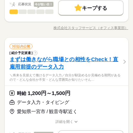
ブランクOK
産休・育休
社会保険制度
研修制度
応募状況
い方も必見★＊ ▼無料で学べるオンライン学習▼ スマホ学習ア
今が狙い目！
在宅ワーク
大手企業
ベンチャー
学校・公的
【勤務時間例】 8：30-17：30 9：00-17：00 9：00-18：00 9：3
キープする
プリ「ぽけっと」は オンライン講座や動画を すきま時間に自分
土曜 日曜 祝日
休日・休暇
一般事務・OA事務
資格支援
服装自由
日払い
週払い
禁煙・分煙
職種
0-18：30 など ※派遣先により始業･終業時刻は変動します ※17
低い
高い
多い年齢層
ブランクOK
産休・育休
社会保険制度
研修制度
のペースで学べます。 ・Excelなどパソコンの基本操作 ・今さ
時・18時にピタッと退社できるお仕事も多数あり ＝＝＝＝＝＝
完全週休2日
☆☆★★ 大手メーカーでのOA事務 ★★☆☆ PCスキルより最強
派遣活躍中
ルーティン
英語不要
PC不要
ら聞けないビジネスマナー ・スマホで学べる経理事務 ・ぜひ覚
＝＝＝＝＝＝＝＝ 【待遇・福利厚生】 ＊各種社会保険 ＊有給休
資格支援
服装自由
日払い
週払い
禁煙・分煙
の”親しみやすさ”で 皆の仕事がスムーズになる…？ 実はオフィ
えたいショートカットキー25選 ・ズームの使い方・初心者入門
株式会社スタッフサービス（オフィス事業部）
暇 ＊定期健康診断 ＊提携スクールあり …etc ＝＝＝＝＝＝＝＝
続きを読む
男性
女性
男女の割合
※お仕事により異なりますが
職種/応募資格
お仕事の特徴
給与/時間/休日
スの仕事ってPCに向かうだけではなく 同じ事務仲間から他部署
講座 など ＝＝＝＝＝＝＝＝＝＝＝＝＝＝ ＼来社不要！WEBで
派遣活躍中
ルーティン
英語不要
PC不要
続きを読む
＝＝＝＝＝＝ スキルに自信がない方も もっとスキルアップした
平日のみ・週5日のお仕事がメインです◎
の人まで 多くの人と接しながら進めるので コミュニケーション
簡単登録／ 24時間365日いつでもどこでも◎ スマホひとつで完
い方も必見★＊ ▼無料で学べるオンライン学習▼ スマホ学習ア
＜ご希望に1番近いお仕事をご紹介いたします★＞
も大事。 その「人あたりの良さ」を活かして 事務でのキャリア
続きを読む
了しちゃう WEB登録を行っています★ 登録完了後、お電話やメ
ひとりで
みんなで
仕事の仕方
プリ「ぽけっと」は オンライン講座や動画を すきま時間に自分
土曜 日曜 祝日
休日・休暇
一般事務・OA事務
職種
をスタートさせましょう！ さらに働く場所も… 大手・有名企業
3日以内公開
ールでお仕事を紹介できるので あなたの”スグに働きたい”を叶え
低い
高い
多い年齢層
のペースで学べます。 ・Excelなどパソコンの基本操作 ・今さ
サービス関連
業界
や公的機関、大学 ベンチャーやアットホームな会社 などいろん
ます＊
紹介予定派遣
?
完全週休2日
☆☆★★ 大手メーカーでのOA事務 ★★☆☆ PCスキルより最強
ら聞けないビジネスマナー ・スマホで学べる経理事務 ・ぜひ覚
な分野があります。 ------ ▼他にこんなお仕事もあり▼ ＊人気！
しずか
にぎやか
まずは働きながら職場との相性をCheck！直
応募資格
職場の様子
の”親しみやすさ”で 皆の仕事がスムーズになる…？ 実はオフィ
えたいショートカットキー25選 ・ズームの使い方・初心者入門
公的機関での事務 ＊不動産会社でのデータ入力 ＊駅直結！製菓
男性
女性
男女の割合
※お仕事により異なりますが
スの仕事ってPCに向かうだけではなく 同じ事務仲間から他部署
講座 など ＝＝＝＝＝＝＝＝＝＝＝＝＝＝ ＼来社不要！WEBで
雇用前提のデータ入力
＜こんな人にオススメ＞ ◆元接客業などで人と接するのが好き
製品の在庫管理 etc…
続きを読む
平日のみ・週5日のお仕事がメインです◎
の人まで 多くの人と接しながら進めるので コミュニケーション
簡単登録／ 24時間365日いつでもどこでも◎ スマホひとつで完
◆フルタイム・長期で働きたい方 ◆仕事とプライベートどちら
＜ご希望に1番近いお仕事をご紹介いたします★＞
「とりあえず目があったらニッコリ」「親しみやすい敬語で接
＼将来を見据えて働けるデータ入力／自分が馴染めるか見極める期間がある
も大事。 その「人あたりの良さ」を活かして 事務でのキャリア
続きを読む
了しちゃう WEB登録を行っています★ 登録完了後、お電話やメ
も充実させたい方 ◆未経験でオフィスワークにチャレンジして
ひとりで
みんなで
仕事の仕方
ので・どんな会社か不安・どんな雰囲気か知りたいそん…
客」など、接客業の方が持つ”話しかけやすいオーラ”は、事務の
をスタートさせましょう！ さらに働く場所も… 大手・有名企業
ールでお仕事を紹介できるので あなたの”スグに働きたい”を叶え
みたい方 ◆スキルUPを図りたい方etc 「派遣で働くのが初め
サービス関連
業界
お仕事でも強力な武器。事務経験ゼロから土日休みのオフィス
や公的機関、大学 ベンチャーやアットホームな会社 などいろん
ます＊
て」の方も大歓迎♪ 丁寧にご説明しますのでご安心下さい。 ＝
続きを読む
ワーカー、始めましょう！
な分野があります。 ------ ▼他にこんなお仕事もあり▼ ＊人気！
1,200円～1,500円
しずか
にぎやか
応募資格
時給
職場の様子
＝＝ 契約社員・正社員登用が前提の 「紹介予定派遣」のお仕事
公的機関での事務 ＊不動産会社でのデータ入力 ＊駅直結！製菓
もあります。 希望の働き方を教えて下さい
＜こんな人にオススメ＞ ◆元接客業などで人と接するのが好き
データ入力・タイピング
製品の在庫管理 etc…
時給 1,200円～1,500円
給与
◆フルタイム・長期で働きたい方 ◆仕事とプライベートどちら
詳しい募集要項をすべて見る
お仕事の特徴
「とりあえず目があったらニッコリ」「親しみやすい敬語で接
愛知県一宮市 / 観音寺駅近く
も充実させたい方 ◆未経験でオフィスワークにチャレンジして
★月収例：240000円！★時給1500円×8時間勤務×20日の場合★
客」など、接客業の方が持つ”話しかけやすいオーラ”は、事務の
基本特徴
みたい方 ◆スキルUPを図りたい方etc 「派遣で働くのが初め
お仕事でも強力な武器。事務経験ゼロから土日休みのオフィス
詳細を開く
て」の方も大歓迎♪ 丁寧にご説明しますのでご安心下さい。 ＝
続きを読む
―･―･―･―･―･―･―･―･―･―･―･―･―･―
未経験OK
新卒・第二
20代活躍
30代活躍
40代活躍
ワーカー、始めましょう！
職種/応募資格
お仕事の特徴
給与/時間/休日
応募する
＝＝ 契約社員・正社員登用が前提の 「紹介予定派遣」のお仕事
このお仕事は、働いた分の給料を給料日を待たずに受け取れる