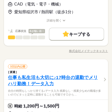
募集条件
詳しい募集要項をすべて見る
続きを読む
探したい 〇オフィスワークデビューしたい ●派遣・事務未経験
CAD（電気・電子・機械）
【給与備考】 〇上記は一例で、お仕事の内容や派遣先によって
Excel
交通費
勤務地固定
主婦・主夫
WEB登録
の方大歓迎！ ●特別なスキル・経験は要りません！PCの基本操
異なります。 〇しっかり稼ぎたい方・残業少なめなどライフプ
愛知県稲沢市 / 熱田駅（徒歩1分）
作ができればOK！ 一人一人のお話をしっかりヒアリングし そ
続きを読む
ランに合わせて働きたい方など、ご希望に合ったお仕事をご紹
就業時間・曜日
応募する
の方に合ったお仕事をご紹介させて頂いております◎ kkw_bcov
基本特徴
介させて頂きます。 【交通備考】 〇弊社規定により交通費支給
残業なし
土日祝休
家庭都合休可
詳細を開く
2107
有（上限30,000円/月） 〇マイカー通勤のお仕事先も多数有り！
続きを読む
職種/応募資格
未経験OK
お仕事の特徴
新卒・第二
20代活躍
30代活躍
給与/時間/休日
時給 1,500円～
給与
※駐車場のご紹介や料金負担もござます。 お給与や通勤手段
働き方・環境
詳しい募集要項をすべて見る
正社員登用
応募状況
など、叶えたい希望条件遠慮なくすべて教えてください♪ どんな
今が狙い目！
【給与備考】 〇上記は一例で、お仕事の内容や派遣先によって
キープする
在宅ワーク
大手企業
ブランクOK
産休・育休
ご希望にもご相談・ご対応させていただきます！
募集条件
長期
期間・時間
交通費
勤務地固定
主婦・主夫
WEB登録
CAD（電気・電子・機械）
その他
業界
職種
異なります。 〇しっかり稼ぎたい方・残業少なめなどライフプ
続きを読む
社会保険制度
研修制度
資格支援
制服あり
服装自由
就業時間・曜日
ランに合わせて働きたい方など、ご希望に合ったお仕事をご紹
残業なし
土日祝休
家庭都合休可
【定 時】08：00～18：00（実働8時間00分） 【休 憩】12：00
【＃自分にぴったりのお仕事がハケンで見つかる】 ＼希望のエ
応募する
介させて頂きます。 【交通備考】 〇弊社規定により交通費支給
働き方・環境
～13：00（休憩1時間00分） ※上記は一例で、お仕事の内容や
禁煙・分煙
駅5分以内
バイク自転車
車OK
リア・時給・お仕事内容が選べる！／ 〇弊社担当者が「希望条
株式会社メイテックキャスト
有（上限30,000円/月） 〇マイカー通勤のお仕事先も多数有り！
続きを読む
派遣先によって異なります。 ご希望の始業時間/定時をお聞か
職種/応募資格
お仕事の特徴
給与/時間/休日
件や悩み」を親身にご相談 〇お伺いしたお話をもとに、希望に
在宅ワーク
大手企業
ブランクOK
産休・育休
派遣活躍中
英語不要
PC不要
電話なし
※駐車場のご紹介や料金負担もござます。 お給与や通勤手段
せください！ 〇残業時間,出退勤時間変更はご相談ください！
沿ったお仕事先をご紹介 例えば・・・ ・高時給！事務作業
あなたのご経験やスキルを活かして、自分に合った理想の職場
など、叶えたい希望条件遠慮なくすべて教えてください♪ どんな
社会保険制度
研修制度
資格支援
制服あり
服装自由
〇シフトや時短希望も対応可能です！
続きを読む
メインのCADオペレーター ・経験やスキルを活かしてキャリ
続きを読む
を見つけませんか？ 一人一人のお悩みに寄り添い、ピッタリの
ご希望にもご相談・ご対応させていただきます！
長期
期間・時間
CAD（電気・電子・機械）
職種
アップを目指したい ・時短や自宅周辺でライフプランに合わ
3日以内公開
お仕事をご紹介します 就業後も手厚いフォローで安心◎ ＼まず
禁煙・分煙
駅5分以内
バイク自転車
車OK
せた働き方が実現可能 はじめての派遣でもご安心ください！
は気軽にご相談ください／
派遣
【定 時】08：00～18：00（実働8時間00分） 【休 憩】12：00
【＃自分にぴったりのお仕事がハケンで見つかる】 ＼希望のエ
派遣活躍中
英語不要
PC不要
電話なし
・お仕事が決定した後も定期的な面談や手厚いフォロー ・
月曜 火曜 水曜 木曜 金曜 土曜 日曜 祝日
続きを読む
休日・休暇
その他
仕事も私生活も大切に♪17時台の退勤でメリ
応募資格
業界
～13：00（休憩1時間00分） ※上記は一例で、お仕事の内容や
リア・時給・お仕事内容が選べる！／ 〇弊社担当者が「希望条
職場の上司には話しづらい相談事も、いつでも弊社担当者にご
派遣先によって異なります。 ご希望の始業時間/定時をお聞か
件や悩み」を親身にご相談 〇お伺いしたお話をもとに、希望に
ハリ勤務！データ入力
☆完全週休2日制（土日祝） 長期休暇有り ☆年間休日120日以
どんな事でもまずはお気軽にご相談ください！ ＼こんな方も大
相談できる環境 ・無料で受講できるオンライン研修制度でス
せください！ 〇残業時間,出退勤時間変更はご相談ください！
沿ったお仕事先をご紹介 例えば・・・ ・高時給！事務作業
上のお仕事多数！ ※上記は一例で、お仕事の内容や派遣先によ
歓迎！／ 〇自分に合ったお仕事がわからない 〇希望のお仕事を
キルアップ
お仕事の特徴
〇シフトや時短希望も対応可能です！
続きを読む
自分の時間もしっかり持てる♪データ入力 残業なし・残業少なめの職場が多
メインのCADオペレーター ・経験やスキルを活かしてキャリ
続きを読む
って様々です。 〇平日休みのお仕事もご紹介可能 〇扶養内での
探したい 〇CADを使ってみたい！CAD経験を活かしたい 〇直雇
いのでピタッと定時に退勤することも可能です◎さら…
アップを目指したい ・時短や自宅周辺でライフプランに合わ
ご就業も可能です
用を目指したい！ ●CADにご興味お持ちの方大歓迎！ AutoCA
基本特徴
あなたのご経験やスキルを活かして、自分に合った理想の職場
せた働き方が実現可能 はじめての派遣でもご安心ください！
続きを読む
D、SOLIDWORKS、Vectorworks、CATIAV5、Inventor、MICRO
続きを読む
を見つけませんか？ 一人一人のお悩みに寄り添い、ピッタリの
未経験OK
新卒・第二
20代活躍
30代活躍
・お仕事が決定した後も定期的な面談や手厚いフォロー ・
月曜 火曜 水曜 木曜 金曜 土曜 日曜 祝日
休日・休暇
1,200円～1,500円
応募資格
時給
CADAMなど 一人一人のお話を丁寧にヒアリングし その方に合
お仕事をご紹介します 就業後も手厚いフォローで安心◎ ＼まず
職場の上司には話しづらい相談事も、いつでも弊社担当者にご
ったお仕事をご紹介させて頂きます◎ kkw_bcov2107
正社員登用
は気軽にご相談ください／