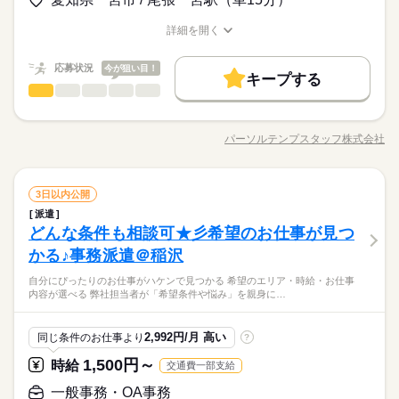
働く人の待遇向上
もあります＊ 経験者向け～未経験者向け、 時短や扶養内勤務、
続きを読む
やすい環境
応募する
在宅/リモートワークなど 働き方もお気軽にご相談ください＊
高収入
長期
期間・時間
続きを読む
詳細を開く
職種/応募資格
お仕事の特徴
給与/時間/休日
09：00～16：30（実働06：45、休憩00：45）
基本特徴
時給 1,650円
給与
詳しい募集要項をすべて見る
◎定時：8時30分～17時15分での就業もOK
応募状況
今が狙い目！
未経験OK
新卒・第二
20代活躍
30代活躍
40代活躍
続きを読む
月収例 222,750円
キープする
一般事務・OA事務
職種
低い
高い
50代活躍
60代歓迎
多い年齢層
働く人の待遇向上
基本特徴
高収入
【8月相談OK】就業時間相談OK！フォロー体制◎アシスタント
土曜 日曜
休日・休暇
応募する
募集条件
未経験OK
新卒・第二
20代活躍
30代活躍
40代活躍
長期
期間・時間
事務＠一宮 ●注文処理（専用システム） ※一部海外とのやりと
パーソルテンプスタッフ株式会社
◎土日休み ◎会社カレンダー（夏季・年末年始休暇）◎年間
男性
女性
男女の割合
職種/応募資格
お仕事の特徴
給与/時間/休日
りあり ※定型メールフォーマットあり ●在庫管理、納期管理 ●
交通費
勤務地固定
主婦・主夫
履歴書不要
50代活躍
60代歓迎
09：00～16：30（実働06：45、休憩00：45）
続きを読む
休日120日以上
計上処理（専用システムに入力するのみ） ●社内外との電話・メ
募集条件
◎定時：8時30分～17時15分での就業もOK
WEB登録
続きを読む
ール対応
続きを読む
ひとりで
みんなで
仕事の仕方
交通費
勤務地固定
主婦・主夫
履歴書不要
一般事務・OA事務
職種
3日以内公開
就業時間・曜日
低い
高い
多い年齢層
メーカー関連
業界
派遣
WEB登録
【8月相談OK】就業時間相談OK！フォロー体制◎アシスタント
土曜 日曜
休日・休暇
残業なし
残10未満
1日7h以下
家庭都合休可
どんな条件も相談可★彡希望のお仕事が見つ
応募資格
就業時間・曜日
事務＠一宮 ●注文処理（専用システム） ※一部海外とのやりと
◎土日休み ◎会社カレンダー（夏季・年末年始休暇）◎年間
男性
女性
男女の割合
働き方・環境
りあり ※定型メールフォーマットあり ●在庫管理、納期管理 ●
かる♪事務派遣＠稲沢
◆未経験者歓迎！ 経験のない方も 学んで活躍できる環境です！
残業なし
残10未満
1日7h以下
家庭都合休可
続きを読む
休日120日以上
計上処理（専用システムに入力するのみ） ●社内外との電話・メ
＼ハジメテさんも安心＊／ PCの基本操作から電話応対など ビ
在宅ワーク
大手企業
産休・育休
社会保険制度
働き方・環境
●同業務の先輩がいるので、いつでも相談＆確認できる安心の職
自分にぴったりのお仕事がハケンで見つかる 希望のエリア・時給・お仕事
ール対応
続きを読む
ジネススキルの基礎を学べる研修が充実◎ スキルアップしたい
ひとりで
みんなで
仕事の仕方
内容が選べる 弊社担当者が「希望条件や悩み」を親身に…
在宅ワーク
大手企業
産休・育休
社会保険制度
場 ●週1在宅勤務OK！ プライベートと両立も無理なくできます
研修制度
服装自由
バイク自転車
車OK
社員食堂
方向けに おうちで受講できるe-ラーニングや 資格取得支援制度
メーカー関連
業界
よ ●皆さん優しい方ばかり！ フォロー体制◎ お休みの相談もし
もあります＊ 経験者向け～未経験者向け、 時短や扶養内勤務、
続きを読む
研修制度
服装自由
バイク自転車
車OK
社員食堂
派遣活躍中
ルーティン
英語不要
やすい環境
応募資格
在宅/リモートワークなど 働き方もお気軽にご相談ください＊
2,992円/月 高い
同じ条件のお仕事より
?
続きを読む
派遣活躍中
ルーティン
英語不要
活かせるスキル
◆未経験者歓迎！ 経験のない方も 学んで活躍できる環境です！
1,500円～
活かせるスキル
時給
交通費一部支給
Excel
時給 1,650円
給与
Excel
＼ハジメテさんも安心＊／ PCの基本操作から電話応対など ビ
詳しい募集要項をすべて見る
●同業務の先輩がいるので、いつでも相談＆確認できる安心の職
ジネススキルの基礎を学べる研修が充実◎ スキルアップしたい
一般事務・OA事務
月収例 264,000円+残業代
お仕事の特徴