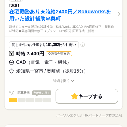
低い
高い
多い年齢層
メーカー関連
業界
予定です。 【在宅勤務あり】 ・派遣で働くならやっぱり大手
派遣
【月に数回出張あり！動きがあるから楽しい！物流改善に関わ
がイチバン！メイテックキャストから就業中スタッフも多数で
しずか
にぎやか
在宅勤務あり★時給2400円／Solidworksを
応募資格
職場の様子
るお仕事】 ■自動車部品メーカーの調達部門にて、物流サポート
働き易い環境！ ・わからないことは気軽に聞ける頼りになる社
男性
女性
男女の割合
業務お願いします。 ＊調達部品の物流改善 ＊問い合わせ・確認
用いた設計補助＠奥町
Excel：表、計算、関数、グラフ作成
員の方が居て安心です！ ・ひと通りの業務を覚えたらリモート
続きを読む
事項の連絡→国内だけではなく、海外拠点とのやりとりも。翻
Word：文書作成
ワークもOK！
～POINT～ 【特典】登録後に、ご希望の方には無料オンライン
新規モジュール製品の設計補助（SolidWorks 3DCADでの図面修正、新規作
訳ツールを使用できます！ ＊部品を保管する容器の数量管理 ＊
続きを読む
ひとりで
みんなで
仕事の仕方
成対応◆既存図面の修正（ブランドロゴ変更 図面作成（新規・…
研修受講OK ・電話&web面談で登録OK ◎お仕事に慣れてきた
愛知県内・県外事業所への出張→月に4回程度出張をお願いする
※英文でメールやFAXやり取りあり抵抗無い方歓迎！
メーカー関連
業界
ら、テレワークや時差出勤なども調整OK◎ ※はじめはフル出勤
予定です。 【在宅勤務あり】 ・派遣で働くならやっぱり大手
でお仕事を覚えて頂きます。
がイチバン！メイテックキャストから就業中スタッフも多数で
しずか
にぎやか
応募資格
職場の様子
161,392円/月 高い
同じ条件のお仕事より
?
続きを読む
働き易い環境！ ・わからないことは気軽に聞ける頼りになる社
時給 1,600円～
給与
Excel：表、計算、関数、グラフ作成
員の方が居て安心です！ ・ひと通りの業務を覚えたらリモート
2,400円
詳しい募集要項をすべて見る
時給
交通費全額支給
Word：文書作成
交通費は会社規定に基づき実費支給（上限30,000円/月）
ワークもOK！
～POINT～ 【特典】登録後に、ご希望の方には無料オンライン
CAD（電気・電子・機械）
お仕事の特徴
研修受講OK ・電話&web面談で登録OK ◎お仕事に慣れてきた
※英文でメールやFAXやり取りあり抵抗無い方歓迎！
ら、テレワークや時差出勤なども調整OK◎ ※はじめはフル出勤
応募する
愛知県一宮市 / 奥町駅（徒歩15分）
働く人の待遇向上
長期
期間・時間
でお仕事を覚えて頂きます。
高収入
続きを読む
詳細を開く
【定時】8：30～17：15（実働8時間00分）
時給 1,600円～
給与
職種/応募資格
お仕事の特徴
給与/時間/休日
詳しい募集要項をすべて見る
【休憩】12：00～12：45（昼食）
基本特徴
交通費は会社規定に基づき実費支給（上限30,000円/月）
17：15～17：30（残業前）
応募状況
今が狙い目！
未経験OK
新卒・第二
20代活躍
30代活躍
40代活躍
続きを読む
キープする
【残業】10時間
CAD（電気・電子・機械）
職種
低い
高い
多い年齢層
募集条件
働く人の待遇向上
応募する
基本特徴
高収入
長期
期間・時間
新規モジュール製品の設計補助（SolidWorks） ◆3DCADでの図
交通費
勤務地固定
主婦・主夫
履歴書不要
未経験OK
新卒・第二
20代活躍
30代活躍
40代活躍
面修正、新規作成対応 ◆既存図面の修正（ブランドロゴ変
土曜 日曜
休日・休暇
【定時】8：30～17：15（実働8時間00分）
パーソルエクセルHRパートナーズ株式会社
男性
女性
男女の割合
募集条件
職種/応募資格
お仕事の特徴
給与/時間/休日
更）、図面作成（新規・旧図面の再設計） ◆評価試験、試作品
WEB登録
子連れ選考可
【休憩】12：00～12：45（昼食）
続きを読む
・完全週休二日制
の作成サポート ◆部品表（BOM）修正・データ管理、技術資
交通費
勤務地固定
主婦・主夫
履歴書不要
17：15～17：30（残業前）
・夏季、年末年始 企業カレンダーに応じて連休あり
就業時間・曜日