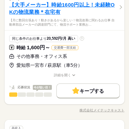
【大手メーカー】時給1600円以上！未経験O
Kの物流業務＊在宅有
【月に数回出張あり！動きがあるから楽しい！物流改善に関わるお仕事 自
動車部品メーカーの調達部門にて、物流サポート業務お…
20,592円/月 高い
同じ条件のお仕事より
?
1,600円～
時給
交通費一部支給
その他事務・オフィス系
愛知県一宮市 / 萩原駅（車5分）
詳細を開く
職種/応募資格
お仕事の特徴
給与/時間/休日
応募状況
今が狙い目！
キープする
その他事務・オフィス系
職種
低い
高い
多い年齢層
【月に数回出張あり！動きがあるから楽しい！物流改善に関わ
るお仕事】 ■自動車部品メーカーの調達部門にて、物流サポート
株式会社メイテックキャスト
男性
女性
男女の割合
職種/応募資格
お仕事の特徴
給与/時間/休日
業務お願いします。 ＊調達部品の物流改善 ＊問い合わせ・確認
続きを読む
事項の連絡→国内だけではなく、海外拠点とのやりとりも。翻
訳ツールを使用できます！ ＊部品を保管する容器の数量管理 ＊
続きを読む
ひとりで
みんなで
仕事の仕方
その他事務・オフィス系
職種
愛知県内・県外事業所への出張→月に4回程度出張をお願いする
高収入