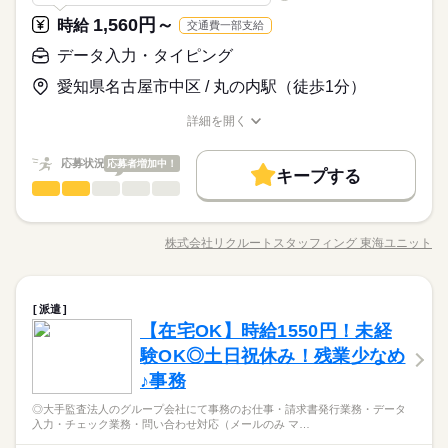
時給 1,200円～1,500円
給与
◆仕事とプライベートどちらも充実させたい方 ◆未経験でオフ
詳しい募集要項をすべて見る
お仕事の特徴
＜プライベートとの両立もしやすい！＞基本的に「残業なし・
1,560円～
☆完全週休2日制（土日祝） 長期休暇有り ☆年間休日120日以
時給
交通費一部支給
ィスワークにチャレンジしてみたい方 ◆フルタイム・長期で働
★月収例：240000円！★時給1500円×8時間勤務×20日の場合★
少なめ」の職場が多く、退勤後の予定も立てやすいです♪働く時
上のお仕事多数！ ※上記は一例で、お仕事の内容や派遣先によ
基本特徴
きたい方 ◆スキルUPを図りたい方etc 「派遣で働くのが初め
データ入力・タイピング
はしっかり働いて、休む時は休む！そんな風にメリハリをつけ
って様々です。 〇平日休みのお仕事もご紹介可能 〇扶養内での
て」の方も大歓迎♪ 丁寧にご説明しますのでご安心下さい。 ＝
続きを読む
―･―･―･―･―･―･―･―･―･―･―･―･―･―
未経験OK
新卒・第二
20代活躍
30代活躍
40代活躍
て働けます◎
応募する
ご就業も可能です
＝＝ 契約社員・正社員登用が前提の 「紹介予定派遣」のお仕事
愛知県名古屋市中区 / 丸の内駅（徒歩1分）
このお仕事は、働いた分の給料を給料日を待たずに受け取れる
続きを読む
募集条件
もあります。 希望の働き方を教えて下さい
『速払いサービス』を利用できます（利用規定あり）
時給 1,200円～1,500円
給与
詳細を開く
大量募集
交通費
主婦・主夫
履歴書不要
WEB登録
続きを読む
詳しい募集要項をすべて見る
職種/応募資格
お仕事の特徴
給与/時間/休日
★月収例：240000円！★時給1500円×8時間勤務×20日の場合★
就業時間・曜日
基本特徴
長期
期間・時間
応募状況
応募者増加中！
キープする
残業なし
10時～出社
土日祝休
未経験OK
新卒・第二
20代活躍
30代活躍
40代活躍
―･―･―･―･―･―･―･―･―･―･―･―･―･―
データ入力・タイピング
【勤務時間例】 8：30-17：30 9：00-17：00 9：00-18：00 9：3
職種
応募する
低い
高い
多い年齢層
募集条件
このお仕事は、働いた分の給料を給料日を待たずに受け取れる
0-18：30 など ※派遣先により始業･終業時刻は変動します ※17
働き方・環境
◎大手商社関連会社にて入力メインの事務のお仕事 ・受発注デ
『速払いサービス』を利用できます（利用規定あり）
時・18時にピタッと退社できるお仕事も多数あり ＝＝＝＝＝＝
大量募集
交通費
主婦・主夫
履歴書不要
WEB登録
ータ入力 ・書類作成 ・電話対応（取次程度） ・庶務業務 ◇基
在宅ワーク
大手企業
ベンチャー
学校・公的
＝＝＝＝＝＝＝＝ 【待遇・福利厚生】 ＊各種社会保険 ＊有給休
株式会社リクルートスタッフィング 東海ユニット
続きを読む
ひとりで
みんなで
仕事の仕方
就業時間・曜日
職種/応募資格
お仕事の特徴
残業なし
10時～出社
土日祝休
給与/時間/休日
本的に社内とのやりとりのみです。難しい交渉は営業の方がさ
暇 ＊定期健康診断 ＊提携スクールあり …etc ＝＝＝＝＝＝＝＝
続きを読む
続きを読む
ブランクOK
産休・育休
社会保険制度
研修制度
れます 同業務の方が多数いるので安心！ ▼こちらのお仕事以
働き方・環境
長期
期間・時間
＝＝＝＝＝＝ スキルに自信がない方も もっとスキルアップした
外にも...▼ ・大手企業でのお仕事 ・人気の在宅や大学事務のお
続きを読む
資格支援
服装自由
日払い
週払い
禁煙・分煙
しずか
にぎやか
在宅ワーク
大手企業
ベンチャー
学校・公的
職場の様子
い方も必見★＊ ▼無料で学べるオンライン学習▼ スマホ学習ア
データ入力・タイピング
【勤務時間例】 8：30-17：30 9：00-17：00 9：00-18：00 9：3
職種
仕事 など たくさんのお仕事の中からあなたのご希望に合わせ
派遣
低い
高い
多い年齢層
プリ「ぽけっと」は オンライン講座や動画を すきま時間に自分
土曜 日曜 祝日
休日・休暇
商社関連
業界
派遣活躍中
ルーティン
英語不要
PC不要
0-18：30 など ※派遣先により始業･終業時刻は変動します ※17
て選べます♪ 09月、10月スタートのご希望の方も まずはお気軽
ブランクOK
産休・育休
社会保険制度
研修制度
【在宅OK】時給1550円！未経
◎大手商社関連会社にて入力メインの事務のお仕事 ・受発注デ
のペースで学べます。 ・Excelなどパソコンの基本操作 ・今さ
時・18時にピタッと退社できるお仕事も多数あり ＝＝＝＝＝＝
にご相談ください☆
完全週休2日
応募資格
ータ入力 ・書類作成 ・電話対応（取次程度） ・庶務業務 ◇基
ら聞けないビジネスマナー ・スマホで学べる経理事務 ・ぜひ覚
資格支援
服装自由
日払い
週払い
禁煙・分煙
験OK◎土日祝休み！残業少なめ
＝＝＝＝＝＝＝＝ 【待遇・福利厚生】 ＊各種社会保険 ＊有給休
ひとりで
みんなで
仕事の仕方
本的に社内とのやりとりのみです。難しい交渉は営業の方がさ
えたいショートカットキー25選 ・ズームの使い方・初心者入門
受発注を含む営業事務の経験がある方 【オフィスワークデビュ
暇 ＊定期健康診断 ＊提携スクールあり …etc ＝＝＝＝＝＝＝＝
続きを読む
♪事務
続きを読む
派遣活躍中
ルーティン
英語不要
PC不要
※お仕事により異なりますが
れます 同業務の方が多数いるので安心！ ▼こちらのお仕事以
講座 など ＝＝＝＝＝＝＝＝＝＝＝＝＝＝ ＼来社不要！WEBで
ー大歓迎！】 前職が飲食やアパレルなどで オフィスワーク初挑
＝＝＝＝＝＝ スキルに自信がない方も もっとスキルアップした
平日のみ・週5日のお仕事がメインです◎
【慣れたら在宅OK！】【直接雇用の可能性あり/正社員】【電話
外にも...▼ ・大手企業でのお仕事 ・人気の在宅や大学事務のお
続きを読む
簡単登録／ 24時間365日いつでもどこでも◎ スマホひとつで完
戦！という 先輩方も多くいらっしゃいます！ オフィス未経験で
◎大手監査法人のグループ会社にて事務のお仕事・請求書発行業務・データ
しずか
にぎやか
職場の様子
い方も必見★＊ ▼無料で学べるオンライン学習▼ スマホ学習ア
＜ご希望に1番近いお仕事をご紹介いたします★＞
応対少なめ！コツコツ入力メイン】【駅チカ/残業少なめ！】
仕事 など たくさんのお仕事の中からあなたのご希望に合わせ
了しちゃう WEB登録を行っています★ 登録完了後、お電話やメ
入力・チェック業務・問い合わせ対応（メールのみ マ…
もチャレンジできる お仕事が他にもたくさん♪ 就業前にも、オ
プリ「ぽけっと」は オンライン講座や動画を すきま時間に自分
土曜 日曜 祝日
休日・休暇
商社関連
業界
◇いつでも質問できる環境！
て選べます♪ 09月、10月スタートのご希望の方も まずはお気軽
ールでお仕事を紹介できるので あなたの”スグに働きたい”を叶え
ンラインでの研修など サポート体制も整えていますので 安心し
続きを読む