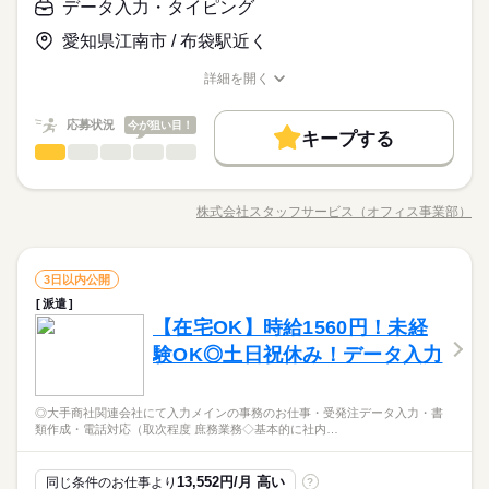
☆完全週休2日制（土日祝） 長期休暇有り ☆年間休日120日以
どんな事でもまずはお気軽にご相談ください！ ＼こんな方も大
データ入力・タイピング
相談できる環境 ・無料で受講できるオンライン研修制度でス
続きを読む
時給 1,700円～
給与
上のお仕事多数！ ※上記は一例で、お仕事の内容や派遣先によ
歓迎！／ 〇自分に合ったお仕事がわからない 〇希望のお仕事を
募集条件
キルアップ
詳しい募集要項をすべて見る
続きを読む
って様々です。 〇平日休みのお仕事もご紹介可能 〇扶養内での
愛知県江南市 / 布袋駅近く
探したい 〇CADを使ってみたい！CAD経験を活かしたい 〇直雇
【給与備考】 〇上記は一例で、お仕事の内容や派遣先によって
交通費
勤務地固定
主婦・主夫
WEB登録
ご就業も可能です
用を目指したい！ ●CADにご興味お持ちの方大歓迎！ AutoCA
異なります。 〇しっかり稼ぎたい方・残業少なめなどライフプ
詳細を開く
続きを読む
D、SOLIDWORKS、Vectorworks、CATIAV5、Inventor、MICRO
続きを読む
ランに合わせて働きたい方など、ご希望に合ったお仕事をご紹
就業時間・曜日
職種/応募資格
お仕事の特徴
給与/時間/休日
応募する
CADAMなど 一人一人のお話を丁寧にヒアリングし その方に合
基本特徴
介♪ 【交通備考】 〇弊社規定により交通費支給有（上限30,000
残業なし
土日祝休
家庭都合休可
ったお仕事をご紹介させて頂きます◎ kkw_bcov2107
円/月） 〇マイカー通勤のお仕事先も多数有り！ ※駐車場のご
続きを読む
応募状況
今が狙い目！
未経験OK
新卒・第二
20代活躍
30代活躍
キープする
時給 1,700円～
給与
紹介や料金負担有り お給与や通勤手段など、叶えたい希望条件
働き方・環境
データ入力・タイピング
職種
詳しい募集要項をすべて見る
低い
高い
多い年齢層
正社員登用
遠慮なくすべて教えてください♪ どんなご希望にもご相談・ご対
【給与備考】 〇上記は一例で、お仕事の内容や派遣先によって
在宅ワーク
大手企業
ブランクOK
産休・育休
◆◆自分の時間もしっかり持てる♪データ入力◆◆ 残業なし・残
応させていただきます！
募集条件
長期
期間・時間
交通費
勤務地固定
主婦・主夫
WEB登録
異なります。 〇しっかり稼ぎたい方・残業少なめなどライフプ
続きを読む
業少なめの職場が多いので ピタッと定時に退勤することも可能
社会保険制度
研修制度
資格支援
服装自由
就業時間・曜日
ランに合わせて働きたい方など、ご希望に合ったお仕事をご紹
株式会社スタッフサービス（オフィス事業部）
残業なし
男性
土日祝休
家庭都合休可
女性
男女の割合
【定 時】08：00～18：00（実働8時間00分） 【休 憩】12：00
職種/応募資格
お仕事の特徴
給与/時間/休日
です◎ さらに土日休みでオンオフの切り替えもしやすい！ 今ま
応募する
介♪ 【交通備考】 〇弊社規定により交通費支給有（上限30,000
続きを読む
働き方・環境
～13：00（休憩1時間00分） ※上記は一例で、お仕事の内容や
禁煙・分煙
駅5分以内
バイク自転車
車OK
での経験やスキルより「やってみたい」 を大切にしているので
円/月） 〇マイカー通勤のお仕事先も多数有り！ ※駐車場のご
続きを読む
派遣先によって異なります。 ご希望の始業時間/定時をお聞か
未経験も大歓迎！ 無料アプリで手軽に学べます。 ▼こんな条件
続きを読む
在宅ワーク
大手企業
ブランクOK
産休・育休
派遣活躍中
英語不要
ひとりで
PC不要
電話なし
みんなで
仕事の仕方
紹介や料金負担有り お給与や通勤手段など、叶えたい希望条件
せください！ 〇残業時間,出退勤時間変更はご相談ください！
データ入力・タイピング
職種
のお仕事あり▼ ＊公的機関での事務 ＊不動産会社でのデータ入
3日以内公開
低い
高い
多い年齢層
遠慮なくすべて教えてください♪ どんなご希望にもご相談・ご対
社会保険制度
研修制度
資格支援
服装自由
サービス関連
〇シフトや時短希望も対応可能です！
業界
続きを読む
力 ＊大手メーカーでのOA事務 ＊有名大学★備品管理業務 etc
活かせるスキル
派遣
◆◆自分の時間もしっかり持てる♪データ入力◆◆ 残業なし・残
応させていただきます！
長期
期間・時間
※掲載案件は、お取り扱いしている求人の一例です。 募集状況
しずか
にぎやか
応募資格
禁煙・分煙
駅5分以内
【在宅OK】時給1560円！未経
バイク自転車
車OK
職場の様子
業少なめの職場が多いので ピタッと定時に退勤することも可能
CAD
は随時変動するため掲載内容と異なる場合があります。 最新の
男性
女性
男女の割合
【定 時】08：00～18：00（実働8時間00分） 【休 憩】12：00
です◎ さらに土日休みでオンオフの切り替えもしやすい！ 今ま
験OK◎土日祝休み！データ入力
＜こんな人にオススメ＞ ◆残業なし・残業少なめで働きたい方
派遣活躍中
英語不要
PC不要
電話なし
月曜 火曜 水曜 木曜 金曜 土曜 日曜 祝日
休日・休暇
募集案件や条件の詳細はお気軽にお問い合わせください。
続きを読む
～13：00（休憩1時間00分） ※上記は一例で、お仕事の内容や
での経験やスキルより「やってみたい」 を大切にしているので
◆仕事とプライベートどちらも充実させたい方 ◆未経験でオフ
活かせるスキル
CAD
派遣先によって異なります。 ご希望の始業時間/定時をお聞か
＜プライベートとの両立もしやすい！＞基本的に「残業なし・
未経験も大歓迎！ 無料アプリで手軽に学べます。 ▼こんな条件
続きを読む
☆完全週休2日制（土日祝） 長期休暇有り ☆年間休日120日以
ィスワークにチャレンジしてみたい方 ◆フルタイム・長期で働
ひとりで
みんなで
仕事の仕方
せください！ 〇残業時間,出退勤時間変更はご相談ください！
少なめ」の職場が多く、退勤後の予定も立てやすいです♪働く時
のお仕事あり▼ ＊公的機関での事務 ＊不動産会社でのデータ入
上のお仕事多数！ ※上記は一例で、お仕事の内容や派遣先によ
きたい方 ◆スキルUPを図りたい方etc 「派遣で働くのが初め
◎大手商社関連会社にて入力メインの事務のお仕事・受発注データ入力・書
サービス関連
〇シフトや時短希望も対応可能です！
業界
続きを読む
はしっかり働いて、休む時は休む！そんな風にメリハリをつけ
力 ＊大手メーカーでのOA事務 ＊有名大学★備品管理業務 etc
って様々です。 〇平日休みのお仕事もご紹介可能 〇扶養内での
類作成・電話対応（取次程度 庶務業務◇基本的に社内…
て」の方も大歓迎♪ 丁寧にご説明しますのでご安心下さい。 ＝
続きを読む
て働けます◎
※掲載案件は、お取り扱いしている求人の一例です。 募集状況
ご就業も可能です
しずか
にぎやか
応募資格
職場の様子
＝＝ 契約社員・正社員登用が前提の 「紹介予定派遣」のお仕事
は随時変動するため掲載内容と異なる場合があります。 最新の
続きを読む
もあります。 希望の働き方を教えて下さい
＜こんな人にオススメ＞ ◆残業なし・残業少なめで働きたい方
13,552円/月 高い
同じ条件のお仕事より
?
月曜 火曜 水曜 木曜 金曜 土曜 日曜 祝日
休日・休暇
募集案件や条件の詳細はお気軽にお問い合わせください。