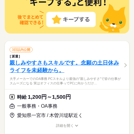
働き方・環境
＼将来を見据えて働けるデータ入力／ 自分が馴染めるか見極め
長期
期間・時間
＝＝＝＝＝＝ スキルに自信がない方も もっとスキルアップした
載案件は、お取り扱いしている求人の一例です。 募集状況は随
しずか
にぎやか
応募資格
職場の様子
る期間があるので ・どんな会社か不安 ・どんな雰囲気か知りた
資格支援
服装自由
日払い
週払い
禁煙・分煙
在宅ワーク
大手企業
ベンチャー
学校・公的
い方も必見★＊ ▼無料で学べるオンライン学習▼ スマホ学習ア
時変動するため掲載内容と異なる場合があります。 最新の募集
男性
女性
男女の割合
【勤務時間例】 8：30-17：30 9：00-17：00 9：00-18：00 9：3
い そんな疑問を働きながら払拭できます！ ※最大6カ月の派遣
＜こんな人にオススメ＞ ◆未経験から正社員を目指したい方 ◆
プリ「ぽけっと」は オンライン講座や動画を すきま時間に自分
土曜 日曜 祝日
休日・休暇
案件や条件の詳細はお気軽にお問い合わせください。
続きを読む
派遣活躍中
ルーティン
英語不要
PC不要
0-18：30 など ※派遣先により始業･終業時刻は変動します ※17
ブランクOK
産休・育休
社会保険制度
研修制度
期間後、双方の合意の上 直接雇用へ切り替わります。 今まで
仕事とプライベートどちらも充実させたい方 ◆フルタイム・長
のペースで学べます。 ・Excelなどパソコンの基本操作 ・今さ
時・18時にピタッと退社できるお仕事も多数あり ＝＝＝＝＝＝
＜未経験から正社員/契約社員を目指したい方にオススメ＞派遣
の経験やスキルより「やってみたい」 を大切にしているので未
続きを読む
完全週休2日
期で安定して働きたい方 ◆スキルUPを図りたい方 etc 「派遣
ら聞けないビジネスマナー ・スマホで学べる経理事務 ・ぜひ覚
資格支援
服装自由
ひとりで
日払い
週払い
禁煙・分煙
みんなで
仕事の仕方
＝＝＝＝＝＝＝＝ 【待遇・福利厚生】 ＊各種社会保険 ＊有給休
社員で働き、双方の合意のもと直接雇用へ切り替え！職場の雰
経験も歓迎！ ▼こんな条件のお仕事あり ＊公的機関での事務 ＊
で働くのが初めて」の方も大歓迎♪ 丁寧にご説明しますのでご安
えたいショートカットキー25選 ・ズームの使い方・初心者入門
サービス関連
暇 ＊定期健康診断 ＊提携スクールあり …etc ＝＝＝＝＝＝＝＝
業界
続きを読む
囲気や働き方を知ってから次のステップへ進めるので安心です
派遣活躍中
ルーティン
英語不要
PC不要
不動産会社でのデータ入力 ＊大手メーカーでのOA事務 etc ※掲
※お仕事により異なりますが
心下さい。 ＝＝＝ ご希望の働き方を教えて下さい！
続きを読む
講座 など ＝＝＝＝＝＝＝＝＝＝＝＝＝＝ ＼来社不要！WEBで
＝＝＝＝＝＝ スキルに自信がない方も もっとスキルアップした
◎スキルUPしたい方も大歓迎☆
載案件は、お取り扱いしている求人の一例です。 募集状況は随
平日のみ・週5日のお仕事がメインです◎
しずか
にぎやか
応募資格
職場の様子
簡単登録／ 24時間365日いつでもどこでも◎ スマホひとつで完
い方も必見★＊ ▼無料で学べるオンライン学習▼ スマホ学習ア
時変動するため掲載内容と異なる場合があります。 最新の募集
＜ご希望に1番近いお仕事をご紹介いたします★＞
了しちゃう WEB登録を行っています★ 登録完了後、お電話やメ
＜こんな人にオススメ＞ ◆未経験から正社員を目指したい方 ◆
プリ「ぽけっと」は オンライン講座や動画を すきま時間に自分
土曜 日曜 祝日
休日・休暇
案件や条件の詳細はお気軽にお問い合わせください。
3日以内公開
ールでお仕事を紹介できるので あなたの”スグに働きたい”を叶え
時給 1,200円～1,500円
給与
仕事とプライベートどちらも充実させたい方 ◆フルタイム・長
のペースで学べます。 ・Excelなどパソコンの基本操作 ・今さ
詳しい募集要項をすべて見る
お仕事の特徴
ます＊
＜未経験から正社員/契約社員を目指したい方にオススメ＞派遣
派遣
完全週休2日
期で安定して働きたい方 ◆スキルUPを図りたい方 etc 「派遣
ら聞けないビジネスマナー ・スマホで学べる経理事務 ・ぜひ覚
★月収例：240000円！★時給1500円×8時間勤務×20日の場合★
社員で働き、双方の合意のもと直接雇用へ切り替え！職場の雰
親しみやすさもスキルです。念願の土日休み
基本特徴
で働くのが初めて」の方も大歓迎♪ 丁寧にご説明しますのでご安
えたいショートカットキー25選 ・ズームの使い方・初心者入門
囲気や働き方を知ってから次のステップへ進めるので安心です
※お仕事により異なりますが
心下さい。 ＝＝＝ ご希望の働き方を教えて下さい！
続きを読む
講座 など ＝＝＝＝＝＝＝＝＝＝＝＝＝＝ ＼来社不要！WEBで
ライフを未経験から。
―･―･―･―･―･―･―･―･―･―･―･―･―･―
紹介予定
未経験OK
新卒・第二
20代活躍
30代活躍
◎スキルUPしたい方も大歓迎☆
応募する
平日のみ・週5日のお仕事がメインです◎
簡単登録／ 24時間365日いつでもどこでも◎ スマホひとつで完
このお仕事は、働いた分の給料を給料日を待たずに受け取れる
＜ご希望に1番近いお仕事をご紹介いたします★＞
40代活躍
大手メーカーでのOA事務 PCスキルより最強の”親しみやすさ”で皆の仕事が
了しちゃう WEB登録を行っています★ 登録完了後、お電話やメ
『速払いサービス』を利用できます（利用規定あり）
スムーズになる 実はオフィスの仕事ってPCに向かうだけ…
ールでお仕事を紹介できるので あなたの”スグに働きたい”を叶え
時給 1,200円～1,500円
給与
募集条件
続きを読む
詳しい募集要項をすべて見る
ます＊
★月収例：240000円！★時給1500円×8時間勤務×20日の場合★
交通費
主婦・主夫
履歴書不要
WEB登録
1,200円～1,500円
時給
基本特徴
長期
期間・時間
紹介予定
未経験OK
新卒・第二
20代活躍
30代活躍
就業時間・曜日
―･―･―･―･―･―･―･―･―･―･―･―･―･―
一般事務・OA事務
【勤務時間例】 8：30-17：30 9：00-17：00 9：00-18：00 9：3
応募する
このお仕事は、働いた分の給料を給料日を待たずに受け取れる
0-18：30 など ※派遣先により始業･終業時刻は変動します ※17
残業なし
10時～出社
土日祝休
40代活躍
愛知県一宮市 / 木曽川堤駅近く
『速払いサービス』を利用できます（利用規定あり）
時・18時にピタッと退社できるお仕事も多数あり ＝＝＝＝＝＝
募集条件
交通費
主婦・主夫
履歴書不要
WEB登録
働き方・環境
＝＝＝＝＝＝＝＝ 【待遇・福利厚生】 ＊各種社会保険 ＊有給休
続きを読む
詳細を開く
就業時間・曜日
残業なし
10時～出社
土日祝休
暇 ＊定期健康診断 ＊提携スクールあり …etc ＝＝＝＝＝＝＝＝
続きを読む
在宅ワーク
大手企業
ベンチャー
学校・公的
職種/応募資格
お仕事の特徴
給与/時間/休日
長期
働き方・環境
期間・時間
＝＝＝＝＝＝ スキルに自信がない方も もっとスキルアップした