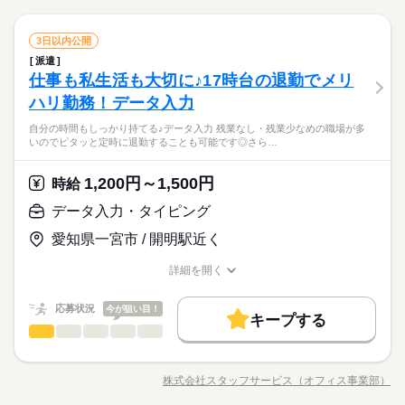
続きを読む
◆既存図面の修正（ブランドロゴ変更）、図面作成（新規・旧
交通費
即日スタート
勤務地固定
主婦・主夫
09：00～17：30（実働 07：45、休憩 00：45）
就業時間・曜日
続きを読む
図面の再設計） ◆評価試験・サンプル制作 ◆部品表（BOM）修
続きを読む
◆残業：月20～20時間
ひとりで
みんなで
仕事の仕方
履歴書不要
WEB登録
CAD（電気・電子・機械）
職種
正、技術ドキュメント作成 【作業環境】 SolidWorks、部品表：
3日以内公開
残20以上
Wワーク可
土日祝休
低い
高い
多い年齢層
メーカー関連
業界
就業時間・曜日
BOM、製品管理：PLM 全案件「WEB登録」可能！ 「ご登録」
残20以上
Wワーク可
土日祝休
派遣
新規モジュール開発の設計補助（SolidWorks）アミューズメン
働き方・環境
や「お仕事紹介」といった 就業・転職支援サービスは『無料』
働き方・環境
しずか
にぎやか
仕事も私生活も大切に♪17時台の退勤でメリ
応募資格
職場の様子
ト機器向けの新規モジュール開発において、機械設計補助とCA
土曜 日曜 祝日
休日・休暇
です！ 公開されている案件以外にも多数の非公開求人あり！
男性
女性
男女の割合
在宅ワーク
大手企業
ブランクOK
産休・育休
Dオペ業務を担当いただきます。 （対象製品：センサが中心）
在宅ワーク
大手企業
ブランクOK
産休・育休
ハリ勤務！データ入力
経験が浅い方、ブランクがある方も まずはお気軽にご相談くだ
続きを読む
◆既存図面の修正（ブランドロゴ変更）、図面作成（新規・旧
さい◎ 【必須】 ●SolidWorksを用いたCADオペレータ経験（他3
社会保険制度
研修制度
資格支援
制服あり
社会保険制度
研修制度
資格支援
制服あり
3DCADの実務経験者、大募集！
自分の時間もしっかり持てる♪データ入力 残業なし・残業少なめの職場が多
図面の再設計） ◆評価試験・サンプル制作 ◆部品表（BOM）修
続きを読む
DCAD経験もご相談ください） 【歓迎】 ●量産製品の設計経
ひとりで
みんなで
仕事の仕方
いのでピタッと定時に退勤することも可能です◎さら…
SolidWorks尚良し◎
禁煙・分煙
車OK
社員食堂
英語不要
正、技術ドキュメント作成 【作業環境】 SolidWorks、部品表：
禁煙・分煙
車OK
社員食堂
英語不要
験、BOM（部品表）やPLMの知識・経験 ●製造業における設計
メーカー関連
業界
複数名募集。
BOM、製品管理：PLM 全案件「WEB登録」可能！ 「ご登録」
～量産プロセス理解
続きを読む
活かせるスキル
CAD
活かせるスキル
同じ業務を担当する仲間がいて安心♪
や「お仕事紹介」といった 就業・転職支援サービスは『無料』
1,200円～1,500円
しずか
にぎやか
応募資格
時給
職場の様子
マイカー通勤OK♪
です！ 公開されている案件以外にも多数の非公開求人あり！
CAD
経験が浅い方、ブランクがある方も まずはお気軽にご相談くだ
データ入力・タイピング
時給 2,400円
給与
さい◎ 【必須】 ●SolidWorksを用いたCADオペレータ経験（他3
詳しい募集要項をすべて見る
3DCADの実務経験者、大募集！
愛知県一宮市 / 開明駅近く
DCAD経験もご相談ください） 【歓迎】 ●量産製品の設計経
【交通費備考】
お仕事の特徴
SolidWorks尚良し◎
験、BOM（部品表）やPLMの知識・経験 ●製造業における設計
当社規定に基づき支給
複数名募集。
働く人の待遇向上
詳細を開く
～量産プロセス理解
続きを読む
同じ業務を担当する仲間がいて安心♪
職種/応募資格
お仕事の特徴
給与/時間/休日
応募する
高収入
マイカー通勤OK♪
応募状況
今が狙い目！
長期
期間・時間
キープする
基本特徴
時給 2,400円
給与
データ入力・タイピング
職種
詳しい募集要項をすべて見る
09：00～17：30（実働 07：45、休憩 00：45）
低い
高い
多い年齢層
新卒・第二
20代活躍
30代活躍
40代活躍
50代活躍
続きを読む
【交通費備考】
◆残業：月20～20時間
◆◆自分の時間もしっかり持てる♪データ入力◆◆ 残業なし・残
当社規定に基づき支給
募集条件
働く人の待遇向上
業少なめの職場が多いので ピタッと定時に退勤することも可能
基本特徴
高収入
株式会社スタッフサービス（オフィス事業部）
男性
女性
男女の割合
職種/応募資格
お仕事の特徴
給与/時間/休日
です◎ さらに土日休みでオンオフの切り替えもしやすい！ 今ま
応募する
交通費
即日スタート
勤務地固定
主婦・主夫
新卒・第二
20代活躍
30代活躍
40代活躍
50代活躍
続きを読む