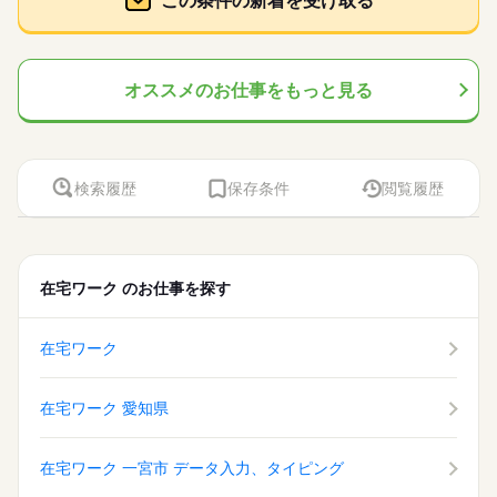
土曜 日曜 祝日
この条件の新着を受け取る
休日・休暇
サービス関連
業界
たのご希望に合わせて選べます♪ 09月、10月スタートのご希望
◇リクルートのスタッフさんも多数活躍中！
ィス未経験でもチャレンジできる お仕事が他にもたくさん♪ 就
の方も まずはお気軽にご相談ください☆
◆業務に集中できる環境がオススメ◎
土・日・祝日休みの週休2日のお仕事です。
業前にも、オンラインでの研修など サポート体制も整えていま
続きを読む
◇勤続年数多いいスタッフさん多数♪
応募資格
すので 安心してご応募ください◎
オフィスワーク未経験OK！ ※社会人経験のある方 【オフィス
オススメのお仕事をもっと見る
時給 1,550円～
給与
【在宅OK】月2回出社【電話対応なし/コツコツ事務♪】【同時2
ワークデビュー大歓迎！】 前職が飲食やアパレルなどで オフィ
詳しい募集要項をすべて見る
お仕事の特徴
名募集♪】
スワーク初挑戦！という 先輩方も多くいらっしゃいます！ オフ
交通費 1ヵ月3万円を上限として実費支給 月収例 21万7000円 時
◇リクルートのスタッフさんも多数活躍中！
ィス未経験でもチャレンジできる お仕事が他にもたくさん♪ 就
基本特徴
給1550円×実働7h×週5日×4週 ※月収例を保証するものではあり
◆業務に集中できる環境がオススメ◎
業前にも、オンラインでの研修など サポート体制も整えていま
続きを読む
ません。 ※給与即受取りサービス利用可（利用条件有） ha_rs_
未経験OK
新卒・第二
40代活躍
応募する
◇勤続年数多いいスタッフさん多数♪
すので 安心してご応募ください◎
001
検索履歴
保存条件
閲覧履歴
募集条件
続きを読む
時給 1,550円～
給与
交通費
1ヵ月以内にスタート
勤務地固定
主婦・主夫
詳しい募集要項をすべて見る
続きを読む
交通費 1ヵ月3万円を上限として実費支給 月収例 21万7000円 時
履歴書不要
WEB登録
基本特徴
募集条件
長期
期間・時間
未経験OK
新卒・第二
40代活躍
給1550円×実働7h×週5日×4週 ※月収例を保証するものではあり
在宅ワーク
のお仕事を探す
ません。 ※給与即受取りサービス利用可（利用条件有） ha_rs_
就業時間・曜日
交通費
1ヵ月以内にスタート
勤務地固定
主婦・主夫
09：30-17：30（休憩60分）実働7時間00分
応募する
001
※残業時間：月0時間～5時間程度。■通常はあまり発生しません
残10未満
土日祝休
履歴書不要
WEB登録
続きを読む
♪
在宅ワーク
就業時間・曜日
働き方・環境
残10未満
土日祝休
働き方・環境
※繁忙期の2月-3月は1日1時間程度残業をお願いする可能性がご
続きを読む
ざいます！
在宅ワーク
産休・育休
社会保険制度
研修制度
在宅ワーク
産休・育休
社会保険制度
研修制度
長期
期間・時間
在宅ワーク 愛知県
資格支援
日払い
禁煙・分煙
駅5分以内
社員食堂
資格支援
日払い
禁煙・分煙
駅5分以内
社員食堂
09：30-17：30（休憩60分）実働7時間00分
土曜 日曜 祝日
休日・休暇
英語不要
PC不要
電話なし
※残業時間：月0時間～5時間程度。■通常はあまり発生しません
英語不要
PC不要
電話なし
♪
在宅ワーク 一宮市 データ入力、タイピング
土・日・祝日休みの週休2日のお仕事です。
※繁忙期の2月-3月は1日1時間程度残業をお願いする可能性がご