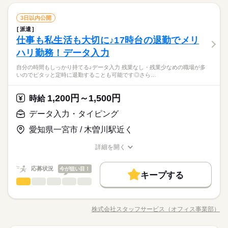
土曜 日曜 祝日
休日・休暇
での経験やスキルより「やってみたい」 を大切にしているので
募集条件
長期
期間・時間
履歴書不要
WEB登録
未経験も大歓迎！ 無料アプリで手軽に学べます。 ▼こんな条件
続きを読む
ひとりで
みんなで
仕事の仕方
データ入力・タイピング
職種
のお仕事あり▼ ＊公的機関での事務 ＊不動産会社でのデータ入
3日以内公開
交通費
即日スタート
勤務地固定
主婦・主夫
09：00～17：30（実働 07：45、休憩 00：45）
低い
高い
多い年齢層
就業時間・曜日
サービス関連
業界
続きを読む
力 ＊大手メーカーでのOA事務 ＊有名大学★備品管理業務 etc
◆残業：月20～20時間
派遣
◆◆自分の時間もしっかり持てる♪データ入力◆◆ 残業なし・残
履歴書不要
WEB登録
※掲載案件は、お取り扱いしている求人の一例です。 募集状況
残20以上
Wワーク可
土日祝休
しずか
にぎやか
仕事も私生活も大切に♪17時台の退勤でメリ
応募資格
職場の様子
業少なめの職場が多いので ピタッと定時に退勤することも可能
就業時間・曜日
残20以上
Wワーク可
土日祝休
は随時変動するため掲載内容と異なる場合があります。 最新の
男性
女性
男女の割合
です◎ さらに土日休みでオンオフの切り替えもしやすい！ 今ま
ハリ勤務！データ入力
働き方・環境
＜こんな人にオススメ＞ ◆残業なし・残業少なめで働きたい方
募集案件や条件の詳細はお気軽にお問い合わせください。
続きを読む
働き方・環境
土曜 日曜 祝日
休日・休暇
での経験やスキルより「やってみたい」 を大切にしているので
◆仕事とプライベートどちらも充実させたい方 ◆未経験でオフ
在宅ワーク
大手企業
ブランクOK
産休・育休
＜プライベートとの両立もしやすい！＞基本的に「残業なし・
自分の時間もしっかり持てる♪データ入力 残業なし・残業少なめの職場が多
未経験も大歓迎！ 無料アプリで手軽に学べます。 ▼こんな条件
在宅ワーク
大手企業
ブランクOK
産休・育休
続きを読む
ィスワークにチャレンジしてみたい方 ◆フルタイム・長期で働
ひとりで
みんなで
仕事の仕方
いのでピタッと定時に退勤することも可能です◎さら…
少なめ」の職場が多く、退勤後の予定も立てやすいです♪働く時
のお仕事あり▼ ＊公的機関での事務 ＊不動産会社でのデータ入
社会保険制度
研修制度
資格支援
制服あり
きたい方 ◆スキルUPを図りたい方etc 「派遣で働くのが初め
社会保険制度
研修制度
資格支援
制服あり
サービス関連
業界
はしっかり働いて、休む時は休む！そんな風にメリハリをつけ
力 ＊大手メーカーでのOA事務 ＊有名大学★備品管理業務 etc
て」の方も大歓迎♪ 丁寧にご説明しますのでご安心下さい。 ＝
続きを読む
禁煙・分煙
車OK
社員食堂
英語不要
て働けます◎
※掲載案件は、お取り扱いしている求人の一例です。 募集状況
禁煙・分煙
1,200円～1,500円
車OK
社員食堂
英語不要
しずか
にぎやか
応募資格
時給
職場の様子
＝＝ 契約社員・正社員登用が前提の 「紹介予定派遣」のお仕事
は随時変動するため掲載内容と異なる場合があります。 最新の
活かせるスキル
もあります。 希望の働き方を教えて下さい
CAD
活かせるスキル
＜こんな人にオススメ＞ ◆残業なし・残業少なめで働きたい方
データ入力・タイピング
募集案件や条件の詳細はお気軽にお問い合わせください。
時給 1,200円～1,500円
給与
◆仕事とプライベートどちらも充実させたい方 ◆未経験でオフ
CAD
詳しい募集要項をすべて見る
お仕事の特徴
＜プライベートとの両立もしやすい！＞基本的に「残業なし・
愛知県一宮市 / 木曽川駅近く
ィスワークにチャレンジしてみたい方 ◆フルタイム・長期で働
★月収例：240000円！★時給1500円×8時間勤務×20日の場合★
少なめ」の職場が多く、退勤後の予定も立てやすいです♪働く時
基本特徴
きたい方 ◆スキルUPを図りたい方etc 「派遣で働くのが初め
はしっかり働いて、休む時は休む！そんな風にメリハリをつけ
詳細を開く
て」の方も大歓迎♪ 丁寧にご説明しますのでご安心下さい。 ＝
続きを読む
―･―･―･―･―･―･―･―･―･―･―･―･―･―
未経験OK
新卒・第二
20代活躍
30代活躍
40代活躍
て働けます◎
職種/応募資格
お仕事の特徴
給与/時間/休日
応募する
＝＝ 契約社員・正社員登用が前提の 「紹介予定派遣」のお仕事
このお仕事は、働いた分の給料を給料日を待たずに受け取れる
募集条件
もあります。 希望の働き方を教えて下さい
『速払いサービス』を利用できます（利用規定あり）
応募状況
今が狙い目！
キープする
時給 1,200円～1,500円
給与
大量募集
交通費
主婦・主夫
履歴書不要
WEB登録
続きを読む
データ入力・タイピング
職種
詳しい募集要項をすべて見る
低い
高い
多い年齢層
★月収例：240000円！★時給1500円×8時間勤務×20日の場合★
就業時間・曜日
基本特徴
◆◆自分の時間もしっかり持てる♪データ入力◆◆ 残業なし・残
長期
期間・時間
業少なめの職場が多いので ピタッと定時に退勤することも可能
残業なし
10時～出社
土日祝休
未経験OK
新卒・第二
20代活躍
30代活躍
40代活躍
―･―･―･―･―･―･―･―･―･―･―･―･―･―
株式会社スタッフサービス（オフィス事業部）
男性
女性
男女の割合
【勤務時間例】 8：30-17：30 9：00-17：00 9：00-18：00 9：3
職種/応募資格
お仕事の特徴
給与/時間/休日
です◎ さらに土日休みでオンオフの切り替えもしやすい！ 今ま
応募する
募集条件
このお仕事は、働いた分の給料を給料日を待たずに受け取れる
続きを読む
0-18：30 など ※派遣先により始業･終業時刻は変動します ※17
での経験やスキルより「やってみたい」 を大切にしているので
働き方・環境
『速払いサービス』を利用できます（利用規定あり）