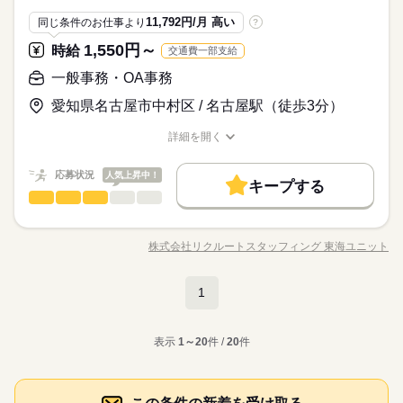
のペースで学べます。 ・Excelなどパソコンの基本操作 ・今さ
◆スニーカー・ネイルOK
にご相談ください☆
ます＊
完全週休2日
応募資格
てご応募ください◎
ら聞けないビジネスマナー ・スマホで学べる経理事務 ・ぜひ覚
11,792円/月 高い
同じ条件のお仕事より
?
えたいショートカットキー25選 ・ズームの使い方・初心者入門
受発注を含む営業事務の経験がある方 【オフィスワークデビュ
※お仕事により異なりますが
時給 1,560円～
1,550円～
給与
講座 など ＝＝＝＝＝＝＝＝＝＝＝＝＝＝ ＼来社不要！WEBで
時給
交通費一部支給
ー大歓迎！】 前職が飲食やアパレルなどで オフィスワーク初挑
詳しい募集要項をすべて見る
お仕事の特徴
平日のみ・週5日のお仕事がメインです◎
【慣れたら在宅OK！】【直接雇用の可能性あり/正社員】【電話
簡単登録／ 24時間365日いつでもどこでも◎ スマホひとつで完
戦！という 先輩方も多くいらっしゃいます！ オフィス未経験で
交通費 1ヵ月3万円を上限として実費支給 月収例 23万4000円 時
一般事務・OA事務
＜ご希望に1番近いお仕事をご紹介いたします★＞
応対少なめ！コツコツ入力メイン】【駅チカ/残業少なめ！】
了しちゃう WEB登録を行っています★ 登録完了後、お電話やメ
基本特徴
もチャレンジできる お仕事が他にもたくさん♪ 就業前にも、オ
給1560円×実働7h30m×週5日×4週 ※月収例を保証するものでは
◇いつでも質問できる環境！
ールでお仕事を紹介できるので あなたの”スグに働きたい”を叶え
ンラインでの研修など サポート体制も整えていますので 安心し
続きを読む
愛知県名古屋市中村区 / 名古屋駅（徒歩3分）
ありません。 ※給与即受取りサービス利用可（利用条件有） ha
未経験OK
20代活躍
30代活躍
40代活躍
◆スニーカー・ネイルOK
応募する
ます＊
てご応募ください◎
_rs_001
募集条件
詳細を開く
続きを読む
職種/応募資格
お仕事の特徴
給与/時間/休日
時給 1,560円～
給与
交通費
勤務地固定
主婦・主夫
履歴書不要
続きを読む
詳しい募集要項をすべて見る
応募状況
人気上昇中！
交通費 1ヵ月3万円を上限として実費支給 月収例 23万4000円 時
WEB登録
キープする
基本特徴
未経験OK
長期
20代活躍
30代活躍
40代活躍
期間・時間
給1560円×実働7h30m×週5日×4週 ※月収例を保証するものでは
一般事務・OA事務
職種
ひとりで
みんなで
仕事の仕方
募集条件
就業時間・曜日
ありません。 ※給与即受取りサービス利用可（利用条件有） ha
09：00-17：30（休憩60分）実働7時間30分
応募する
◎大手監査法人のグループ会社にて事務のお仕事 ・請求書発行
_rs_001
交通費
勤務地固定
主婦・主夫
履歴書不要
※残業時間：月0時間～5時間程度。■繁忙期には発生する可能性
残10未満
土日祝休
業務 ・データ入力 ・チェック業務 ・問い合わせ対応（メールの
続きを読む
があります。
株式会社リクルートスタッフィング 東海ユニット
しずか
にぎやか
職場の様子
職種/応募資格
お仕事の特徴
給与/時間/休日
み） ・マニュアル修正 ・庶務業務 ※電話対応はございません！
WEB登録
働き方・環境
続きを読む
▼こちらのお仕事以外にも...▼ ・大手企業でのお仕事 ・人気の
就業時間・曜日
働き方・環境
残10未満
土日祝休
在宅ワーク
大手企業
産休・育休
社会保険制度
在宅や大学事務のお仕事 など たくさんのお仕事の中からあな
続きを読む
1
長期
期間・時間
在宅ワーク
土曜 日曜 祝日
大手企業
産休・育休
社会保険制度
休日・休暇
一般事務・OA事務
サービス関連
業界
職種
たのご希望に合わせて選べます♪ 09月、10月スタートのご希望
研修制度
資格支援
ひとりで
日払い
禁煙・分煙
駅5分以内
みんなで
仕事の仕方
09：00-17：30（休憩60分）実働7時間30分
の方も まずはお気軽にご相談ください☆
土・日・祝日休みの週休2日のお仕事です。
研修制度
資格支援
日払い
禁煙・分煙
駅5分以内
◎大手監査法人のグループ会社にて事務のお仕事 ・請求書発行
英語不要
PC不要
※残業時間：月0時間～5時間程度。■繁忙期には発生する可能性
応募資格
表示
1～20
件 /
20
件
業務 ・データ入力 ・チェック業務 ・問い合わせ対応（メールの
英語不要
PC不要
があります。
しずか
にぎやか
職場の様子
み） ・マニュアル修正 ・庶務業務 ※電話対応はございません！
オフィスワーク未経験OK！ ※社会人経験のある方 【オフィス
▼こちらのお仕事以外にも...▼ ・大手企業でのお仕事 ・人気の
【在宅OK】月2回出社【電話対応なし/コツコツ事務♪】【同時2
ワークデビュー大歓迎！】 前職が飲食やアパレルなどで オフィ
在宅や大学事務のお仕事 など たくさんのお仕事の中からあな
続きを読む
名募集♪】
スワーク初挑戦！という 先輩方も多くいらっしゃいます！ オフ