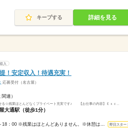
詳細を見る
キープする
収入
提！安定収入！待遇充実！
ス
応募受付（名古屋）
ミ関連）
る☆残業ほとんどなくプライベート充実です♪ 【お仕事の内容】Ｅｘｃ...
久屋大通駅（徒歩1分）
3ヵ月以上 即日〜 / 10：00～18：00 ※残業はほとんどありません。※休憩は６０分です。
即日スター