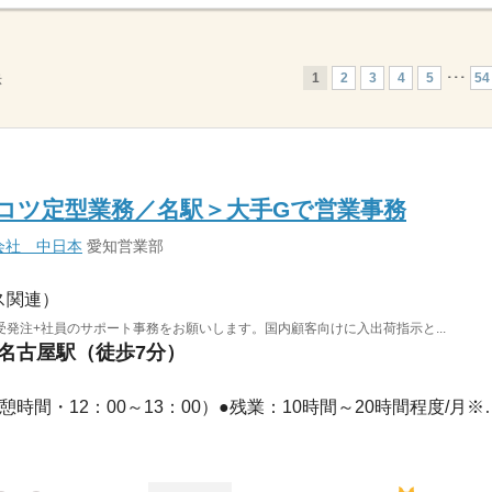
1
2
3
4
5
･･･
54
示
コツ定型業務／名駅＞大手Gで営業事務
会社 中日本
愛知営業部
ス関連）
発注+社員のサポート事務をお願いします。国内顧客向けに入出荷指示と...
 名古屋駅（徒歩7分）
長期 / ●9：00～17：45（休憩時間・12