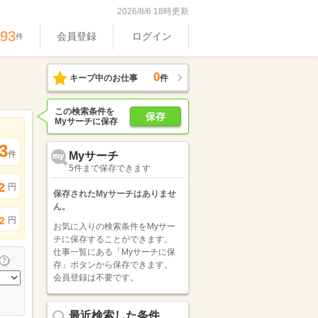
2026/8/6 18時更新
893
会員登録
ログイン
件
0
キープ中のお仕事
件
この検索条件を
保存
Myサーチに保存
3
件
Myサーチ
5件まで保存できます
2
円
保存されたMyサーチはありませ
ん。
円
2
お気に入りの検索条件をMyサー
チに保存することができます。
仕事一覧にある「Myサーチに保
存」ボタンから保存できます。
会員登録は不要です。
最近検索した条件