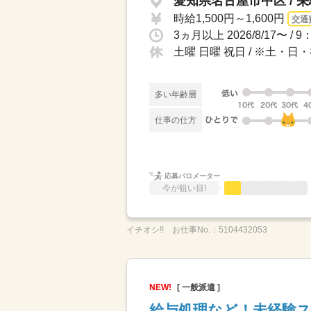
愛知県名古屋市中区 / 
時給1,500円～1,600円
交通
土曜 日曜 祝日 / ※土
多い年齢層
仕事の仕方
応募バロメーター
今が狙い目!
イチオシ!!
お仕事No.：
5104432053
NEW!
[ 一般派遣 ]
給与処理など！未経験ス