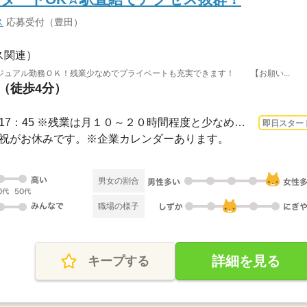
ス
応募受付（豊田）
ス関連）
ジュアル勤務ＯＫ！残業少なめでプライベートも充実できます！ 【お願い...
駅（徒歩4分）
3ヵ月以上 即日〜 / 9：00～17：45 ※残業は月１０～２０時間程度と少なめ。※休憩は４...
即日スター
・日・祝がお休みです。※企業カレンダーあります。
男女の割合
職場の様子
詳細を見る
キープする