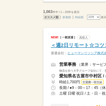
1,063
件中 / 1～20件を表示
表
オススメ順
新着順
時給順
NEW!
[ 一般派遣 ]
高収入
＜週2日リモート☆コツ
派遣会社：
ヒューマンリソシア株式
営業事務
（業界：サービ
物流を担う大手グループ会社にて、受
愛知県名古屋市中村区 /
時給1,700円
交通費一部支給
土曜 日曜 祝日 / 土・日・祝