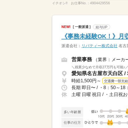
イチオシ!!
お仕事No.：
4904429556
NEW!
[ 一般派遣 ]
給与UP
《事務未経験OK！》月
派遣会社：
リバティー株式会社
名古
営業事務
（業界：メーカ
＼残業少なめで月収27万円も可能♪
愛知県名古屋市天白区 /
時給1,500円～
交通費一部支給
土曜 日曜 祝日 / ・土日
多い年齢層
仕事の仕方