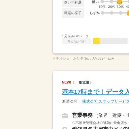
多い年齢層
職場の様子
応募バロメーター
今が狙い目!
イチオシ☆
お仕事No.：
AM6294nagA
NEW!
[ 一般派遣 ]
基本17時まで！データ
派遣会社：
株式会社スタッフサービ
営業事務
（業界：建築・
◇不動産管理会社◇近隣に飲食店や