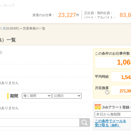
らこねっと】
正社員・契約社員・
23,227
83,
派遣のお仕事：
件
パート・アルバイト：
ス系
(9,693件) >
営業事務の一覧
集）一覧
この条件のお仕事件数
1,06
1,54
平均時給
はありません
月収換算
271,39
期間
Jobアラート登録
はありません
この条件でメールを
受け取る
（無料）