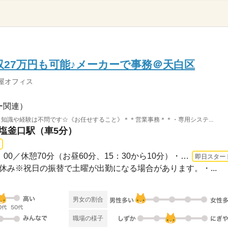
収27万円も可能♪メーカーで事務＠天白区
屋オフィス
ー関連）
／知識や経験は不問です☆《お任せすること》＊＊営業事務＊＊・専用システ...
 塩釜口駅（車5分）
長期 即日〜 / ・8：50～18：00／休憩70分（お昼60分、15：30から10分）・残業は月間1...
即日スター
祝お休み※祝日の振替で土曜が出勤になる場合があります。・...
男女の割合
職場の様子