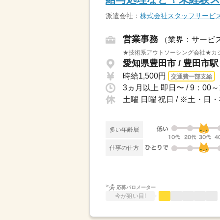
派遣会社：
株式会社スタッフサービ
営業事務
（業界：サービ
★技術系アウトソーシング会社★カ
愛知県豊田市 / 豊田市
時給1,500円
交通費一部支給
土曜 日曜 祝日 / ※土
多い年齢層
仕事の仕方
応募バロメーター
今が狙い目!