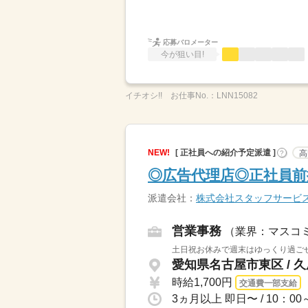
応募バロメーター
今が狙い目!
イチオシ!!
お仕事No.：
LNN15082
NEW!
[ 正社員への紹介予定派遣 ]
高
?
◎広告代理店◎正社員前
派遣会社：
株式会社スタッフサービ
営業事務
（業界：マスコ
土日祝お休みで週末はゆっくり過ごせ
愛知県名古屋市東区 / 
時給1,700円
交通費一部支給