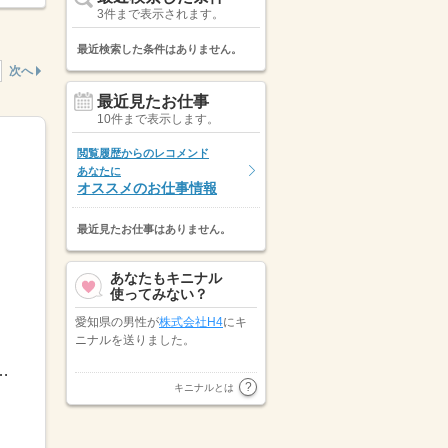
3件まで表示されます。
最近検索した条件はありません。
次へ
最近見たお仕事
10件まで表示します。
閲覧履歴からのレコメンド
あなたに
オススメのお仕事情報
最近見たお仕事はありません。
あなたもキニナル
使ってみない？
愛知県の男性が
株式会社H4
にキ
ニナルを送りました。
：00～13：00）●残業：10時間～20時間程度/月※月...
株式会社リクルートスタッフィン
キニナルとは
グ 東海ユニット
が愛知県の女性
にキニナルを送りました。