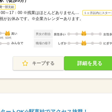
栄駅（徒歩5分）
費一部支給
3ヵ月以上 2026/8/17〜 / 9：00～17：00 ※残業はほとんどありません。※休憩は６０分で...
１ヶ月以内にスター
・日・祝がお休みです。※企業カレンダーあります。
男女の割合
職場の様子
詳細を見る
キープする
タートOK☆駅直結でアクセス抜群！