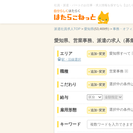
社員・派遣・パートのお仕事・求人情報を探すなら【はた
派遣社員求人TOP
>
愛知県
(53,469件) >
事務・オフィ
愛知県、営業事務、派遣の求人（募
エリア
愛知県すべて
追加･変更
駅・沿線選択
職種
営業事務
追加･変更
こだわり
選択中の条件
追加･変更
給与
雇用形態
選択中の条件
追加･変更
キーワード