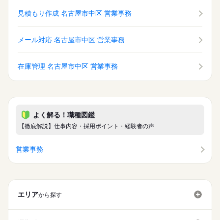
度 年間休日123日）
見積もり作成 名古屋市中区 営業事務
続きを読む
メール対応 名古屋市中区 営業事務
在庫管理 名古屋市中区 営業事務
よく解る！職種図鑑
【徹底解説】仕事内容・採用ポイント・経験者の声
営業事務
エリア
から探す