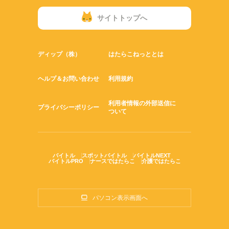
サイトトップへ
ディップ（株）
はたらこねっととは
ヘルプ＆お問い合わせ
利用規約
利用者情報の外部送信に
プライバシーポリシー
ついて
バイトル
スポットバイトル
バイトルNEXT
バイトルPRO
ナースではたらこ
介護ではたらこ
パソコン表示画面へ