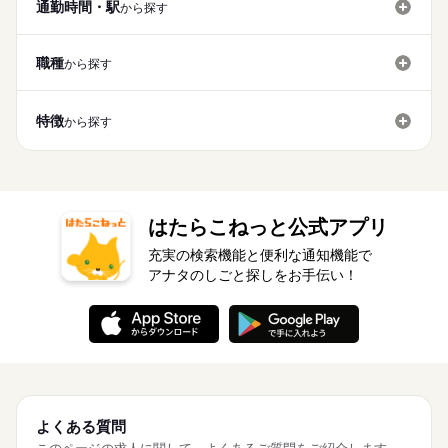
通勤時間・駅
から探す
職種
から探す
特徴
から探す
はたらこねっと公式アプリ
充実の検索機能と便利な通知機能で
アナタのしごと探しをお手伝い！
よくある質問