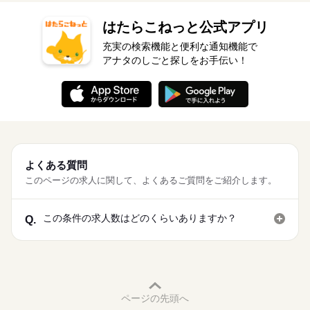
い制度あり（規定あり） 勤務したシフトを申請後、最短で2日後
休日・休暇
に給与GETも可能！ 詳細はお気軽にお問合せください◎
はたらこねっと公式アプリ
≪シフト制≫勤務シフトによりお休みは異なります。
例）週3日勤務～レギュラー勤務まで、ご相談可
充実の検索機能と便利な通知機能で
アナタのしごと探しをお手伝い！
よくある質問
このページの求人に関して、よくあるご質問をご紹介します。
この条件の求人数はどのくらいありますか？
Q.
ページの先頭へ