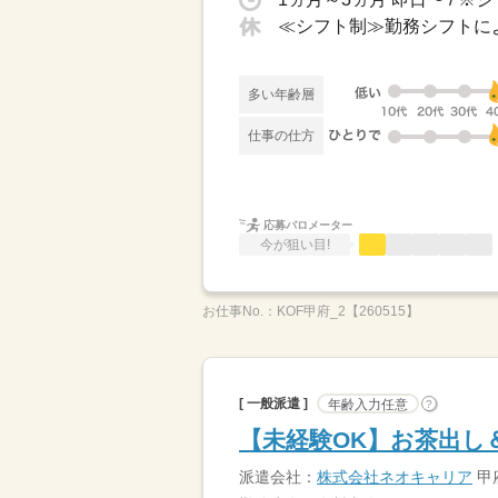
多い年齢層
仕事の仕方
応募バロメーター
今が狙い目!
お仕事No.：
KOF甲府_2【260515】
[ 一般派遣 ]
年齢入力任意
?
【未経験OK】お茶出し
派遣会社：
株式会社ネオキャリア
甲