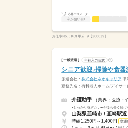
応募バロメーター
今が狙い目!
お仕事No.：
KOF甲府_9【260619】
[ 一般派遣 ]
年齢入力任意
?
シニア歓迎♪掃除や食器
派遣会社：
株式会社ネオキャリア
甲
勤務先名：有料老人ホーム/デイサー
介護助手
（業界：医療・
●しっかり稼ぎたい●今後も長く続け
山梨県韮崎市 / 韮崎駅近
時給1,250円～1,400円
交通