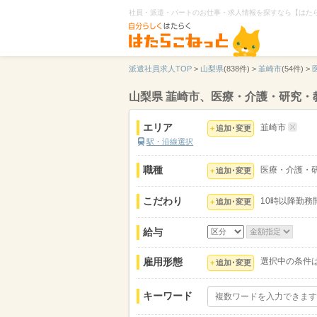
社員・派遣・パートのお仕事・求人情報を探すなら【はた
派遣社員求人TOP
>
山梨県
(838件) >
韮崎市
(54件) >
山梨県 韮崎市、医療・介護・研究・
エリア
韮崎市
追加･変更
駅・沿線選択
職種
医療・介護・
追加･変更
こだわり
10時以降勤務
追加･変更
給与
雇用形態
選択中の条件
追加･変更
キーワード