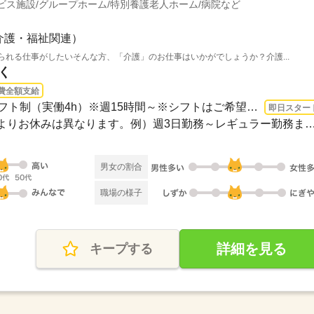
ビス施設/グループホーム/特別養護老人ホーム/病院など
介護・福祉関連）
られる仕事がしたいそんな方、「介護」のお仕事はいかがでしょうか？介護...
く
費全額支給
1ヵ月～3ヵ月 即日〜 / ※シフト制（実働4h）※週15時間～※シフトはご希望に合わせて調...
即日スター
≪シフト制≫勤務シフトによりお休みは異なります。例）週3日勤務～レギュ
男女の割合
職場の様子
詳細を見る
キープする