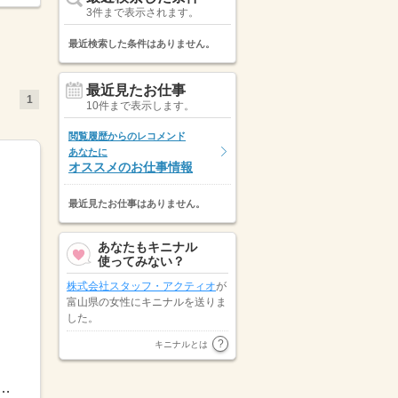
3件まで表示されます。
最近検索した条件はありません。
最近見たお仕事
1
10件まで表示します。
閲覧履歴からのレコメンド
あなたに
オススメのお仕事情報
最近見たお仕事はありません。
あなたもキニナル
使ってみない？
株式会社スタッフ・アクティオ
が
富山県の女性にキニナルを送りま
した。
株式会社オープンループパートナ
キニナルとは
ーズ
が新潟県の男性にキニナルを
送りました。
】早番／07：00～16：00日勤／08：30～17：30 09：00～18...