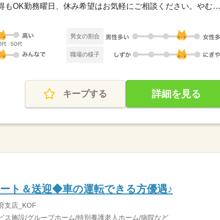
◆シフト制◆長期休暇の取得もOK勤務曜日、休み希望はお気軽にご相談ください。やむを得
男女の割合
職場の様子
詳細を見る
キープする
ート＆送迎◆車の運転できる方優遇♪
府支店_KOF
ビス施設/グループホーム/特別養護老人ホーム/病院など