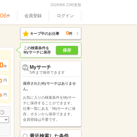
2026/8/6 22時更新
606
会員登録
ログイン
件
0
キープ中のお仕事
件
この検索条件を
保存
Myサーチに保存
0
件
Myサーチ
5件まで保存できます
0
円
保存されたMyサーチはありませ
ん。
円
0
お気に入りの検索条件をMyサー
チに保存することができます。
仕事一覧にある「Myサーチに保
存」ボタンから保存できます。
会員登録は不要です。
最近検索した条件