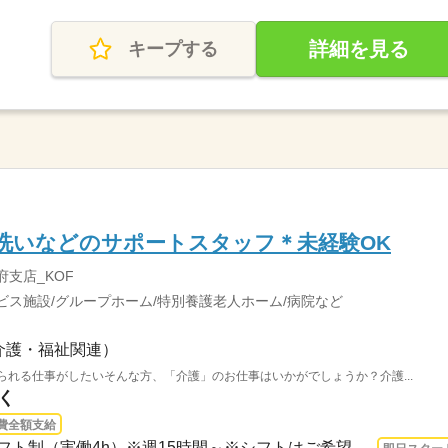
詳細を見る
キープする
洗いなどのサポートスタッフ＊未経験OK
府支店_KOF
ビス施設/グループホーム/特別養護老人ホーム/病院など
介護・福祉関連）
られる仕事がしたいそんな方、「介護」のお仕事はいかがでしょうか？介護...
く
費全額支給
1ヵ月～3ヵ月 即日〜 / ※シフト制（実働4h）※週15時間～※シフトはご希望に合わせて調...