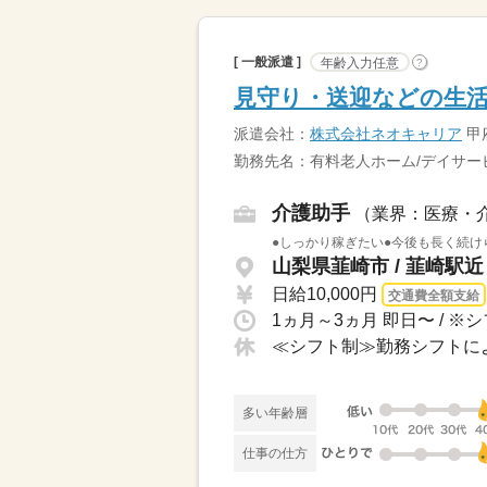
[ 一般派遣 ]
年齢入力任意
?
見守り・送迎などの生活
派遣会社：
株式会社ネオキャリア
甲
勤務先名：有料老人ホーム/デイサー
介護助手
（業界：医療・
●しっかり稼ぎたい●今後も長く続け
山梨県韮崎市 / 韮崎駅近
日給10,000円
交通費全額支給
多い年齢層
仕事の仕方