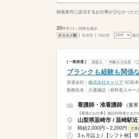
検索条件に該当するお仕事が少なかったた
20
件中 / 1～20件を表示
表
オススメ順
新着順
時給順
[ 一般派遣 ]
高収入
年齢入力任意
?
ブランクも経験も関係な
派遣会社：
株式会社キャリア
SC松本
勤務先名：介護施設（有料老人ホーム
看護師・准看護師
（業界
【看護のお仕事】施設利用者さまの生
山梨県韮崎市 / 韮崎駅近
時給2,000円～2,200円
交通