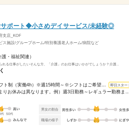
サポート◆小さめデイサービス/未経験◎
府支店_KOF
ビス施設/グループホーム/特別養護老人ホーム/病院など
介護・福祉関連）
られる仕事がしたいそんな方、「介護」のお仕事はいかがでしょうか？介護...
く
1ヵ月～3ヵ月 即日〜 / ※シフト制（実働4h）※週15時間～※シフトはご希望に合わせて調...
即日スター
≪シフト制≫勤務シフトによりお休みは異なります。例）週3日勤務～レギュ
男女の割合
職場の様子