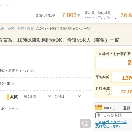
らこねっと】
正社員・契約社員・
7,806
66,
派遣のお仕事：
件
パート・アルバイト：
医療・介護・研究・教育系
(19件) >
10時以降勤務開始OKの一覧
教育系、10時以降勤務開始OK、派遣の求人（募集）一覧
この条件のお仕事件数
2
研究・教育系すべて
1,37
平均時給
開始OK
月収換算
241,12
期間
Jobアラート登録
はありません
この条件でメールを
受け取る
（無料）