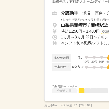
勤務先名：有料老人ホーム/デイサー
介護助手
（業界：医療・
●しっかり稼ぎたい●今後も長く続け
山梨県韮崎市 / 韮崎駅近
時給1,250円～1,400円
交通
多い年齢層
仕事の仕方
応募バロメーター
今が狙い目!
お仕事No.：
KOF甲府_24【260501】