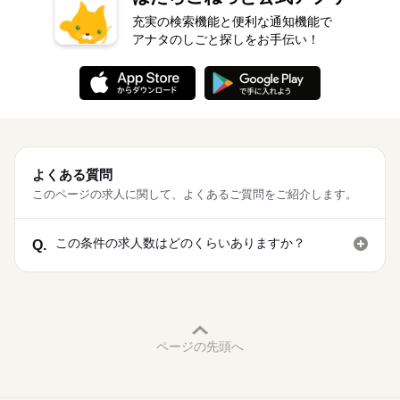
の方には、まず1～2ヶ月間 日中のお仕事で慣れていただき、
ライフスタイルに合わせてご相談いただけます
その後、夜勤を始めていただきます。
充実の検索機能と便利な通知機能で
アナタのしごと探しをお手伝い！
よくある質問
このページの求人に関して、よくあるご質問をご紹介します。
この条件の求人数はどのくらいありますか？
Q.
ページの先頭へ