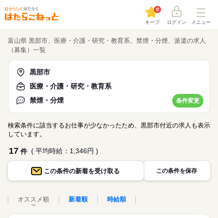
0
キープ
ログイン
メニュー
富山県 黒部市、医療・介護・研究・教育系、禁煙・分煙、派遣の求人
（募集）一覧
黒部市
医療・介護・研究・教育系
禁煙・分煙
条件変更
検索条件に該当するお仕事が少なかったため、黒部市付近の求人も表示
しています。
17
( 平均時給：1,346円 )
件
この条件の
新着を受け取る
この条件を保存
オススメ順
新着順
時給順