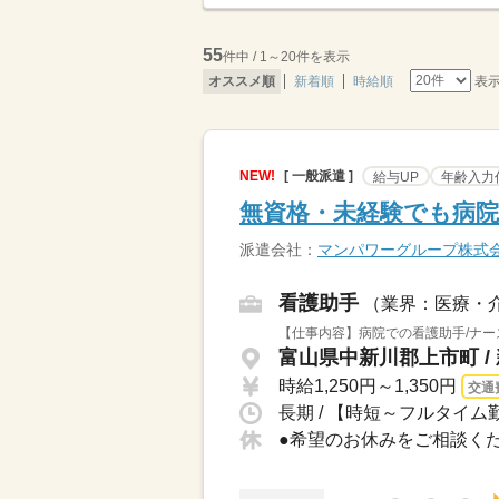
55
件中 / 1～20件を表示
表
オススメ順
新着順
時給順
NEW!
[ 一般派遣 ]
給与UP
年齢入力
無資格・未経験でも病院
派遣会社：
マンパワーグループ株式
看護助手
（業界：医療・
【仕事内容】病院での看護助手/ナー
富山県中新川郡上市町 /
時給1,250円～1,350円
交通
長期 / 【時短～フルタイム勤