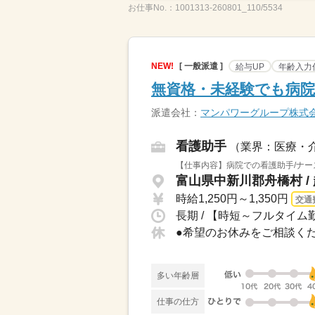
お仕事No.：
1001313-260801_110/5534
NEW!
[ 一般派遣 ]
給与UP
年齢入力
無資格・未経験でも病院
派遣会社：
マンパワーグループ株式
看護助手
（業界：医療・
【仕事内容】病院での看護助手/ナー
富山県中新川郡舟橋村 /
時給1,250円～1,350円
交通
長期 / 【時短～フルタイム勤
多い年齢層
仕事の仕方