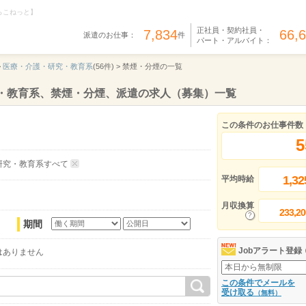
らこねっと】
正社員・契約社員・
7,834
66,
派遣のお仕事：
件
パート・アルバイト：
>
医療・介護・研究・教育系
(56件) >
禁煙・分煙の一覧
究・教育系、禁煙・分煙、派遣の求人（募集）一覧
この条件のお仕事件数
5
研究・教育系すべて
1,32
平均時給
月収換算
233,20
期間
Jobアラート登録
はありません
この条件でメールを
受け取る
（無料）