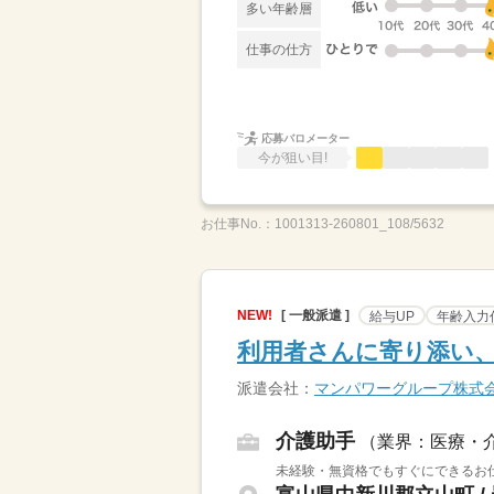
多い年齢層
仕事の仕方
応募バロメーター
今が狙い目!
お仕事No.：
1001313-260801_108/5632
NEW!
[ 一般派遣 ]
給与UP
年齢入力
利用者さんに寄り添い
派遣会社：
マンパワーグループ株式
介護助手
（業界：医療・
未経験・無資格でもすぐにできるお仕