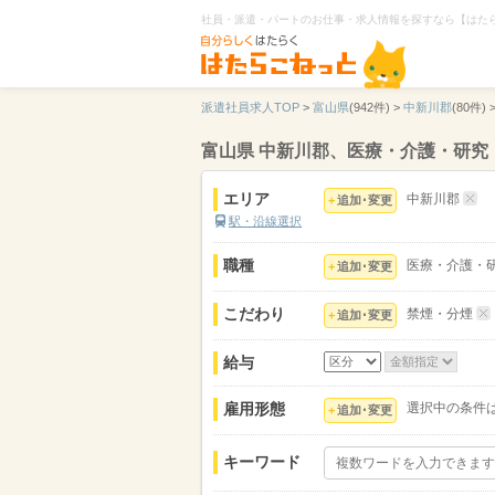
社員・派遣・パートのお仕事・求人情報を探すなら【はた
派遣社員求人TOP
>
富山県
(942件) >
中新川郡
(80件) 
富山県 中新川郡、医療・介護・研
エリア
中新川郡
追加･変更
駅・沿線選択
職種
医療・介護・
追加･変更
こだわり
禁煙・分煙
追加･変更
給与
雇用形態
選択中の条件
追加･変更
キーワード