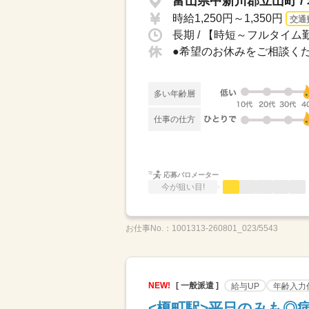
富山県中新川郡立山町 /
時給1,250円～1,350円
交通
長期 / 【時短～フルタイム勤
多い年齢層
仕事の仕方
応募バロメーター
今が狙い目!
お仕事No.：
1001313-260801_023/5543
NEW!
[ 一般派遣 ]
給与UP
年齢入力
<榎町駅>平日のみも◎