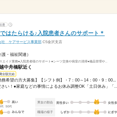
任意
?
ではたらける♪入院患者さんのサポート＊
会社 ケアサービス事業部
CS金沢支店
介護・福祉関連）
スエイド業務●入院患者様のサポート●シーツ交換や病室の清掃●備品管理や...
 越中舟橋駅近く
費全額支給
務希望の方大募集】【シフト例】・7：00～14：00・9：00...
●希望のお休みをご相談ください！●家庭などの事情によるお休み
男女の割合
職場の様子