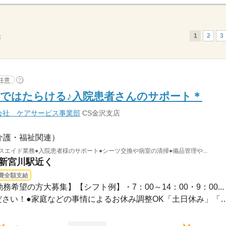
1
2
3
示
任意
?
ではたらける♪入院患者さんのサポート＊
会社 ケアサービス事業部
CS金沢支店
介護・福祉関連）
スエイド業務●入院患者様のサポート●シーツ交換や病室の清掃●備品管理や...
 新宮川駅近く
費全額支給
務希望の方大募集】【シフト例】・7：00～14：00・9：00...
●希望のお休みをご相談ください！●家庭などの事情によるお休み