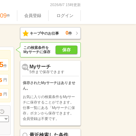
2026/8/7 15時更新
609
会員登録
ログイン
件
0
キープ中のお仕事
件
この検索条件を
保存
Myサーチに保存
5
件
Myサーチ
5件まで保存できます
5
円
保存されたMyサーチはありませ
ん。
円
0
お気に入りの検索条件をMyサー
チに保存することができます。
仕事一覧にある「Myサーチに保
存」ボタンから保存できます。
会員登録は不要です。
最近検索した条件