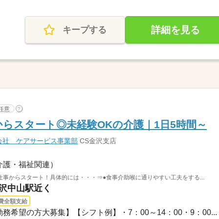
詳細を見る
キープする
任意
?
らスタート◎未経験OKの介護｜1日5時間～
会社 ケアサービス事業部
CS金沢支店
介護・福祉関連）
事からスタート！具体的には・・・⇒●食事介助喉に通りやすい工夫をする...
 沢中山駅近く
費全額支給
務希望の方大募集】【シフト例】・7：00～14：00・9：00...