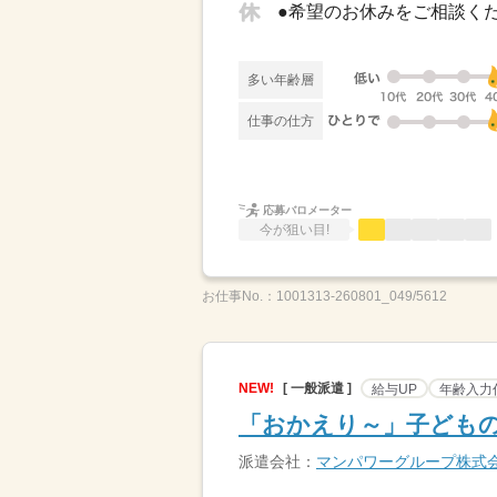
多い年齢層
仕事の仕方
応募バロメーター
今が狙い目!
お仕事No.：
1001313-260801_049/5612
NEW!
[ 一般派遣 ]
給与UP
年齢入力
「おかえり～」子どもの
派遣会社：
マンパワーグループ株式