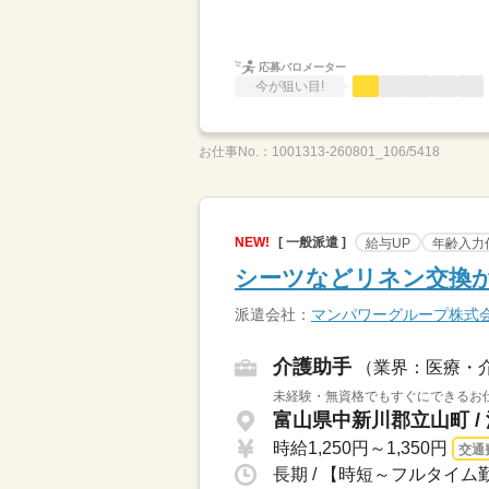
応募バロメーター
今が狙い目!
お仕事No.：
1001313-260801_106/5418
NEW!
[ 一般派遣 ]
給与UP
年齢入力
シーツなどリネン交換か
派遣会社：
マンパワーグループ株式
介護助手
（業界：医療・
未経験・無資格でもすぐにできるお仕
富山県中新川郡立山町 /
時給1,250円～1,350円
交通
長期 / 【時短～フルタイム勤