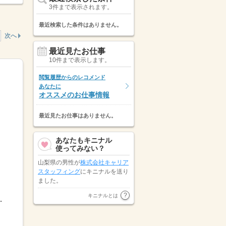
3件まで表示されます。
最近検索した条件はありません。
次へ
最近見たお仕事
10件まで表示します。
閲覧履歴からのレコメンド
あなたに
オススメのお仕事情報
最近見たお仕事はありません。
あなたもキニナル
使ってみない？
山梨県の男性が
株式会社キャリア
スタッフィング
にキニナルを送り
ました。
山梨県の男性が
キャリアリンク株
キニナルとは
調整OK「土日休み」「扶...
式会社（東証プライム市場）
にキ
ニナルを送りました。