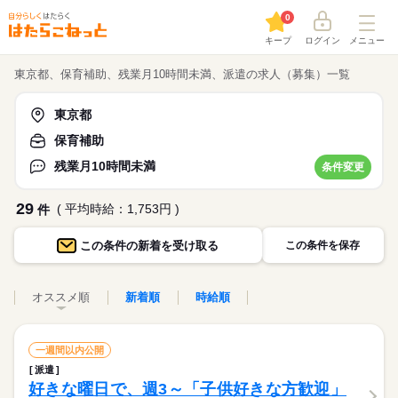
0
キープ
ログイン
メニュー
東京都、保育補助、残業月10時間未満、派遣の求人（募集）一覧
東京都
保育補助
残業月10時間未満
条件変更
29
( 平均時給：1,753円 )
件
この条件の
新着を受け取る
この条件を保存
オススメ順
新着順
時給順
一週間以内公開
派遣
好きな曜日で、週3～「子供好きな方歓迎」