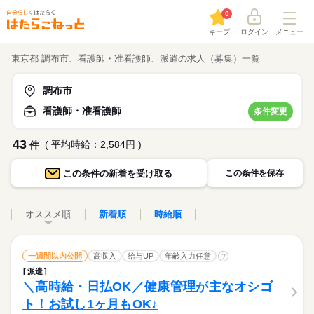
0
キープ
ログイン
メニュー
東京都 調布市、看護師・准看護師、派遣の求人（募集）一覧
調布市
看護師・准看護師
条件変更
43
( 平均時給：2,584円 )
件
この条件の
新着を受け取る
この条件を保存
オススメ順
新着順
時給順
一週間以内公開
高収入
給与UP
年齢入力任意
?
派遣
＼高時給・日払OK／健康管理が主なオシゴ
ト！お試し1ヶ月もOK♪