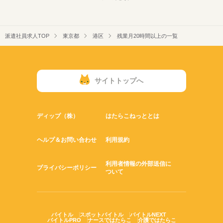
派遣社員求人TOP
東京都
港区
残業月20時間以上の一覧
サイトトップへ
ディップ（株）
はたらこねっととは
ヘルプ＆お問い合わせ
利用規約
利用者情報の外部送信に
プライバシーポリシー
ついて
バイトル
スポットバイトル
バイトルNEXT
バイトルPRO
ナースではたらこ
介護ではたらこ