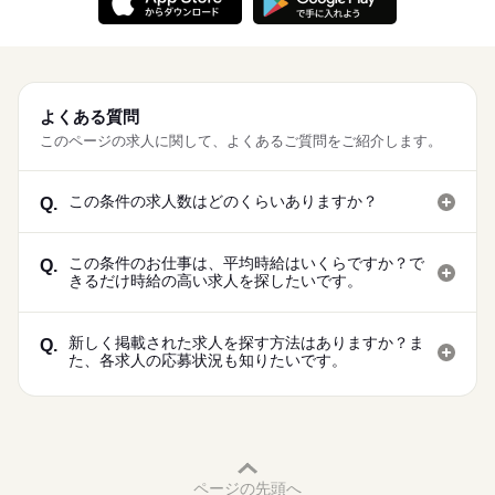
よくある質問
このページの求人に関して、よくあるご質問をご紹介します。
この条件の求人数はどのくらいありますか？
Q.
この条件のお仕事は、平均時給はいくらですか？で
Q.
きるだけ時給の高い求人を探したいです。
新しく掲載された求人を探す方法はありますか？ま
Q.
た、各求人の応募状況も知りたいです。
ページの先頭へ