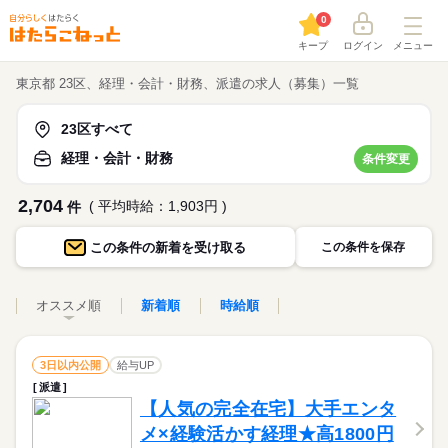
0
キープ
ログイン
メニュー
東京都 23区、経理・会計・財務、派遣の求人（募集）一覧
23区すべて
経理・会計・財務
条件変更
2,704
( 平均時給：1,903円 )
件
この条件の
新着を受け取る
この条件を保存
オススメ順
新着順
時給順
3日以内公開
給与UP
派遣
【人気の完全在宅】大手エンタ
メ×経験活かす経理★高1800円