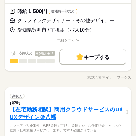
さい！
メーカー関連
業界
すぐに覚えられるお仕事です。
具、家電個室寮完備 （テレビ、エアコン、冷蔵庫、洗濯機、
和気あいあいの職場です。
寝具、無料付与） ☆電車通勤できる勤務地多数あり ★スクータ
1,500円
しずか
にぎやか
応募資格
時給
職場の様子
交通費一部支給
お気軽に見学してください。
ー貸与
時給 1,300円～
給与
◆未経験OK！
グラフィックデザイナー・その他デザイナー
詳しい募集要項をすべて見る
◆フリーター歓迎！
月収例 234,650円♪ 【所定168h×1300円+残業10h×1625円】
人気のお仕事です♪残業少なめプライベート充実♪
愛知県豊明市 / 前後駅（バス10分）
◆派遣が初めての方も大歓迎！遠方からのご応募もご安心くだ
お仕事の特徴
電車通勤可！！女性スタッフ活躍中♪
さい！
すぐに覚えられるお仕事です。
応募する
基本特徴
詳細を開く
長期
期間・時間
和気あいあいの職場です。
職種/応募資格
お仕事の特徴
給与/時間/休日
未経験OK
新卒・第二
20代活躍
30代活躍
40代活躍
お気軽に見学してください。
【昼勤】8：30～17：30
時給 1,300円～
給与
応募状況
今が狙い目！
詳しい募集要項をすべて見る
キープする
募集条件
グラフィックデザイナー・その他デザイナー
月収例 234,650円♪ 【所定168h×1300円+残業10h×1625円】
職種
低い
高い
多い年齢層
即日スタート
勤務地固定
主婦・主夫
履歴書不要
続きを読む
土曜 日曜 祝日
休日・休暇
【オススメポイント！】 ・裁量大！いろいろなお仕事にチャレ
子連れ選考可
基本特徴
ンジできます！ ・残業少な目！お家時間も大切にできます♪
応募する
◆土日祝
株式会社マイナビワークス
男性
女性
長期
男女の割合
期間・時間
職種/応募資格
お仕事の特徴
給与/時間/休日
【具体的な業務は…】 化粧品・健康食品会社のインハウスデザ
未経験OK
新卒・第二
20代活躍
30代活躍
40代活躍
就業時間・曜日
◆長期休暇（ＧＷ・夏季・年末年始）あり
続きを読む
イナーとして、 クリエイティブ制作をお任せ！ ・新商品のパッ
【昼勤】8：30～17：30
※事業所カレンダーによる
募集条件
残10未満
土日祝休
ケージデザイン、既存商品のリニューアルデザイン ・商品カタ
続きを読む
ひとりで
みんなで
仕事の仕方
即日スタート
グラフィックデザイナー・その他デザイナー
勤務地固定
主婦・主夫
履歴書不要
職種
ログ、チラシ、パンフレットデザイン ・ノベルティグッズのデ
高収入
低い
高い
多い年齢層
働き方・環境
医療・介護・福祉関連
業界
続きを読む
ザイン ・ECサイト、web広告用バナーのデザイン制作 ・ECサ
派遣
土曜 日曜 祝日
休日・休暇
【オススメポイント！】 ・裁量大！いろいろなお仕事にチャレ
子連れ選考可
イトのビジュアルの企画、制作 電話対応はなし！クリエイティ
大手企業
ブランクOK
社会保険制度
制服あり
しずか
にぎやか
【在宅勤務相談】商用クラウドサービスのUI/
応募資格
職場の様子
ンジできます！ ・残業少な目！お家時間も大切にできます♪
就業時間・曜日
働き方・環境
残10未満
土日祝休
◆土日祝
ブ制作に集中できますね♪
男性
女性
男女の割合
【具体的な業務は…】 化粧品・健康食品会社のインハウスデザ
日払い
週払い
バイク自転車
車OK
寮・社宅
UXデザイン＠八幡
デザイン経験がある方！
◆長期休暇（ＧＷ・夏季・年末年始）あり
続きを読む
大手企業
ブランクOK
社会保険制度
制服あり
イナーとして、 クリエイティブ制作をお任せ！ ・新商品のパッ
※事業所カレンダーによる
社員食堂
派遣活躍中
少人数
ルーティン
英語不要
9月～・自分の裁量はとても大きいです！創意工夫を凝らしてデ
スマホアプリ全案件「WEB登録」可能 ご登録」や「お仕事紹介」といった
ケージデザイン、既存商品のリニューアルデザイン ・商品カタ
続きを読む
日払い
週払い
バイク自転車
車OK
寮・社宅
ひとりで
みんなで
仕事の仕方
就業・転職支援サービスは『無料』です！公開されている…
ザインをしてみたい方、ぜひ応募お待ちしております♪【来社・
ログ、チラシ、パンフレットデザイン ・ノベルティグッズのデ
活かせるスキル
時給 1,500円
給与