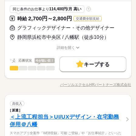
医療・介護・福祉関連
業界
社員食堂
派遣活躍中
少人数
ルーティン
英語不要
履歴書不要】自宅で簡単Web登録！電話登録も相談OK！
ザイン ・ECサイト、web広告用バナーのデザイン制作 ・ECサ
詳しい募集要項をすべて見る
CAD
活かせるスキル
【月収例】時給1500円×7.5h×20日＝225000円＋交通費・残業代
イトのビジュアルの企画、制作 電話対応はなし！クリエイティ
CAD
しずか
にぎやか
応募資格
職場の様子
114,400円/月 高い
同じ条件のお仕事より
?
【交通費】弊社規定により月上限3万円支給です。 kkw_bcov210
ブ制作に集中できますね♪
デザイン経験がある方！
6
2,700円～2,800円
お仕事の特徴
時給
交通費全額支給
応募する
9月～・自分の裁量はとても大きいです！創意工夫を凝らしてデ
働く人の待遇向上
グラフィックデザイナー・その他デザイナー
ザインをしてみたい方、ぜひ応募お待ちしております♪【来社・
時給 1,500円
給与
給与UP
長期
期間・時間
履歴書不要】自宅で簡単Web登録！電話登録も相談OK！
詳しい募集要項をすべて見る
静岡県浜松市中央区 / 八幡駅（徒歩10分）
【月収例】時給1500円×7.5h×20日＝225000円＋交通費・残業代
8：45～17：00（休憩45分）
基本特徴
【交通費】弊社規定により月上限3万円支給です。 kkw_bcov210
詳細を開く
【残業】9時間／月間
新卒・第二
30代活躍
40代活躍
職種/応募資格
お仕事の特徴
給与/時間/休日
続きを読む
6
【詳細】残業は一日30分程！プライベート時間をしっかりと確
応募する
保できますね♪
募集条件
働く人の待遇向上
応募状況
基本特徴
今が狙い目！
給与UP
キープする
交通費
グラフィックデザイナー・その他デザイナー
1ヵ月以内にスタート
履歴書不要
募集条件
WEB登録
職種
新卒・第二
30代活躍
40代活躍
長期
期間・時間
低い
高い
多い年齢層
音響メーカでのUI／UXデザイン音響機器向けクラウドサービス
交通費
1ヵ月以内にスタート
履歴書不要
WEB登録
土曜 日曜 祝日
休日・休暇
就業時間・曜日
8：45～17：00（休憩45分）
のUI／UXデザインを担当します（上流工程）ライセンスや使用
就業時間・曜日
【残業】9時間／月間
残10未満
残20未満
土日祝休
パーソルエクセルHRパートナーズ株式会社
残10未満
残20未満
土日祝休
土・日曜日・祝日休みです。
男性
女性
男女の割合
職種/応募資格
お仕事の特徴
給与/時間/休日
続きを読む
機器の履歴管理などの業務用向けサービスです ◆調査手法の設
【詳細】残業は一日30分程！プライベート時間をしっかりと確
働き方・環境
続きを読む
計、市場/競合/ユーザー調査、データ分析 ◆課題解決に向けた方
働き方・環境
保できますね♪
ブランクOK
服装自由
禁煙・分煙
バイク自転車
向性の検討、導線・目標値の設計、仕様への落とし込み ◆関連
続きを読む
ひとりで
みんなで
仕事の仕方
ブランクOK
服装自由
禁煙・分煙
バイク自転車
グラフィックデザイナー・その他デザイナー
職種
部門との調整、デザインレビュー、リリース後の改善 【環境】
高収入
低い
高い
多い年齢層
車OK
社員食堂
少人数
英語不要
電話なし
メーカー関連
業界
Figma、PowerPoint 【対象】 PCWeb、スマホアプリ 全案件
派遣
車OK
社員食堂
少人数
英語不要
電話なし
音響メーカでのUI／UXデザイン音響機器向けクラウドサービス
土曜 日曜 祝日
休日・休暇
「WEB登録」可能！ 「ご登録」や「お仕事紹介」といった 就
しずか
にぎやか
＜上流工程担当＞UI/UXデザイン・在宅勤務
応募資格
職場の様子
のUI／UXデザインを担当します（上流工程）ライセンスや使用
業・転職支援サービスは『無料』です！ 公開されている案件以
土・日曜日・祝日休みです。
男性
女性
男女の割合
機器の履歴管理などの業務用向けサービスです ◆調査手法の設
併用＠八幡
経験が浅い方、ブランクがある方も まずはお気軽にご相談くだ
外にも多数の非公開求人あり！
続きを読む
計、市場/競合/ユーザー調査、データ分析 ◆課題解決に向けた方
さい◎ 【必須】 ●商用のPC・スマホアプリ向けUI/UXデザイン
調査・分析・UX設計・改善提案まで担う上流寄りのUI/UX案件
スマホアプリ全案件「WEB登録」可能 ご登録」や「お仕事紹介」といった
向性の検討、導線・目標値の設計、仕様への落とし込み ◆関連
続きを読む
業務（上流～運用の一連工程） 【歓迎】 ●Figmaの操作が可能
ひとりで
みんなで
仕事の仕方