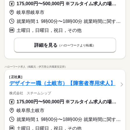
さい◎ 【必須】 ●PC・スマホアプリ向けUI/UXデザイン業務経
175,000円〜500,000円 ※フルタイム求人の場合は月額（換算額）、パート求人の場合は時間額を表示しています。
調査・分析・UX設計・改善提案まで担う上流寄りのUI/UX案件
向性の検討、導線・目標値の設計、仕様への落とし込み ◆関連
続きを読む
験（上流～運用の一連工程） ●Figmaの操作が可能な方 【歓
ひとりで
みんなで
仕事の仕方
です。
部門との調整、デザインレビュー、リリース後の改善 【環境】
迎】 ●業務用・消費者向けUI/UXデザイン業務の経験
岐阜県岐阜市
メーカー関連
業界
Figma、PowerPoint 【対象】 PCWeb、スマホアプリ 全案件
続きを読む
「WEB登録」可能！ 「ご登録」や「お仕事紹介」といった 就
就業時間１ 9時00分〜18時00分 就業時間に関する特記事項 【時短社員】
しずか
にぎやか
応募資格
職場の様子
業・転職支援サービスは『無料』です！ 公開されている案件以
お仕事の特徴
経験が浅い方、ブランクがある方も まずはお気軽にご相談くだ
土曜日，日曜日，祝日，その他
外にも多数の非公開求人あり！
時給 2,700円～2,800円
給与
働く人の待遇向上
さい◎ 【必須】 ●PC・スマホアプリ向けUI/UXデザイン業務経
詳しい募集要項をすべて見る
調査・分析・UX設計・改善提案まで担う上流寄りのUI/UX案件
験（上流～運用の一連工程） ●Figmaの操作が可能な方 【歓
【交通費備考】
高収入
です。
詳細を見る
迎】 ●業務用・消費者向けUI/UXデザイン業務の経験
（ハローワークより転載）
当社規定に基づき支給
基本特徴
続きを読む
応募する
新卒・第二
20代活躍
30代活躍
40代活躍
50代活躍
続きを読む
長期
期間・時間
募集条件
時給 2,700円～2,800円
働く人の待遇向上
給与
基本特徴
ハローワーク求人（掲載元：伊万里公共職業安定所）
高収入
詳しい募集要項をすべて見る
09：00～18：00（実働 08：00、休憩 01：00）
交通費
即日スタート
勤務地固定
主婦・主夫
【交通費備考】
新卒・第二
20代活躍
30代活躍
40代活躍
50代活躍
◆残業：月10～20時間
正社員
当社規定に基づき支給
募集条件
履歴書不要
WEB登録
デザイナー職（土岐市）【障害者専用求人】
応募する
交通費
即日スタート
勤務地固定
主婦・主夫
就業時間・曜日
続きを読む
土曜 日曜 祝日
休日・休暇
株式会社 スチームシップ
履歴書不要
WEB登録
長期
期間・時間
残20以上
Wワーク可
土日祝休
175,000円〜500,000円 ※フルタイム求人の場合は月額（換算額）、パート求人の場合は時間額を表示しています。
就業時間・曜日
残20以上
Wワーク可
土日祝休
09：00～18：00（実働 08：00、休憩 01：00）
働き方・環境
働き方・環境
◆残業：月10～20時間
岐阜県土岐市
在宅ワーク
大手企業
ブランクOK
産休・育休
在宅ワーク
大手企業
ブランクOK
産休・育休
就業時間１ 9時00分〜18時00分 就業時間に関する特記事項 【時短社員】
社会保険制度
研修制度
資格支援
禁煙・分煙
車OK
社会保険制度
研修制度
資格支援
禁煙・分煙
車OK
土曜 日曜 祝日
休日・休暇
土曜日，日曜日，祝日，その他