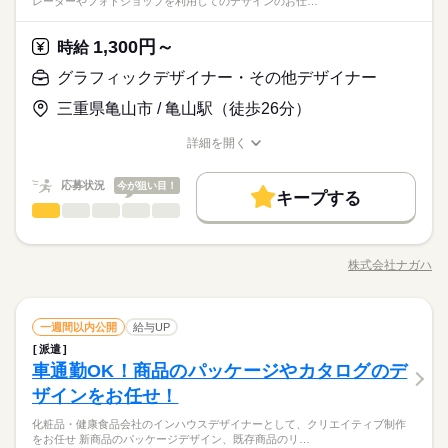
レーターやフォトショップを利用してのデザインのお仕…
1,300円～
時給
グラフィックデザイナー・その他デザイナー
三重県亀山市 / 亀山駅（徒歩26分）
詳細を開く
職種/応募資格
お仕事の特徴
給与/時間/休日
応募状況
今が狙い目！
キープする
グラフィックデザイナー・その他デザイナー
職種
低い
高い
多い年齢層
どなたでもご存知のローソクをつくっている会社でのお仕事で
す。 イラストレーターやフォトショップを利用してのデザイン
株式会社ナガハ
男性
女性
男女の割合
職種/応募資格
お仕事の特徴
給与/時間/休日
のお仕事をお願いします。 カンタン作業なので、未経験OK 実
続きを読む
際に職場を見て決めてください！ 【ナガハだからできること】
・社会保険完備 ・無料資格取得制度あり ・通勤送迎あり ・即勤
続きを読む
ひとりで
みんなで
仕事の仕方
グラフィックデザイナー・その他デザイナー
職種
務可能 ・週払いＯＫ（当社規定あり） ・稼働分前払いok ・家
一週間以内公開
給与UP
低い
高い
多い年齢層
メーカー関連
業界
具、家電個室寮完備 （テレビ、エアコン、冷蔵庫、洗濯機、
派遣
どなたでもご存知のローソクをつくっている会社でのお仕事で
寝具、無料付与） ☆電車通勤できる勤務地多数あり ★スクータ
しずか
にぎやか
車通勤OK！商品のパッケージやカタログのデ
応募資格
職場の様子
す。 イラストレーターやフォトショップを利用してのデザイン
ー貸与
男性
女性
男女の割合
のお仕事をお願いします。 カンタン作業なので、未経験OK 実
ザインをお任せ！
◆未経験OK！
続きを読む
際に職場を見て決めてください！ 【ナガハだからできること】
◆フリーター歓迎！
人気のお仕事です♪残業少なめプライベート充実♪
化粧品・健康食品会社のインハウスデザイナーとして、クリエイティブ制作
・社会保険完備 ・無料資格取得制度あり ・通勤送迎あり ・即勤
続きを読む
◆派遣が初めての方も大歓迎！遠方からのご応募もご安心くだ
ひとりで
みんなで
仕事の仕方
をお任せ 新商品のパッケージデザイン、既存商品のリ…
電車通勤可！！女性スタッフ活躍中♪
務可能 ・週払いＯＫ（当社規定あり） ・稼働分前払いok ・家