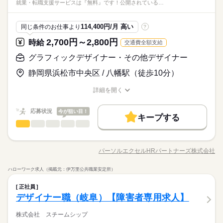
就業・転職支援サービスは『無料』です！公開されている…
です。
部門との調整、デザインレビュー、リリース後の改善 【環境】
な方
メーカー関連
業界
Figma、PowerPoint 【対象】 PCWeb、スマホアプリ 全案件
続きを読む
「WEB登録」可能！ 「ご登録」や「お仕事紹介」といった 就
しずか
にぎやか
応募資格
職場の様子
114,400円/月 高い
同じ条件のお仕事より
?
業・転職支援サービスは『無料』です！ 公開されている案件以
お仕事の特徴
経験が浅い方、ブランクがある方も まずはお気軽にご相談くだ
外にも多数の非公開求人あり！
2,700円～2,800円
時給
交通費全額支給
時給 2,700円～2,800円
給与
働く人の待遇向上
さい◎ 【必須】 ●商用のPC・スマホアプリ向けUI/UXデザイン
詳しい募集要項をすべて見る
調査・分析・UX設計・改善提案まで担う上流寄りのUI/UX案件
業務（上流～運用の一連工程） 【歓迎】 ●Figmaの操作が可能
グラフィックデザイナー・その他デザイナー
【交通費備考】
高収入
です。
な方
当社規定に基づき支給
静岡県浜松市中央区 / 八幡駅（徒歩10分）
基本特徴
続きを読む
応募する
新卒・第二
20代活躍
30代活躍
40代活躍
50代活躍
続きを読む
詳細を開く
長期
期間・時間
職種/応募資格
お仕事の特徴
給与/時間/休日
募集条件
時給 2,700円～2,800円
働く人の待遇向上
給与
基本特徴
高収入
詳しい募集要項をすべて見る
09：00～18：00（実働 08：00、休憩 01：00）
応募状況
今が狙い目！
交通費
即日スタート
勤務地固定
主婦・主夫
【交通費備考】
キープする
新卒・第二
20代活躍
30代活躍
40代活躍
50代活躍
◆残業：月10～20時間
グラフィックデザイナー・その他デザイナー
職種
当社規定に基づき支給
募集条件
低い
高い
多い年齢層
履歴書不要
WEB登録
音響メーカでのUI／UXデザイン音響機器向けクラウドサービス
応募する
交通費
即日スタート
勤務地固定
主婦・主夫
就業時間・曜日
続きを読む
のUI／UXデザインを担当します（上流工程）ライセンスや使用
土曜 日曜 祝日
休日・休暇
パーソルエクセルHRパートナーズ株式会社
男性
女性
男女の割合
履歴書不要
WEB登録
長期
期間・時間
職種/応募資格
お仕事の特徴
給与/時間/休日
機器の履歴管理などの業務用向けサービスです ◆調査手法の設
残20以上
Wワーク可
土日祝休
続きを読む
就業時間・曜日
計、市場/競合/ユーザー調査、データ分析 ◆課題解決に向けた方
残20以上
Wワーク可
土日祝休
09：00～18：00（実働 08：00、休憩 01：00）
ハローワーク求人（掲載元：伊万里公共職業安定所）
働き方・環境
向性の検討、導線・目標値の設計、仕様への落とし込み ◆関連
続きを読む
働き方・環境
◆残業：月10～20時間
ひとりで
みんなで
仕事の仕方
グラフィックデザイナー・その他デザイナー
職種
部門との調整、デザインレビュー、リリース後の改善 【環境】
在宅ワーク
大手企業
ブランクOK
産休・育休
低い
高い
多い年齢層
正社員
在宅ワーク
大手企業
ブランクOK
産休・育休
メーカー関連
業界
Figma、PowerPoint 【対象】 PCWeb、スマホアプリ 全案件
音響メーカでのUI／UXデザイン音響機器向けクラウドサービス
デザイナー職（岐阜）【障害者専用求人】
社会保険制度
研修制度
資格支援
禁煙・分煙
車OK
「WEB登録」可能！ 「ご登録」や「お仕事紹介」といった 就
社会保険制度
研修制度
資格支援
禁煙・分煙
車OK
しずか
にぎやか
応募資格
職場の様子
のUI／UXデザインを担当します（上流工程）ライセンスや使用
土曜 日曜 祝日
休日・休暇
業・転職支援サービスは『無料』です！ 公開されている案件以
男性
女性
男女の割合
英語不要
機器の履歴管理などの業務用向けサービスです ◆調査手法の設
株式会社 スチームシップ
英語不要
経験が浅い方、ブランクがある方も まずはお気軽にご相談くだ
外にも多数の非公開求人あり！
続きを読む
計、市場/競合/ユーザー調査、データ分析 ◆課題解決に向けた方