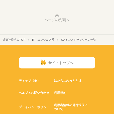
ページの先頭へ
派遣社員求人TOP
IT・エンジニア系
OAインストラクターの一覧
サイトトップへ
ディップ（株）
はたらこねっととは
ヘルプ＆お問い合わせ
利用規約
利用者情報の外部送信に
プライバシーポリシー
ついて