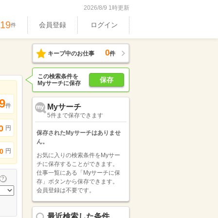
2026/8/9 1時更新
919
会員登録
ログイン
件
0
キープ中のお仕事
件
この検索条件を
保存
Myサーチに保存
9
件
Myサーチ
5件まで保存できます
0
円
保存されたMyサーチはありませ
ん。
円
0
お気に入りの検索条件をMyサー
チに保存することができます。
仕事一覧にある「Myサーチに保
存」ボタンから保存できます。
会員登録は不要です。
最近検索した条件