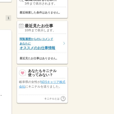
3件まで表示されます。
最近検索した条件はありません。
1
最近見たお仕事
10件まで表示します。
閲覧履歴からのレコメンド
あなたに
オススメのお仕事情報
最近見たお仕事はありません。
あなたもキニナル
使ってみない？
岐阜県の女性が
NDSキャリア株式
会社
にキニナルを送りました。
0～13：00【残業】月0～20時間程度 ※残業...
愛知県の男性が
パーソルテンプス
キニナルとは
タッフ株式会社
にキニナルを送り
ました。