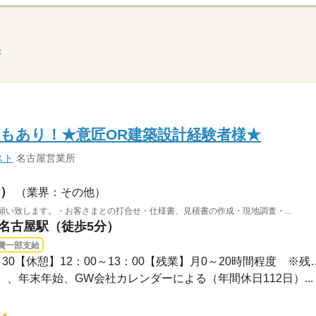
示
もあり！★意匠OR建築設計経験者様★
スト
名古屋営業所
）
（業界：その他）
願い致します。・お客さまとの打合せ・仕様書、見積書の作成・現地調査・...
 名古屋駅（徒歩5分）
費一部支給
長期 / 【定時】8：30～17：30【休憩】12：0
日）、年末年始、GW会社カレンダーによる（年間休日112日）...