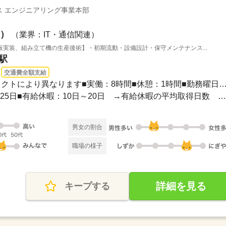
 エンジニアリング事業本部
）
（業界：IT・通信関連）
実装、組み立て機の生産後術】・初期流動・設備設計・保守メンテナンス...
駅
交通費全額支給
08：30～17：30※プロジェクトにより異なります■実働：8時間■休憩：1時間■勤務
■完全週休2日制■年間休日125日■有給休暇：10日～20日 →有給休暇の平均取得日数 ...
男女の割合
職場の様子
詳細を見る
キープする