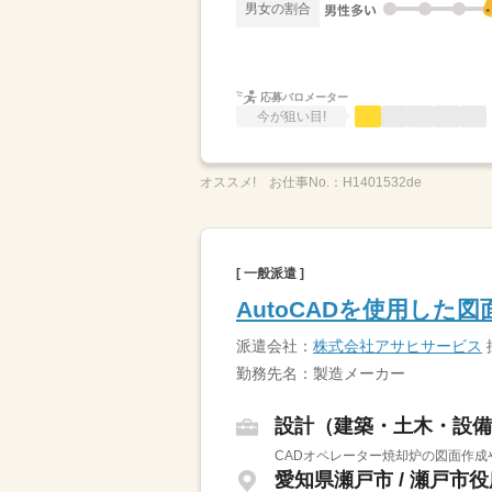
男女の割合
応募バロメーター
今が狙い目!
オススメ!
お仕事No.：
H1401532de
[ 一般派遣 ]
AutoCADを使用した
派遣会社：
株式会社アサヒサービス
勤務先名：製造メーカー
設計（建築・土木・設備
CADオペレーター焼却炉の図面作成
愛知県瀬戸市 / 瀬戸市