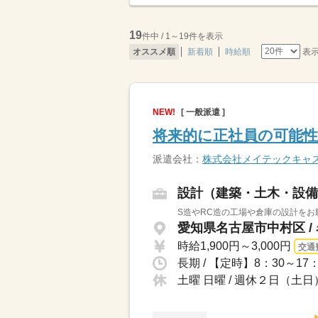
19
件中 / 1～19件を表示
表
オススメ順
新着順
時給順
NEW!
[ 一般派遣 ]
将来的に正社員の可能性
派遣会社：
株式会社メイテックキャ
設計（建築・土木・設備
S造やRC造の工場や倉庫の設計をお
愛知県名古屋市中村区 /
時給1,900円～3,000円
交通
土曜 日曜 / 週休２日（土