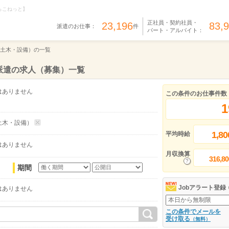
らこねっと】
正社員・契約社員・
23,196
83,
派遣のお仕事：
件
パート・アルバイト：
土木・設備）の一覧
派遣の求人（募集）一覧
はありません
この条件のお仕事件数
1
土木・設備）
1,80
平均時給
はありません
月収換算
316,80
期間
Jobアラート登録
はありません
この条件でメールを
受け取る
（無料）