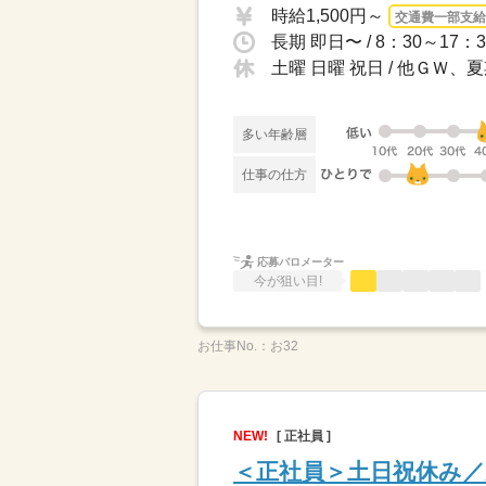
時給1,500円～
交通費一部支給
長期 即日〜 / 8：30～17：3
土曜 日曜 祝日 / 他ＧＷ
多い年齢層
仕事の仕方
応募バロメーター
今が狙い目!
お仕事No.：
お32
NEW!
[ 正社員 ]
＜正社員＞土日祝休み