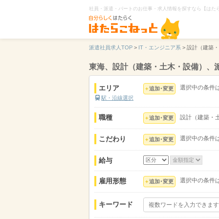
社員・派遣・パートのお仕事・求人情報を探すなら【はた
派遣社員求人TOP
>
IT・エンジニア系
>
設計（建築・
東海、設計（建築・土木・設備）、
エリア
選択中の条件
追加･変更
駅・沿線選択
職種
設計（建築・
追加･変更
こだわり
選択中の条件
追加･変更
給与
雇用形態
選択中の条件
追加･変更
キーワード