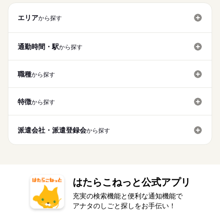
エリア
から探す
通勤時間・駅
から探す
職種
から探す
特徴
から探す
派遣会社・派遣登録会
から探す
はたらこねっと公式アプリ
充実の検索機能と便利な通知機能で
アナタのしごと探しをお手伝い！