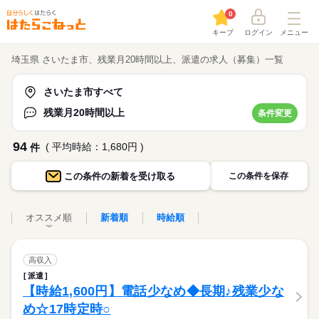
0
キープ
ログイン
メニュー
埼玉県 さいたま市、残業月20時間以上、派遣の求人（募集）一覧
さいたま市すべて
残業月20時間以上
条件変更
94
( 平均時給：1,680円 )
件
この条件の
新着を受け取る
この条件を保存
オススメ順
新着順
時給順
高収入
派遣
【時給1,600円】電話少なめ◆長期♪残業少な
め☆17時定時○