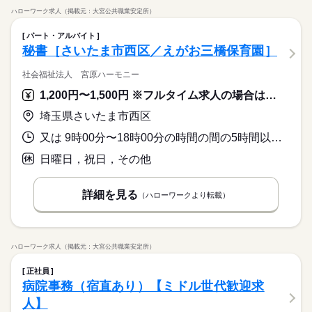
ハローワーク求人（掲載元：大宮公共職業安定所）
パート・アルバイト
秘書［さいたま市西区／えがお三橋保育園］
社会福祉法人 宮原ハーモニー
1,200円〜1,500円 ※フルタイム求人の場合は月額（換算額）、パート求人の場合は時間額を表示しています。
埼玉県さいたま市西区
又は 9時00分〜18時00分の時間の間の5時間以上 就業時間に関する特記事項 ※午後のみの勤務可
日曜日，祝日，その他
詳細を見る
（ハローワークより転載）
ハローワーク求人（掲載元：大宮公共職業安定所）
正社員
病院事務（宿直あり）【ミドル世代歓迎求
人】