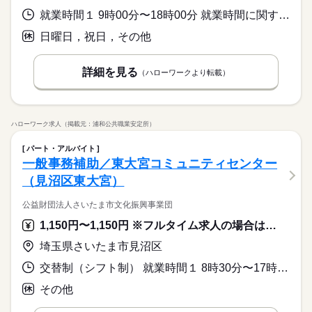
就業時間１ 9時00分〜18時00分 就業時間に関する特記事項 ２４時間営業をしておりますので上記以外の就業時間ご希望の方は
日曜日，祝日，その他
詳細を見る
（ハローワークより転載）
ハローワーク求人（掲載元：浦和公共職業安定所）
パート・アルバイト
一般事務補助／東大宮コミュニティセンター
（見沼区東大宮）
公益財団法人さいたま市文化振興事業団
1,150円〜1,150円 ※フルタイム求人の場合は月額（換算額）、パート求人の場合は時間額を表示しています。
埼玉県さいたま市見沼区
交替制（シフト制） 就業時間１ 8時30分〜17時15分 就業時間２ 8時30分〜13時00分 就業時間３ 8時30分〜16時45分 就業時間に関する特記事項 （４）１６：３０から２１：３０（５）１７：００から２１：４５
その他