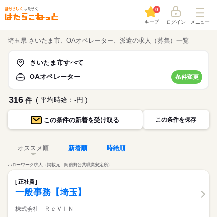
0
キープ
ログイン
メニュー
埼玉県 さいたま市、OAオペレーター、派遣の求人（募集）一覧
さいたま市すべて
OAオペレーター
条件変更
316
( 平均時給：-円 )
件
この条件の
新着を受け取る
この条件を保存
オススメ順
新着順
時給順
ハローワーク求人（掲載元：阿倍野公共職業安定所）
正社員
一般事務【埼玉】
株式会社 ＲｅＶＩＮ