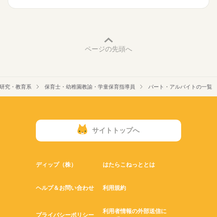
ページの先頭へ
研究・教育系
保育士・幼稚園教諭・学童保育指導員
パート・アルバイトの一覧
サイトトップへ
ディップ（株）
はたらこねっととは
ヘルプ＆お問い合わせ
利用規約
利用者情報の外部送信に
プライバシーポリシー