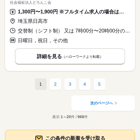
社会福祉法人どろんこ会
1,300円〜1,900円 ※フルタイム求人の場合は月額（換算額）、パート求人の場合は時間額を表示しています。
埼玉県日高市
交替制（シフト制） 又は 7時00分〜20時00分の時間の間の4時間以上 就業時間に関する特記事項 ＊週２日、１日４時間～
日曜日，祝日，その他
詳細を見る
（ハローワークより転載）
1
2
3
4
5
次のページへ
表示
1～20
件 /
968
件
この条件の新着を受け取る