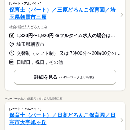
パート・アルバイト
保育士（パート）／三原どろんこ保育園／埼
玉県朝霞市三原
社会福祉法人どろんこ会
1,320円〜1,920円 ※フルタイム求人の場合は月額（換算額）、パート求人の場合は時間額を表示しています。
埼玉県朝霞市
交替制（シフト制） 又は 7時00分〜20時00分の時間の間の4時間以上 就業時間に関する特記事項 ＊週２日、１日４時間～
日曜日，祝日，その他
詳細を見る
（ハローワークより転載）
ハローワーク求人（掲載元：渋谷公共職業安定所）
パート・アルバイト
保育士（パート）／日高どろんこ保育園／日
高市大字旭ヶ丘