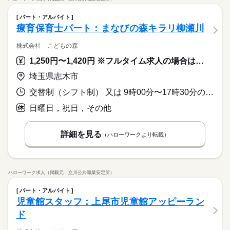
パート・アルバイト
療育保育士パート：まなびの森キラリ柳瀬川
株式会社 こどもの森
1,250円〜1,420円 ※フルタイム求人の場合は月額（換算額）、パート求人の場合は時間額を表示しています。
埼玉県志木市
交替制（シフト制） 又は 9時00分〜17時30分の時間の間の3時間以上 就業時間に関する特記事項 併設する保育園開園時間に伴うシフト制
日曜日，祝日，その他
詳細を見る
（ハローワークより転載）
ハローワーク求人（掲載元：立川公共職業安定所）
パート・アルバイト
児童館スタッフ：上尾市児童館アッピーラン
ド