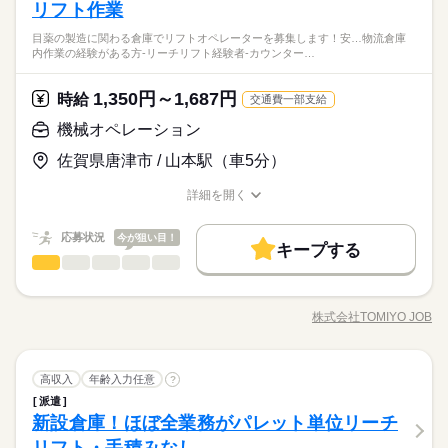
日曜 祝日
休日・休暇
票に沿った商品のピッキング （2）ピッキングした商品をパレッ
リフト作業
＜必須＞ -フォークリフト技能講習修了者 -リーチリフトの実務
続きを読む
トに積載 （3）リーチリフトを使用した 出荷場所までの運搬作
経験がある方 ＜歓迎＞ -モクモク作業が好きな方 -ブランクOK -
日・祝
TOMIYO JOBは『毎月、時給が上がる派遣会社』です。リーチ
目薬の製造に関わる倉庫でリフトオペレーターを募集します！安…物流倉庫
業 など ※ピッキング作業は 【冷暖房完備】の快適なスペース
続きを読む
プライベートも大切にしたい方 ・・・ 日雇派遣の原則禁止によ
しずか
にぎやか
職場の様子
内作業の経験がある方-リーチリフト経験者-カウンター…
リフトの経験が活かせます！土日祝休み・長期休暇もしっかり
で行います コーヒー好きにはちょっとうれしい、 コーヒーの香
り 最低週20時間以上の勤務が必要となります。 ※例外あり、詳
その他
業界
あり！
りがふんわり漂う作業場です♪
細は担当者にお尋ねください ・・・ N2以上／日本語の読み書き
続きを読む
1,350円～1,687円
応募資格
時給
（漢字・かな）必須 JLPT N2+ / Must read & write Japanese
交通費一部支給
（kanji & kana）
＜必須＞ -フォークリフト技能講習修了者 -リーチリフトの実務
機械オペレーション
お仕事の特徴
時給 1,250円～1,562円
給与
経験がある方 ＜歓迎＞ -モクモク作業が好きな方 -ブランクOK -
詳しい募集要項をすべて見る
TOMIYO JOBは『毎月、時給が上がる派遣会社』です。リーチ
基本特徴
佐賀県唐津市 / 山本駅（車5分）
プライベートも大切にしたい方 ・・・ 日雇派遣の原則禁止によ
【給与備考】 ／ TOMIYO JOBが 選ばれる理由 ＼ ■毎月、時給
リフトの経験が活かせます！土日祝休み・長期休暇もしっかり
り 最低週20時間以上の勤務が必要となります。 ※例外あり、詳
が上がり続ける！ （例）月20日、1日8時間勤務の場合 毎月2
未経験OK
新卒・第二
あり！
詳細を開く
細は担当者にお尋ねください ・・・ N2以上／日本語の読み書き
続きを読む
円ずつUP。 続けるだけで月給がこんなに変わる 2ヶ月目：
職種/応募資格
お仕事の特徴
給与/時間/休日
応募する
募集条件
（漢字・かな）必須 JLPT N2+ / Must read & write Japanese
+320円 1年目：+3,520円 3年目：+11,200円 （※最長3年ま
（kanji & kana）
で、お仕事先が変わってもOK） ■入社した日から退職金を支
続きを読む
応募状況
今が狙い目！
交通費
履歴書不要
WEB登録
続きを読む
キープする
時給 1,250円～1,562円
給与
給！ 退職金相当額5%を時給に上乗せ。 （例：時給1,000円×
機械オペレーション
職種
詳しい募集要項をすべて見る
男性
女性
男女の割合
就業時間・曜日
基本特徴
募集条件
0.05＝50円） ■日払いもOK！ 専用アプリでいつでも 近く
未経験OK
新卒・第二
【給与備考】 ／ TOMIYO JOBが 選ばれる理由 ＼ ■毎月、時給
目薬の製造に関わる倉庫で リフトオペレーターを募集します！
のコンビニから引き出せます。 ※規定あり 【交通費備考】 ■TO
長期
期間・時間
残20以上
土日祝休
就業時間・曜日
が上がり続ける！ （例）月20日、1日8時間勤務の場合 毎月2
交通費
履歴書不要
WEB登録
安定した需要のある商品の取り扱うので 安心して勤務すること
MIYOJOB！なら1時間あたり73円 交通費を全員に支給！ ※交
円ずつUP。 続けるだけで月給がこんなに変わる 2ヶ月目：
株式会社TOMIYO JOB
ひとりで
みんなで
働き方・環境
仕事の仕方
08：00～17：00 8：00～17：00 ※休憩60分 ※残業あり（月平
残20以上
土日祝休
職種/応募資格
お仕事の特徴
給与/時間/休日
が出来ます。 ＜業務詳細＞ ・入出庫作業 リーチリフトをメイン
応募する
働き方・環境
通費と退職金を時給に含んでお支払い
+320円 1年目：+3,520円 3年目：+11,200円 （※最長3年ま
続きを読む
均20時間～30時間程度） ＊【 職場の雰囲気・働きやすさ】＊
に使用し、 資材の荷下ろしや製品の荷積みを行います。 ※カウ
ブランクOK
社会保険制度
服装自由
日払い
週払い
ブランクOK
社会保険制度
服装自由
日払い
週払い
で、お仕事先が変わってもOK） ■入社した日から退職金を支
続きを読む
現在は、20代・30代・40代の スタッフが中心に活躍中！ （従業
続きを読む
ンターリフトの作業も多少発生します ・製造資材の運搬 倉庫内
続きを読む
しずか
にぎやか
職場の様子
給！ 退職金相当額5%を時給に上乗せ。 （例：時給1,000円×
員数：全体45名、就業場所4名） ＊【派遣が初めてでも安心♪】
禁煙・分煙
バイク自転車
車OK
機械オペレーション
職種
で製品に関する資材を運搬します。 ・原材料・製品の出納管理
高収入
禁煙・分煙
年齢入力任意
バイク自転車
車OK
?
男性
女性
男女の割合
0.05＝50円） ■日払いもOK！ 専用アプリでいつでも 近く
その他
＊ 未経験から始めた若手スタッフも活躍中！ 研修やサポート体
業界
続きを読む
補助業務 自動倉庫の管理業務です。 入庫したものの個数などを
派遣
目薬の製造に関わる倉庫で リフトオペレーターを募集します！
のコンビニから引き出せます。 ※規定あり 【交通費備考】 ■TO
長期
期間・時間
制もバッチリ◎ はじめての派遣にもおすすめです！ ＜駐車場完
PCへ入力します。 ・作業室の清掃・整理整頓 ★作業場は冷暖
新設倉庫！ほぼ全業務がパレット単位リーチ
応募資格
安定した需要のある商品の取り扱うので 安心して勤務すること
MIYOJOB！なら1時間あたり73円 交通費を全員に支給！ ※交
備＞ 車通勤OK、バイク通勤OK -服装自由（動きやすい服装） -
房完備
ひとりで
みんなで
仕事の仕方
08：00～17：00 8：00～17：00 ※休憩60分 ※残業あり（月平
が出来ます。 ＜業務詳細＞ ・入出庫作業 リーチリフトをメイン
通費と退職金を時給に含んでお支払い
＜必須＞ -フォークリフト技能講習修了者 ＜歓迎＞ -物流倉庫内