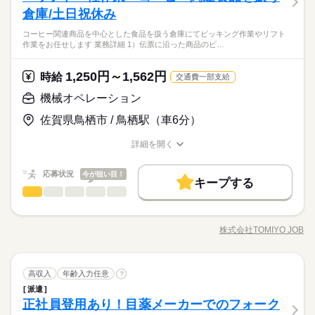
ごとに、商品を間違えないように仕分けしていきます。 一部、
日・シフト制（隔週水曜・土曜）
は乗り慣れたカウンターフォークリフトでの荷扱いがメイン。
倉庫/土日祝休み
経験者歓迎
働く人の待遇向上
仕上げのラップ巻きなどの手作業もあります。
すべての業務に分かりやすい手順があり、安定感は抜群です。
高収入
コーヒー関連商品を中心とした食品を扱う倉庫にてピッキング作業やリフト
具体的には… トラックからの積卸、構内フォーク作業 カウンタ
続きを読む
作業をお任せします 業務詳細 1）伝票に沿った商品のピ…
ーフォークを使用して、飲料製品や容器のトラックからの荷卸
車・バイク通勤OK！ カウンターフォークメインで経験をフルに
時給 1,400円～1,750円
基本特徴
給与
し、出荷時の積み込み、検品、倉庫内への蔵置（並べ替え）な
詳しい募集要項をすべて見る
活かせる！ 日・祝休みベースでお休みをしっかり確保！
未経験OK
40代活躍
50代活躍
＊交通費支給/日払いOK（規定）
どを行います。 配送先ごとの仕分け（ピッキング）作業 配送先
続きを読む
1,250円～1,562円
応募資格
時給
交通費一部支給
ごとに、商品を間違えないように仕分けしていきます。 一部、
募集条件
経験者歓迎
機械オペレーション
【交通費備考】
仕上げのラップ巻きなどの手作業もあります。
応募する
※規定あり
交通費
勤務地固定
主婦・主夫
履歴書不要
佐賀県鳥栖市 / 鳥栖駅（車6分）
働く人の待遇向上
基本特徴
高収入
就業時間・曜日
時給 1,400円～1,750円
給与
募集条件
未経験OK
40代活躍
50代活躍
詳しい募集要項をすべて見る
詳細を開く
週4日
3ヵ月以上
期間・時間
職種/応募資格
＊交通費支給/日払いOK（規定）
お仕事の特徴
給与/時間/休日
交通費
勤務地固定
主婦・主夫
履歴書不要
・8：00～17：00
働き方・環境
就業時間・曜日
働き方・環境
応募状況
今が狙い目！
週4日
【交通費備考】
キープする
週休2日制（日・祝）
続きを読む
応募する
大手企業
ブランクOK
社会保険制度
制服あり
機械オペレーション
※規定あり
職種
大手企業
ブランクOK
社会保険制度
制服あり
休憩時間：1時間00分
男性
女性
男女の割合
服装自由
日払い
週払い
禁煙・分煙
派遣活躍中
コーヒー関連商品を中心とした 食品を扱う倉庫にて ピッキング
服装自由
日払い
週払い
禁煙・分煙
派遣活躍中
作業やリフト作業をお任せします。 ＊＜業務詳細＞＊ （1）伝
ルーティン
株式会社TOMIYO JOB
ひとりで
みんなで
ルーティン
3ヵ月以上
仕事の仕方
期間・時間
職種/応募資格
お仕事の特徴
日曜 祝日
給与/時間/休日
休日・休暇
票に沿った商品のピッキング （2）ピッキングした商品をパレッ
続きを読む
トに積載 （3）リーチリフトを使用した 出荷場所までの運搬作
・8：00～17：00
日・祝
業 など ※ピッキング作業は 【冷暖房完備】の快適なスペース
続きを読む
週休2日制（日・祝）
しずか
にぎやか
職場の様子
機械オペレーション
職種
で行います コーヒー好きにはちょっとうれしい、 コーヒーの香
高収入
年齢入力任意
?
休憩時間：1時間00分
男性
女性
男女の割合
その他
業界
りがふんわり漂う作業場です♪
派遣
コーヒー関連商品を中心とした 食品を扱う倉庫にて ピッキング
正社員登用あり！目薬メーカーでのフォーク
応募資格
作業やリフト作業をお任せします。 ＊＜業務詳細＞＊ （1）伝
ひとりで
みんなで
仕事の仕方