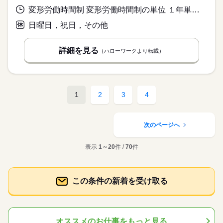
変形労働時間制 変形労働時間制の単位 １年単位 就業時間１ 8時30分〜17時30分 就業時間に関する特記事項 会社カレンダーにより、月に一日または二日、土曜日出勤があるた
日曜日，祝日，その他
詳細を見る
（ハローワークより転載）
1
2
3
4
次のページへ
表示
1～20
件 /
70
件
この条件の新着を受け取る
オススメのお仕事をもっと見る