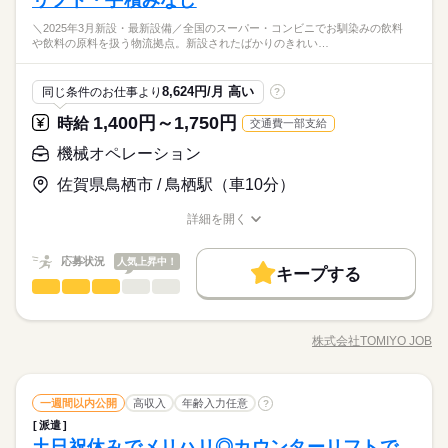
リフト・手積みなし
喫煙所あり（屋外）
土曜 日曜 祝日
休日・休暇
続きを読む
均20時間～30時間程度） ＊【 職場の雰囲気・働きやすさ】＊
に使用し、 資材の荷下ろしや製品の荷積みを行います。 ※カウ
作業の経験がある方 -リーチリフト経験者 -カウンターリフト経
現在は、20代・30代・40代の スタッフが中心に活躍中！ （従業
TOMIYO JOBは『毎月、時給が上がる派遣会社』です。リフト
＼2025年3月新設・最新設備／全国のスーパー・コンビニでお馴染みの飲料
ンターリフトの作業も多少発生します ・製造資材の運搬 倉庫内
続きを読む
土日祝
験者 -ブランクOK！ ・ 日雇派遣の原則禁止により 最低週20時
しずか
にぎやか
職場の様子
や飲料の原料を扱う物流拠点。新設されたばかりのきれい…
員数：全体45名、就業場所4名） ＊【派遣が初めてでも安心♪】
資格を活かし、クリーンな環境で働きませんか？倉庫スキルの
で製品に関する資材を運搬します。 ・原材料・製品の出納管理
※長期休暇あり
間以上の勤務が必要となります。 ※例外あり、詳細は担当者に
その他
＊ 未経験から始めた若手スタッフも活躍中！ 研修やサポート体
業界
続きを読む
取得が可能、正社員登用あり！
補助業務 自動倉庫の管理業務です。 入庫したものの個数などを
（GW/お盆/年末年始）
お尋ねください ・ N2以上／日本語の読み書き（漢字・かな）必
続きを読む
制もバッチリ◎ はじめての派遣にもおすすめです！ ＜駐車場完
PCへ入力します。 ・作業室の清掃・整理整頓 ★作業場は冷暖
応募資格
須 JLPT N2+ / Must read & write Japanese （kanji & kana）
8,624円/月 高い
同じ条件のお仕事より
?
備＞ 車通勤OK、バイク通勤OK -服装自由（動きやすい服装） -
房完備
＜必須＞ -フォークリフト技能講習修了者 ＜歓迎＞ -物流倉庫内
喫煙所あり（屋外）
土曜 日曜 祝日
休日・休暇
1,400円～1,750円
お仕事の特徴
時給
交通費一部支給
時給 1,350円～1,687円
給与
作業の経験がある方 -リーチリフト経験者 -カウンターリフト経
詳しい募集要項をすべて見る
TOMIYO JOBは『毎月、時給が上がる派遣会社』です。リフト
土日祝
働く人の待遇向上
験者 -ブランクOK！ ・ 日雇派遣の原則禁止により 最低週20時
機械オペレーション
【給与備考】 ／ TOMIYO JOBが 選ばれる理由 ＼ ■毎月、時給
資格を活かし、クリーンな環境で働きませんか？倉庫スキルの
※長期休暇あり
間以上の勤務が必要となります。 ※例外あり、詳細は担当者に
が上がり続ける！ （例）月20日、1日8時間勤務の場合 毎月2
高収入
取得が可能、正社員登用あり！
（GW/お盆/年末年始）
佐賀県鳥栖市 / 鳥栖駅（車10分）
お尋ねください ・ N2以上／日本語の読み書き（漢字・かな）必
続きを読む
円ずつUP。 続けるだけで月給がこんなに変わる 2ヶ月目：
応募する
基本特徴
須 JLPT N2+ / Must read & write Japanese （kanji & kana）
+320円 1年目：+3,520円 3年目：+11,200円 （※最長3年ま
詳細を開く
で、お仕事先が変わってもOK） ■入社した日から退職金を支
続きを読む
新卒・第二
職種/応募資格
お仕事の特徴
給与/時間/休日
続きを読む
時給 1,350円～1,687円
給与
給！ 退職金相当額5%を時給に上乗せ。 （例：時給1,000円×
詳しい募集要項をすべて見る
募集条件
働く人の待遇向上
応募状況
基本特徴
募集条件
0.05＝50円） ■日払いもOK！ 専用アプリでいつでも 近く
人気上昇中！
高収入
新卒・第二
【給与備考】 ／ TOMIYO JOBが 選ばれる理由 ＼ ■毎月、時給
キープする
のコンビニから引き出せます。 ※規定あり 【交通費備考】 ■TO
長期
期間・時間
交通費
機械オペレーション
履歴書不要
WEB登録
就業時間・曜日
職種
が上がり続ける！ （例）月20日、1日8時間勤務の場合 毎月2
交通費
履歴書不要
WEB登録
男性
女性
男女の割合
MIYOJOB！なら1時間あたり73円 交通費を全員に支給！ ※交
円ずつUP。 続けるだけで月給がこんなに変わる 2ヶ月目：
働き方・環境
08：30～17：20 8：30～17：20（休憩50分） 【 職場環境につ
＼2025年3月新設・最新設備／ 全国のスーパー・コンビニでお
残業なし
週4日
土日祝休
応募する
就業時間・曜日
通費と退職金を時給に含んでお支払い
+320円 1年目：+3,520円 3年目：+11,200円 （※最長3年ま
いて 】 就業場所人数：100名 （男女比 2：8） 幅広い年代の男
馴染みの 飲料や飲料の原料を扱う物流拠点。 新設されたばかり
ブランクOK
社会保険制度
研修制度
日払い
週払い
株式会社TOMIYO JOB
残業なし
週4日
土日祝休
で、お仕事先が変わってもOK） ■入社した日から退職金を支
ひとりで
続きを読む
みんなで
仕事の仕方
女スタッフが活躍中！ 【やってみたいを応援！】 将来を考えて
職種/応募資格
お仕事の特徴
給与/時間/休日
続きを読む
のきれいな倉庫で、 カウンターフォークを操作して 入出荷を支
続きを読む
給！ 退職金相当額5%を時給に上乗せ。 （例：時給1,000円×
働きたい人にも◎ キャリアアップ・正社員登用も目指せます♪
禁煙・分煙
バイク自転車
車OK
えるお仕事です！ ＜業務詳細＞ リーチフォークを使用し、 以下
働き方・環境
0.05＝50円） ■日払いもOK！ 専用アプリでいつでも 近く
長く続けたい方、大歓迎です！ ＜無料駐車場完備＞ マイカー通
続きを読む
の一連の業務フローをお任せします。 「入荷」⇒「格納」⇒
続きを読む
しずか
にぎやか
職場の様子
のコンビニから引き出せます。 ※規定あり 【交通費備考】 ■TO
ブランクOK
社会保険制度
研修制度
日払い
週払い
長期
期間・時間
勤OK、バイク通勤OK -残業なし -研修あり（1週間） -制服あり
機械オペレーション
職種
「ピッキング」 ⇒「出荷準備」⇒「積込」⇒「在庫管理」 ・荷
一週間以内公開
高収入
年齢入力任意
?
男性
女性
男女の割合
MIYOJOB！なら1時間あたり73円 交通費を全員に支給！ ※交
その他
業界
（貸与） -正社員登用あり -喫煙所なし
受け（入庫） トラックから荷物を降ろし、検品・保管。 ・ピッ
派遣
禁煙・分煙
バイク自転車
車OK
08：30～17：20 8：30～17：20（休憩50分） 【 職場環境につ
＼2025年3月新設・最新設備／ 全国のスーパー・コンビニでお
通費と退職金を時給に含んでお支払い
キング 指示書に基づき、在庫を運び出します。 ・積み込み（出
土曜 日曜 祝日
休日・休暇
土日祝休みでメリハリ◎カウンターリフトで
応募資格
いて 】 就業場所人数：100名 （男女比 2：8） 幅広い年代の男