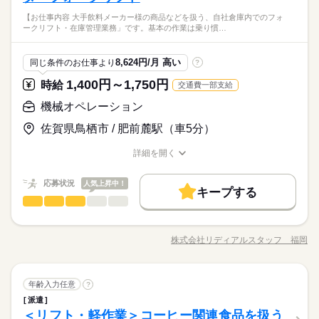
高収入
給で稼げる！★ ■資格や免許を活かして長期で働きたい方 ■体を
シフト制
【お仕事内容 大手飲料メーカー様の商品などを扱う、自社倉庫内でのフォ
動かすのが好きな方にオススメ♪ ■経験が浅い方でも相談可能♪ ■
続きを読む
基本特徴
ークリフト・在庫管理業務」です。基本の作業は乗り慣…
丁寧な研修制度あり
経験が浅い方でも相談可能♪丁寧な研修制度あり
時給 1,350円～1,687円
給与
未経験OK
40代活躍
50代活躍
詳しい募集要項をすべて見る
続きを読む
＊交通費支給/日払いOK（規定）
応募資格
8,624円/月 高い
同じ条件のお仕事より
?
募集条件
経験者優遇
【交通費備考】
交通費
勤務地固定
主婦・主夫
履歴書不要
1,400円～1,750円
時給
交通費一部支給
応募する
働く人の待遇向上
基本特徴
※規定あり
高収入
就業時間・曜日
機械オペレーション
募集条件
未経験OK
40代活躍
50代活躍
時給 1,350円～1,687円
給与
10時～出社
週4日
詳しい募集要項をすべて見る
佐賀県鳥栖市 / 肥前麓駅（車5分）
交通費
勤務地固定
主婦・主夫
履歴書不要
1ヵ月～3ヵ月
期間・時間
＊交通費支給/日払いOK（規定）
働き方・環境
就業時間・曜日
働き方・環境
10時～出社
週4日
詳細を開く
・9：00～18：00
続きを読む
大手企業
ブランクOK
社会保険制度
制服あり
職種/応募資格
お仕事の特徴
給与/時間/休日
【交通費備考】
大手企業
ブランクOK
社会保険制度
制服あり
・11：00～20：00
応募する
※規定あり
休憩時間：1時間00分
日払い
週払い
禁煙・分煙
派遣活躍中
ルーティン
応募状況
人気上昇中！
日払い
週払い
禁煙・分煙
派遣活躍中
ルーティン
キープする
機械オペレーション
その他
業界
職種
1ヵ月～3ヵ月
期間・時間
【お仕事内容】 「大手飲料メーカー様の商品などを扱う、自社
土曜
休日・休暇
倉庫内でのフォークリフト・在庫管理業務」です。 基本の作業
・9：00～18：00
株式会社リディアルスタッフ 福岡
日・シフト制（隔週水曜・土曜）
職種/応募資格
お仕事の特徴
給与/時間/休日
は乗り慣れたカウンターフォークリフトでの荷扱いがメイン。
・11：00～20：00
すべての業務に分かりやすい手順があり、安定感は抜群です。
車・バイク通勤OK！ カウンターフォークメインで経験をフルに
休憩時間：1時間00分
具体的には… トラックからの積卸、構内フォーク作業 カウンタ
続きを読む
活かせる！ 日・祝休みベースでお休みをしっかり確保！
機械オペレーション
職種
ーフォークを使用して、飲料製品や容器のトラックからの荷卸
年齢入力任意
?
し、出荷時の積み込み、検品、倉庫内への蔵置（並べ替え）な
派遣
【お仕事内容】 「大手飲料メーカー様の商品などを扱う、自社
土曜
休日・休暇
どを行います。 配送先ごとの仕分け（ピッキング）作業 配送先
その他
＜リフト・軽作業＞コーヒー関連食品を扱う
応募資格
業界
お仕事の特徴
倉庫内でのフォークリフト・在庫管理業務」です。 基本の作業