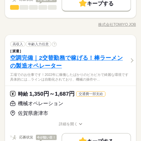
交通費
履歴書不要
WEB登録
続きを読む
キープする
時給 1,200円～1,500円
給与
給！ 退職金相当額5%を時給に上乗せ。 （例：時給1,000円×
機械オペレーション
職種
詳しい募集要項をすべて見る
男性
女性
男女の割合
就業時間・曜日
基本特徴
募集条件
0.05＝50円） ■日払いもOK！ 専用アプリでいつでも 近く
新卒・第二
【給与備考】 ／ TOMIYO JOBが 選ばれる理由 ＼ ■毎月、時給
誰もが知る有名メーカーの物流を 支える大型倉庫でのお仕事で
のコンビニから引き出せます。 ※規定あり 【交通費備考】 ■TO
長期
期間・時間
10時～出社
16時前退社
就業時間・曜日
が上がり続ける！ （例）月20日、1日8時間勤務の場合 毎月2
交通費
履歴書不要
WEB登録
す。 身近な文具や日用品を扱います。 ▼具体的には… （1）入
MIYOJOB！なら1時間あたり73円 交通費を全員に支給！ ※交
円ずつUP。 続けるだけで月給がこんなに変わる 2ヶ月目：
株式会社TOMIYO JOB
ひとりで
みんなで
働き方・環境
仕事の仕方
07：30～16：00 08：00～17：00 15：30～21：40 ＜勤務時間に
10時～出社
16時前退社
職種/応募資格
お仕事の特徴
給与/時間/休日
庫作業（午前） ・カウンターリフトを使用 ・トラックからの荷
応募する
働き方・環境
通費と退職金を時給に含んでお支払い
+320円 1年目：+3,520円 3年目：+11,200円 （※最長3年ま
続きを読む
ついて＞ （1）7：30？16：00 （2）8：00？17：00 （3）15：3
降ろし、格納 （2）出庫作業（午後） ・リーチリフトを使用 ・
ブランクOK
社会保険制度
研修制度
日払い
週払い
ブランクOK
社会保険制度
研修制度
日払い
週払い
で、お仕事先が変わってもOK） ■入社した日から退職金を支
続きを読む
0？21：40 ※（1）（3）もしくは（2）（3）の2交替制 ＜休憩
続きを読む
端末で製品を確認しピッキング ・パレットへの積み込み 午前と
続きを読む
しずか
にぎやか
職場の様子
給！ 退職金相当額5%を時給に上乗せ。 （例：時給1,000円×
時間＞ 休憩60分 ＊【 職場環境について 】＊ 就業場所人数：50
禁煙・分煙
バイク自転車
車OK
機械オペレーション
職種
午後で車両を使い分けるので 気分転換しながら働けます。 箱単
高収入
禁煙・分煙
年齢入力任意
バイク自転車
車OK
?
男性
女性
男女の割合
0.05＝50円） ■日払いもOK！ 専用アプリでいつでも 近く
その他
名 （男女比 4：6） 様々な年代のスタッフが活躍中！ 【派遣
業界
続きを読む
位の作業で数えやすく、 端末操作もスマホ感覚で簡単！ ルール
派遣
誰もが知る有名メーカーの物流を 支える大型倉庫でのお仕事で
のコンビニから引き出せます。 ※規定あり 【交通費備考】 ■TO
長期
期間・時間
が初めてでも安心♪】 未経験から始めた若手スタッフも活躍中！
が明確で安全管理も徹底 しているため、リフトの操作に 集中で
空調完備｜2交替勤務で稼げる！棒ラーメン
応募資格
す。 身近な文具や日用品を扱います。 ▼具体的には… （1）入
MIYOJOB！なら1時間あたり73円 交通費を全員に支給！ ※交
研修やサポート体制もバッチリ◎ はじめての派遣にもおすすめ
きる環境が整っています。
ひとりで
みんなで
仕事の仕方
07：30～16：00 08：00～17：00 15：30～21：40 ＜勤務時間に
庫作業（午前） ・カウンターリフトを使用 ・トラックからの荷
通費と退職金を時給に含んでお支払い
の製造オペレーター
＜必須＞ フォークリフト技能講習修了者 リーチリフトの実務経
です！ ＜駐車場完備＞ 車通勤OK（駐車場無料） バイク通勤O
休日・休暇
続きを読む
ついて＞ （1）7：30？16：00 （2）8：00？17：00 （3）15：3
降ろし、格納 （2）出庫作業（午後） ・リーチリフトを使用 ・
験 ＜歓迎＞ -リフト作業の実務経験が豊富な方 ┗リーチリフ
K、自転車通勤OK -研修あり -男女歓迎 -休憩室あり -残業あり
0？21：40 ※（1）（3）もしくは（2）（3）の2交替制 ＜休憩
TOMIYO JOBは『毎月、時給が上がる派遣会社』です。＼学校
工場でのお仕事です！2022年に稼働したばかりのピカピカで綺麗な環境です
端末で製品を確認しピッキング ・パレットへの積み込み 午前と
続きを読む
有給休暇 夏季休暇 冬期休暇 当社カレンダーによる GW休暇 年
ト・カウンターリフト -ブランクOK！ ・・・ 日雇派遣の原則禁
（月平均10時間程度） -制服貸与（無償） -喫煙所屋外 -正社員登
しずか
にぎやか
職場の様子
具体的には…ラインは自動化されており、機械の操作や…
時間＞ 休憩60分 ＊【 職場環境について 】＊ 就業場所人数：50
やオフィスでお馴染みの「あの製品」／ キャンパスノートなど
午後で車両を使い分けるので 気分転換しながら働けます。 箱単
間休日120日以上 日祝※会社カレンダーにより土曜休みあり
止により 最低週20時間以上の勤務が必要となります。 ※例外あ
用あり （3年の業務評価による）
その他
名 （男女比 4：6） 様々な年代のスタッフが活躍中！ 【派遣
業界
続きを読む
の文房具から日用品まで、身近なアイテムを扱う倉庫です。
位の作業で数えやすく、 端末操作もスマホ感覚で簡単！ ルール
り、詳細は担当者にお尋ねください ・・・ N2以上／日本語の読
続きを読む
が初めてでも安心♪】 未経験から始めた若手スタッフも活躍中！
が明確で安全管理も徹底 しているため、リフトの操作に 集中で
1,350円～1,687円
応募資格
時給
み書き（漢字・かな）必須 JLPT N2+ / Must read & write Japan
交通費一部支給
研修やサポート体制もバッチリ◎ はじめての派遣にもおすすめ
きる環境が整っています。
続きを読む
ese （kanji & kana）
＜必須＞ フォークリフト技能講習修了者 リーチリフトの実務経
です！ ＜駐車場完備＞ 車通勤OK（駐車場無料） バイク通勤O
機械オペレーション
休日・休暇
お仕事の特徴
時給 1,300円～1,625円
給与
験 ＜歓迎＞ -リフト作業の実務経験が豊富な方 ┗リーチリフ
K、自転車通勤OK -研修あり -男女歓迎 -休憩室あり -残業あり
詳しい募集要項をすべて見る
TOMIYO JOBは『毎月、時給が上がる派遣会社』です。＼学校
有給休暇 夏季休暇 冬期休暇 当社カレンダーによる GW休暇 年
働く人の待遇向上
佐賀県唐津市
ト・カウンターリフト -ブランクOK！ ・・・ 日雇派遣の原則禁
（月平均10時間程度） -制服貸与（無償） -喫煙所屋外 -正社員登
【給与備考】 ／ TOMIYO JOBが 選ばれる理由 ＼ ■毎月、時給
やオフィスでお馴染みの「あの製品」／ キャンパスノートなど
間休日120日以上 日祝※会社カレンダーにより土曜休みあり
止により 最低週20時間以上の勤務が必要となります。 ※例外あ
用あり （3年の業務評価による）
が上がり続ける！ （例）月20日、1日8時間勤務の場合 毎月2
高収入
の文房具から日用品まで、身近なアイテムを扱う倉庫です。
詳細を開く
り、詳細は担当者にお尋ねください ・・・ N2以上／日本語の読
続きを読む
円ずつUP。 続けるだけで月給がこんなに変わる 2ヶ月目：
職種/応募資格
お仕事の特徴
給与/時間/休日
応募する
基本特徴
み書き（漢字・かな）必須 JLPT N2+ / Must read & write Japan
+320円 1年目：+3,520円 3年目：+11,200円 （※最長3年ま
続きを読む
ese （kanji & kana）
で、お仕事先が変わってもOK） ■入社した日から退職金を支
続きを読む
応募状況
今が狙い目！
新卒・第二
続きを読む