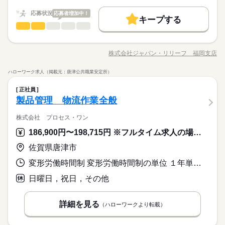
応募する
本語の読み書き（漢字・かな）必須 JLPT N2+ / Must read & wri
+320円 1年目：+3,520円 3年目：+11,200円 （※最長3年ま
基本特徴
te Japanese （kanji & kana）
で、お仕事先が変わってもOK） ■入社した日から退職金を支
続きを読む
応募状況
応募者増加中！
キープする
時給 1,400円～1,750円
給与
給！ 退職金相当額5%を時給に上乗せ。 （例：時給1,000円×
新卒・第二
20代活躍
30代活躍
正社員登用
続きを読む
機械オペレーション
運輸関連
業界
職種
詳しい募集要項をすべて見る
0.05＝50円） ■日払いもOK！ 専用アプリでいつでも 近く
【給与備考】 ／ TOMIYO JOBが 選ばれる理由 ＼ ■毎月、時給
募集条件
働く人の待遇向上
倉庫内にてフォークリフト操作と 簡単な仕分け作業をお任せし
基本特徴
のコンビニから引き出せます。 ※規定あり 【交通費備考】 ■TO
長期
高収入
期間・時間
が上がり続ける！ （例）月20日、1日8時間勤務の場合 毎月2
ます！ シニア世代の方も多数活躍しています。 ▼具体的には…
MIYOJOB！なら1時間あたり73円 交通費を全員に支給！ ※交
交通費
履歴書不要
WEB登録
募集条件
円ずつUP。 続けるだけで月給がこんなに変わる 2ヶ月目：
株式会社ジャパン・リリーフ 福岡支店
新卒・第二
20代活躍
30代活躍
正社員登用
2交替勤務 （1） 8：30 ～ 17：30 （2） 19：00 ～ 4：00 ※業務
職種/応募資格
お仕事の特徴
給与/時間/休日
・リフトでの荷物の積み下ろし ・回収された空瓶や空箱の仕分
応募する
通費と退職金を時給に含んでお支払い
+320円 1年目：+3,520円 3年目：+11,200円 （※最長3年ま
就業時間・曜日
に慣れるまでは （1）のみの勤務となります ※休憩60分 【 職場
交通費
履歴書不要
WEB登録
け （ハンディ端末を使用します） ・リフトで指定場所への運搬
就業時間・曜日
基山エリアでのカウンターフォークリフト操作および回収後の
で、お仕事先が変わってもOK） ■入社した日から退職金を支
続きを読む
ハローワーク求人（掲載元：唐津公共職業安定所）
環境について 】 就業場所人数100名 幅広い年代のスタッフが活
・その他付随する業務 扱う商品は軽量な空箱や空瓶のため 体力
続きを読む
空瓶や空箱の仕分け作業！軽量物ばかりで身体への負担が少な
残20以上
平日休み
家庭都合休可
シフト勤務
残20以上
平日休み
家庭都合休可
シフト勤務
給！ 退職金相当額5%を時給に上乗せ。 （例：時給1,000円×
躍中！ （男女比 8：2 ） 【ゆるっとはたらく♪】 髪色自由・ひ
続きを読む
機械オペレーション
職種
的な負担が非常に少ないです！ リフト作業と手作業の割合は
く、60代のシニア世代も多数活躍中です。嬉しい日曜固定休み
働き方・環境
0.05＝50円） ■日払いもOK！ 専用アプリでいつでも 近く
正社員
げもOK！ 気軽に始められるシンプルWORK♪ 今っぽい働き方を
続きを読む
半々程度です。 日曜日は固定でお休みですので 予定も立てやす
で日払いも選択可能◎
働き方・環境
倉庫内にてフォークリフト操作と 簡単な仕分け作業をお任せし
のコンビニから引き出せます。 ※規定あり 【交通費備考】 ■TO
製品管理 物流作業全般
長期
期間・時間
ブランクOK
社会保険制度
制服あり
服装自由
したい方におすすめ！ ＜無料駐車場完備＞ マイカー通勤、バイ
い環境です！
運輸関連
応募資格
業界
ます！ シニア世代の方も多数活躍しています。 ▼具体的には…
MIYOJOB！なら1時間あたり73円 交通費を全員に支給！ ※交
ブランクOK
社会保険制度
制服あり
服装自由
ク通勤OK -残業あり（月平均40時間程度） -男女歓迎 -髪色髪型
2交替勤務 （1） 8：30 ～ 17：30 （2） 19：00 ～ 4：00 ※業務
日払い
週払い
禁煙・分煙
バイク自転車
・リフトでの荷物の積み下ろし ・回収された空瓶や空箱の仕分
通費と退職金を時給に含んでお支払い
株式会社 プロセス・ワン
【必須】 ■フォークリフト運転技能講習修了証（1t以上） 【歓
自由 -制服貸与（無償） -ひげOK -正社員登用有 -喫煙所屋内
休日・休暇
日払い
週払い
禁煙・分煙
バイク自転車
に慣れるまでは （1）のみの勤務となります ※休憩60分 【 職場
お仕事の特徴
け （ハンディ端末を使用します） ・リフトで指定場所への運搬
迎】 ■未経験の方歓迎 ■60代が活躍中
186,900円〜198,715円 ※フルタイム求人の場合は月額（換算額）、パート求人の場合は時間額を表示しています。
環境について 】 就業場所人数100名 幅広い年代のスタッフが活
・その他付随する業務 扱う商品は軽量な空箱や空瓶のため 体力
続きを読む
シフト制
働く人の待遇向上
躍中！ （男女比 8：2 ） 【ゆるっとはたらく♪】 髪色自由・ひ
的な負担が非常に少ないです！ リフト作業と手作業の割合は
有給休暇
基山エリアでのカウンターフォークリフト操作および回収後の
佐賀県唐津市
高収入
げもOK！ 気軽に始められるシンプルWORK♪ 今っぽい働き方を
続きを読む
半々程度です。 日曜日は固定でお休みですので 予定も立てやす
冬期休暇
続きを読む
空瓶や空箱の仕分け作業！軽量物ばかりで身体への負担が少な
したい方におすすめ！ ＜無料駐車場完備＞ マイカー通勤、バイ
い環境です！
シフト制のお休みとなります
変形労働時間制 変形労働時間制の単位 １年単位 就業時間１ 8時30分〜17時30分
応募資格
く、60代のシニア世代も多数活躍中です。嬉しい日曜固定休み
基本特徴
ク通勤OK -残業あり（月平均40時間程度） -男女歓迎 -髪色髪型
で日払いも選択可能◎
【必須】 ■フォークリフト運転技能講習修了証（1t以上） 【歓
自由 -制服貸与（無償） -ひげOK -正社員登用有 -喫煙所屋内
未経験OK
日曜日，祝日，その他
40代活躍
休日・休暇
続きを読む
時給 1,300円～
給与
迎】 ■未経験の方歓迎 ■60代が活躍中
詳しい募集要項をすべて見る
シフト制
募集条件
【給与備考】
有給休暇
詳細を見る
（ハローワークより転載）
■日収例：12025円（実働8h・残業1h）
交通費
履歴書不要
冬期休暇
続きを読む
働く人の待遇向上
基本特徴
■試用期間あり：5日間（給与/雇用形態の変動なし）
高収入
未経験OK
40代活躍
応募する
シフト制のお休みとなります
働き方・環境