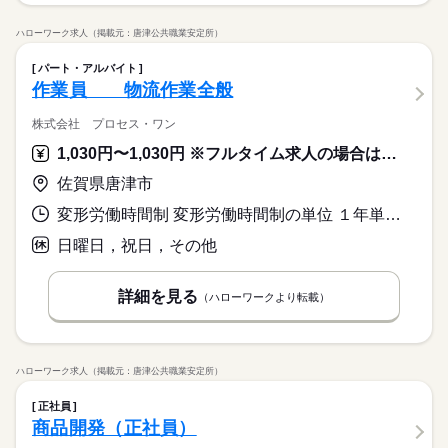
募集条件
働き方・環境
交通費
履歴書不要
ブランクOK
社会保険制度
日払い
禁煙・分煙
ブランクOK
社会保険制度
日払い
禁煙・分煙
時給 1,300円～
給与
ハローワーク求人（掲載元：唐津公共職業安定所）
長期
期間・時間
詳しい募集要項をすべて見る
バイク自転車
車OK
バイク自転車
車OK
【給与備考】
08：30～17：30 8時間勤務 休憩時間：1時間 残業見込み：10～2
パート・アルバイト
■日収例：12025円（実働8h・残業1h）
0時間程度/月 【待遇・福利厚生】 ・社会保険完備（健康・雇
作業員 物流作業全般
■試用期間あり：5日間（給与/雇用形態の変動なし）
用・労災・厚生年金・介護） ・交通費支給有（規定有） ・年1
応募する
回の健康診断有 ・日払いOK
株式会社 プロセス・ワン
続きを読む
1,030円〜1,030円 ※フルタイム求人の場合は月額（換算額）、パート求人の場合は時間額を表示しています。
長期
期間・時間
08：30～17：30 8時間勤務 休憩時間：1時間 残業見込み：10～2
佐賀県唐津市
日曜
休日・休暇
0時間程度/月 【待遇・福利厚生】 ・社会保険完備（健康・雇
変形労働時間制 変形労働時間制の単位 １年単位 就業時間１ 9時00分〜17時00分
用・労災・厚生年金・介護） ・交通費支給有（規定有） ・年1
日＋平日１日のシフト制
回の健康診断有 ・日払いOK
夏季休暇、年末年始休暇
日曜日，祝日，その他
続きを読む
詳細を見る
（ハローワークより転載）
日曜
休日・休暇
日＋平日１日のシフト制
夏季休暇、年末年始休暇
ハローワーク求人（掲載元：唐津公共職業安定所）
正社員
商品開発（正社員）