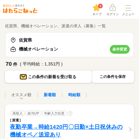
0
キープ
ログイン
メニュー
佐賀県、機械オペレーション、派遣の求人（募集）一覧
佐賀県
機械オペレーション
条件変更
70
( 平均時給：1,351円 )
件
この条件の
新着を受け取る
この条件を保存
オススメ順
新着順
時給順
高収入
給与UP
年齢入力任意
?
派遣
夜勤卒業→時給1420円〇日勤×土日祝休みの
機械オペ／送迎あり