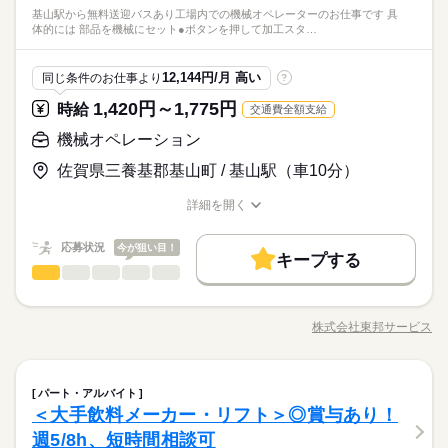
基山駅から無料送迎バスあり工場内での機械オペレーターのお仕事です 具
体的には 部品を機械にセット●ボタンを押して加工スタ…
12,144円/月 高い
同じ条件のお仕事より
?
1,420円～1,775円
時給
交通費全額支給
機械オペレーション
佐賀県三養基郡基山町 / 基山駅（車10分）
詳細を開く
職種/応募資格
お仕事の特徴
給与/時間/休日
応募状況
今が狙い目！
キープする
機械オペレーション
職種
低い
高い
多い年齢層
～次の転職は、 ちゃんと休めてしっかり稼げる仕事へ～ 〇 未
経験OK 〇 日勤のみ×土日祝休み 〇 冷暖房完備 〇 制服・安全靴
株式会社東邦サービス
男性
女性
男女の割合
職種/応募資格
お仕事の特徴
給与/時間/休日
貸与 〇 基山駅から無料送迎バスあり 工場内での機械オペレータ
続きを読む
ーのお仕事です！ 【具体的には…】 ●部品を機械にセット ●ボ
タンを押して加工スタート ●加工が終わったら取り外す 基本は
続きを読む
ひとりで
みんなで
仕事の仕方
機械オペレーション
職種
この繰り返し♪ 複雑な操作はなく、 作業手順も決まっているの
パート・アルバイト
低い
高い
多い年齢層
その他
業界
で 工場未経験の方も始めやすいお仕事です◎ 先輩スタッフがイ
＜大手飲料メーカー・リフト＞◎賞与あり！
～次の転職は、 ちゃんと休めてしっかり稼げる仕事へ～ 〇 未
チから丁寧に教えるので 少しずつ覚えていけば大丈夫です◎ ＜
しずか
にぎやか
応募資格
職場の様子
経験OK 〇 日勤のみ×土日祝休み 〇 冷暖房完備 〇 制服・安全靴
週5/8h、短時間相談可
仕事NO.ha4711n＞
男性
女性
男女の割合