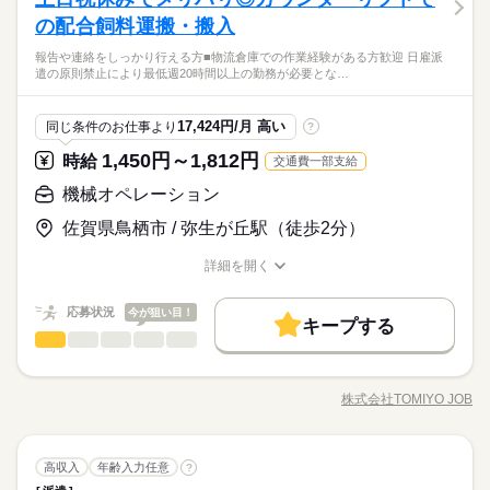
馴染みの 飲料や飲料の原料を扱う物流拠点。 新設されたばかり
庫） 荷崩れしないよう計算し、トラックへ積込。 ※ほぼ全てパ
ひとりで
みんなで
仕事の仕方
女スタッフが活躍中！ 【やってみたいを応援！】 将来を考えて
のきれいな倉庫で、 カウンターフォークを操作して 入出荷を支
の配合飼料運搬・搬入
有給休暇 夏季休暇 冬期休暇 当社カレンダーによる土日祝休み
＊＜必須＞＊ -フォークリフト技能講習修了者 -リーチリフトの
レット業務！手積みなし！
続きを読む
働きたい人にも◎ キャリアアップ・正社員登用も目指せます♪
えるお仕事です！ ＜業務詳細＞ リーチフォークを使用し、 以下
年間休日120日以上 ※会社カレンダーにより月1回土曜出勤あ
実務経験 ＊＜こんな方歓迎＞＊ -リフトの実務経験が豊富な方 -
長く続けたい方、大歓迎です！ ＜無料駐車場完備＞ マイカー通
TOMIYO JOBは『毎月、時給が上がる派遣会社』です。2025年
続きを読む
報告や連絡をしっかり行える方■物流倉庫での作業経験がある方歓迎 日雇派
の一連の業務フローをお任せします。 「入荷」⇒「格納」⇒
続きを読む
り、土曜出勤分は別途振替
倉庫内作業の経験がある方 -ブランクOK！ ・・・ 日雇派遣の原
しずか
にぎやか
職場の様子
遣の原則禁止により最低週20時間以上の勤務が必要とな…
勤OK、バイク通勤OK -残業なし -研修あり（1週間） -制服あり
新設のキレイな倉庫！入荷から出荷まで、ほぼ全ての業務がパ
「ピッキング」 ⇒「出荷準備」⇒「積込」⇒「在庫管理」 ・荷
則禁止により 最低週20時間以上の勤務が必要となります。 ※例
その他
業界
（貸与） -正社員登用あり -喫煙所なし
レット単位
受け（入庫） トラックから荷物を降ろし、検品・保管。 ・ピッ
続きを読む
外あり、詳細は担当者にお尋ねください ・・・ N2以上／日本語
続きを読む
キング 指示書に基づき、在庫を運び出します。 ・積み込み（出
土曜 日曜 祝日
休日・休暇
応募資格
の読み書き（漢字・かな）必須 JLPT N2+ / Must read & write J
17,424円/月 高い
同じ条件のお仕事より
?
庫） 荷崩れしないよう計算し、トラックへ積込。 ※ほぼ全てパ
apanese （kanji & kana）
有給休暇 夏季休暇 冬期休暇 当社カレンダーによる土日祝休み
＊＜必須＞＊ -フォークリフト技能講習修了者 -リーチリフトの
レット業務！手積みなし！
1,450円～1,812円
お仕事の特徴
時給
交通費一部支給
時給 1,400円～1,750円
給与
年間休日120日以上 ※会社カレンダーにより月1回土曜出勤あ
実務経験 ＊＜こんな方歓迎＞＊ -リフトの実務経験が豊富な方 -
詳しい募集要項をすべて見る
TOMIYO JOBは『毎月、時給が上がる派遣会社』です。2025年
り、土曜出勤分は別途振替
働く人の待遇向上
倉庫内作業の経験がある方 -ブランクOK！ ・・・ 日雇派遣の原
機械オペレーション
【給与備考】 ／ TOMIYO JOBが 選ばれる理由 ＼ ■毎月、時給
新設のキレイな倉庫！入荷から出荷まで、ほぼ全ての業務がパ
則禁止により 最低週20時間以上の勤務が必要となります。 ※例
が上がり続ける！ （例）月20日、1日8時間勤務の場合 毎月2
高収入
レット単位
佐賀県鳥栖市 / 弥生が丘駅（徒歩2分）
続きを読む
外あり、詳細は担当者にお尋ねください ・・・ N2以上／日本語
続きを読む
円ずつUP。 続けるだけで月給がこんなに変わる 2ヶ月目：
応募する
基本特徴
の読み書き（漢字・かな）必須 JLPT N2+ / Must read & write J
+320円 1年目：+3,520円 3年目：+11,200円 （※最長3年ま
詳細を開く
apanese （kanji & kana）
で、お仕事先が変わってもOK） ■入社した日から退職金を支
続きを読む
新卒・第二
20代活躍
30代活躍
正社員登用
職種/応募資格
お仕事の特徴
給与/時間/休日
続きを読む
時給 1,400円～1,750円
給与
給！ 退職金相当額5%を時給に上乗せ。 （例：時給1,000円×
詳しい募集要項をすべて見る
募集条件
働く人の待遇向上
応募状況
基本特徴
0.05＝50円） ■日払いもOK！ 専用アプリでいつでも 近く
今が狙い目！
高収入
【給与備考】 ／ TOMIYO JOBが 選ばれる理由 ＼ ■毎月、時給
キープする
のコンビニから引き出せます。 ※規定あり 【交通費備考】 ■TO
長期
期間・時間
交通費
機械オペレーション
履歴書不要
WEB登録
募集条件
職種
が上がり続ける！ （例）月20日、1日8時間勤務の場合 毎月2
新卒・第二
20代活躍
30代活躍
正社員登用
男性
女性
男女の割合
MIYOJOB！なら1時間あたり73円 交通費を全員に支給！ ※交
円ずつUP。 続けるだけで月給がこんなに変わる 2ヶ月目：
就業時間・曜日
9：00～18：00 休憩60分 【 職場環境について 】 就業場所人数1
牛の配合飼料や原材料を扱う倉庫で カウンターリフト操作をお
交通費
履歴書不要
WEB登録
応募する
就業時間・曜日
通費と退職金を時給に含んでお支払い
+320円 1年目：+3,520円 3年目：+11,200円 （※最長3年ま
00名 幅広い年代のスタッフが活躍中！ （男女比 8：2 ） 【ゆ
任せします！ 手作業での重労働はありません。 ▼具体的には…
残20以上
平日休み
家庭都合休可
シフト勤務
株式会社TOMIYO JOB
残20以上
平日休み
家庭都合休可
シフト勤務
で、お仕事先が変わってもOK） ■入社した日から退職金を支
ひとりで
続きを読む
みんなで
仕事の仕方
るっとはたらく♪】 髪色自由・ひげもOK！ 気軽に始められるシ
職種/応募資格
お仕事の特徴
給与/時間/休日
続きを読む
（1）原材料の受け入れ ・トラックからの荷下ろしや保管場所へ
働き方・環境
続きを読む
給！ 退職金相当額5%を時給に上乗せ。 （例：時給1,000円×
ンプルWORK♪ 今っぽい働き方をしたい方におすすめ！ ＜無料
の運搬 （2）製品の倉庫保管 ・完成したフレコンバッグを棚へ
働き方・環境
0.05＝50円） ■日払いもOK！ 専用アプリでいつでも 近く
ブランクOK
社会保険制度
制服あり
日払い
週払い
駐車場完備＞ マイカー通勤、バイク通勤OK -残業あり（月平均4
続きを読む
格納 （3）出荷積み込み ・指示書を見ながら配送トラックへ積
続きを読む
しずか
にぎやか
職場の様子
のコンビニから引き出せます。 ※規定あり 【交通費備考】 ■TO
ブランクOK
社会保険制度
制服あり
日払い
週払い
長期
期間・時間
0時間程度） -男女歓迎 -髪色髪型自由 -制服貸与（無償） -ひげO
機械オペレーション
職種
載 巨大な荷物もすべてリフトで運ぶため 体に無理な負担をかけ
高収入
年齢入力任意
?
男性
女性
男女の割合
禁煙・分煙
バイク自転車
MIYOJOB！なら1時間あたり73円 交通費を全員に支給！ ※交
その他
業界
K -正社員登用有 -喫煙所屋内
ずに働けます！ 空調服などの暑さ対策も万全！ リフトのスキル