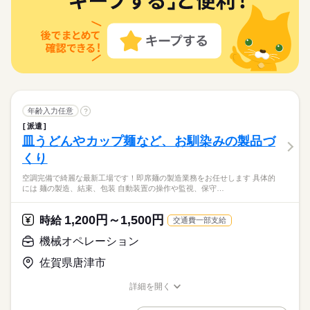
長期
期間・時間
場です◎ 【派遣が初めてでも安心♪】 未経験から始めた若手ス
ださい。
応募資格
細＞ 倉庫内でのリフト作業や 商品の仕分け・荷役作業をお願い
ら1時間あたり73円 交通費を全員に支給！ ※交通費と退職金
タッフも活躍中！ 研修やサポート体制もバッチリ◎ はじめての
ひとりで
みんなで
仕事の仕方
2交替勤務 （1）8：25～17：10 （2）16：50～1：35 ※作業状
します。 （リフト作業：仕分け作業 5：5） 取り扱う製品は大
を時給に含んでお支払い
＜必須＞ -フォークリフト技能講習修了者 ＜歓迎＞ -U/I/Jターン
派遣にもおすすめです！ -服装自由 -髪色髪型自由 -ひげOK -喫煙
休日・休暇
続きを読む
況により、早出（7：25～16：10）をお願いする場合がありま
体が5kg前後、 季節もので玉ねぎなどは 10kgほどの重さがあり
の方 -モクモク作業が好きな方 -ブランクOK！ -スキルアップし
所あり（屋外）
す。 ※業務に慣れていただいた後は、日勤・夜勤の固定勤務に
TOMIYO JOBは『毎月、時給が上がる派遣会社』です。＜1人目
ます。 倉庫内は5～15℃ですが、 行ったり来たりと移動が多い
続きを読む
有給休暇
たい方 -プライベートも大切にしたい方 ・・・ 日雇派遣の原則
しずか
にぎやか
職場の様子
ついてご相談可能です。 【 職場の雰囲気・働きやすさ】 幅広い
入社限定で時給100円UP！！＞作業割合は5：5！ブランク有の
ので 寒いエリアにずっといることは ありません◎ 防寒着の支給
冬期休暇
禁止により 最低週20時間以上の勤務が必要となります。 ※例外
その他
年代のスタッフが中心に活躍中！ 特に男性スタッフ活躍中の職
業界
続きを読む
方も歓迎！
もあり◎ リフトにブランクがある方も歓迎！ 安心してご応募く
GW休暇
あり、詳細は担当者にお尋ねください ・・・ N2以上／日本語の
続きを読む
場です◎ 【派遣が初めてでも安心♪】 未経験から始めた若手ス
ださい。
土日祝休み
応募資格
読み書き（漢字・かな）必須 JLPT N2+ / Must read & write Jap
タッフも活躍中！ 研修やサポート体制もバッチリ◎ はじめての
土日祝休みです
anese （kanji & kana）
＜必須＞ -フォークリフト技能講習修了者 ＜歓迎＞ -U/I/Jターン
派遣にもおすすめです！ -服装自由 -髪色髪型自由 -ひげOK -喫煙
休日・休暇
お仕事の特徴
年齢入力任意
?
時給 1,350円～1,687円
給与
の方 -モクモク作業が好きな方 -ブランクOK！ -スキルアップし
所あり（屋外）
詳しい募集要項をすべて見る
TOMIYO JOBは『毎月、時給が上がる派遣会社』です。＜1人目
派遣
有給休暇
働く人の待遇向上
たい方 -プライベートも大切にしたい方 ・・・ 日雇派遣の原則
／ TOMIYO JOBが 選ばれる理由 ＼ ■毎月、時給が上がり続け
入社限定で時給100円UP！！＞作業割合は5：5！ブランク有の
皿うどんやカップ麺など、お馴染みの製品づ
冬期休暇
禁止により 最低週20時間以上の勤務が必要となります。 ※例外
る！ （例）月20日、1日8時間勤務の場合 毎月2円ずつUP。
高収入
方も歓迎！
GW休暇
あり、詳細は担当者にお尋ねください ・・・ N2以上／日本語の
続きを読む
くり
続けるだけで月給がこんなに変わる 2ヶ月目：+320円 1年
応募する
土日祝休み
基本特徴
読み書き（漢字・かな）必須 JLPT N2+ / Must read & write Jap
目：+3,520円 3年目：+11,200円 （※最長3年まで、お仕事先
土日祝休みです
空調完備で綺麗な最新工場です！即席麺の製造業務をお任せします 具体的
anese （kanji & kana）
が変わってもOK） ■入社した日から退職金を支給！ 退職
続きを読む
新卒・第二
続きを読む
には 麺の製造、結束、包装 自動装置の操作や監視、保守…
時給 1,350円～1,687円
給与
金相当額5%を時給に上乗せ。 （例：時給1,000円×0.05＝50円）
詳しい募集要項をすべて見る
募集条件
働く人の待遇向上
基本特徴
募集条件
■日払いもOK！ 専用アプリでいつでも 近くのコンビニから
高収入
新卒・第二
／ TOMIYO JOBが 選ばれる理由 ＼ ■毎月、時給が上がり続け
1,200円～1,500円
時給
交通費一部支給
引き出せます。 ※規定あり 【交通費備考】 ■TOMIYOJOB！な
長期
期間・時間
交通費
履歴書不要
WEB登録
就業時間・曜日
る！ （例）月20日、1日8時間勤務の場合 毎月2円ずつUP。
交通費
履歴書不要
WEB登録
ら1時間あたり73円 交通費を全員に支給！ ※交通費と退職金
続けるだけで月給がこんなに変わる 2ヶ月目：+320円 1年
機械オペレーション
働き方・環境
08：30～17：00 ※基本は上記時間 繁忙期2月～7月は 11：00～
残業なし
家庭都合休可
応募する
就業時間・曜日
を時給に含んでお支払い
目：+3,520円 3年目：+11,200円 （※最長3年まで、お仕事先
19：30 13：00～21：30 をご相談する場合もあります ※残業な
ブランクOK
社会保険制度
日払い
週払い
佐賀県唐津市
残業なし
家庭都合休可
が変わってもOK） ■入社した日から退職金を支給！ 退職
続きを読む
し ＊【 職場の雰囲気・働きやすさ】＊ 現在は、20代・30代・4
続きを読む
金相当額5%を時給に上乗せ。 （例：時給1,000円×0.05＝50円）
0代の スタッフが中心に活躍中！ ＊【気軽にはじめて長く続け
禁煙・分煙
バイク自転車
車OK
働き方・環境
詳細を開く
■日払いもOK！ 専用アプリでいつでも 近くのコンビニから
る】＊ 若手が多くて話しやすい♪ 仕事もシンプルでわかりやす
続きを読む
職種/応募資格
お仕事の特徴
給与/時間/休日
引き出せます。 ※規定あり 【交通費備考】 ■TOMIYOJOB！な
ブランクOK
社会保険制度
日払い
週払い
長期
期間・時間
い！ 困ったときはみんなで助け合う職場です◎ ＜駐車場完備＞