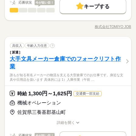
ら1時間あたり73円 交通費を全員に支給！ ※交通費と退職金
応募状況
車通勤OK、バイク通勤OK、自転車通勤OK -喫煙所あり（屋
今が狙い目！
禁煙・分煙
バイク自転車
車OK
08：30～17：00 ※基本は上記時間 繁忙期2月～7月は 11：00～
キープする
を時給に含んでお支払い
外）
休日・休暇
機械オペレーション
職種
19：30 13：00～21：30 をご相談する場合もあります ※残業な
男性
女性
男女の割合
し ＊【 職場の雰囲気・働きやすさ】＊ 現在は、20代・30代・4
シフト制
2022年に稼働を開始したばかりの、 空調完備で綺麗な最新工場
0代の スタッフが中心に活躍中！ ＊【気軽にはじめて長く続け
です！ 即席麺の製造業務をお任せします。 ▼具体的には… ・麺
株式会社TOMIYO JOB
る】＊ 若手が多くて話しやすい♪ 仕事もシンプルでわかりやす
続きを読む
ひとりで
みんなで
仕事の仕方
職種/応募資格
お仕事の特徴
給与/時間/休日
の製造、結束、包装 （自動装置の操作や監視、保守） ・原料
続きを読む
い！ 困ったときはみんなで助け合う職場です◎ ＜駐車場完備＞
の配合や生地の乾燥チェック ・フォークリフトでの資材搬入出
車通勤OK、バイク通勤OK、自転車通勤OK -喫煙所あり（屋
※リフト免許がない方も応募OK！ 免許をお持ちの方は、スキル
続きを読む
しずか
にぎやか
職場の様子
外）
休日・休暇
機械オペレーション
職種
を活かして 賢く効率的に稼ぐことが可能です。 作業に慣れるま
高収入
年齢入力任意
?
男性
女性
男女の割合
その他
業界
で先輩がしっかり サポートするのでご安心ください。 ブランク
派遣
シフト制
2022年に稼働を開始したばかりの、 空調完備で綺麗な最新工場
から復帰したい方も 無理なく始められる環境です♪
大手文具メーカー倉庫でのフォークリフト作
応募資格
です！ 即席麺の製造業務をお任せします。 ▼具体的には… ・麺
ひとりで
みんなで
仕事の仕方
の製造、結束、包装 （自動装置の操作や監視、保守） ・原料
業
■フォークリフト技能講習修了者 ■未経験だけど興味がある方 ■
続きを読む
の配合や生地の乾燥チェック ・フォークリフトでの資材搬入出
ブランクOK！久しぶりの仕事復帰の方 ★正社員を目指したい方
TOMIYO JOBは『毎月、時給が上がる派遣会社』です。皿うど
誰もが知る有名メーカーの物流を支える大型倉庫でのお仕事です。身近な文
※リフト免許がない方も応募OK！ 免許をお持ちの方は、スキル
続きを読む
も大歓迎 業務評価により正社登用あり ・・・ 日雇派遣の原則禁
しずか
にぎやか
職場の様子
具や日用品を扱います 具体的には 1）入庫作業（午前 …
んやカップ麺など、お馴染みの製品づくり。2022年稼働の綺麗
を活かして 賢く効率的に稼ぐことが可能です。 作業に慣れるま
止により 最低週20時間以上の勤務が必要となります。 ※例外あ
その他
業界
な工場！リフト免許保持者は時給50円UP。
で先輩がしっかり サポートするのでご安心ください。 ブランク
り、詳細は担当者にお尋ねください ・・・ N2以上／日本語の読
続きを読む
から復帰したい方も 無理なく始められる環境です♪
1,300円～1,625円
応募資格
時給
み書き（漢字・かな）必須 JLPT N2+ / Must read & write Japan
交通費一部支給
ese （kanji & kana）
■フォークリフト技能講習修了者 ■未経験だけど興味がある方 ■
機械オペレーション
お仕事の特徴
時給 1,200円～1,500円
給与
ブランクOK！久しぶりの仕事復帰の方 ★正社員を目指したい方
詳しい募集要項をすべて見る
TOMIYO JOBは『毎月、時給が上がる派遣会社』です。皿うど
基本特徴
佐賀県三養基郡基山町
も大歓迎 業務評価により正社登用あり ・・・ 日雇派遣の原則禁
【給与備考】 ／ TOMIYO JOBが 選ばれる理由 ＼ ■毎月、時給
んやカップ麺など、お馴染みの製品づくり。2022年稼働の綺麗
止により 最低週20時間以上の勤務が必要となります。 ※例外あ
が上がり続ける！ （例）月20日、1日8時間勤務の場合 毎月2
新卒・第二
な工場！リフト免許保持者は時給50円UP。
詳細を開く
り、詳細は担当者にお尋ねください ・・・ N2以上／日本語の読
続きを読む
円ずつUP。 続けるだけで月給がこんなに変わる 2ヶ月目：
職種/応募資格
お仕事の特徴
給与/時間/休日
応募する
募集条件
み書き（漢字・かな）必須 JLPT N2+ / Must read & write Japan
+320円 1年目：+3,520円 3年目：+11,200円 （※最長3年ま
ese （kanji & kana）
で、お仕事先が変わってもOK） ■入社した日から退職金を支
続きを読む
応募状況
今が狙い目！