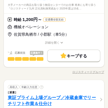
貸与 〇 基山駅から無料送迎バスあり 工場内での機械オペレータ
【未経験スタート歓迎！】 20代～40代の男性スタッフ活躍中！
続きを読む
大手メーカーの商品を取り扱う物流センターでのお仕事 将来にも寄り添う
ーのお仕事です！ 【具体的には…】 ●部品を機械にセット ●ボ
◎学歴不問 ◎資格不要 ◎ブランクOK ◎異業種からの転職歓迎
『ロジスティード九州 正社員転換実績あり 2025年度は15名…
夜勤や不規則勤務からチェンジしたい方へ♪ 年間休日127日！ 日
タンを押して加工スタート ●加工が終わったら取り外す 基本は
続きを読む
【こんな方におすすめ】 □ 未経験だけど時給の高い仕事がした
ひとりで
みんなで
仕事の仕方
勤のみ×土日祝休み〇 未経験でも時給1420円スタート！ 次の職
この繰り返し♪ 複雑な操作はなく、 作業手順も決まっているの
い □ 工場ワークにチャレンジしてみたい □ 夜勤より日勤で働き
その他
業界
場は、 「ちゃんと休める」と「ちゃんと稼げる」 どちらも手に
で 工場未経験の方も始めやすいお仕事です◎ 先輩スタッフがイ
1,200円～
時給
たい □ 休日の多い職場で働きたい □ 趣味や友人との時間も大切
続きを読む
交通費全額支給
入れませんか？
チから丁寧に教えるので 少しずつ覚えていけば大丈夫です◎ ＜
しずか
にぎやか
応募資格
職場の様子
にしたい □ モノづくりや機械加工が好き
機械オペレーション
続きを読む
仕事NO.ha4711n＞
【未経験スタート歓迎！】 20代～40代の男性スタッフ活躍中！
時給 1,420円～1,775円
給与
佐賀県鳥栖市 / 小郡駅（車5分）
◎学歴不問 ◎資格不要 ◎ブランクOK ◎異業種からの転職歓迎
詳しい募集要項をすべて見る
夜勤や不規則勤務からチェンジしたい方へ♪ 年間休日127日！ 日
【こんな方におすすめ】 □ 未経験だけど時給の高い仕事がした
＜月収例＞ ――――― 262,700円 + 交通費 【基本】 1,420円×8
お仕事の特徴
勤のみ×土日祝休み〇 未経験でも時給1420円スタート！ 次の職
詳細を開く
い □ 工場ワークにチャレンジしてみたい □ 夜勤より日勤で働き
h×20日＝227,200 【残業20h】 1,775円×20h＝35,500 ＜その他
場は、 「ちゃんと休める」と「ちゃんと稼げる」 どちらも手に
職種/応募資格
お仕事の特徴
給与/時間/休日
働く人の待遇向上
たい □ 休日の多い職場で働きたい □ 趣味や友人との時間も大切
続きを読む
待遇＞ ￣￣￣￣￣￣￣ ●交通費支給（規定） ●残業代全額支給
入れませんか？
応募する
にしたい □ モノづくりや機械加工が好き
●賃金改定あり ●退職金制度あり ●日払い・週払いOK（規定）
高収入
応募状況
給与UP
応募集中！
続きを読む
キープする
└スマホでかんたん申請 └働いた分を必要な時だけ受け取れ
続きを読む
機械オペレーション
職種
基本特徴
男性
女性
男女の割合
時給 1,420円～1,775円
給与
ます ＜紹介キャンペーン実施中＞ ￣￣￣￣￣￣￣￣￣￣￣￣￣
詳しい募集要項をすべて見る
／ リフト作業をお願いします！ ＼ 資格があれば 経験はゼロで
紹介した方も♪ 紹介で入職した方も♪ それぞれ2万円プレゼン
未経験OK
新卒・第二
20代活躍
30代活躍
40代活躍
続きを読む
＜月収例＞ ――――― 262,700円 + 交通費 【基本】 1,420円×8
OK♪ ■お仕事内容 ￣￣￣￣￣￣￣￣￣ フォークリフトでのお仕
ト！（規定あり） kkw_bcov2106
長期
期間・時間
h×20日＝227,200 【残業20h】 1,775円×20h＝35,500 ＜その他
ロジスティードグループ
ひとりで
みんなで
仕事の仕方
職種/応募資格
募集条件
お仕事の特徴
給与/時間/休日
働く人の待遇向上
事 ＋入出荷・検品作業と附随する業務 仕分けのスタッフさんも
基本特徴
高収入
給与UP
待遇＞ ￣￣￣￣￣￣￣ ●交通費支給（規定） ●残業代全額支給
続きを読む
【日勤のみ！】
いらっしゃるので コミュニケーションも取りながら、 お仕事を
応募する
交通費
即日スタート
主婦・主夫
履歴書不要
●賃金改定あり ●退職金制度あり ●日払い・週払いOK（規定）
未経験OK
新卒・第二
20代活躍
30代活躍
40代活躍
▼時間：8：30～17：20
進めます。 ■取り扱う商品は…？ ￣￣￣￣￣￣￣￣￣￣￣ 取り
続きを読む
しずか
にぎやか
職場の様子
└スマホでかんたん申請 └働いた分を必要な時だけ受け取れ
続きを読む
募集条件
▼休憩：50分
WEB登録
機械オペレーション
WEB選考完結
職種
扱うのは馴染みのあるペットボトルや缶飲料！ ■職場環境 ￣￣
高収入
年齢入力任意
?
男性
女性
男女の割合
ます ＜紹介キャンペーン実施中＞ ￣￣￣￣￣￣￣￣￣￣￣￣￣
運輸関連
▼実働：8時間
業界
￣￣￣￣￣￣￣￣￣ ☆環境 ＊個人ロッカーあり ＊休憩室あり
交通費
即日スタート
主婦・主夫
履歴書不要
派遣
／ リフト作業をお願いします！ ＼ 資格があれば 経験はゼロで
紹介した方も♪ 紹介で入職した方も♪ それぞれ2万円プレゼン
就業時間・曜日
▼残業：月20時間ほど
続きを読む
☆職場人数：54名 ※20～60代まで活躍中！ 20代：3名 30代：4
東証プライム上場グループ／冷蔵倉庫でリー
応募資格
OK♪ ■お仕事内容 ￣￣￣￣￣￣￣￣￣ フォークリフトでのお仕
ト！（規定あり） kkw_bcov2106
WEB登録
WEB選考完結
長期
期間・時間
名 40代：16名 50代：17名 60代：14名 ☆男女比率 男性7割：女
残20未満
土日祝休
家庭都合休可
ひとりで
みんなで
仕事の仕方
事 ＋入出荷・検品作業と附随する業務 仕分けのスタッフさんも
チリフト作業＆仕分け
就業時間・曜日
◆未経験OK！ ◆ブランクOK！ ◆主婦（夫）さん歓迎！ ◆フリ
残20未満
土日祝休
家庭都合休可
性3割
続きを読む
【日勤のみ！】
いらっしゃるので コミュニケーションも取りながら、 お仕事を
働き方・環境
ーターさん歓迎！ ◆実務経験者の方は優遇 ■要：フォークリフ