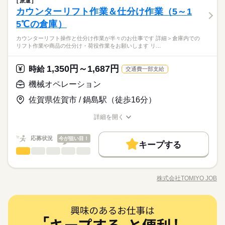
派遣
禁煙・分煙
バイク自転車
9：00～18：00 休憩60分 【 職場環境について 】 就業場所人数1
牛の配合飼料や原材料を扱う倉庫で カウンターリフト操作をお
通費と退職金を時給に含んでお支払い
を活かして安定して働きたい方に おすすめの職場です！
休日・休暇
カウンターリフト作業＆仕分け作業（5～1
応募資格
00名 幅広い年代のスタッフが活躍中！ （男女比 8：2 ） 【ゆ
任せします！ 手作業での重労働はありません。 ▼具体的には…
ひとりで
みんなで
仕事の仕方
るっとはたらく♪】 髪色自由・ひげもOK！ 気軽に始められるシ
（1）原材料の受け入れ ・トラックからの荷下ろしや保管場所へ
5℃の倉庫）
シフト制
【必須】 ■フォークリフト技能講習修了者 ■カウンターリフトの
続きを読む
ンプルWORK♪ 今っぽい働き方をしたい方におすすめ！ ＜無料
の運搬 （2）製品の倉庫保管 ・完成したフレコンバッグを棚へ
有給休暇
実務経験がある方 【歓迎】 ■報告や連絡をしっかり行える方 ■
駐車場完備＞ マイカー通勤、バイク通勤OK -残業あり（月平均4
カウンターリフトの経験を活かして活躍！配合飼料や原材料の
続きを読む
カウンターリフト操作と仕分け作業が半々のお仕事です 詳細＞倉庫内での
格納 （3）出荷積み込み ・指示書を見ながら配送トラックへ積
続きを読む
冬期休暇
物流倉庫での作業経験がある方歓迎 ・・・ 日雇派遣の原則禁止
しずか
にぎやか
職場の様子
リフト作業や商品の仕分け・荷役作業をお願いします リ…
0時間程度） -男女歓迎 -髪色髪型自由 -制服貸与（無償） -ひげO
積み下ろしや倉庫格納を担当します！運搬はリフトを使用する
載 巨大な荷物もすべてリフトで運ぶため 体に無理な負担をかけ
シフト制のお休みとなります
により 最低週20時間以上の勤務が必要となります。 ※例外あ
その他
業界
K -正社員登用有 -喫煙所屋内
ため手作業での重労働はありません◎土日祝休みでメリハリを
ずに働けます！ 空調服などの暑さ対策も万全！ リフトのスキル
り、詳細は担当者にお尋ねください ・・・ N2以上／日本語の読
続きを読む
つけて働ける環境です！
を活かして安定して働きたい方に おすすめの職場です！
休日・休暇
1,350円～1,687円
応募資格
時給
み書き（漢字・かな）必須 JLPT N2+ / Must read & write Japan
交通費一部支給
ese （kanji & kana）
シフト制
【必須】 ■フォークリフト技能講習修了者 ■カウンターリフトの
機械オペレーション
時給 1,450円～1,812円
給与
有給休暇
実務経験がある方 【歓迎】 ■報告や連絡をしっかり行える方 ■
詳しい募集要項をすべて見る
お仕事の特徴
カウンターリフトの経験を活かして活躍！配合飼料や原材料の
冬期休暇
佐賀県佐賀市 / 鍋島駅（徒歩16分）
物流倉庫での作業経験がある方歓迎 ・・・ 日雇派遣の原則禁止
／ TOMIYO JOBが 選ばれる理由 ＼ ■毎月、時給が上がり続け
積み下ろしや倉庫格納を担当します！運搬はリフトを使用する
シフト制のお休みとなります
働く人の待遇向上
により 最低週20時間以上の勤務が必要となります。 ※例外あ
る！ （例）月20日、1日8時間勤務の場合 毎月2円ずつUP。
ため手作業での重労働はありません◎土日祝休みでメリハリを
詳細を開く
り、詳細は担当者にお尋ねください ・・・ N2以上／日本語の読
続きを読む
続けるだけで月給がこんなに変わる 2ヶ月目：+320円 1年
高収入
つけて働ける環境です！
職種/応募資格
お仕事の特徴
給与/時間/休日
応募する
み書き（漢字・かな）必須 JLPT N2+ / Must read & write Japan
目：+3,520円 3年目：+11,200円 （※最長3年まで、お仕事先
基本特徴
ese （kanji & kana）
が変わってもOK） ■入社した日から退職金を支給！ 退職
続きを読む
応募状況
今が狙い目！
キープする
時給 1,450円～1,812円
給与
金相当額5%を時給に上乗せ。 （例：時給1,000円×0.05＝50円）
新卒・第二
続きを読む
機械オペレーション
職種
詳しい募集要項をすべて見る
男性
女性
男女の割合
■日払いもOK！ 専用アプリでいつでも 近くのコンビニから
／ TOMIYO JOBが 選ばれる理由 ＼ ■毎月、時給が上がり続け
募集条件
働く人の待遇向上
カウンターリフト操作と 仕分け作業が半々のお仕事です。 ＜詳
基本特徴
募集条件
引き出せます。 ※規定あり 【交通費備考】 ■TOMIYOJOB！な
長期
高収入
新卒・第二
期間・時間
る！ （例）月20日、1日8時間勤務の場合 毎月2円ずつUP。
細＞ 倉庫内でのリフト作業や 商品の仕分け・荷役作業をお願い
ら1時間あたり73円 交通費を全員に支給！ ※交通費と退職金
交通費
履歴書不要
WEB登録
働き方・環境
続けるだけで月給がこんなに変わる 2ヶ月目：+320円 1年
株式会社TOMIYO JOB
交通費
履歴書不要
WEB登録
ひとりで
みんなで
仕事の仕方
2交替勤務 （1）8：25～17：10 （2）16：50～1：35 ※作業状
職種/応募資格
お仕事の特徴
給与/時間/休日
します。 （リフト作業：仕分け作業 5：5） 取り扱う製品は大
応募する
を時給に含んでお支払い
目：+3,520円 3年目：+11,200円 （※最長3年まで、お仕事先
続きを読む
況により、早出（7：25～16：10）をお願いする場合がありま
ブランクOK
社会保険制度
日払い
週払い
体が5kg前後、 季節もので玉ねぎなどは 10kgほどの重さがあり
働き方・環境
が変わってもOK） ■入社した日から退職金を支給！ 退職
続きを読む
す。 ※業務に慣れていただいた後は、日勤・夜勤の固定勤務に
ます。 倉庫内は5～15℃ですが、 行ったり来たりと移動が多い
続きを読む
しずか
にぎやか
ブランクOK
禁煙・分煙
社会保険制度
日払い
週払い
職場の様子
金相当額5%を時給に上乗せ。 （例：時給1,000円×0.05＝50円）
ついてご相談可能です。 【 職場の雰囲気・働きやすさ】 幅広い
機械オペレーション
職種
ので 寒いエリアにずっといることは ありません◎ 防寒着の支給
男性
女性
男女の割合
■日払いもOK！ 専用アプリでいつでも 近くのコンビニから
その他
年代のスタッフが中心に活躍中！ 特に男性スタッフ活躍中の職
業界
続きを読む
もあり◎ リフトにブランクがある方も歓迎！ 安心してご応募く
禁煙・分煙
カウンターリフト操作と 仕分け作業が半々のお仕事です。 ＜詳
引き出せます。 ※規定あり 【交通費備考】 ■TOMIYOJOB！な