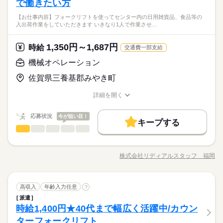
み・棚入れ作業および簡単な仕分け・検品をお任せします。 具
で働きたい方
・週休2日制（シフト制）
残20未満
10時～出社
17時～出社
1日4h以下
経験者歓迎
ルタイムでしっかり」も「短時間でサクッと」も相談可能！ シ
体的な業務内容は… リフトでの運搬・格納：トラックからの荷
・年間休日 約120日！
働く人の待遇向上
日払い
週払い
禁煙・分煙
バイク自転車
車OK
扶養内
平日休み
シフト勤務
フトは柔軟に対応します。 ※ダブルワークは社内規定により不
続きを読む
【お仕事内容】フォークリフトを使ってセンター内の日用雑貨品、食品等の
下ろしや、指定エリア・棚への乳製品の積み下ろし・移動。 乳
続きを読む
・土日休みのご相談も可能
高収入
入出荷作業をしていただきます いきなり1人で作業させ…
働き方・環境
可となります
製品の仕分け・検品：配送ルートや店舗ごとに商品を正しく分
オンとオフのメリハリをしっかりつけて働ける環境です。
時給1,500円の高収入＆日払いがスマホで即完了・ 防寒着無償貸
時給 1,500円～1,875円
給与
類・チェック。 在庫管理・簡単な整理：事故や間違いがないよ
詳しい募集要項をすべて見る
ブランクOK
社会保険制度
研修制度
資格支援
与！東証プライム上場グループの安心感！正社員登用＆資格支
基本特徴
＊交通費支給/日払いOK（規定）
うルールに沿ってコツコツ管理。
月曜 火曜 水曜 木曜 金曜 土曜 日曜 祝日
休日・休暇
1,350円～1,687円
応募資格
時給
交通費一部支給
援あり
日払い
週払い
禁煙・分煙
バイク自転車
車OK
未経験OK
40代活躍
50代活躍
60代歓迎
続きを読む
・週休2日制（シフト制）
経験者歓迎
機械オペレーション
【交通費備考】
応募する
募集条件
・年間休日 約120日！
※規定あり
・土日休みのご相談も可能
佐賀県三養基郡みやき町
交通費
勤務地固定
主婦・主夫
履歴書不要
オンとオフのメリハリをしっかりつけて働ける環境です。
時給 1,500円～1,875円
働く人の待遇向上
給与
基本特徴
高収入
詳しい募集要項をすべて見る
詳細を開く
就業時間・曜日
3ヵ月以上
期間・時間
募集条件
職種/応募資格
＊交通費支給/日払いOK（規定）
お仕事の特徴
給与/時間/休日
未経験OK
40代活躍
50代活躍
60代歓迎
週4日
・10：00～19：00
交通費
勤務地固定
主婦・主夫
履歴書不要
応募状況
今が狙い目！
【交通費備考】
キープする
シフト制
働き方・環境
就業時間・曜日
応募する
働き方・環境
週4日
機械オペレーション
その他
※規定あり
業界
職種
休憩時間：1時間00分
続きを読む
大手企業
ブランクOK
社会保険制度
制服あり
大手企業
ブランクOK
社会保険制度
制服あり
【お仕事内容】 フォークリフトを使ってセンター内の日用雑貨
日払い
週払い
禁煙・分煙
派遣活躍中
ルーティン
品、食品等の入出荷作業をしていただきます！ ※いきなり1人で
日払い
週払い
禁煙・分煙
派遣活躍中
ルーティン
株式会社リディアルスタッフ 福岡
3ヵ月以上
期間・時間
職種/応募資格
お仕事の特徴
給与/時間/休日
休日・休暇
作業させたりなどはないのでご安心ください！ 【魅力】 ■高時
給で稼げる！★ ■資格や免許を活かして長期で働きたい方 ■体を
経験が浅い方でも相談可能♪丁寧な研修制度あり
・10：00～19：00
シフト制
動かすのが好きな方にオススメ♪ ■経験が浅い方でも相談可能♪ ■
続きを読む
シフト制
機械オペレーション
職種
丁寧な研修制度あり
高収入
年齢入力任意
?
休憩時間：1時間00分
派遣
お仕事の特徴
【お仕事内容】 フォークリフトを使ってセンター内の日用雑貨
その他
時給1,400円★40代まで幅広く活躍中/カウン
応募資格
業界
品、食品等の入出荷作業をしていただきます！ ※いきなり1人で
働く人の待遇向上
休日・休暇
作業させたりなどはないのでご安心ください！ 【魅力】 ■高時
ターフォークリフト
経験者優遇