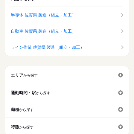
土日休み
※年末年始、GW、夏季休暇あり
（会社カレンダーによる）
半導体 佐賀県 製造（組立・加工）
★年間休日117日
自動車 佐賀県 製造（組立・加工）
ライン作業 佐賀県 製造（組立・加工）
エリア
から探す
通勤時間・駅
から探す
職種
から探す
特徴
から探す