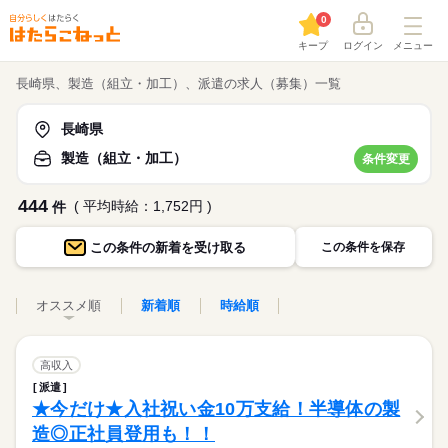
0
キープ
ログイン
メニュー
長崎県、製造（組立・加工）、派遣の求人（募集）一覧
長崎県
製造（組立・加工）
条件変更
444
( 平均時給：1,752円 )
件
この条件の
新着を受け取る
この条件を保存
オススメ順
新着順
時給順
高収入
派遣
★今だけ★入社祝い金10万支給！半導体の製
造◎正社員登用も！！