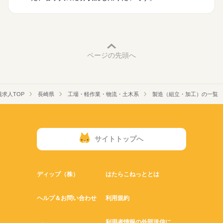
ページの先頭へ
求人TOP
長崎県
工場・軽作業・物流・土木系
製造（組立・加工）の一覧
サイトトップへ
ディップ（株）
はたらこねっととは
ヘルプ＆お問い合わせ
利用規約
利用者情報の外部送信に